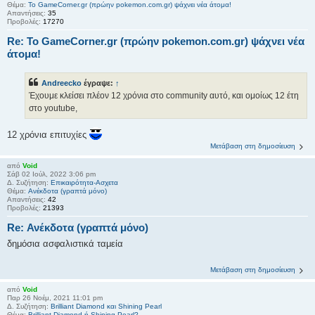
Θέμα:
Το GameCorner.gr (πρώην pokemon.com.gr) ψάχνει νέα άτομα!
Απαντήσεις:
35
Προβολές:
17270
Re: Το GameCorner.gr (πρώην pokemon.com.gr) ψάχνει νέα
άτομα!
Andreecko
έγραψε:
↑
Έχουμε κλείσει πλέον 12 χρόνια στο community αυτό, και ομοίως 12 έτη
στο youtube,
12 χρόνια επιτυχίες
Μετάβαση στη δημοσίευση
από
Void
Σάβ 02 Ιούλ, 2022 3:06 pm
Δ. Συζήτηση:
Επικαιρότητα-Ασχετα
Θέμα:
Ανέκδοτα (γραπτά μόνο)
Απαντήσεις:
42
Προβολές:
21393
Re: Ανέκδοτα (γραπτά μόνο)
δημόσια ασφαλιστικά ταμεία
Μετάβαση στη δημοσίευση
από
Void
Παρ 26 Νοέμ, 2021 11:01 pm
Δ. Συζήτηση:
Brilliant Diamond και Shining Pearl
Θέμα:
Brilliant Diamond ή Shining Pearl?