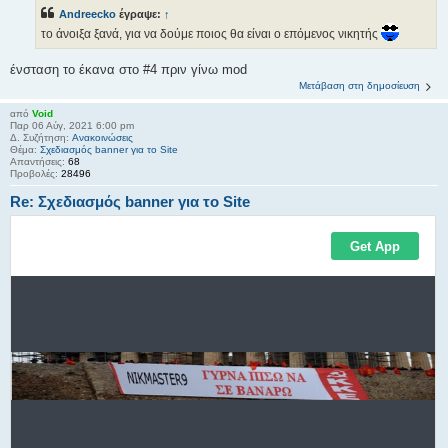
Andreecko
έγραψε:
↑
το άνοιξα ξανά, για να δούμε ποιος θα είναι ο επόμενος νικητής
ένσταση το έκανα στο #4 πριν γίνω mod
Μετάβαση στη δημοσίευση
από
Void
Παρ 06 Αύγ, 2021 6:00 pm
Δ. Συζήτηση:
Ανακοινώσεις
Θέμα:
Σχεδιασμός banner για το Site
Απαντήσεις:
68
Προβολές:
28496
Re: Σχεδιασμός banner για το Site