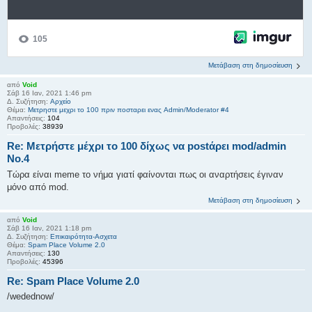
Μετάβαση στη δημοσίευση
από
Void
Σάβ 16 Ιαν, 2021 1:46 pm
Δ. Συζήτηση:
Αρχείο
Θέμα:
Μετρηστε μεχρι το 100 πριν ποσταρει ενας Admin/Moderator #4
Απαντήσεις:
104
Προβολές:
38939
Re: Μετρήστε μέχρι το 100 δίχως να postάρει mod/admin
Νο.4
Τώρα είναι meme το νήμα γιατί φαίνονται πως οι αναρτήσεις έγιναν
μόνο από mod.
Μετάβαση στη δημοσίευση
από
Void
Σάβ 16 Ιαν, 2021 1:18 pm
Δ. Συζήτηση:
Επικαιρότητα-Ασχετα
Θέμα:
Spam Place Volume 2.0
Απαντήσεις:
130
Προβολές:
45396
Re: Spam Place Volume 2.0
/wedednow/