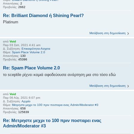
Απαντήσεις:
2
Προβολές:
2662
Re: Brilliant Diamond ή Shining Pearl?
Platinum
Μετάβαση στη δημοσίευση
από
Void
Παρ 03 Σεπ, 2021 4:41 am
Δ. Συζήτηση:
Επικαιρότητα-Ασχετα
Θέμα:
Spam Place Volume 2.0
Απαντήσεις:
130
Προβολές:
45396
Re: Spam Place Volume 2.0
το sceptile ρίχνει καμιά αφοδεύουσα ανάρτηση μια στο τόσο εδώ
Μετάβαση στη δημοσίευση
από
Void
Παρ 06 Αύγ, 2021 6:07 pm
Δ. Συζήτηση:
Αρχείο
Θέμα:
Μετρηστε μεχρι το 100 πριν ποσταρει ενας Admin/Moderator #3
Απαντήσεις:
658
Προβολές:
125839
Re: Μετρηστε μεχρι το 100 πριν ποσταρει ενας
Admin/Moderator #3