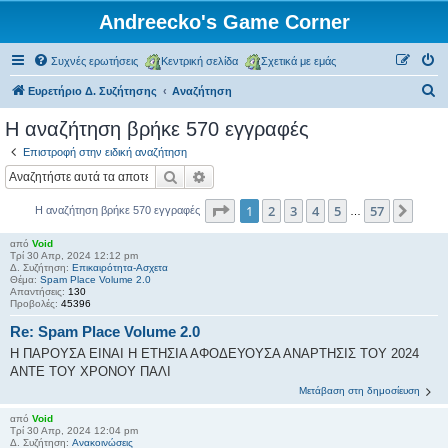
Andreecko's Game Corner
Συχνές ερωτήσεις
Κεντρική σελίδα
Σχετικά με εμάς
Α
Ευρετήριο Δ. Συζήτησης
Αναζήτηση
ν
Η αναζήτηση βρήκε 570 εγγραφές
α
Επιστροφή στην ειδική αναζήτηση
ζ
Αναζήτηση
Ειδική αναζήτηση
ή
Σελίδα
1
από
57
1
2
3
4
5
57
Επόμ
Η αναζήτηση βρήκε 570 εγγραφές
τ
…
η
από
Void
Τρί 30 Απρ, 2024 12:12 pm
σ
Δ. Συζήτηση:
Επικαιρότητα-Ασχετα
Θέμα:
Spam Place Volume 2.0
η
Απαντήσεις:
130
Προβολές:
45396
Re: Spam Place Volume 2.0
Η ΠΑΡΟΥΣΑ ΕΙΝΑΙ Η ΕΤΗΣΙΑ ΑΦΟΔΕΥΟΥΣΑ ΑΝΑΡΤΗΣΙΣ ΤΟΥ 2024
ΑΝΤΕ ΤΟΥ ΧΡΟΝΟΥ ΠΑΛΙ
Μετάβαση στη δημοσίευση
από
Void
Τρί 30 Απρ, 2024 12:04 pm
Δ. Συζήτηση:
Ανακοινώσεις