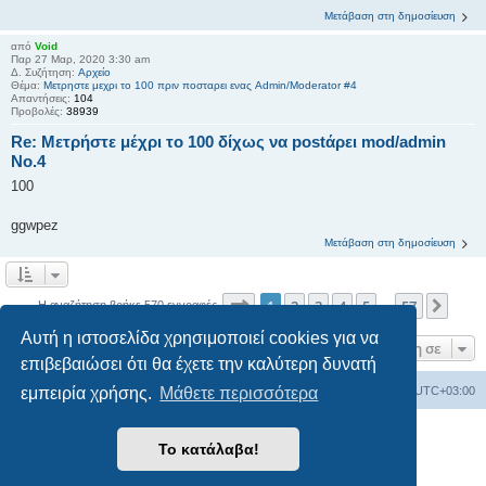
Μετάβαση στη δημοσίευση
από
Void
Παρ 27 Μαρ, 2020 3:30 am
Δ. Συζήτηση:
Αρχείο
Θέμα:
Μετρηστε μεχρι το 100 πριν ποσταρει ενας Admin/Moderator #4
Απαντήσεις:
104
Προβολές:
38939
Re: Μετρήστε μέχρι το 100 δίχως να postάρει mod/admin
Νο.4
100
ggwpez
Μετάβαση στη δημοσίευση
Σελίδα
1
από
57
1
2
3
4
5
57
Επόμ
Η αναζήτηση βρήκε 570 εγγραφές
…
Αυτή η ιστοσελίδα χρησιμοποιεί cookies για να
Μετάβαση σε
επιβεβαιώσει ότι θα έχετε την καλύτερη δυνατή
Ευρετήριο Δ. Συζήτησης
Όλοι οι χρόνοι είναι
UTC+03:00
εμπειρία χρήσης.
Μάθετε περισσότερα
Δημιουργήθηκε από
phpBB
® Forum Software © phpBB Limited
Το κατάλαβα!
Ελληνική μετάφραση από το
phpbbgr.com