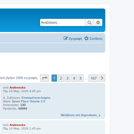
Αναζήτηση
Ειδική αναζήτηση
Εγγραφή
Σύνδεση
Σελίδα
1
από
167
1
2
3
4
5
167
Επόμενη
ηση βρήκε 1668 εγγραφές
…
από
Andreecko
Πέμ 19 Μαρ, 2026 4:45 pm
Δ. Συζήτηση:
Επικαιρότητα-Ασχετα
Θέμα:
Spam Place Volume 2.0
Απαντήσεις:
130
Προβολές:
44664
Μετάβαση στη δημοσίευση
από
Andreecko
Πέμ 19 Μαρ, 2026 1:45 pm