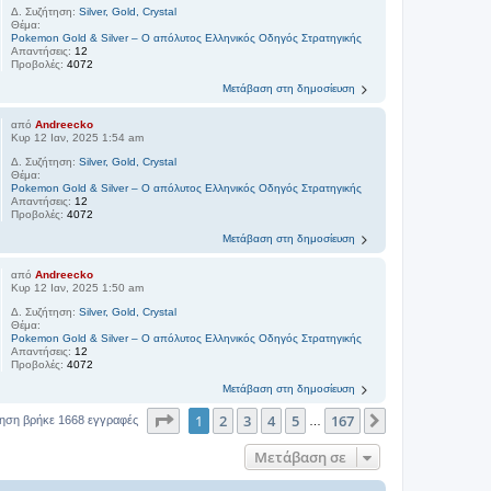
Δ. Συζήτηση:
Silver, Gold, Crystal
Θέμα:
Pokemon Gold & Silver – Ο απόλυτος Ελληνικός Οδηγός Στρατηγικής
Απαντήσεις:
12
Προβολές:
4072
Μετάβαση στη δημοσίευση
από
Andreecko
Κυρ 12 Ιαν, 2025 1:54 am
Δ. Συζήτηση:
Silver, Gold, Crystal
Θέμα:
Pokemon Gold & Silver – Ο απόλυτος Ελληνικός Οδηγός Στρατηγικής
Απαντήσεις:
12
Προβολές:
4072
Μετάβαση στη δημοσίευση
από
Andreecko
Κυρ 12 Ιαν, 2025 1:50 am
Δ. Συζήτηση:
Silver, Gold, Crystal
Θέμα:
Pokemon Gold & Silver – Ο απόλυτος Ελληνικός Οδηγός Στρατηγικής
Απαντήσεις:
12
Προβολές:
4072
Μετάβαση στη δημοσίευση
Σελίδα
1
από
167
1
2
3
4
5
167
Επόμενη
ηση βρήκε 1668 εγγραφές
…
Μετάβαση σε