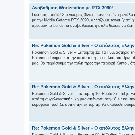
Αναβάθμιση Workstation με RTX 3090!
Γεια σας παιδιά! Στο νέο μας βίντεο, κάνουμε ένα μεγάλο
με την Nvidia Geforce RTX 3090, αλλάζουμε tower (γιατί
αρέσουν τα builds, οι αναβαθμίσεις ή απλά θέλετε να δείτ.
Re: Pokemon Gold & Silver – Ο απόλυτος Ελλην
Pokemon Gold & Silver – Εκπομπή 11: Τα Γυμναστήρια της 
Pokémon League και την κατάκτηση του τίτλου του Πρωταθλ
μας, θα περάσουμε την πύλη προς την περιοχή Kanto , όπο
Re: Pokemon Gold & Silver – Ο απόλυτος Ελλην
Pokemon Gold & Silver – Εκπομπή 10: Route 27, Tohjo Fa
από τη συγκλονιστική νίκη μας απέναντι στην Clair και τη
κορύφωσή του! Σε αυτήν την εκπομπή, θα ακολουθήσουμε τ
Re: Pokemon Gold & Silver – Ο απόλυτος Ελλην
Pokemon Gold & Silver – Εκπομπή 09: Η Όγδοη Γυμνάστρια,