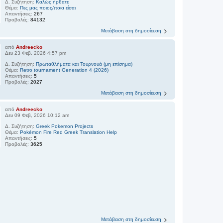
Δ. Συζήτηση:
Kαλώς ήρθατε
Θέμα:
Πες μας ποιος/ποια είσαι
Απαντήσεις:
267
Προβολές:
84132
Μετάβαση στη δημοσίευση
από
Andreecko
Δευ 23 Φεβ, 2026 4:57 pm
Δ. Συζήτηση:
Πρωταθλήματα και Τουρνουά (μη επίσημα)
Θέμα:
Retro tournament Generation 4 (2026)
Απαντήσεις:
5
Προβολές:
2027
Μετάβαση στη δημοσίευση
από
Andreecko
Δευ 09 Φεβ, 2026 10:12 am
Δ. Συζήτηση:
Greek Pokemon Projects
Θέμα:
Pokémon Fire Red Greek Translation Help
Απαντήσεις:
5
Προβολές:
3625
Μετάβαση στη δημοσίευση