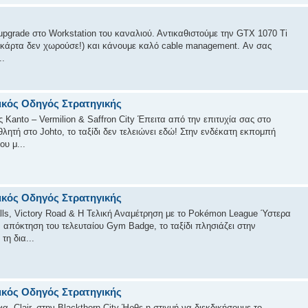
 upgrade στο Workstation του καναλιού. Αντικαθιστούμε την GTX 1070 Ti
 η κάρτα δεν χωρούσε!) και κάνουμε καλό cable management. Αν σας
..
ικός Οδηγός Στρατηγικής
Kanto – Vermilion & Saffron City Έπειτα από την επιτυχία σας στο
ητή στο Johto, το ταξίδι δεν τελειώνει εδώ! Στην ενδέκατη εκπομπή
υ μ...
ικός Οδηγός Στρατηγικής
lls, Victory Road & Η Τελική Αναμέτρηση με το Pokémon League Ύστερα
ν απόκτηση του τελευταίου Gym Badge, το ταξίδι πλησιάζει στην
η δια...
ικός Οδηγός Στρατηγικής
 Clair, στην Blackthorn City Ήρθε η στιγμή να διεκδικήσουμε το