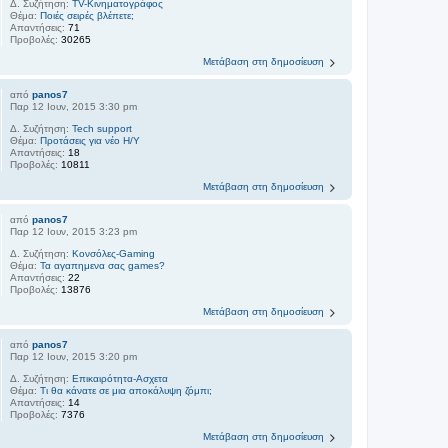
Δ. Συζήτηση:
TV-Κινηματογράφος
Θέμα:
Ποιές σειρές βλέπετε;
Απαντήσεις:
71
Προβολές:
30265
Μετάβαση στη δημοσίευση
από
panos7
Παρ 12 Ιουν, 2015 3:30 pm
Δ. Συζήτηση:
Tech support
Θέμα:
Προτάσεις για νέο Η/Υ
Απαντήσεις:
18
Προβολές:
10811
Μετάβαση στη δημοσίευση
από
panos7
Παρ 12 Ιουν, 2015 3:23 pm
Δ. Συζήτηση:
Kονσόλες-Gaming
Θέμα:
Τα αγαπημενα σας games?
Απαντήσεις:
22
Προβολές:
13876
Μετάβαση στη δημοσίευση
από
panos7
Παρ 12 Ιουν, 2015 3:20 pm
Δ. Συζήτηση:
Επικαιρότητα-Ασχετα
Θέμα:
Τι θα κάνατε σε μια αποκάλυψη ζόμπι;
Απαντήσεις:
14
Προβολές:
7376
Μετάβαση στη δημοσίευση