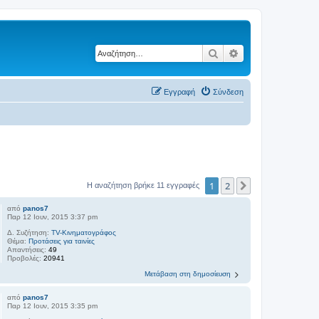
Αναζήτηση
Ειδική αναζήτηση
Εγγραφή
Σύνδεση
1
2
Επόμενη
Η αναζήτηση βρήκε 11 εγγραφές
από
panos7
Παρ 12 Ιουν, 2015 3:37 pm
Δ. Συζήτηση:
TV-Κινηματογράφος
Θέμα:
Προτάσεις για ταινίες
Απαντήσεις:
49
Προβολές:
20941
Μετάβαση στη δημοσίευση
από
panos7
Παρ 12 Ιουν, 2015 3:35 pm