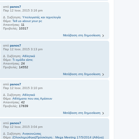
από
panos7
Παρ 12 Ιουν, 2015 3:16 pm
Δ. Συζήτηση:
Υπολογιστές και τεχνολογία
Θέμα:
Tell us about your pc
Απαντήσεις:
11
Προβολές:
10317
Μετάβαση στη δημοσίευση
από
panos7
Παρ 12 Ιουν, 2015 3:13 pm
Δ. Συζήτηση:
Αθλητικά
Θέμα:
Τι ομάδα είστε;
Απαντήσεις:
24
Προβολές:
14552
Μετάβαση στη δημοσίευση
από
panos7
Παρ 12 Ιουν, 2015 3:10 pm
Δ. Συζήτηση:
Αθλητικά
Θέμα:
Αθλήματα που σας Αρέσουν
Απαντήσεις:
42
Προβολές:
17839
Μετάβαση στη δημοσίευση
από
panos7
Παρ 12 Ιουν, 2015 3:04 pm
Δ. Συζήτηση:
Ανακοινώσεις
Θέμα:
(Ολοκληρώθηκε)Πρόσκληση : Mega Meeting 17/5/2014 (Αθήνα)