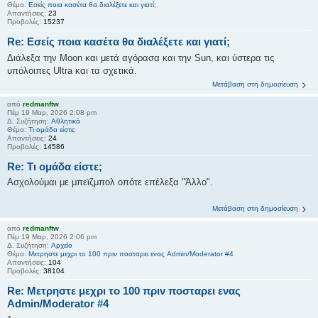
Θέμα:
Εσείς ποια κασέτα θα διαλέξετε και γιατί;
Απαντήσεις:
23
Προβολές:
15237
Re: Εσείς ποια κασέτα θα διαλέξετε και γιατί;
Διάλεξα την Moon και μετά αγόρασα και την Sun, και ύστερα τις
υπόλοιπες Ultra και τα σχετικά.
Μετάβαση στη δημοσίευση
από
redmanftw
Πέμ 19 Μαρ, 2026 2:08 pm
Δ. Συζήτηση:
Αθλητικά
Θέμα:
Τι ομάδα είστε;
Απαντήσεις:
24
Προβολές:
14586
Re: Τι ομάδα είστε;
Ασχολούμαι με μπεϊζμπολ οπότε επέλεξα "Άλλο".
Μετάβαση στη δημοσίευση
από
redmanftw
Πέμ 19 Μαρ, 2026 2:06 pm
Δ. Συζήτηση:
Αρχείο
Θέμα:
Μετρηστε μεχρι το 100 πριν ποσταρει ενας Admin/Moderator #4
Απαντήσεις:
104
Προβολές:
38104
Re: Μετρηστε μεχρι το 100 πριν ποσταρει ενας
Admin/Moderator #4