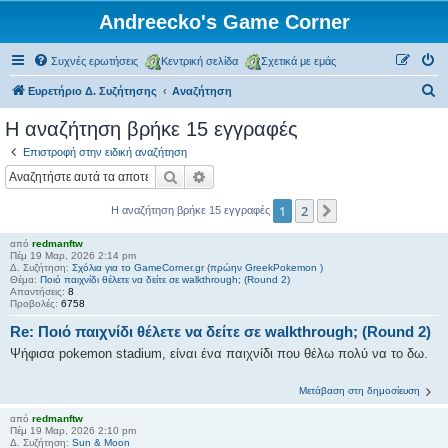
Andreecko's Game Corner
Συχνές ερωτήσεις
Κεντρική σελίδα
Σχετικά με εμάς
Α
Ευρετήριο Δ. Συζήτησης
Αναζήτηση
ν
Η αναζήτηση βρήκε 15 εγγραφές
α
Επιστροφή στην ειδική αναζήτηση
ζ
Αναζήτηση
Ειδική αναζήτηση
ή
1
2
Επόμενη
Η αναζήτηση βρήκε 15 εγγραφές
τ
η
από
redmanftw
Πέμ 19 Μαρ, 2026 2:14 pm
σ
Δ. Συζήτηση:
Σχόλια για το GameCorner.gr (πρώην GreekPokemon )
Θέμα:
Ποιό παιχνίδι θέλετε να δείτε σε walkthrough; (Round 2)
η
Απαντήσεις:
8
Προβολές:
6758
Re: Ποιό παιχνίδι θέλετε να δείτε σε walkthrough; (Round 2)
Ψήφισα pokemon stadium, είναι ένα παιχνίδι που θέλω πολύ να το δω.
Μετάβαση στη δημοσίευση
από
redmanftw
Πέμ 19 Μαρ, 2026 2:10 pm
Δ. Συζήτηση:
Sun & Moon