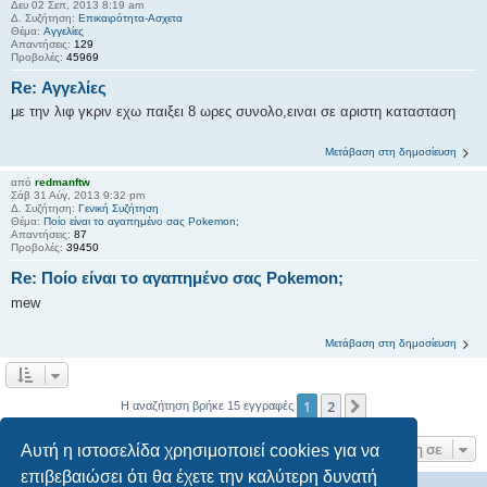
Δευ 02 Σεπ, 2013 8:19 am
Δ. Συζήτηση:
Επικαιρότητα-Ασχετα
Θέμα:
Αγγελίες
Απαντήσεις:
129
Προβολές:
45969
Re: Αγγελίες
με την λιφ γκριν εχω παιξει 8 ωρες συνολο,ειναι σε αριστη κατασταση
Μετάβαση στη δημοσίευση
από
redmanftw
Σάβ 31 Αύγ, 2013 9:32 pm
Δ. Συζήτηση:
Γενική Συζήτηση
Θέμα:
Ποίο είναι το αγαπημένο σας Pokemon;
Απαντήσεις:
87
Προβολές:
39450
Re: Ποίο είναι το αγαπημένο σας Pokemon;
mew
Μετάβαση στη δημοσίευση
1
2
Επόμενη
Η αναζήτηση βρήκε 15 εγγραφές
Μετάβαση σε
Αυτή η ιστοσελίδα χρησιμοποιεί cookies για να
επιβεβαιώσει ότι θα έχετε την καλύτερη δυνατή