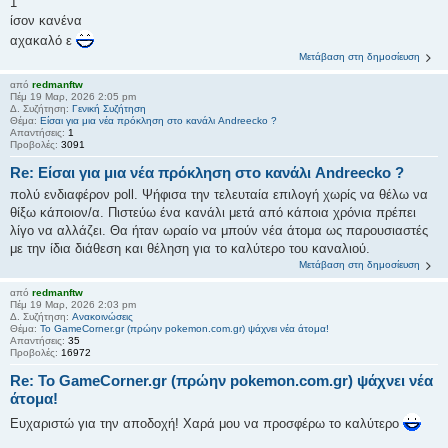
1
ίσον κανένα
αχακαλό ε
Μετάβαση στη δημοσίευση
από
redmanftw
Πέμ 19 Μαρ, 2026 2:05 pm
Δ. Συζήτηση:
Γενική Συζήτηση
Θέμα:
Είσαι για μια νέα πρόκληση στο κανάλι Andreecko ?
Απαντήσεις:
1
Προβολές:
3091
Re: Είσαι για μια νέα πρόκληση στο κανάλι Andreecko ?
πολύ ενδιαφέρον poll. Ψήφισα την τελευταία επιλογή χωρίς να θέλω να
θίξω κάποιον/α. Πιστεύω ένα κανάλι μετά από κάποια χρόνια πρέπει
λίγο να αλλάζει. Θα ήταν ωραίο να μπούν νέα άτομα ως παρουσιαστές
με την ίδια διάθεση και θέληση για το καλύτερο του καναλιού.
Μετάβαση στη δημοσίευση
από
redmanftw
Πέμ 19 Μαρ, 2026 2:03 pm
Δ. Συζήτηση:
Ανακοινώσεις
Θέμα:
Το GameCorner.gr (πρώην pokemon.com.gr) ψάχνει νέα άτομα!
Απαντήσεις:
35
Προβολές:
16972
Re: Το GameCorner.gr (πρώην pokemon.com.gr) ψάχνει νέα
άτομα!
Ευχαριστώ για την αποδοχή! Χαρά μου να προσφέρω το καλύτερο