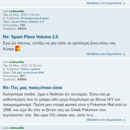
Μετάβαση στη δημοσίευση
από
redmanftw
Πέμ 19 Μαρ, 2026 1:59 pm
Δ. Συζήτηση:
Επικαιρότητα-Ασχετα
Θέμα:
Spam Place Volume 2.0
Απαντήσεις:
130
Προβολές:
45015
Re: Spam Place Volume 2.0
Εγώ ζώ πάντως, ελπίζω να μην είστε σε εμπόλεμη ζώνη κάτω στη
Κύπρο
Μετάβαση στη δημοσίευση
από
redmanftw
Πέμ 19 Μαρ, 2026 12:39 pm
Δ. Συζήτηση:
Kαλώς ήρθατε
Θέμα:
Πες μας ποιος/ποια είσαι
Απαντήσεις:
267
Προβολές:
84809
Re: Πες μας ποιος/ποια είσαι
Καλησπέρα παιδιά, είμαι ο Redman (εν συντομία). Έστω και με
καθυστέρηση που το γράφω εδώ χαχα Ασχολούμαι με δίκτυα Η/Υ και
προγραμματισμό. Πρώτη μου επαφή φυσικά είναι η Pokemon Red από το
1998, και είχα δει τότε το βίντεο σας ως Greek Pokemon που
λεγόσασταν τότε. Ναι είμαι OG viewer σας, είστε το κ...
Μετάβαση στη δημοσίευση
από
redmanftw