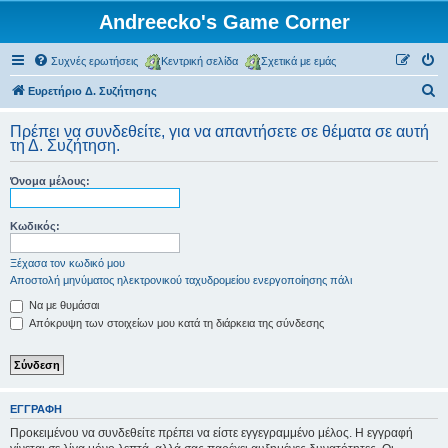
Andreecko's Game Corner
Συχνές ερωτήσεις
Κεντρική σελίδα
Σχετικά με εμάς
Α
Ευρετήριο Δ. Συζήτησης
ν
Πρέπει να συνδεθείτε, για να απαντήσετε σε θέματα σε αυτή
α
τη Δ. Συζήτηση.
ζ
Όνομα μέλους:
ή
τ
Κωδικός:
η
σ
Ξέχασα τον κωδικό μου
Αποστολή μηνύματος ηλεκτρονικού ταχυδρομείου ενεργοποίησης πάλι
η
Να με θυμάσαι
Απόκρυψη των στοιχείων μου κατά τη διάρκεια της σύνδεσης
ΕΓΓΡΑΦΉ
Προκειμένου να συνδεθείτε πρέπει να είστε εγγεγραμμένο μέλος. Η εγγραφή