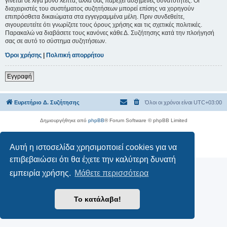
γίνεται σε λίγα μόνο λεπτά, αλλά σας παρέχει αυξημένες δυνατότητες. Οι
διαχειριστές του συστήματος συζητήσεων μπορεί επίσης να χορηγούν
επιπρόσθετα δικαιώματα στα εγγεγραμμένα μέλη. Πριν συνδεθείτε,
σιγουρευτείτε ότι γνωρίζετε τους όρους χρήσης και τις σχετικές πολιτικές.
Παρακαλώ να διαβάσετε τους κανόνες κάθε Δ. Συζήτησης κατά την πλοήγησή
σας σε αυτό το σύστημα συζητήσεων.
Όροι χρήσης
|
Πολιτική απορρήτου
Εγγραφή
Ευρετήριο Δ. Συζήτησης
Όλοι οι χρόνοι είναι
UTC+03:00
Δημιουργήθηκε από
phpBB
® Forum Software © phpBB Limited
Ελληνική μετάφραση από το
phpbbgr.com
Αυτή η ιστοσελίδα χρησιμοποιεί cookies για να
Απόρρητο
|
Όροι
επιβεβαιώσει ότι θα έχετε την καλύτερη δυνατή
εμπειρία χρήσης.
Μάθετε περισσότερα
Το κατάλαβα!