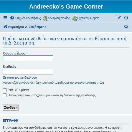
Andreecko's Game Corner
Συχνές ερωτήσεις
Κεντρική σελίδα
Σχετικά με εμάς
Α
Ευρετήριο Δ. Συζήτησης
ν
Πρέπει να συνδεθείτε, για να απαντήσετε σε θέματα σε αυτή
α
τη Δ. Συζήτηση.
ζ
Όνομα μέλους:
ή
τ
Κωδικός:
η
σ
Ξέχασα τον κωδικό μου
Αποστολή μηνύματος ηλεκτρονικού ταχυδρομείου ενεργοποίησης πάλι
η
Να με θυμάσαι
Απόκρυψη των στοιχείων μου κατά τη διάρκεια της σύνδεσης
ΕΓΓΡΑΦΉ
Προκειμένου να συνδεθείτε πρέπει να είστε εγγεγραμμένο μέλος. Η εγγραφή