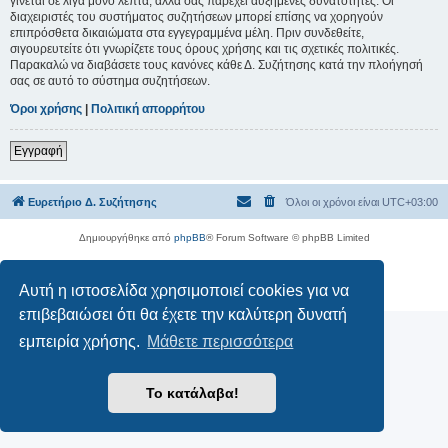
γίνεται σε λίγα μόνο λεπτά, αλλά σας παρέχει αυξημένες δυνατότητες. Οι
διαχειριστές του συστήματος συζητήσεων μπορεί επίσης να χορηγούν
επιπρόσθετα δικαιώματα στα εγγεγραμμένα μέλη. Πριν συνδεθείτε,
σιγουρευτείτε ότι γνωρίζετε τους όρους χρήσης και τις σχετικές πολιτικές.
Παρακαλώ να διαβάσετε τους κανόνες κάθε Δ. Συζήτησης κατά την πλοήγησή
σας σε αυτό το σύστημα συζητήσεων.
Όροι χρήσης
|
Πολιτική απορρήτου
Εγγραφή
Ευρετήριο Δ. Συζήτησης
Όλοι οι χρόνοι είναι
UTC+03:00
Δημιουργήθηκε από
phpBB
® Forum Software © phpBB Limited
Ελληνική μετάφραση από το
phpbbgr.com
Αυτή η ιστοσελίδα χρησιμοποιεί cookies για να
Απόρρητο
|
Όροι
επιβεβαιώσει ότι θα έχετε την καλύτερη δυνατή
εμπειρία χρήσης.
Μάθετε περισσότερα
Το κατάλαβα!