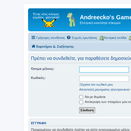
Andreecko's Game
Ελληνική κοινότητα πόκεμον
Γρήγορες συνδέσεις
Συχνές ερωτήσεις
Κεντρική σελίδα
Ευρετήριο Δ. Συζήτησης
Πρέπει να συνδεθείτε, για παραθέσετε δημοσιεύσ
Όνομα μέλους:
Κωδικός:
Ξέχασα τον κωδικό μου
Αποστολή μηνύματος ηλεκτρονικού 
Να με θυμάσαι
Απόκρυψη των στοιχείων μου κατ
ΕΓΓΡΑΦΉ
Προκειμένου να συνδεθείτε πρέπει να είστε εγγεγραμμένο μέλος.