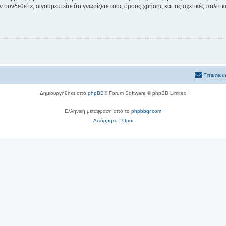
συνδεθείτε, σιγουρευτείτε ότι γνωρίζετε τους όρους χρήσης και τις σχετικές πολιτ
Επικοινω
Δημιουργήθηκε από
phpBB
® Forum Software © phpBB Limited
Ελληνική μετάφραση από το
phpbbgr.com
Απόρρητο
|
Όροι