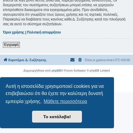
γίνεται σε λίγα μόνο λεπτά, αλλά σας παρέχει αυξημένες δυνατότητες. Οι
διαχειριστές του συστήματος συζητήσεων μπορεί επίσης να χορηγούν
επιπρόσθετα δικαιώματα στα εγγεγραμμένα μέλη. Πριν συνδεθείτε,
σιγουρευτείτε ότι γνωρίζετε τους όρους χρήσης και τις σχετικές πολιτικές.
Παρακαλώ να διαβάσετε τους κανόνες κάθε Δ. Συζήτησης κατά την πλοήγησή
σας σε αυτό το σύστημα συζητήσεων.
Όροι χρήσης
|
Πολιτική απορρήτου
Εγγραφή
Ευρετήριο Δ. Συζήτησης
Όλοι οι χρόνοι είναι
UTC+03:00
Δημιουργήθηκε από
phpBB
® Forum Software © phpBB Limited
Ελληνική μετάφραση από το
phpbbgr.com
Αυτή η ιστοσελίδα χρησιμοποιεί cookies για να
Απόρρητο
|
Όροι
επιβεβαιώσει ότι θα έχετε την καλύτερη δυνατή
εμπειρία χρήσης.
Μάθετε περισσότερα
Το κατάλαβα!