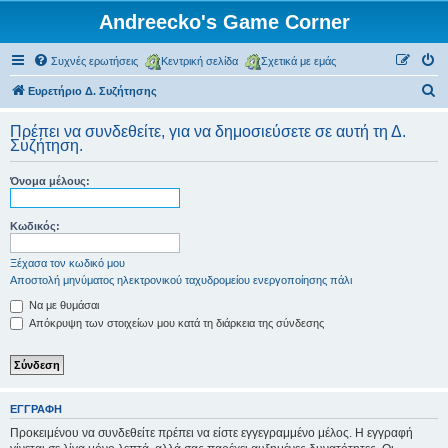
Andreecko's Game Corner
Συχνές ερωτήσεις
Κεντρική σελίδα
Σχετικά με εμάς
Α
Ευρετήριο Δ. Συζήτησης
ν
Πρέπει να συνδεθείτε, για να δημοσιεύσετε σε αυτή τη Δ.
α
Συζήτηση.
ζ
Όνομα μέλους:
ή
τ
Κωδικός:
η
σ
Ξέχασα τον κωδικό μου
Αποστολή μηνύματος ηλεκτρονικού ταχυδρομείου ενεργοποίησης πάλι
η
Να με θυμάσαι
Απόκρυψη των στοιχείων μου κατά τη διάρκεια της σύνδεσης
ΕΓΓΡΑΦΉ
Προκειμένου να συνδεθείτε πρέπει να είστε εγγεγραμμένο μέλος. Η εγγραφή