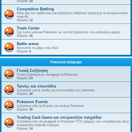
Θέματα:
29
Competitive Battling
Πείτε μας την ομάδα σας και συζητήστε οτιδήποτε σχετικά με το ανταγωνιστικό
παιχνίδι.
Θέματα:
12
Trade Center
Σας λείπει κάποιο Pokemon; αν ναι τότε βρίσκεστε στο κατάλληλο μέρος!
Θέματα:
32
Battle arena
Κανονίστε τις μάχες σας εδώ!
Θέματα:
6
Pokemon Διάφορα
Γενική Συζήτηση
Γενική συζήτηση σε ότι αφορά τα Pokemon
Θέματα:
53
Ταινίες και επεισόδια
Συζητήστε για τις ταινίες και τα επεισόδια των pokemon
Θέματα:
28
Pokemon Events
Συζητήστε εδώ τα Events για σπάνια Pokemon.
Θέματα:
35
Trading Card Game και επιτραπέζια παιχνίδια
Συζητήστε εδώ ότι αναφορά το Pokemon TCG (κάρτες) συν οποιοδήποτε άλλο
επιτραπέζιο παιχνίδι πόκεμον.
Θέματα:
14