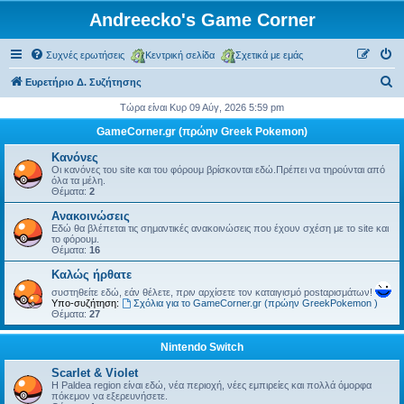
Andreecko's Game Corner
Συχνές ερωτήσεις
Κεντρική σελίδα
Σχετικά με εμάς
Α
Ευρετήριο Δ. Συζήτησης
ν
Τώρα είναι Κυρ 09 Αύγ, 2026 5:59 pm
α
GameCorner.gr (πρώην Greek Pokemon)
ζ
Κανόνες
ή
Οι κανόνες του site και του φόρουμ βρίσκονται εδώ.Πρέπει να τηρούνται από
όλα τα μέλη.
τ
Θέματα:
2
η
Ανακοινώσεις
Εδώ θα βλέπεται τις σημαντικές ανακοινώσεις που έχουν σχέση με το site και
σ
το φόρουμ.
Θέματα:
16
η
Kαλώς ήρθατε
συστηθείτε εδώ, εάν θέλετε, πριν αρχίσετε τον καταιγισμό postαρισμάτων!
Υπο-συζήτηση:
Σχόλια για το GameCorner.gr (πρώην GreekPokemon )
Θέματα:
27
Nintendo Switch
Scarlet & Violet
Η Paldea region είναι εδώ, νέα περιοχή, νέες εμπιρείες και πολλά όμορφα
πόκεμον να εξερευνήσετε.