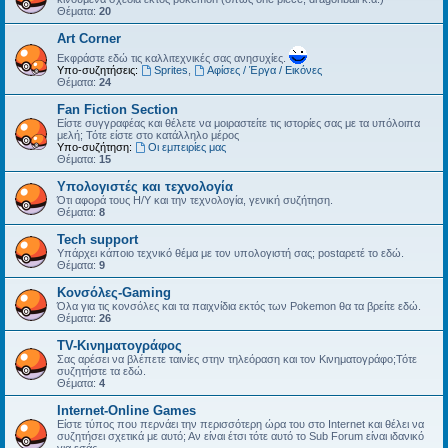
Θέματα:
20
Art Corner
Εκφράστε εδώ τις καλλιτεχνικές σας ανησυχίες.
Υπο-συζητήσεις:
Sprites
,
Αφίσες / Έργα / Εικόνες
Θέματα:
24
Fan Fiction Section
Είστε συγγραφέας και θέλετε να μοιραστείτε τις ιστορίες σας με τα υπόλοιπα
μελή; Τότε είστε στο κατάλληλο μέρος
Υπο-συζήτηση:
Οι εμπειρίες μας
Θέματα:
15
Υπολογιστές και τεχνολογία
Ότι αφορά τους Η/Υ και την τεχνολογία, γενική συζήτηση.
Θέματα:
8
Tech support
Υπάρχει κάποιο τεχνικό θέμα με τον υπολογιστή σας; postαρετέ το εδώ.
Θέματα:
9
Kονσόλες-Gaming
Όλα για τις κονσόλες και τα παιχνίδια εκτός των Pokemon θα τα βρείτε εδώ.
Θέματα:
26
TV-Κινηματογράφος
Σας αρέσει να βλέπετε ταινίες στην τηλεόραση και τον Κινηματογράφο;Τότε
συζητήστε τα εδώ.
Θέματα:
4
Internet-Online Games
Είστε τύπος που περνάει την περισσότερη ώρα του στο Internet και θέλει να
συζητήσει σχετικά με αυτό; Αν είναι έτσι τότε αυτό το Sub Forum είναι ιδανικό