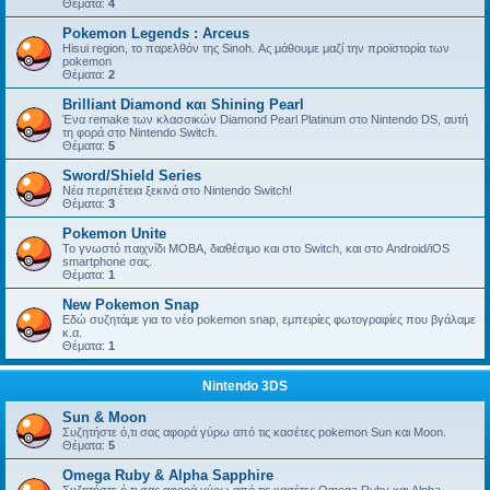
Θέματα:
4
Pokemon Legends : Arceus
Hisui region, το παρελθόν της Sinoh. Ας μάθουμε μαζί την προϊστορία των
pokemon
Θέματα:
2
Brilliant Diamond και Shining Pearl
Ένα remake των κλασσικών Diamond Pearl Platinum στο Nintendo DS, αυτή
τη φορά στο Nintendo Switch.
Θέματα:
5
Sword/Shield Series
Νέα περιπέτεια ξεκινά στο Nintendo Switch!
Θέματα:
3
Pokemon Unite
Το γνωστό παιχνίδι MOBA, διαθέσιμο και στο Switch, και στο Android/iOS
smartphone σας.
Θέματα:
1
New Pokemon Snap
Εδώ συζητάμε για το νέο pokemon snap, εμπειρίες φωτογραφίες που βγάλαμε
κ.α.
Θέματα:
1
Nintendo 3DS
Sun & Moon
Συζητήστε ό,τι σας αφορά γύρω από τις κασέτες pokemon Sun και Moon.
Θέματα:
5
Omega Ruby & Alpha Sapphire