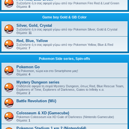
Συζητήστε ό,τι σας αφορά γύρω από την Pokemon Fire Red & Leaf Green
Θέματα:
8
Game boy Gold & GB Color
Silver, Gold, Crystal
Συζητήστε ό,τι σας αφορά γύρω από την Pokemon Silver, Gold & Crystal
Θέματα:
11
Red, Blue, Yellow
Συζητήστε ό,τι σας αφορά γύρω από την Pokemon Yellow, Blue & Red
Θέματα:
7
Pokemon Side series, Spin-offs
Pokemon Go
Τα Pokemon, τώρα και στο Smartphone μας!
Θέματα:
4
Mystery Dungeon series
Οτιδήποτε αφορά τη σειρά Mystery Dungeon, όπως Red, Blue Rescue Team,
Explorers of Time, Explorers of Darkness, Gates to Infinity κ.α.
Θέματα:
2
Battle Revolution (Wii)
Colosseum & XD (Gamecube)
Pokemon Colosseum και XD Gale of Darkness (Nintendo Gamecube)
Θέματα:
1
Pokemon Stadium 1 και 2 (Nintendo64)