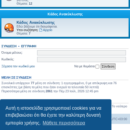
για εσάς.
Θέματα:
12
Κάδος Ανακύκλωσης
Κάδος Ανακύκλωσης
Εδώ βάζουμε ότι διαγράφεται.
Υπο-συζήτηση:
Αρχείο
Θέματα:
7
ΣΎΝΔΕΣΗ
•
ΕΓΓΡΑΦΉ
Όνομα μέλους:
Κωδικός:
Ξέχασα τον κωδικό μου
Να με θυμάσαι
ΜΈΛΗ ΣΕ ΣΎΝΔΕΣΗ
Συνολικά υπάρχουν
77
μέλη σε σύνδεση: 1 εγγεγραμμένο, 0 με απόκρυψη και 76
επισκέπτες (με βάση τα μέλη που ήταν ενεργά τα τελευταία 50 λεπτά)
Περισσότερα μέλη σε σύνδεση
2861
την Πέμ 23 Ιούλ, 2026 12:45 pm
ΣΤΑΤΙΣΤΙΚΆ
Συνολικές δημοσιεύσεις
17451
• Σύνολο θεμάτων
657
• Σύνολο μελών
1277
• Το νεότερο
Αυτή η ιστοσελίδα χρησιμοποιεί cookies για να
μέλος μας
BlueHorizon
επιβεβαιώσει ότι θα έχετε την καλύτερη δυνατή
Ευρετήριο Δ. Συζήτησης
Όλοι οι χρόνοι είναι
UTC+03:00
εμπειρία χρήσης.
Μάθετε περισσότερα
Δημιουργήθηκε από
phpBB
® Forum Software © phpBB Limited