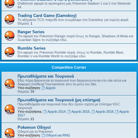
Οτιδήποτε αφορά το αγαπημένο μας Pokemon Stadium 1 και 2 στο Nintendo
64.
Trading Card Game (Gameboy)
Το αξέχαστο TCG παιχνίδι που γνωρίσαμε στο Gameboy για πρώτη φορά.
Θέματα:
1
Ranger Series
Ότι αφορά την Pokemon Ranger σειρά όπως το Ranger, Shadows of Almia και
Guardian Signs το συζητάμε εδώ.
Rumble Series
Ότι αφορά την Pokemon Rumble σειρά, όπως το Rumble, Rumble Blast,
Rumble U και Rumble World το συζητάμε εδώ.
Competitive Corner
Πρωταθλήματα και Τουρνουά
Εδώ πέρα βρίσκονται τα τουρνουά που διοργανώνονται στο site αλλα και
διαφορα Unofficial Tournaments απο τα μελη του Site.
Υπο-συζήτηση:
Αρχείο
Θέματα:
34
Πρωταθλήματα και Τουρνουά (μη επίσημα)
Πρωταθλήματα και τουρνουά που δεν έχουν σχέση με επίσημα VGC
τουρνουά.
Υπο-συζητήσεις:
Αρχείο 2014
,
Αρχείο 2015
,
Αρχείο 2016
,
Αρχείο
2017
Θέματα:
21
Pokemon Οδηγοί
Οδηγοί για τα Pokemon
Υπο-συζήτηση:
Οδηγοί για RNG