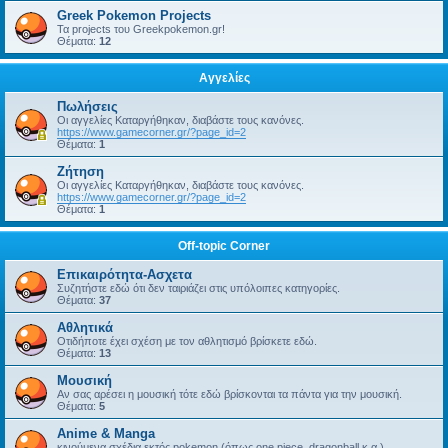
Greek Pokemon Projects
Τα projects του Greekpokemon.gr!
Θέματα:
12
Αγγελίες
Πωλήσεις
Οι αγγελίες Καταργήθηκαν, διαβάστε τους κανόνες.
https://www.gamecorner.gr/?page_id=2
Θέματα:
1
Ζήτηση
Οι αγγελίες Καταργήθηκαν, διαβάστε τους κανόνες.
https://www.gamecorner.gr/?page_id=2
Θέματα:
1
Off-topic Corner
Επικαιρότητα-Ασχετα
Συζητήστε εδώ ότι δεν ταιριάζει στις υπόλοιπες κατηγορίες.
Θέματα:
37
Αθλητικά
Οτιδήποτε έχει σχέση με τον αθλητισμό βρίσκετε εδώ.
Θέματα:
13
Μουσική
Αν σας αρέσει η μουσική τότε εδώ βρίσκονται τα πάντα για την μουσική.
Θέματα:
5
Anime & Manga
κινούμενα σχέδια εκτός pokemon (όπως one piece, dragonball κ.α.)