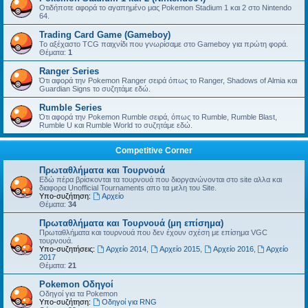
Οτιδήποτε αφορά το αγαπημένο μας Pokemon Stadium 1 και 2 στο Nintendo
64.
Trading Card Game (Gameboy)
Το αξέχαστο TCG παιχνίδι που γνωρίσαμε στο Gameboy για πρώτη φορά.
Θέματα:
1
Ranger Series
Ότι αφορά την Pokemon Ranger σειρά όπως το Ranger, Shadows of Almia και
Guardian Signs το συζητάμε εδώ.
Rumble Series
Ότι αφορά την Pokemon Rumble σειρά, όπως το Rumble, Rumble Blast,
Rumble U και Rumble World το συζητάμε εδώ.
Competitive Corner
Πρωταθλήματα και Τουρνουά
Εδώ πέρα βρίσκονται τα τουρνουά που διοργανώνονται στο site αλλα και
διαφορα Unofficial Tournaments απο τα μελη του Site.
Υπο-συζήτηση:
Αρχείο
Θέματα:
34
Πρωταθλήματα και Τουρνουά (μη επίσημα)
Πρωταθλήματα και τουρνουά που δεν έχουν σχέση με επίσημα VGC
τουρνουά.
Υπο-συζητήσεις:
Αρχείο 2014
,
Αρχείο 2015
,
Αρχείο 2016
,
Αρχείο
2017
Θέματα:
21
Pokemon Οδηγοί
Οδηγοί για τα Pokemon
Υπο-συζήτηση:
Οδηγοί για RNG