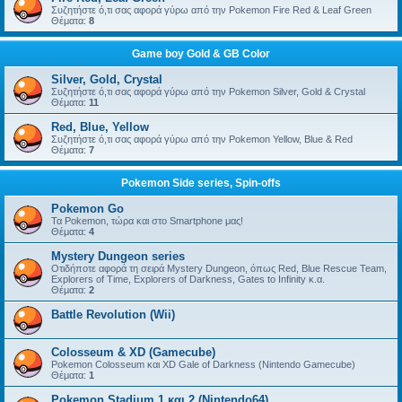
Συζητήστε ό,τι σας αφορά γύρω από την Pokemon Fire Red & Leaf Green
Θέματα:
8
Game boy Gold & GB Color
Silver, Gold, Crystal
Συζητήστε ό,τι σας αφορά γύρω από την Pokemon Silver, Gold & Crystal
Θέματα:
11
Red, Blue, Yellow
Συζητήστε ό,τι σας αφορά γύρω από την Pokemon Yellow, Blue & Red
Θέματα:
7
Pokemon Side series, Spin-offs
Pokemon Go
Τα Pokemon, τώρα και στο Smartphone μας!
Θέματα:
4
Mystery Dungeon series
Οτιδήποτε αφορά τη σειρά Mystery Dungeon, όπως Red, Blue Rescue Team,
Explorers of Time, Explorers of Darkness, Gates to Infinity κ.α.
Θέματα:
2
Battle Revolution (Wii)
Colosseum & XD (Gamecube)
Pokemon Colosseum και XD Gale of Darkness (Nintendo Gamecube)
Θέματα:
1
Pokemon Stadium 1 και 2 (Nintendo64)