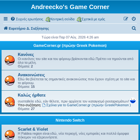
Andreecko's Game Corner
Συχνές ερωτήσεις
Κεντρική σελίδα
Σχετικά με εμάς
Α
Ευρετήριο Δ. Συζήτησης
ν
Τώρα είναι Παρ 07 Αύγ, 2026 4:26 am
α
GameCorner.gr (πρώην Greek Pokemon)
ζ
Κανόνες
ή
Οι κανόνες του site και του φόρουμ βρίσκονται εδώ.Πρέπει να τηρούνται από
όλα τα μέλη.
τ
Θέματα:
2
η
Ανακοινώσεις
Εδώ θα βλέπεται τις σημαντικές ανακοινώσεις που έχουν σχέση με το site και
σ
το φόρουμ.
Θέματα:
15
η
Kαλώς ήρθατε
συστηθείτε εδώ, εάν θέλετε, πριν αρχίσετε τον καταιγισμό postαρισμάτων!
Υπο-συζήτηση:
Σχόλια για το GameCorner.gr (πρώην GreekPokemon )
Θέματα:
27
Nintendo Switch
Scarlet & Violet
Η Paldea region είναι εδώ, νέα περιοχή, νέες εμπιρείες και πολλά όμορφα
πόκεμον να εξερευνήσετε.