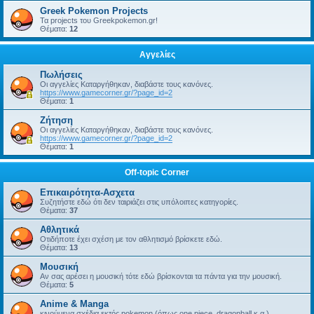
Greek Pokemon Projects
Τα projects του Greekpokemon.gr!
Θέματα:
12
Αγγελίες
Πωλήσεις
Οι αγγελίες Καταργήθηκαν, διαβάστε τους κανόνες.
https://www.gamecorner.gr/?page_id=2
Θέματα:
1
Ζήτηση
Οι αγγελίες Καταργήθηκαν, διαβάστε τους κανόνες.
https://www.gamecorner.gr/?page_id=2
Θέματα:
1
Off-topic Corner
Επικαιρότητα-Ασχετα
Συζητήστε εδώ ότι δεν ταιριάζει στις υπόλοιπες κατηγορίες.
Θέματα:
37
Αθλητικά
Οτιδήποτε έχει σχέση με τον αθλητισμό βρίσκετε εδώ.
Θέματα:
13
Μουσική
Αν σας αρέσει η μουσική τότε εδώ βρίσκονται τα πάντα για την μουσική.
Θέματα:
5
Anime & Manga
κινούμενα σχέδια εκτός pokemon (όπως one piece, dragonball κ.α.)