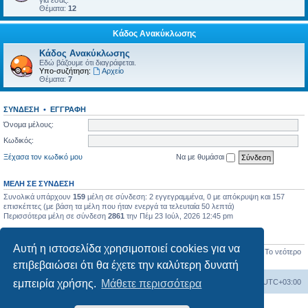
για εσάς.
Θέματα:
12
Κάδος Ανακύκλωσης
Κάδος Ανακύκλωσης
Εδώ βάζουμε ότι διαγράφεται.
Υπο-συζήτηση:
Αρχείο
Θέματα:
7
ΣΎΝΔΕΣΗ
•
ΕΓΓΡΑΦΉ
Όνομα μέλους:
Κωδικός:
Ξέχασα τον κωδικό μου
Να με θυμάσαι
ΜΈΛΗ ΣΕ ΣΎΝΔΕΣΗ
Συνολικά υπάρχουν
159
μέλη σε σύνδεση: 2 εγγεγραμμένα, 0 με απόκρυψη και 157
επισκέπτες (με βάση τα μέλη που ήταν ενεργά τα τελευταία 50 λεπτά)
Περισσότερα μέλη σε σύνδεση
2861
την Πέμ 23 Ιούλ, 2026 12:45 pm
ΣΤΑΤΙΣΤΙΚΆ
Αυτή η ιστοσελίδα χρησιμοποιεί cookies για να
Συνολικές δημοσιεύσεις
17450
• Σύνολο θεμάτων
656
• Σύνολο μελών
1277
• Το νεότερο
μέλος μας
BlueHorizon
επιβεβαιώσει ότι θα έχετε την καλύτερη δυνατή
Ευρετήριο Δ. Συζήτησης
Όλοι οι χρόνοι είναι
UTC+03:00
εμπειρία χρήσης.
Μάθετε περισσότερα
Δημιουργήθηκε από
phpBB
® Forum Software © phpBB Limited