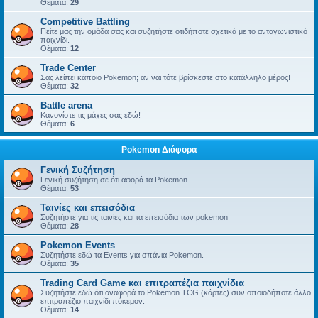
Θέματα:
29
Competitive Battling
Πείτε μας την ομάδα σας και συζητήστε οτιδήποτε σχετικά με το ανταγωνιστικό
παιχνίδι.
Θέματα:
12
Trade Center
Σας λείπει κάποιο Pokemon; αν ναι τότε βρίσκεστε στο κατάλληλο μέρος!
Θέματα:
32
Battle arena
Κανονίστε τις μάχες σας εδώ!
Θέματα:
6
Pokemon Διάφορα
Γενική Συζήτηση
Γενική συζήτηση σε ότι αφορά τα Pokemon
Θέματα:
53
Ταινίες και επεισόδια
Συζητήστε για τις ταινίες και τα επεισόδια των pokemon
Θέματα:
28
Pokemon Events
Συζητήστε εδώ τα Events για σπάνια Pokemon.
Θέματα:
35
Trading Card Game και επιτραπέζια παιχνίδια
Συζητήστε εδώ ότι αναφορά το Pokemon TCG (κάρτες) συν οποιοδήποτε άλλο
επιτραπέζιο παιχνίδι πόκεμον.
Θέματα:
14