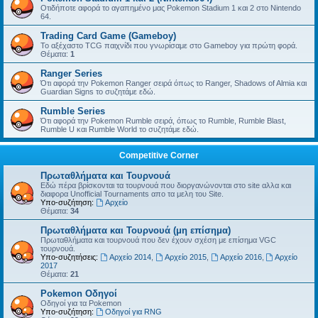
Οτιδήποτε αφορά το αγαπημένο μας Pokemon Stadium 1 και 2 στο Nintendo
64.
Trading Card Game (Gameboy)
Το αξέχαστο TCG παιχνίδι που γνωρίσαμε στο Gameboy για πρώτη φορά.
Θέματα:
1
Ranger Series
Ότι αφορά την Pokemon Ranger σειρά όπως το Ranger, Shadows of Almia και
Guardian Signs το συζητάμε εδώ.
Rumble Series
Ότι αφορά την Pokemon Rumble σειρά, όπως το Rumble, Rumble Blast,
Rumble U και Rumble World το συζητάμε εδώ.
Competitive Corner
Πρωταθλήματα και Τουρνουά
Εδώ πέρα βρίσκονται τα τουρνουά που διοργανώνονται στο site αλλα και
διαφορα Unofficial Tournaments απο τα μελη του Site.
Υπο-συζήτηση:
Αρχείο
Θέματα:
34
Πρωταθλήματα και Τουρνουά (μη επίσημα)
Πρωταθλήματα και τουρνουά που δεν έχουν σχέση με επίσημα VGC
τουρνουά.
Υπο-συζητήσεις:
Αρχείο 2014
,
Αρχείο 2015
,
Αρχείο 2016
,
Αρχείο
2017
Θέματα:
21
Pokemon Οδηγοί
Οδηγοί για τα Pokemon
Υπο-συζήτηση:
Οδηγοί για RNG