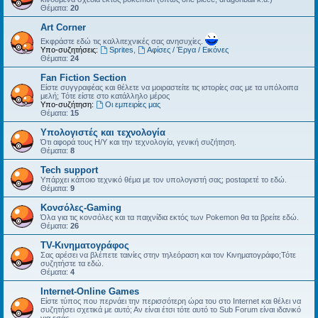
Θέματα:
20
Art Corner
Εκφράστε εδώ τις καλλιτεχνικές σας ανησυχίες.
Υπο-συζητήσεις:
Sprites
,
Αφίσες / Έργα / Εικόνες
Θέματα:
24
Fan Fiction Section
Είστε συγγραφέας και θέλετε να μοιραστείτε τις ιστορίες σας με τα υπόλοιπα
μελή; Τότε είστε στο κατάλληλο μέρος
Υπο-συζήτηση:
Οι εμπειρίες μας
Θέματα:
15
Υπολογιστές και τεχνολογία
Ότι αφορά τους Η/Υ και την τεχνολογία, γενική συζήτηση.
Θέματα:
8
Tech support
Υπάρχει κάποιο τεχνικό θέμα με τον υπολογιστή σας; postαρετέ το εδώ.
Θέματα:
9
Kονσόλες-Gaming
Όλα για τις κονσόλες και τα παιχνίδια εκτός των Pokemon θα τα βρείτε εδώ.
Θέματα:
26
TV-Κινηματογράφος
Σας αρέσει να βλέπετε ταινίες στην τηλεόραση και τον Κινηματογράφο;Τότε
συζητήστε τα εδώ.
Θέματα:
4
Internet-Online Games
Είστε τύπος που περνάει την περισσότερη ώρα του στο Internet και θέλει να
συζητήσει σχετικά με αυτό; Αν είναι έτσι τότε αυτό το Sub Forum είναι ιδανικό