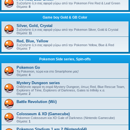
Συζητήστε ό,τι σας αφορά γύρω από την Pokemon Fire Red & Leaf Green
Θέματα:
8
Game boy Gold & GB Color
Silver, Gold, Crystal
Συζητήστε ό,τι σας αφορά γύρω από την Pokemon Silver, Gold & Crystal
Θέματα:
11
Red, Blue, Yellow
Συζητήστε ό,τι σας αφορά γύρω από την Pokemon Yellow, Blue & Red
Θέματα:
7
Pokemon Side series, Spin-offs
Pokemon Go
Τα Pokemon, τώρα και στο Smartphone μας!
Θέματα:
4
Mystery Dungeon series
Οτιδήποτε αφορά τη σειρά Mystery Dungeon, όπως Red, Blue Rescue Team,
Explorers of Time, Explorers of Darkness, Gates to Infinity κ.α.
Θέματα:
2
Battle Revolution (Wii)
Colosseum & XD (Gamecube)
Pokemon Colosseum και XD Gale of Darkness (Nintendo Gamecube)
Θέματα:
1
Pokemon Stadium 1 και 2 (Nintendo64)