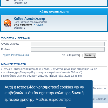
για εσάς.
Θέματα:
12
Κάδος Ανακύκλωσης
Κάδος Ανακύκλωσης
Εδώ βάζουμε ότι διαγράφεται.
Υπο-συζήτηση:
Αρχείο
Θέματα:
7
ΣΎΝΔΕΣΗ
•
ΕΓΓΡΑΦΉ
Όνομα μέλους:
Κωδικός:
Ξέχασα τον κωδικό μου
Να με θυμάσαι
ΜΈΛΗ ΣΕ ΣΎΝΔΕΣΗ
Συνολικά υπάρχουν
89
μέλη σε σύνδεση: 2 εγγεγραμμένα, 0 με απόκρυψη και 87
επισκέπτες (με βάση τα μέλη που ήταν ενεργά τα τελευταία 50 λεπτά)
Περισσότερα μέλη σε σύνδεση
2861
την Πέμ 23 Ιούλ, 2026 12:45 pm
ΣΤΑΤΙΣΤΙΚΆ
Αυτή η ιστοσελίδα χρησιμοποιεί cookies για να
Συνολικές δημοσιεύσεις
17450
• Σύνολο θεμάτων
656
• Σύνολο μελών
1277
• Το νεότερο
μέλος μας
BlueHorizon
επιβεβαιώσει ότι θα έχετε την καλύτερη δυνατή
Ευρετήριο Δ. Συζήτησης
Όλοι οι χρόνοι είναι
UTC+03:00
εμπειρία χρήσης.
Μάθετε περισσότερα
Δημιουργήθηκε από
phpBB
® Forum Software © phpBB Limited