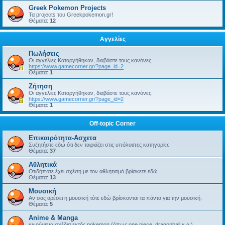
Greek Pokemon Projects
Τα projects του Greekpokemon.gr!
Θέματα:
12
Αγγελίες
Πωλήσεις
Οι αγγελίες Καταργήθηκαν, διαβάστε τους κανόνες.
https://www.gamecorner.gr/?page_id=2
Θέματα:
1
Ζήτηση
Οι αγγελίες Καταργήθηκαν, διαβάστε τους κανόνες.
https://www.gamecorner.gr/?page_id=2
Θέματα:
1
Off-topic Corner
Επικαιρότητα-Ασχετα
Συζητήστε εδώ ότι δεν ταιριάζει στις υπόλοιπες κατηγορίες.
Θέματα:
37
Αθλητικά
Οτιδήποτε έχει σχέση με τον αθλητισμό βρίσκετε εδώ.
Θέματα:
13
Μουσική
Αν σας αρέσει η μουσική τότε εδώ βρίσκονται τα πάντα για την μουσική.
Θέματα:
5
Anime & Manga
κινούμενα σχέδια εκτός pokemon (όπως one piece, dragonball κ.α.)