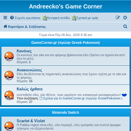
Andreecko's Game Corner
Συχνές ερωτήσεις
Κεντρική σελίδα
Σχετικά με εμάς
Α
Ευρετήριο Δ. Συζήτησης
ν
Τώρα είναι Πέμ 06 Αύγ, 2026 8:36 pm
α
GameCorner.gr (πρώην Greek Pokemon)
ζ
Κανόνες
ή
Οι κανόνες του site και του φόρουμ βρίσκονται εδώ.Πρέπει να τηρούνται από
όλα τα μέλη.
τ
Θέματα:
2
η
Ανακοινώσεις
Εδώ θα βλέπεται τις σημαντικές ανακοινώσεις που έχουν σχέση με το site και
σ
το φόρουμ.
Θέματα:
15
η
Kαλώς ήρθατε
συστηθείτε εδώ, εάν θέλετε, πριν αρχίσετε τον καταιγισμό postαρισμάτων!
Υπο-συζήτηση:
Σχόλια για το GameCorner.gr (πρώην GreekPokemon )
Θέματα:
27
Nintendo Switch
Scarlet & Violet
Η Paldea region είναι εδώ, νέα περιοχή, νέες εμπιρείες και πολλά όμορφα
πόκεμον να εξερευνήσετε.