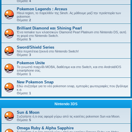
Θέματα:
4
Pokemon Legends : Arceus
Hisui region, το παρελθόν της Sinoh. Ας μάθουμε μαζί την προϊστορία των
pokemon
Θέματα:
2
Brilliant Diamond και Shining Pearl
Ένα remake των κλασσικών Diamond Pearl Platinum στο Nintendo DS, αυτή
τη φορά στο Nintendo Switch.
Θέματα:
5
Sword/Shield Series
Νέα περιπέτεια ξεκινά στο Nintendo Switch!
Θέματα:
3
Pokemon Unite
Το γνωστό παιχνίδι MOBA, διαθέσιμο και στο Switch, και στο Android/iOS
smartphone σας.
Θέματα:
1
New Pokemon Snap
Εδώ συζητάμε για το νέο pokemon snap, εμπειρίες φωτογραφίες που βγάλαμε
κ.α.
Θέματα:
1
Nintendo 3DS
Sun & Moon
Συζητήστε ό,τι σας αφορά γύρω από τις κασέτες pokemon Sun και Moon.
Θέματα:
5
Omega Ruby & Alpha Sapphire