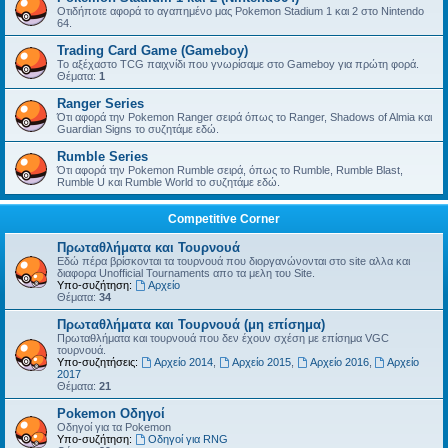
Οτιδήποτε αφορά το αγαπημένο μας Pokemon Stadium 1 και 2 στο Nintendo
64.
Trading Card Game (Gameboy)
Το αξέχαστο TCG παιχνίδι που γνωρίσαμε στο Gameboy για πρώτη φορά.
Θέματα:
1
Ranger Series
Ότι αφορά την Pokemon Ranger σειρά όπως το Ranger, Shadows of Almia και
Guardian Signs το συζητάμε εδώ.
Rumble Series
Ότι αφορά την Pokemon Rumble σειρά, όπως το Rumble, Rumble Blast,
Rumble U και Rumble World το συζητάμε εδώ.
Competitive Corner
Πρωταθλήματα και Τουρνουά
Εδώ πέρα βρίσκονται τα τουρνουά που διοργανώνονται στο site αλλα και
διαφορα Unofficial Tournaments απο τα μελη του Site.
Υπο-συζήτηση:
Αρχείο
Θέματα:
34
Πρωταθλήματα και Τουρνουά (μη επίσημα)
Πρωταθλήματα και τουρνουά που δεν έχουν σχέση με επίσημα VGC
τουρνουά.
Υπο-συζητήσεις:
Αρχείο 2014
,
Αρχείο 2015
,
Αρχείο 2016
,
Αρχείο
2017
Θέματα:
21
Pokemon Οδηγοί
Οδηγοί για τα Pokemon
Υπο-συζήτηση:
Οδηγοί για RNG