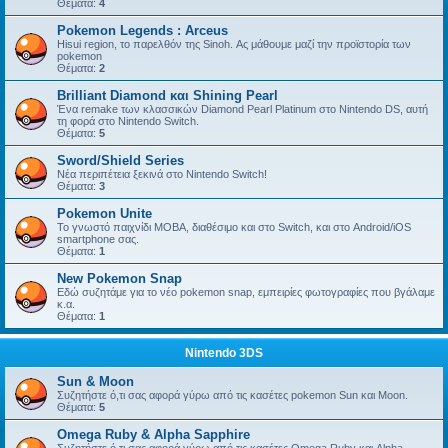
Θέματα:
4
Pokemon Legends : Arceus
Hisui region, το παρελθόν της Sinoh. Ας μάθουμε μαζί την προϊστορία των
pokemon
Θέματα:
2
Brilliant Diamond και Shining Pearl
Ένα remake των κλασσικών Diamond Pearl Platinum στο Nintendo DS, αυτή
τη φορά στο Nintendo Switch.
Θέματα:
5
Sword/Shield Series
Νέα περιπέτεια ξεκινά στο Nintendo Switch!
Θέματα:
3
Pokemon Unite
Το γνωστό παιχνίδι MOBA, διαθέσιμο και στο Switch, και στο Android/iOS
smartphone σας.
Θέματα:
1
New Pokemon Snap
Εδώ συζητάμε για το νέο pokemon snap, εμπειρίες φωτογραφίες που βγάλαμε
κ.α.
Θέματα:
1
Nintendo 3DS
Sun & Moon
Συζητήστε ό,τι σας αφορά γύρω από τις κασέτες pokemon Sun και Moon.
Θέματα:
5
Omega Ruby & Alpha Sapphire