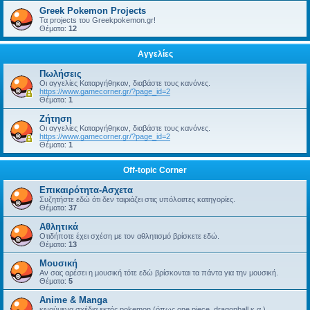
Greek Pokemon Projects
Τα projects του Greekpokemon.gr!
Θέματα:
12
Αγγελίες
Πωλήσεις
Οι αγγελίες Καταργήθηκαν, διαβάστε τους κανόνες.
https://www.gamecorner.gr/?page_id=2
Θέματα:
1
Ζήτηση
Οι αγγελίες Καταργήθηκαν, διαβάστε τους κανόνες.
https://www.gamecorner.gr/?page_id=2
Θέματα:
1
Off-topic Corner
Επικαιρότητα-Ασχετα
Συζητήστε εδώ ότι δεν ταιριάζει στις υπόλοιπες κατηγορίες.
Θέματα:
37
Αθλητικά
Οτιδήποτε έχει σχέση με τον αθλητισμό βρίσκετε εδώ.
Θέματα:
13
Μουσική
Αν σας αρέσει η μουσική τότε εδώ βρίσκονται τα πάντα για την μουσική.
Θέματα:
5
Anime & Manga
κινούμενα σχέδια εκτός pokemon (όπως one piece, dragonball κ.α.)