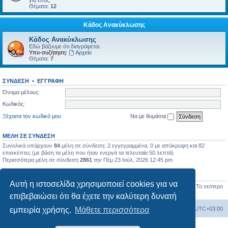
για εσάς.
Θέματα:
12
Κάδος Ανακύκλωσης
Κάδος Ανακύκλωσης
Εδώ βάζουμε ότι διαγράφεται.
Υπο-συζήτηση:
Αρχείο
Θέματα:
7
ΣΎΝΔΕΣΗ
•
ΕΓΓΡΑΦΉ
Όνομα μέλους:
Κωδικός:
Ξέχασα τον κωδικό μου
Να με θυμάσαι
ΜΈΛΗ ΣΕ ΣΎΝΔΕΣΗ
Συνολικά υπάρχουν
84
μέλη σε σύνδεση: 2 εγγεγραμμένα, 0 με απόκρυψη και 82
επισκέπτες (με βάση τα μέλη που ήταν ενεργά τα τελευταία 50 λεπτά)
Περισσότερα μέλη σε σύνδεση
2861
την Πέμ 23 Ιούλ, 2026 12:45 pm
ΣΤΑΤΙΣΤΙΚΆ
Αυτή η ιστοσελίδα χρησιμοποιεί cookies για να
Συνολικές δημοσιεύσεις
17451
• Σύνολο θεμάτων
657
• Σύνολο μελών
1277
• Το νεότερο
μέλος μας
BlueHorizon
επιβεβαιώσει ότι θα έχετε την καλύτερη δυνατή
Ευρετήριο Δ. Συζήτησης
Όλοι οι χρόνοι είναι
UTC+03:00
εμπειρία χρήσης.
Μάθετε περισσότερα
Δημιουργήθηκε από
phpBB
® Forum Software © phpBB Limited