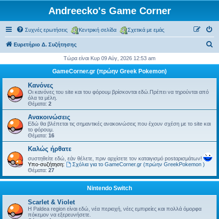
Andreecko's Game Corner
Συχνές ερωτήσεις
Κεντρική σελίδα
Σχετικά με εμάς
Α
Ευρετήριο Δ. Συζήτησης
ν
Τώρα είναι Κυρ 09 Αύγ, 2026 12:53 am
α
GameCorner.gr (πρώην Greek Pokemon)
ζ
Κανόνες
ή
Οι κανόνες του site και του φόρουμ βρίσκονται εδώ.Πρέπει να τηρούνται από
όλα τα μέλη.
τ
Θέματα:
2
η
Ανακοινώσεις
Εδώ θα βλέπεται τις σημαντικές ανακοινώσεις που έχουν σχέση με το site και
σ
το φόρουμ.
Θέματα:
16
η
Kαλώς ήρθατε
συστηθείτε εδώ, εάν θέλετε, πριν αρχίσετε τον καταιγισμό postαρισμάτων!
Υπο-συζήτηση:
Σχόλια για το GameCorner.gr (πρώην GreekPokemon )
Θέματα:
27
Nintendo Switch
Scarlet & Violet
Η Paldea region είναι εδώ, νέα περιοχή, νέες εμπιρείες και πολλά όμορφα
πόκεμον να εξερευνήσετε.