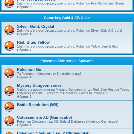
Συζητήστε ό,τι σας αφορά γύρω από την Pokemon Fire Red & Leaf Green
Θέματα:
8
Game boy Gold & GB Color
Silver, Gold, Crystal
Συζητήστε ό,τι σας αφορά γύρω από την Pokemon Silver, Gold & Crystal
Θέματα:
11
Red, Blue, Yellow
Συζητήστε ό,τι σας αφορά γύρω από την Pokemon Yellow, Blue & Red
Θέματα:
7
Pokemon Side series, Spin-offs
Pokemon Go
Τα Pokemon, τώρα και στο Smartphone μας!
Θέματα:
4
Mystery Dungeon series
Οτιδήποτε αφορά τη σειρά Mystery Dungeon, όπως Red, Blue Rescue Team,
Explorers of Time, Explorers of Darkness, Gates to Infinity κ.α.
Θέματα:
2
Battle Revolution (Wii)
Colosseum & XD (Gamecube)
Pokemon Colosseum και XD Gale of Darkness (Nintendo Gamecube)
Θέματα:
1
Pokemon Stadium 1 και 2 (Nintendo64)