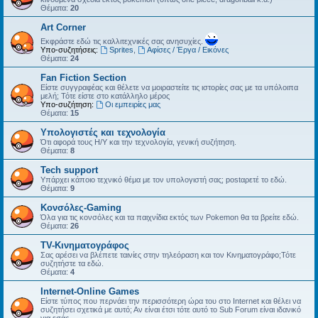
Θέματα:
20
Art Corner
Εκφράστε εδώ τις καλλιτεχνικές σας ανησυχίες.
Υπο-συζητήσεις:
Sprites
,
Αφίσες / Έργα / Εικόνες
Θέματα:
24
Fan Fiction Section
Είστε συγγραφέας και θέλετε να μοιραστείτε τις ιστορίες σας με τα υπόλοιπα
μελή; Τότε είστε στο κατάλληλο μέρος
Υπο-συζήτηση:
Οι εμπειρίες μας
Θέματα:
15
Υπολογιστές και τεχνολογία
Ότι αφορά τους Η/Υ και την τεχνολογία, γενική συζήτηση.
Θέματα:
8
Tech support
Υπάρχει κάποιο τεχνικό θέμα με τον υπολογιστή σας; postαρετέ το εδώ.
Θέματα:
9
Kονσόλες-Gaming
Όλα για τις κονσόλες και τα παιχνίδια εκτός των Pokemon θα τα βρείτε εδώ.
Θέματα:
26
TV-Κινηματογράφος
Σας αρέσει να βλέπετε ταινίες στην τηλεόραση και τον Κινηματογράφο;Τότε
συζητήστε τα εδώ.
Θέματα:
4
Internet-Online Games
Είστε τύπος που περνάει την περισσότερη ώρα του στο Internet και θέλει να
συζητήσει σχετικά με αυτό; Αν είναι έτσι τότε αυτό το Sub Forum είναι ιδανικό