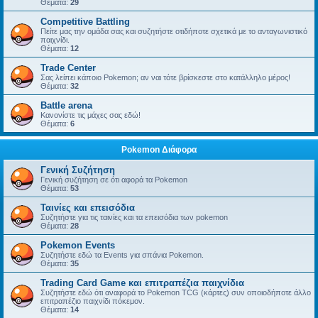
Θέματα:
29
Competitive Battling
Πείτε μας την ομάδα σας και συζητήστε οτιδήποτε σχετικά με το ανταγωνιστικό
παιχνίδι.
Θέματα:
12
Trade Center
Σας λείπει κάποιο Pokemon; αν ναι τότε βρίσκεστε στο κατάλληλο μέρος!
Θέματα:
32
Battle arena
Κανονίστε τις μάχες σας εδώ!
Θέματα:
6
Pokemon Διάφορα
Γενική Συζήτηση
Γενική συζήτηση σε ότι αφορά τα Pokemon
Θέματα:
53
Ταινίες και επεισόδια
Συζητήστε για τις ταινίες και τα επεισόδια των pokemon
Θέματα:
28
Pokemon Events
Συζητήστε εδώ τα Events για σπάνια Pokemon.
Θέματα:
35
Trading Card Game και επιτραπέζια παιχνίδια
Συζητήστε εδώ ότι αναφορά το Pokemon TCG (κάρτες) συν οποιοδήποτε άλλο
επιτραπέζιο παιχνίδι πόκεμον.
Θέματα:
14