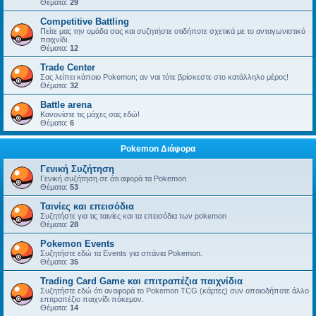
Θέματα:
29
Competitive Battling
Πείτε μας την ομάδα σας και συζητήστε οτιδήποτε σχετικά με το ανταγωνιστικό
παιχνίδι.
Θέματα:
12
Trade Center
Σας λείπει κάποιο Pokemon; αν ναι τότε βρίσκεστε στο κατάλληλο μέρος!
Θέματα:
32
Battle arena
Κανονίστε τις μάχες σας εδώ!
Θέματα:
6
Pokemon Διάφορα
Γενική Συζήτηση
Γενική συζήτηση σε ότι αφορά τα Pokemon
Θέματα:
53
Ταινίες και επεισόδια
Συζητήστε για τις ταινίες και τα επεισόδια των pokemon
Θέματα:
28
Pokemon Events
Συζητήστε εδώ τα Events για σπάνια Pokemon.
Θέματα:
35
Trading Card Game και επιτραπέζια παιχνίδια
Συζητήστε εδώ ότι αναφορά το Pokemon TCG (κάρτες) συν οποιοδήποτε άλλο
επιτραπέζιο παιχνίδι πόκεμον.
Θέματα:
14