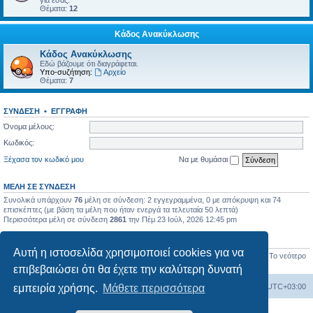
για εσάς.
Θέματα:
12
Κάδος Ανακύκλωσης
Κάδος Ανακύκλωσης
Εδώ βάζουμε ότι διαγράφεται.
Υπο-συζήτηση:
Αρχείο
Θέματα:
7
ΣΎΝΔΕΣΗ
•
ΕΓΓΡΑΦΉ
Όνομα μέλους:
Κωδικός:
Ξέχασα τον κωδικό μου
Να με θυμάσαι
ΜΈΛΗ ΣΕ ΣΎΝΔΕΣΗ
Συνολικά υπάρχουν
76
μέλη σε σύνδεση: 2 εγγεγραμμένα, 0 με απόκρυψη και 74
επισκέπτες (με βάση τα μέλη που ήταν ενεργά τα τελευταία 50 λεπτά)
Περισσότερα μέλη σε σύνδεση
2861
την Πέμ 23 Ιούλ, 2026 12:45 pm
ΣΤΑΤΙΣΤΙΚΆ
Αυτή η ιστοσελίδα χρησιμοποιεί cookies για να
Συνολικές δημοσιεύσεις
17450
• Σύνολο θεμάτων
656
• Σύνολο μελών
1277
• Το νεότερο
μέλος μας
BlueHorizon
επιβεβαιώσει ότι θα έχετε την καλύτερη δυνατή
Ευρετήριο Δ. Συζήτησης
Όλοι οι χρόνοι είναι
UTC+03:00
εμπειρία χρήσης.
Μάθετε περισσότερα
Δημιουργήθηκε από
phpBB
® Forum Software © phpBB Limited