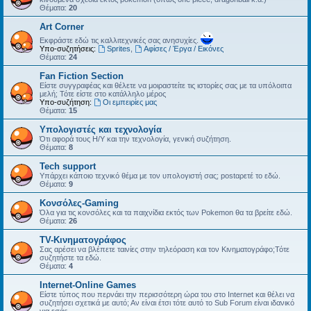
Θέματα:
20
Art Corner
Εκφράστε εδώ τις καλλιτεχνικές σας ανησυχίες.
Υπο-συζητήσεις:
Sprites
,
Αφίσες / Έργα / Εικόνες
Θέματα:
24
Fan Fiction Section
Είστε συγγραφέας και θέλετε να μοιραστείτε τις ιστορίες σας με τα υπόλοιπα
μελή; Τότε είστε στο κατάλληλο μέρος
Υπο-συζήτηση:
Οι εμπειρίες μας
Θέματα:
15
Υπολογιστές και τεχνολογία
Ότι αφορά τους Η/Υ και την τεχνολογία, γενική συζήτηση.
Θέματα:
8
Tech support
Υπάρχει κάποιο τεχνικό θέμα με τον υπολογιστή σας; postαρετέ το εδώ.
Θέματα:
9
Kονσόλες-Gaming
Όλα για τις κονσόλες και τα παιχνίδια εκτός των Pokemon θα τα βρείτε εδώ.
Θέματα:
26
TV-Κινηματογράφος
Σας αρέσει να βλέπετε ταινίες στην τηλεόραση και τον Κινηματογράφο;Τότε
συζητήστε τα εδώ.
Θέματα:
4
Internet-Online Games
Είστε τύπος που περνάει την περισσότερη ώρα του στο Internet και θέλει να
συζητήσει σχετικά με αυτό; Αν είναι έτσι τότε αυτό το Sub Forum είναι ιδανικό