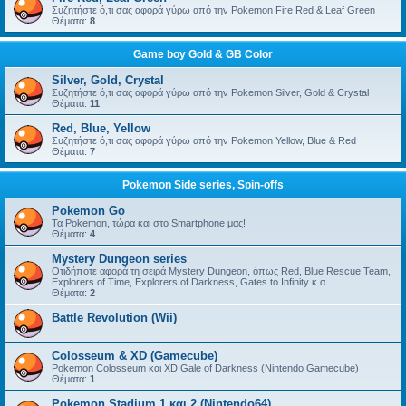
Συζητήστε ό,τι σας αφορά γύρω από την Pokemon Fire Red & Leaf Green
Θέματα:
8
Game boy Gold & GB Color
Silver, Gold, Crystal
Συζητήστε ό,τι σας αφορά γύρω από την Pokemon Silver, Gold & Crystal
Θέματα:
11
Red, Blue, Yellow
Συζητήστε ό,τι σας αφορά γύρω από την Pokemon Yellow, Blue & Red
Θέματα:
7
Pokemon Side series, Spin-offs
Pokemon Go
Τα Pokemon, τώρα και στο Smartphone μας!
Θέματα:
4
Mystery Dungeon series
Οτιδήποτε αφορά τη σειρά Mystery Dungeon, όπως Red, Blue Rescue Team,
Explorers of Time, Explorers of Darkness, Gates to Infinity κ.α.
Θέματα:
2
Battle Revolution (Wii)
Colosseum & XD (Gamecube)
Pokemon Colosseum και XD Gale of Darkness (Nintendo Gamecube)
Θέματα:
1
Pokemon Stadium 1 και 2 (Nintendo64)