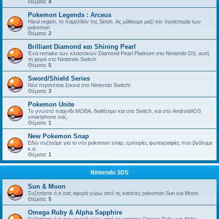
Θέματα:
4
Pokemon Legends : Arceus
Hisui region, το παρελθόν της Sinoh. Ας μάθουμε μαζί την προϊστορία των
pokemon
Θέματα:
2
Brilliant Diamond και Shining Pearl
Ένα remake των κλασσικών Diamond Pearl Platinum στο Nintendo DS, αυτή
τη φορά στο Nintendo Switch.
Θέματα:
5
Sword/Shield Series
Νέα περιπέτεια ξεκινά στο Nintendo Switch!
Θέματα:
3
Pokemon Unite
Το γνωστό παιχνίδι MOBA, διαθέσιμο και στο Switch, και στο Android/iOS
smartphone σας.
Θέματα:
1
New Pokemon Snap
Εδώ συζητάμε για το νέο pokemon snap, εμπειρίες φωτογραφίες που βγάλαμε
κ.α.
Θέματα:
1
Nintendo 3DS
Sun & Moon
Συζητήστε ό,τι σας αφορά γύρω από τις κασέτες pokemon Sun και Moon.
Θέματα:
5
Omega Ruby & Alpha Sapphire