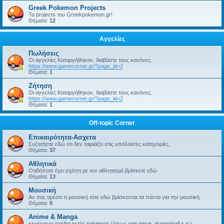
Greek Pokemon Projects
Τα projects του Greekpokemon.gr!
Θέματα:
12
Αγγελίες
Πωλήσεις
Οι αγγελίες Καταργήθηκαν, διαβάστε τους κανόνες.
https://www.gamecorner.gr/?page_id=2
Θέματα:
1
Ζήτηση
Οι αγγελίες Καταργήθηκαν, διαβάστε τους κανόνες.
https://www.gamecorner.gr/?page_id=2
Θέματα:
1
Off-topic Corner
Επικαιρότητα-Ασχετα
Συζητήστε εδώ ότι δεν ταιριάζει στις υπόλοιπες κατηγορίες.
Θέματα:
37
Αθλητικά
Οτιδήποτε έχει σχέση με τον αθλητισμό βρίσκετε εδώ.
Θέματα:
13
Μουσική
Αν σας αρέσει η μουσική τότε εδώ βρίσκονται τα πάντα για την μουσική.
Θέματα:
5
Anime & Manga
κινούμενα σχέδια εκτός pokemon (όπως one piece, dragonball κ.α.)