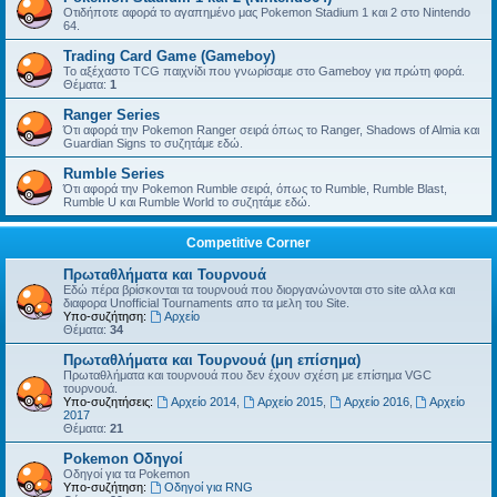
Οτιδήποτε αφορά το αγαπημένο μας Pokemon Stadium 1 και 2 στο Nintendo
64.
Trading Card Game (Gameboy)
Το αξέχαστο TCG παιχνίδι που γνωρίσαμε στο Gameboy για πρώτη φορά.
Θέματα:
1
Ranger Series
Ότι αφορά την Pokemon Ranger σειρά όπως το Ranger, Shadows of Almia και
Guardian Signs το συζητάμε εδώ.
Rumble Series
Ότι αφορά την Pokemon Rumble σειρά, όπως το Rumble, Rumble Blast,
Rumble U και Rumble World το συζητάμε εδώ.
Competitive Corner
Πρωταθλήματα και Τουρνουά
Εδώ πέρα βρίσκονται τα τουρνουά που διοργανώνονται στο site αλλα και
διαφορα Unofficial Tournaments απο τα μελη του Site.
Υπο-συζήτηση:
Αρχείο
Θέματα:
34
Πρωταθλήματα και Τουρνουά (μη επίσημα)
Πρωταθλήματα και τουρνουά που δεν έχουν σχέση με επίσημα VGC
τουρνουά.
Υπο-συζητήσεις:
Αρχείο 2014
,
Αρχείο 2015
,
Αρχείο 2016
,
Αρχείο
2017
Θέματα:
21
Pokemon Οδηγοί
Οδηγοί για τα Pokemon
Υπο-συζήτηση:
Οδηγοί για RNG