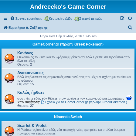
Andreecko's Game Corner
Συχνές ερωτήσεις
Κεντρική σελίδα
Σχετικά με εμάς
Α
Ευρετήριο Δ. Συζήτησης
ν
Τώρα είναι Πέμ 06 Αύγ, 2026 10:45 am
α
GameCorner.gr (πρώην Greek Pokemon)
ζ
Κανόνες
ή
Οι κανόνες του site και του φόρουμ βρίσκονται εδώ.Πρέπει να τηρούνται από
όλα τα μέλη.
τ
Θέματα:
2
η
Ανακοινώσεις
Εδώ θα βλέπεται τις σημαντικές ανακοινώσεις που έχουν σχέση με το site και
σ
το φόρουμ.
Θέματα:
15
η
Kαλώς ήρθατε
συστηθείτε εδώ, εάν θέλετε, πριν αρχίσετε τον καταιγισμό postαρισμάτων!
Υπο-συζήτηση:
Σχόλια για το GameCorner.gr (πρώην GreekPokemon )
Θέματα:
27
Nintendo Switch
Scarlet & Violet
Η Paldea region είναι εδώ, νέα περιοχή, νέες εμπιρείες και πολλά όμορφα
πόκεμον να εξερευνήσετε.