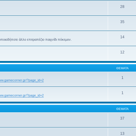
28
35
14
ποιοδήποτε άλλο επιτραπέζιο παιχνίδι πόκεμον.
12
ΘΈΜΑΤΑ
1
www.gamecorner.gr/?page_id=2
1
www.gamecorner.gr/?page_id=2
ΘΈΜΑΤΑ
37
13