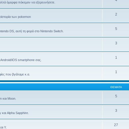
4
 πολλά όμορφα πόκεμον να εξερευνήσετε.
2
προϊστορία των pokemon
5
endo DS, αυτή τη φορά στο Nintendo Switch.
3
1
ο Android/iOS smartphone σας.
1
ίες που βγάλαμε κ.α.
ΘΈΜΑΤΑ
5
n και Moon.
3
 και Alpha Sapphire.
27
αι Y.