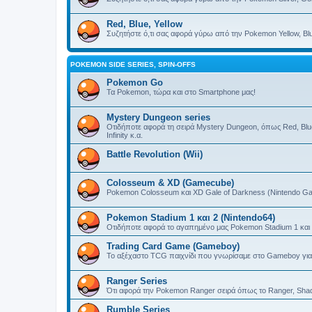
Red, Blue, Yellow
Συζητήστε ό,τι σας αφορά γύρω από την Pokemon Yellow, Bl
POKEMON SIDE SERIES, SPIN-OFFS
Pokemon Go
Τα Pokemon, τώρα και στο Smartphone μας!
Mystery Dungeon series
Οτιδήποτε αφορά τη σειρά Mystery Dungeon, όπως Red, Blue
Infinity κ.α.
Battle Revolution (Wii)
Colosseum & XD (Gamecube)
Pokemon Colosseum και XD Gale of Darkness (Nintendo G
Pokemon Stadium 1 και 2 (Nintendo64)
Οτιδήποτε αφορά το αγαπημένο μας Pokemon Stadium 1 και 
Trading Card Game (Gameboy)
Το αξέχαστο TCG παιχνίδι που γνωρίσαμε στο Gameboy γι
Ranger Series
Ότι αφορά την Pokemon Ranger σειρά όπως το Ranger, Shado
Rumble Series