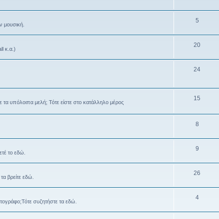
5
ν μουσική.
20
l κ.α.)
24
15
 με τα υπόλοιπα μελή; Τότε είστε στο κατάλληλο μέρος
8
9
ετέ το εδώ.
26
τα βρείτε εδώ.
4
ατογράφο;Τότε συζητήστε τα εδώ.