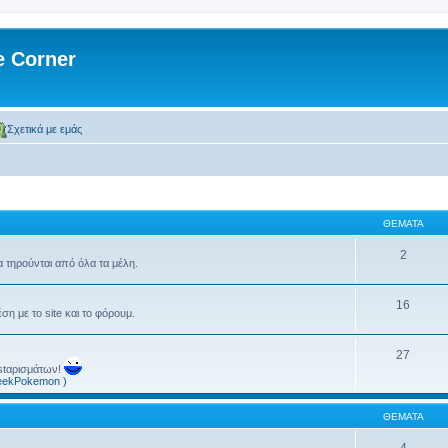
 Corner
Σχετικά με εμάς
ΘΈΜΑΤΑ
2
α τηρούνται από όλα τα μέλη.
16
η με το site και το φόρουμ.
27
ostαρισμάτων!
reekPokemon )
ΘΈΜΑΤΑ