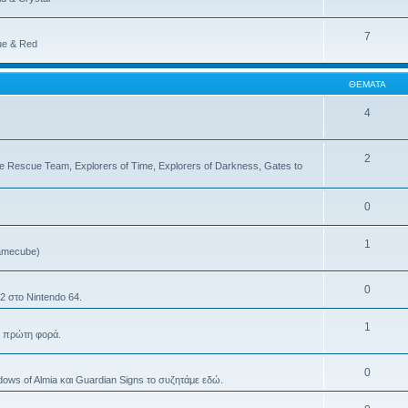
7
ue & Red
ΘΈΜΑΤΑ
4
2
 Rescue Team, Explorers of Time, Explorers of Darkness, Gates to
0
1
amecube)
0
2 στο Nintendo 64.
1
α πρώτη φορά.
0
ws of Almia και Guardian Signs το συζητάμε εδώ.