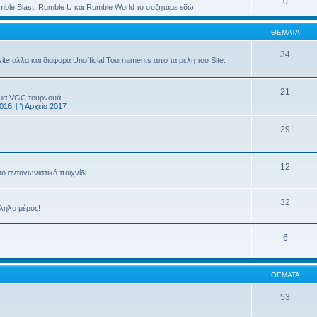
0
ble Blast, Rumble U και Rumble World το συζητάμε εδώ.
ΘΈΜΑΤΑ
34
e αλλα και διαφορα Unofficial Tournaments απο τα μελη του Site.
21
ημα VGC τουρνουά.
2016
,
Αρχείο 2017
29
12
το ανταγωνιστικό παιχνίδι.
32
λληλο μέρος!
6
ΘΈΜΑΤΑ
53