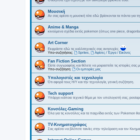
Οτιδήποτε έχει σχέση με τον αθλητισμό βρίσκετε εδώ.
Μουσική
Αν σας αρέσει η μουσική τότε εδώ βρίσκονται τα πάντα για τη
Anime & Manga
κινούμενα σχέδια εκτός pokemon (όπως one piece, dragonbal
Art Corner
Εκφράστε εδώ τις καλλιτεχνικές σας ανησυχίες.
Υπο-συζητήσεις:
Sprites
,
Αφίσες / Έργα / Εικόνες
Fan Fiction Section
Είστε συγγραφέας και θέλετε να μοιραστείτε τις ιστορίες σας
Υπο-συζήτηση:
Οι εμπειρίες μας
Υπολογιστές και τεχνολογία
Ότι αφορά τους Η/Υ και την τεχνολογία, γενική συζήτηση.
Tech support
Υπάρχει κάποιο τεχνικό θέμα με τον υπολογιστή σας; postαρ
Kονσόλες-Gaming
Όλα για τις κονσόλες και τα παιχνίδια εκτός των Pokemon θα 
TV-Κινηματογράφος
Σας αρέσει να βλέπετε ταινίες στην τηλεόραση και τον Κινημ