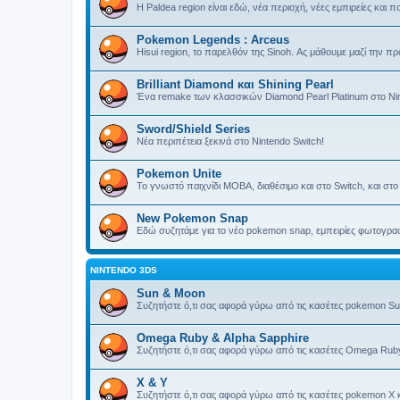
Η Paldea region είναι εδώ, νέα περιοχή, νέες εμπιρείες και
Pokemon Legends : Arceus
Hisui region, το παρελθόν της Sinoh. Ας μάθουμε μαζί την 
Brilliant Diamond και Shining Pearl
Ένα remake των κλασσικών Diamond Pearl Platinum στο Nint
Sword/Shield Series
Νέα περιπέτεια ξεκινά στο Nintendo Switch!
Pokemon Unite
Το γνωστό παιχνίδι MOBA, διαθέσιμο και στο Switch, και στ
New Pokemon Snap
Εδώ συζητάμε για το νέο pokemon snap, εμπειρίες φωτογραφ
NINTENDO 3DS
Sun & Moon
Συζητήστε ό,τι σας αφορά γύρω από τις κασέτες pokemon Su
Omega Ruby & Alpha Sapphire
Συζητήστε ό,τι σας αφορά γύρω από τις κασέτες Omega Ruby
X & Y
Συζητήστε ό,τι σας αφορά γύρω από τις κασέτες pokemon X κ