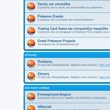
Ταινίες και επεισόδια
Συζητήστε για τις ταινίες και τα επεισόδια των pokemon
Pokemon Events
Συζητήστε εδώ τα Events για σπάνια Pokemon.
Trading Card Game και επιτραπέζια παιχνίδια
Συζητήστε εδώ ότι αναφορά το Pokemon TCG (κάρτες) συν ο
Greek Pokemon Projects
Τα projects του Greekpokemon.gr!
ΑΓΓΕΛΊΕΣ
Πωλήσεις
Οι αγγελίες Καταργήθηκαν, διαβάστε τους κανόνες.
https://
Ζήτηση
Οι αγγελίες Καταργήθηκαν, διαβάστε τους κανόνες.
https://
OFF-TOPIC CORNER
Επικαιρότητα-Ασχετα
Συζητήστε εδώ ότι δεν ταιριάζει στις υπόλοιπες κατηγορίες.
Αθλητικά