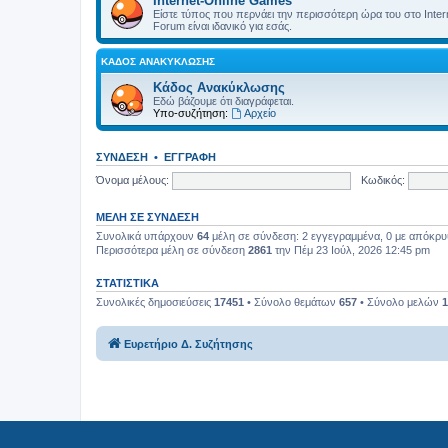
Internet-Online Games
Είστε τύπος που περνάει την περισσότερη ώρα του στο Internet
Forum είναι ιδανικό για εσάς.
ΚΆΔΟΣ ΑΝΑΚΎΚΛΩΣΗΣ
Κάδος Ανακύκλωσης
Εδώ βάζουμε ότι διαγράφεται.
Υπο-συζήτηση:
Αρχείο
ΣΎΝΔΕΣΗ
•
ΕΓΓΡΑΦΉ
Όνομα μέλους:
Κωδικός:
ΜΈΛΗ ΣΕ ΣΎΝΔΕΣΗ
Συνολικά υπάρχουν
64
μέλη σε σύνδεση: 2 εγγεγραμμένα, 0 με απόκρυψη
Περισσότερα μέλη σε σύνδεση
2861
την Πέμ 23 Ιούλ, 2026 12:45 pm
ΣΤΑΤΙΣΤΙΚΆ
Συνολικές δημοσιεύσεις
17451
• Σύνολο θεμάτων
657
• Σύνολο μελών
1
Ευρετήριο Δ. Συζήτησης