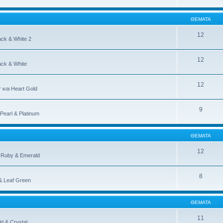
ΘΈΜΑΤΑ
12
ack & White 2
12
ack & White
12
 και Heart Gold
9
earl & Platinum
ΘΈΜΑΤΑ
12
 Ruby & Emerald
8
& Leaf Green
ΘΈΜΑΤΑ
11
d & Crystal