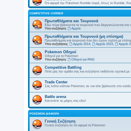
Ότι αφορά την Pokemon Rumble σειρά, όπως το Rumble, Rum
COMPETITIVE CORNER
Πρωταθλήματα και Τουρνουά
Εδώ πέρα βρίσκονται τα τουρνουά που διοργανώνονται στο sit
Υπο-συζήτηση:
Αρχείο
Πρωταθλήματα και Τουρνουά (μη επίσημα)
Πρωταθλήματα και τουρνουά που δεν έχουν σχέση με επίσ
Υπο-συζητήσεις:
Αρχείο 2014
,
Αρχείο 2015
,
Αρχείο 
Pokemon Οδηγοί
Οδηγοί για τα Pokemon
Υπο-συζήτηση:
Οδηγοί για RNG
Competitive Battling
Πείτε μας την ομάδα σας και συζητήστε οτιδήποτε σχετικά με 
Trade Center
Σας λείπει κάποιο Pokemon; αν ναι τότε βρίσκεστε στο κατά
Battle arena
Κανονίστε τις μάχες σας εδώ!
POKEMON ΔΙΆΦΟΡΑ
Γενική Συζήτηση
Γενική συζήτηση σε ότι αφορά τα Pokemon