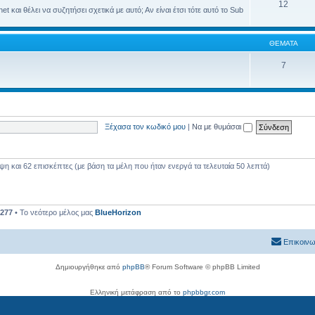
12
 και θέλει να συζητήσει σχετικά με αυτό; Αν είναι έτσι τότε αυτό το Sub
ΘΈΜΑΤΑ
7
Ξέχασα τον κωδικό μου
|
Να με θυμάσαι
 και 62 επισκέπτες (με βάση τα μέλη που ήταν ενεργά τα τελευταία 50 λεπτά)
277
• Το νεότερο μέλος μας
BlueHorizon
Επικοινω
Δημιουργήθηκε από
phpBB
® Forum Software © phpBB Limited
Ελληνική μετάφραση από το
phpbbgr.com
Απόρρητο
|
Όροι