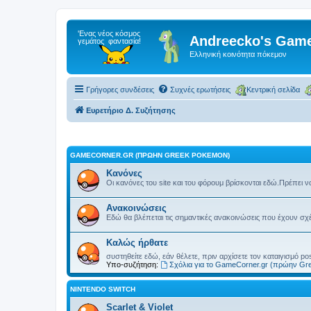
Andreecko's Game
Ελληνική κοινότητα πόκεμον
Γρήγορες συνδέσεις
Συχνές ερωτήσεις
Κεντρική σελίδα
Ευρετήριο Δ. Συζήτησης
GAMECORNER.GR (ΠΡΏΗΝ GREEK POKEMON)
Κανόνες
Οι κανόνες του site και του φόρουμ βρίσκονται εδώ.Πρέπει ν
Ανακοινώσεις
Εδώ θα βλέπεται τις σημαντικές ανακοινώσεις που έχουν σχέσ
Kαλώς ήρθατε
συστηθείτε εδώ, εάν θέλετε, πριν αρχίσετε τον καταιγισμό p
Υπο-συζήτηση:
Σχόλια για το GameCorner.gr (πρώην G
NINTENDO SWITCH
Scarlet & Violet