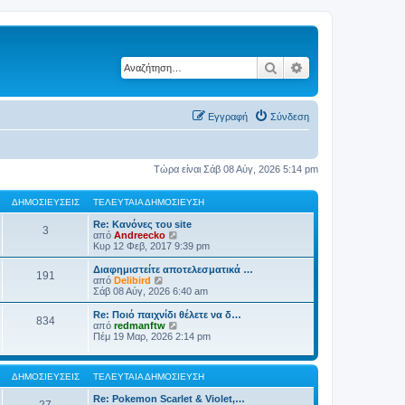
Αναζήτηση
Ειδική αναζήτηση
Εγγραφή
Σύνδεση
Τώρα είναι Σάβ 08 Αύγ, 2026 5:14 pm
ΔΗΜΟΣΙΕΎΣΕΙΣ
ΤΕΛΕΥΤΑΊΑ ΔΗΜΟΣΊΕΥΣΗ
Re: Κανόνες του site
3
Π
από
Andreecko
ρ
Κυρ 12 Φεβ, 2017 9:39 pm
ο
β
Διαφημιστείτε αποτελεσματικά …
191
ο
Π
από
Delibird
λ
ρ
Σάβ 08 Αύγ, 2026 6:40 am
ή
ο
τ
β
Re: Ποιό παιχνίδι θέλετε να δ…
834
η
ο
Π
από
redmanftw
ς
λ
ρ
Πέμ 19 Μαρ, 2026 2:14 pm
τ
ή
ο
ε
τ
β
λ
η
ο
ε
ΔΗΜΟΣΙΕΎΣΕΙΣ
ΤΕΛΕΥΤΑΊΑ ΔΗΜΟΣΊΕΥΣΗ
ς
λ
υ
τ
ή
τ
Re: Pokemon Scarlet & Violet,…
ε
τ