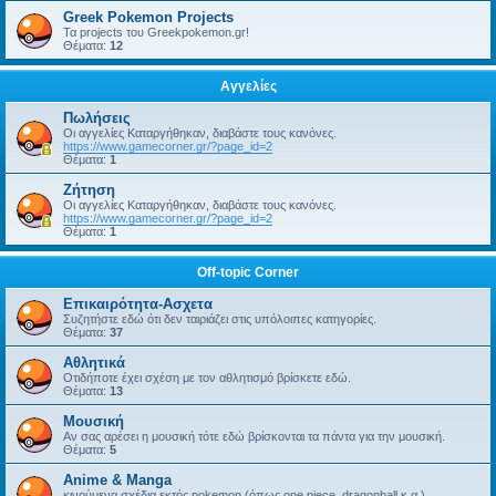
Greek Pokemon Projects
Τα projects του Greekpokemon.gr!
Θέματα:
12
Αγγελίες
Πωλήσεις
Οι αγγελίες Καταργήθηκαν, διαβάστε τους κανόνες.
https://www.gamecorner.gr/?page_id=2
Θέματα:
1
Ζήτηση
Οι αγγελίες Καταργήθηκαν, διαβάστε τους κανόνες.
https://www.gamecorner.gr/?page_id=2
Θέματα:
1
Off-topic Corner
Επικαιρότητα-Ασχετα
Συζητήστε εδώ ότι δεν ταιριάζει στις υπόλοιπες κατηγορίες.
Θέματα:
37
Αθλητικά
Οτιδήποτε έχει σχέση με τον αθλητισμό βρίσκετε εδώ.
Θέματα:
13
Μουσική
Αν σας αρέσει η μουσική τότε εδώ βρίσκονται τα πάντα για την μουσική.
Θέματα:
5
Anime & Manga
κινούμενα σχέδια εκτός pokemon (όπως one piece, dragonball κ.α.)