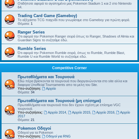
Οτιδήποτε αφορά το αγαπημένο μας Pokemon Stadium 1 και 2 στο Nintendo
64.
Trading Card Game (Gameboy)
Το αξέχαστο TCG παιχνίδι που γνωρίσαμε στο Gameboy για πρώτη φορά.
Θέματα:
1
Ranger Series
Ότι αφορά την Pokemon Ranger σειρά όπως το Ranger, Shadows of Almia και
Guardian Signs το συζητάμε εδώ.
Rumble Series
Ότι αφορά την Pokemon Rumble σειρά, όπως το Rumble, Rumble Blast,
Rumble U και Rumble World το συζητάμε εδώ.
Competitive Corner
Πρωταθλήματα και Τουρνουά
Εδώ πέρα βρίσκονται τα τουρνουά που διοργανώνονται στο site αλλα και
διαφορα Unofficial Tournaments απο τα μελη του Site.
Υπο-συζήτηση:
Αρχείο
Θέματα:
34
Πρωταθλήματα και Τουρνουά (μη επίσημα)
Πρωταθλήματα και τουρνουά που δεν έχουν σχέση με επίσημα VGC
τουρνουά.
Υπο-συζητήσεις:
Αρχείο 2014
,
Αρχείο 2015
,
Αρχείο 2016
,
Αρχείο
2017
Θέματα:
21
Pokemon Οδηγοί
Οδηγοί για τα Pokemon
Υπο-συζήτηση:
Οδηγοί για RNG