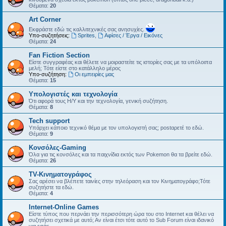
Θέματα:
20
Art Corner
Εκφράστε εδώ τις καλλιτεχνικές σας ανησυχίες.
Υπο-συζητήσεις:
Sprites
,
Αφίσες / Έργα / Εικόνες
Θέματα:
24
Fan Fiction Section
Είστε συγγραφέας και θέλετε να μοιραστείτε τις ιστορίες σας με τα υπόλοιπα
μελή; Τότε είστε στο κατάλληλο μέρος
Υπο-συζήτηση:
Οι εμπειρίες μας
Θέματα:
15
Υπολογιστές και τεχνολογία
Ότι αφορά τους Η/Υ και την τεχνολογία, γενική συζήτηση.
Θέματα:
8
Tech support
Υπάρχει κάποιο τεχνικό θέμα με τον υπολογιστή σας; postαρετέ το εδώ.
Θέματα:
9
Kονσόλες-Gaming
Όλα για τις κονσόλες και τα παιχνίδια εκτός των Pokemon θα τα βρείτε εδώ.
Θέματα:
26
TV-Κινηματογράφος
Σας αρέσει να βλέπετε ταινίες στην τηλεόραση και τον Κινηματογράφο;Τότε
συζητήστε τα εδώ.
Θέματα:
4
Internet-Online Games
Είστε τύπος που περνάει την περισσότερη ώρα του στο Internet και θέλει να
συζητήσει σχετικά με αυτό; Αν είναι έτσι τότε αυτό το Sub Forum είναι ιδανικό