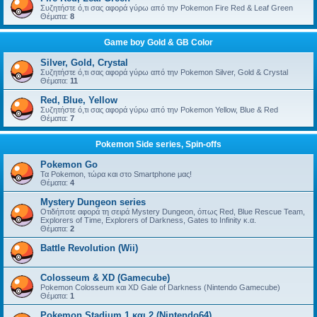
Συζητήστε ό,τι σας αφορά γύρω από την Pokemon Fire Red & Leaf Green
Θέματα:
8
Game boy Gold & GB Color
Silver, Gold, Crystal
Συζητήστε ό,τι σας αφορά γύρω από την Pokemon Silver, Gold & Crystal
Θέματα:
11
Red, Blue, Yellow
Συζητήστε ό,τι σας αφορά γύρω από την Pokemon Yellow, Blue & Red
Θέματα:
7
Pokemon Side series, Spin-offs
Pokemon Go
Τα Pokemon, τώρα και στο Smartphone μας!
Θέματα:
4
Mystery Dungeon series
Οτιδήποτε αφορά τη σειρά Mystery Dungeon, όπως Red, Blue Rescue Team,
Explorers of Time, Explorers of Darkness, Gates to Infinity κ.α.
Θέματα:
2
Battle Revolution (Wii)
Colosseum & XD (Gamecube)
Pokemon Colosseum και XD Gale of Darkness (Nintendo Gamecube)
Θέματα:
1
Pokemon Stadium 1 και 2 (Nintendo64)