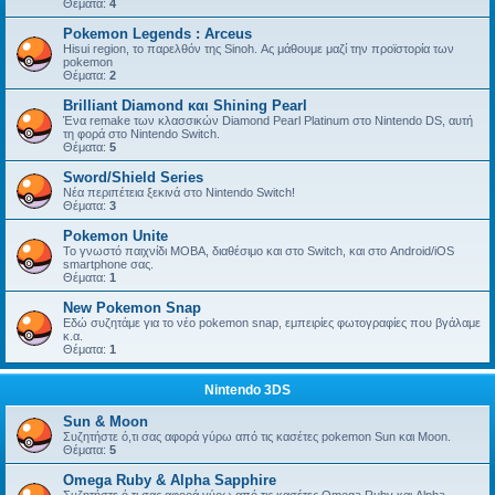
Θέματα:
4
Pokemon Legends : Arceus
Hisui region, το παρελθόν της Sinoh. Ας μάθουμε μαζί την προϊστορία των
pokemon
Θέματα:
2
Brilliant Diamond και Shining Pearl
Ένα remake των κλασσικών Diamond Pearl Platinum στο Nintendo DS, αυτή
τη φορά στο Nintendo Switch.
Θέματα:
5
Sword/Shield Series
Νέα περιπέτεια ξεκινά στο Nintendo Switch!
Θέματα:
3
Pokemon Unite
Το γνωστό παιχνίδι MOBA, διαθέσιμο και στο Switch, και στο Android/iOS
smartphone σας.
Θέματα:
1
New Pokemon Snap
Εδώ συζητάμε για το νέο pokemon snap, εμπειρίες φωτογραφίες που βγάλαμε
κ.α.
Θέματα:
1
Nintendo 3DS
Sun & Moon
Συζητήστε ό,τι σας αφορά γύρω από τις κασέτες pokemon Sun και Moon.
Θέματα:
5
Omega Ruby & Alpha Sapphire