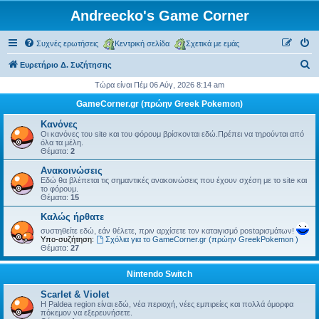
Andreecko's Game Corner
Συχνές ερωτήσεις
Κεντρική σελίδα
Σχετικά με εμάς
Α
Ευρετήριο Δ. Συζήτησης
ν
Τώρα είναι Πέμ 06 Αύγ, 2026 8:14 am
α
GameCorner.gr (πρώην Greek Pokemon)
ζ
Κανόνες
ή
Οι κανόνες του site και του φόρουμ βρίσκονται εδώ.Πρέπει να τηρούνται από
όλα τα μέλη.
τ
Θέματα:
2
η
Ανακοινώσεις
Εδώ θα βλέπεται τις σημαντικές ανακοινώσεις που έχουν σχέση με το site και
σ
το φόρουμ.
Θέματα:
15
η
Kαλώς ήρθατε
συστηθείτε εδώ, εάν θέλετε, πριν αρχίσετε τον καταιγισμό postαρισμάτων!
Υπο-συζήτηση:
Σχόλια για το GameCorner.gr (πρώην GreekPokemon )
Θέματα:
27
Nintendo Switch
Scarlet & Violet
Η Paldea region είναι εδώ, νέα περιοχή, νέες εμπιρείες και πολλά όμορφα
πόκεμον να εξερευνήσετε.