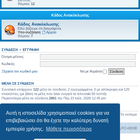
για εσάς.
Θέματα:
12
Κάδος Ανακύκλωσης
Κάδος Ανακύκλωσης
Εδώ βάζουμε ότι διαγράφεται.
Υπο-συζήτηση:
Αρχείο
Θέματα:
7
ΣΎΝΔΕΣΗ
•
ΕΓΓΡΑΦΉ
Όνομα μέλους:
Κωδικός:
Ξέχασα τον κωδικό μου
Να με θυμάσαι
ΜΈΛΗ ΣΕ ΣΎΝΔΕΣΗ
Συνολικά υπάρχουν
122
μέλη σε σύνδεση: 2 εγγεγραμμένα, 0 με απόκρυψη και 120
επισκέπτες (με βάση τα μέλη που ήταν ενεργά τα τελευταία 50 λεπτά)
Περισσότερα μέλη σε σύνδεση
2861
την Πέμ 23 Ιούλ, 2026 12:45 pm
ΣΤΑΤΙΣΤΙΚΆ
Αυτή η ιστοσελίδα χρησιμοποιεί cookies για να
Συνολικές δημοσιεύσεις
17450
• Σύνολο θεμάτων
656
• Σύνολο μελών
1277
• Το νεότερο
μέλος μας
BlueHorizon
επιβεβαιώσει ότι θα έχετε την καλύτερη δυνατή
Ευρετήριο Δ. Συζήτησης
Όλοι οι χρόνοι είναι
UTC+03:00
εμπειρία χρήσης.
Μάθετε περισσότερα
Δημιουργήθηκε από
phpBB
® Forum Software © phpBB Limited