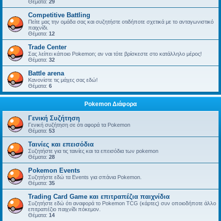
Θέματα:
29
Competitive Battling
Πείτε μας την ομάδα σας και συζητήστε οτιδήποτε σχετικά με το ανταγωνιστικό
παιχνίδι.
Θέματα:
12
Trade Center
Σας λείπει κάποιο Pokemon; αν ναι τότε βρίσκεστε στο κατάλληλο μέρος!
Θέματα:
32
Battle arena
Κανονίστε τις μάχες σας εδώ!
Θέματα:
6
Pokemon Διάφορα
Γενική Συζήτηση
Γενική συζήτηση σε ότι αφορά τα Pokemon
Θέματα:
53
Ταινίες και επεισόδια
Συζητήστε για τις ταινίες και τα επεισόδια των pokemon
Θέματα:
28
Pokemon Events
Συζητήστε εδώ τα Events για σπάνια Pokemon.
Θέματα:
35
Trading Card Game και επιτραπέζια παιχνίδια
Συζητήστε εδώ ότι αναφορά το Pokemon TCG (κάρτες) συν οποιοδήποτε άλλο
επιτραπέζιο παιχνίδι πόκεμον.
Θέματα:
14