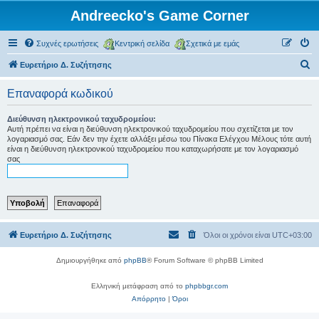
Andreecko's Game Corner
Συχνές ερωτήσεις
Κεντρική σελίδα
Σχετικά με εμάς
Α
Ευρετήριο Δ. Συζήτησης
ν
Επαναφορά κωδικού
α
ζ
Διεύθυνση ηλεκτρονικού ταχυδρομείου:
Αυτή πρέπει να είναι η διεύθυνση ηλεκτρονικού ταχυδρομείου που σχετίζεται με τον
ή
λογαριασμό σας. Εάν δεν την έχετε αλλάξει μέσω του Πίνακα Ελέγχου Μέλους τότε αυτή
είναι η διεύθυνση ηλεκτρονικού ταχυδρομείου που καταχωρήσατε με τον λογαριασμό
τ
σας
η
σ
η
Ευρετήριο Δ. Συζήτησης
Όλοι οι χρόνοι είναι
UTC+03:00
Δημιουργήθηκε από
phpBB
® Forum Software © phpBB Limited
Ελληνική μετάφραση από το
phpbbgr.com
Απόρρητο
|
Όροι