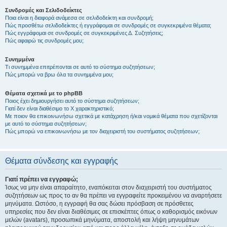
Συνδρομές και Σελιδοδείκτες
Ποια είναι η διαφορά ανάμεσα σε σελιδοδείκτη και συνδρομή;
Πώς προσθέτω σελιδοδείκτες ή εγγράφομαι σε συνδρομές σε συγκεκριμένα θέματα;
Πώς εγγράφομαι σε συνδρομές σε συγκεκριμένες Δ. Συζητήσεις;
Πώς αφαιρώ τις συνδρομές μου;
Συνημμένα
Τι συνημμένα επιτρέπονται σε αυτό το σύστημα συζητήσεων;
Πώς μπορώ να βρω όλα τα συνημμένα μου;
Θέματα σχετικά με το phpBB
Ποιος έχει δημιουργήσει αυτό το σύστημα συζητήσεων;
Γιατί δεν είναι διαθέσιμο το Χ χαρακτηριστικό;
Με ποιον θα επικοινωνήσω σχετικά με κατάχρηση ή/και νομικά θέματα που σχετίζονται
με αυτό το σύστημα συζητήσεων;
Πώς μπορώ να επικοινωνήσω με τον διαχειριστή του συστήματος συζητήσεων;
Θέματα σύνδεσης και εγγραφής
Γιατί πρέπει να εγγραφώ;
Ίσως να μην είναι απαραίτητο, εναπόκειται στον διαχειριστή του συστήματος
συζητήσεων ως προς το αν θα πρέπει να εγγραφείτε προκειμένου να αναρτήσετε
μηνύματα. Ωστόσο, η εγγραφή θα σας δώσει πρόσβαση σε πρόσθετες
υπηρεσίες που δεν είναι διαθέσιμες σε επισκέπτες όπως ο καθορισμός εικόνων
μελών (avatars), προσωπικά μηνύματα, αποστολή και λήψη μηνυμάτων