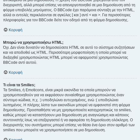
αντικείμενα σε μια δημοσίευση. Η χρήση του BBCode χορηγείται από τον
διαχειριστή, αλλά μπορεί επίσης να απενεργοποιηθεί σε μια δημοσίευση από τη
φόρμα υποβολής μηνύματος. Ο BBCode έχει παρόμοια σύνταξη με την HTML,
αλλά οι εντολές περικλείονται σε αγκύλες [ και ] αντί < και >. Για περισσότερες
πληροφορίες για τον BBCode δείτε τον οδηγό από τη φόρμα δημοσίευσης.
Κορυφή
Μπορώ να χρησιμοποιήσω HTML;
Όχι. Δεν είναι δυνατόν να δημοσιεύσετε HTML σε αυτό το σύστημα συζητήσεων
και να αποδοθεί ως HTML. Περισσότερη μορφοποίηση η οποία μπορεί να
διεξαχθεί χρησιμοποιώντας HTML μπορεί να εφαρμοστεί χρησιμοποιώντας
BBCode αντί αυτού.
Κορυφή
Τι είναι τα Smilies;
Τα Smilies, ή Emoticons, είναι μικρά εικονίδια τα οποία μπορούν να
χρησιμοποιηθούν για να εκφράσουν συναίσθημα χρησιμοποιώντας έναν
σύντομο κώδικα, π.χ. :) υποδηλώνει ευτυχισμένος, ενώ :( υποδηλώνει
λυπημένος. Η πλήρης λίστα των εικονιδίων μπορεί να εμφανιστεί στη φόρμα
δημοσίευσης. Προσπαθήστε να μη χρησιμοποιείτε καταχρηστικώς τα smilies,
καθώς μπορεί να καταστήσουν μια δημοσίευση μη αναγνώσιμη και κάποιος
συντονιστής ίσως να επεξεργαστεί ή να αφαιρέσει τη δημοσίευση ολόκληρη. Ο
διαχειριστής του συστήματος μπορεί επίσης να θέσει ένα όριο στον αριθμό των
smilies που μπορείτε να χρησιμοποιήσετε σε μια δημοσίευση.