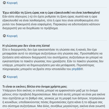
Κορυφή
Έχω αλλάξει τη ζώνη ώρας και η ώρα εξακολουθεί να είναι λανθασμένη!
Εάν είστε σίγουρος (-η) ότι έχετε ρυθμίσει τη ζώνη ώρας σωστά και η ώρα
εξακολουθεί να είναι λανθασμένη, τότε ή ώρα που είναι αποθηκευμένη στο
ρολόι του διακομιστή είναι εσφαλμένη. Παρακαλώ να ειδοποιήσετε κάποιον
διαχειριστή για να διορθώσει το πρόβλημα.
Κορυφή
Η γλώσσα μου δεν είναι στη λίστα!
Είτε ο διαχειριστής δεν έχει εγκαταστήσει τη γλώσσα σας ή κανείς δεν έχει
μεταφράσει αυτό το σύστημα συζητήσεων στη γλώσσα σας. Προσπαθήστε να
ζητήσετε από κάποιον διαχειριστή του συστήματος συζητήσεων αν μπορεί να
εγκαταστήσει το πακέτο γλώσσας που χρειάζεστε. Εάν το πακέτο γλώσσας δεν
υπάρχει, μπορείτε να δημιουργήσετε μια νέα μετάφραση. Περισσότερες
πληροφορίες μπορείτε να βρείτε στην ιστοσελίδα του
phpBB
®.
Κορυφή
Τι είναι οι εικόνες δίπλα στο όνομα χρήστη μου;
Υπάρχουν δύο εικόνες οι οποίες μπορεί να εμφανιστούν μαζί με το όνομα
μέλους στην προβολή δημοσιεύσεων. Μια από αυτές μπορεί να είναι μια εικόνα
που σχετίζεται με το βαθμό σας, γενικώς με τη μορφή των άστρων, τετραγώνων
ή κουκίδων, υποδεικνύοντας πόσες δημοσιεύσεις έχετε κάνει ή το αξίωμα σας
στο σύστημα συζητήσεων. Μια άλλη, συνήθως μεγαλύτερη, εικόνα είναι γνωστή