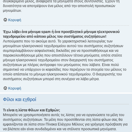
συγκεκριμένο μέλος, αναφέρετε τα μηνύματα στους συντονιστές. Έχουν τη
δυνατότητα να αποτρέψουν ένα μέλος από την αποστολή προσωπικών
μηνυμάτων.
Κορυφή
Έχω λάβει ένα μήνυμα spam ή ένα προσβλητικό μήνυμα ηλεκτρονικού
ταχυδρομείου από κάποιο μέλος του συστήματος συζητήσεων!
Λυπούμαστε που το ακούμε αυτό. Το χαρακτηριστικό λειτουργίας των
μηνυμάτων ηλεκτρονικού ταχυδρομείου αυτού του συστήματος συζητήσεων
συμπεριλαμβάνουν ασφαλιστικές δικλείδες για να προσπαθήσουμε και να
παρακολουθήσουμε μέλη που αποστέλλουν τέτοια μηνύματα, οπότε στείλτε
μήνυμα ηλεκτρονικού ταχυδρομείου στον διαχειριστή του συστήματος
συζητήσεων με πλήρες αντίγραφο του μηνύματος που λάβατε. Είναι πολύ
σημαντικό να υπάρχουν οι κεφαλίδες που περιέχουν τα στοιχεία του μέλους το
οποίο απέστειλε το μήνυμα ηλεκτρονικού ταχυδρομείου. Ο διαχειριστής του
συστήματος συζητήσεων μπορεί στη συνέχεια να λάβει μέτρα.
Κορυφή
Φίλοι και εχθροί
Τι είναι η λίστα Φίλων και Εχθρών;
Μπορείτε να χρησιμοποιήσετε αυτές τις λίστες για να οργανώσετε τα μέλη του
συστήματος συζητήσεων. Τα μέλη που προστίθενται στη λίστα φίλων σας θα
εμφανίζονται σε λίστα στον Πίνακα Ελέγχου Μέλους για γρήγορη πρόσβαση για
να βλέπετε εάν είναι συνδεδεμένοι και να στέλνετε προσωπικά μηνύματα.