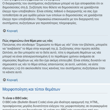
Ο διαχειριστής του συστήματος συζητήσεων μπορεί να έχει αποφασίσει ότι οι
δημοσιεύσεις στη Δ. Συζήτηση που θέλετε να δημοσιεύσετε να χρειάζονται
έλεγχο πριν υποβληθούν. Είναι επίσης πιθανό ο διαχειριστής να σας έχει
τοποθετήσει σε μια ομάδα μελών των οποίων οι δημοσιεύσεις να χρειάζονται
έλεγχο πριν υποβληθούν. Παρακαλώ επικοινωνείτε με τον διαχειριστή του
συστήματος συζητήσεων για περισσότερες πληροφορίες.
Κορυφή
Πώς σημειώνω ένα θέμα μου ως νέο;
Πατώντας στο σύνδεσμο “Σημειώστε το θέμα ως νέο” όταν τον βλέπετε, μπορείτε
να “ανεβάσετε” το θέμα στην κορυφή της Δ. Συζήτησης στην πρώτη σελίδα.
Ωστόσο, αν δεν μπορείτε να το δείτε αυτό, τότε η σημείωση θεμάτων ως νέα
μπορεί να είναι απενεργοποιημένη ή το περιθώριο χρόνου ανάμεσα σε
σημειώσεις θεμάτων ως νέα δεν έχει ακόμη επιτευχθεί. Είναι επίσης δυνατόν να
σημειώσετε ως νέο το θέμα απλώς απαντώντας σε αυτό, ωστόσο, να είστε
σίγουρος (-η) ότι ακολουθείτε τους κανόνες του συστήματος συζητήσεων όταν
το κάνετε αυτό.
Κορυφή
Μορφοποίηση και τύποι θεμάτων
Τι είναι ο BBCode;
Ο BBCode (Bulletin Board Code) είναι μία ιδιαίτερη εφαρμογή της HTML,
προσφέροντας μεγάλη δυνατότητα ελέγχου της μορφοποίησης σε συγκεκριμένα