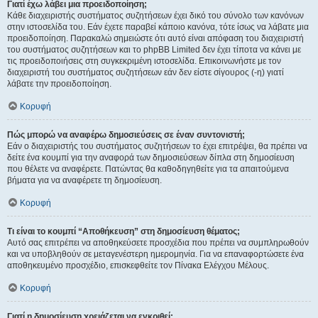
Γιατί έχω λάβει μια προειδοποίηση;
Κάθε διαχειριστής συστήματος συζητήσεων έχει δικό του σύνολο των κανόνων
στην ιστοσελίδα του. Εάν έχετε παραβεί κάποιο κανόνα, τότε ίσως να λάβατε μια
προειδοποίηση. Παρακαλώ σημειώστε ότι αυτό είναι απόφαση του διαχειριστή
του συστήματος συζητήσεων και το phpBB Limited δεν έχει τίποτα να κάνει με
τις προειδοποιήσεις στη συγκεκριμένη ιστοσελίδα. Επικοινωνήστε με τον
διαχειριστή του συστήματος συζητήσεων εάν δεν είστε σίγουρος (-η) γιατί
λάβατε την προειδοποίηση.
Κορυφή
Πώς μπορώ να αναφέρω δημοσιεύσεις σε έναν συντονιστή;
Εάν ο διαχειριστής του συστήματος συζητήσεων το έχει επιτρέψει, θα πρέπει να
δείτε ένα κουμπί για την αναφορά των δημοσιεύσεων δίπλα στη δημοσίευση
που θέλετε να αναφέρετε. Πατώντας θα καθοδηγηθείτε για τα απαιτούμενα
βήματα για να αναφέρετε τη δημοσίευση.
Κορυφή
Τι είναι το κουμπί “Αποθήκευση” στη δημοσίευση θέματος;
Αυτό σας επιτρέπει να αποθηκεύσετε προσχέδια που πρέπει να συμπληρωθούν
και να υποβληθούν σε μεταγενέστερη ημερομηνία. Για να επαναφορτώσετε ένα
αποθηκευμένο προσχέδιο, επισκεφθείτε τον Πίνακα Ελέγχου Μέλους.
Κορυφή
Γιατί η δημοσίευση χρειάζεται να εγκριθεί;