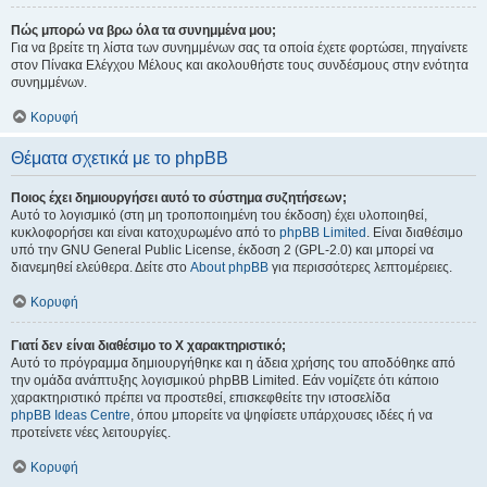
Πώς μπορώ να βρω όλα τα συνημμένα μου;
Για να βρείτε τη λίστα των συνημμένων σας τα οποία έχετε φορτώσει, πηγαίνετε
στον Πίνακα Ελέγχου Μέλους και ακολουθήστε τους συνδέσμους στην ενότητα
συνημμένων.
Κορυφή
Θέματα σχετικά με το phpBB
Ποιος έχει δημιουργήσει αυτό το σύστημα συζητήσεων;
Αυτό το λογισμικό (στη μη τροποποιημένη του έκδοση) έχει υλοποιηθεί,
κυκλοφορήσει και είναι κατοχυρωμένο από το
phpBB Limited
. Είναι διαθέσιμο
υπό την GNU General Public License, έκδοση 2 (GPL-2.0) και μπορεί να
διανεμηθεί ελεύθερα. Δείτε στο
About phpBB
για περισσότερες λεπτομέρειες.
Κορυφή
Γιατί δεν είναι διαθέσιμο το Χ χαρακτηριστικό;
Αυτό το πρόγραμμα δημιουργήθηκε και η άδεια χρήσης του αποδόθηκε από
την ομάδα ανάπτυξης λογισμικού phpBB Limited. Εάν νομίζετε ότι κάποιο
χαρακτηριστικό πρέπει να προστεθεί, επισκεφθείτε την ιστοσελίδα
phpBB Ideas Centre
, όπου μπορείτε να ψηφίσετε υπάρχουσες ιδέες ή να
προτείνετε νέες λειτουργίες.
Κορυφή