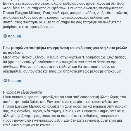
Εάν είστε εγγεγραμμένο μέλος, όλες οι ρυθμίσεις σας αποθηκεύονται στη βάση
δεδομένων του συστήματος συζητήσεων. Για να τις αλλάξετε, επισκεφθείτε τον
Πίνακα Ελέγχου Μέλους. Ένας σύνδεσμος μπορεί συνήθως να βρεθεί πατώντας
στο όνομα μέλους σας στην κορυφή των περισσότερων σελίδων του
συστήματος συζητήσεων. Αυτό το σύστημα θα σας επιτρέψει να αλλάξετε τις
ρυθμίσεις και τις προτιμήσεις σας.
Κορυφή
Πώς μπορώ να αποτρέψω την εμφάνιση του ονόματος μου στη λίστα μελών
σε σύνδεση;
Μέσα στον Πίνακα Ελέγχου Μέλους, στην καρτέλα “Προτιμήσεις Δ. Συζήτησης”,
θα βρείτε την επιλογή
Απόκρυψη των στοιχείων μου κατά τη διάρκεια της
σύνδεσης
. Ενεργοποιήστε αυτή την επιλογή και θα είστε ορατοί μόνο σε
διαχειριστές, συντονιστές και εσάς. Θα υπολογίζεστε ως μέλος με απόκρυψη.
Κορυφή
Η ώρα δεν είναι σωστή!
Είναι πιθανό η ώρα που εμφανίζεται να είναι από διαφορετική ζώνης ώρας από
αυτή στην οποία βρίσκεστε. Εάν αυτή είναι η περίπτωση, επισκεφθείτε τον
Πίνακα Ελέγχου Μέλους και αλλάξτε τη ζώνη ώρας για να ταιριάζει στην περιοχή
σας, π.χ. Λονδίνο, Παρίσι, Νέα Υόρκη, Σίδνεϋ, κλπ. Παρακαλώ σημειώστε ότι η
αλλαγή της ζώνης ώρας, όπως και οι περισσότερες ρυθμίσεις, μπορούν να
γίνουν μόνον από εγγεγραμμένα μέλη. Εάν δεν έχετε εγγραφεί, αυτή είναι μια
καλή ευκαιρία για να το κάνετε.