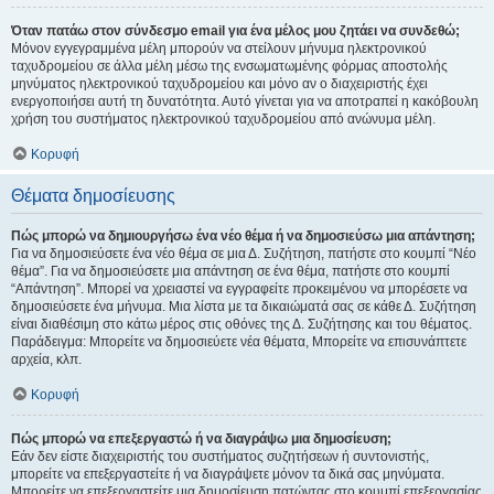
Όταν πατάω στον σύνδεσμο email για ένα μέλος μου ζητάει να συνδεθώ;
Μόνον εγγεγραμμένα μέλη μπορούν να στείλουν μήνυμα ηλεκτρονικού
ταχυδρομείου σε άλλα μέλη μέσω της ενσωματωμένης φόρμας αποστολής
μηνύματος ηλεκτρονικού ταχυδρομείου και μόνο αν ο διαχειριστής έχει
ενεργοποιήσει αυτή τη δυνατότητα. Αυτό γίνεται για να αποτραπεί η κακόβουλη
χρήση του συστήματος ηλεκτρονικού ταχυδρομείου από ανώνυμα μέλη.
Κορυφή
Θέματα δημοσίευσης
Πώς μπορώ να δημιουργήσω ένα νέο θέμα ή να δημοσιεύσω μια απάντηση;
Για να δημοσιεύσετε ένα νέο θέμα σε μια Δ. Συζήτηση, πατήστε στο κουμπί “Νέο
θέμα”. Για να δημοσιεύσετε μια απάντηση σε ένα θέμα, πατήστε στο κουμπί
“Απάντηση”. Μπορεί να χρειαστεί να εγγραφείτε προκειμένου να μπορέσετε να
δημοσιεύσετε ένα μήνυμα. Μια λίστα με τα δικαιώματά σας σε κάθε Δ. Συζήτηση
είναι διαθέσιμη στο κάτω μέρος στις οθόνες της Δ. Συζήτησης και του θέματος.
Παράδειγμα: Μπορείτε να δημοσιεύετε νέα θέματα, Μπορείτε να επισυνάπτετε
αρχεία, κλπ.
Κορυφή
Πώς μπορώ να επεξεργαστώ ή να διαγράψω μια δημοσίευση;
Εάν δεν είστε διαχειριστής του συστήματος συζητήσεων ή συντονιστής,
μπορείτε να επεξεργαστείτε ή να διαγράψετε μόνον τα δικά σας μηνύματα.
Μπορείτε να επεξεργαστείτε μια δημοσίευση πατώντας στο κουμπί επεξεργασίας