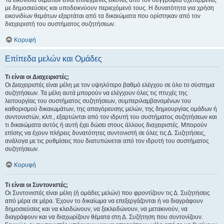
Τα εικονίδια θεμάτων είναι επιλεγμένες εικόνες από τον συγγραφέα σχετιζόμενες
με δημοσιεύσεις και υποδεικνύουν περιεχόμενό τους. Η δυνατότητα για χρήση
εικονιδίων θεμάτων εξαρτάται από τα δικαιώματα που ορίστηκαν από τον
διαχειριστή του συστήματος συζητήσεων.
Κορυφή
Επίπεδα μελών και Ομάδες
Τι είναι οι Διαχειριστές;
Οι Διαχειριστές είναι μέλη με τον υψηλότερο βαθμό ελέγχου σε όλο το σύστημα
συζητήσεων. Τα μέλη αυτά μπορούν να ελέγχουν όλες τις πτυχές της
λειτουργίας του συστήματος συζητήσεων, συμπεριλαμβανομένων του
καθορισμού δικαιωμάτων, της απαγόρευσης μελών, της δημιουργίας ομάδων ή
συντονιστών, κλπ., εξαρτώνται από τον ιδρυτή του συστήματος συζητήσεων και
τι δικαιώματα αυτός ή αυτή έχει δώσει στους άλλους διαχειριστές. Μπορούν
επίσης να έχουν πλήρεις δυνατότητες συντονιστή σε όλες τις Δ. Συζητήσεις,
ανάλογα με τις ρυθμίσεις που διατυπώνεται από τον ιδρυτή του συστήματος
συζητήσεων.
Κορυφή
Τι είναι οι Συντονιστές;
Οι Συντονιστές είναι μέλη (ή ομάδες μελών) που φροντίζουν τις Δ. Συζητήσεις
από μέρα σε μέρα. Έχουν το δικαίωμα να επεξεργάζονται ή να διαγράφουν
δημοσιεύσεις και να κλειδώνουν, να ξεκλειδώνουν, να μετακινούν, να
διαγράφουν και να διαχωρίζουν θέματα στη Δ. Συζήτηση που συντονίζουν.