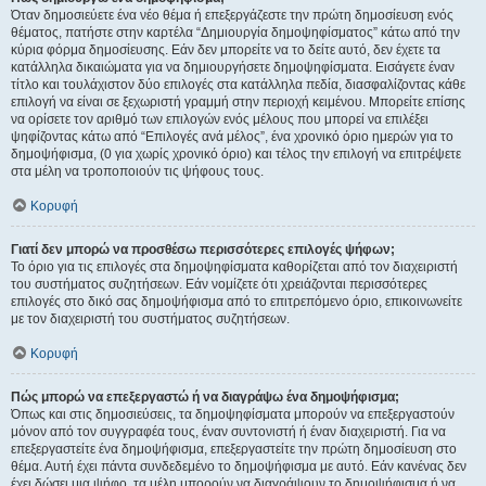
Όταν δημοσιεύετε ένα νέο θέμα ή επεξεργάζεστε την πρώτη δημοσίευση ενός
θέματος, πατήστε στην καρτέλα “Δημιουργία δημοψηφίσματος” κάτω από την
κύρια φόρμα δημοσίευσης. Εάν δεν μπορείτε να το δείτε αυτό, δεν έχετε τα
κατάλληλα δικαιώματα για να δημιουργήσετε δημοψηφίσματα. Εισάγετε έναν
τίτλο και τουλάχιστον δύο επιλογές στα κατάλληλα πεδία, διασφαλίζοντας κάθε
επιλογή να είναι σε ξεχωριστή γραμμή στην περιοχή κειμένου. Μπορείτε επίσης
να ορίσετε τον αριθμό των επιλογών ενός μέλους που μπορεί να επιλέξει
ψηφίζοντας κάτω από “Επιλογές ανά μέλος”, ένα χρονικό όριο ημερών για το
δημοψήφισμα, (0 για χωρίς χρονικό όριο) και τέλος την επιλογή να επιτρέψετε
στα μέλη να τροποποιούν τις ψήφους τους.
Κορυφή
Γιατί δεν μπορώ να προσθέσω περισσότερες επιλογές ψήφων;
Το όριο για τις επιλογές στα δημοψηφίσματα καθορίζεται από τον διαχειριστή
του συστήματος συζητήσεων. Εάν νομίζετε ότι χρειάζονται περισσότερες
επιλογές στο δικό σας δημοψήφισμα από το επιτρεπόμενο όριο, επικοινωνείτε
με τον διαχειριστή του συστήματος συζητήσεων.
Κορυφή
Πώς μπορώ να επεξεργαστώ ή να διαγράψω ένα δημοψήφισμα;
Όπως και στις δημοσιεύσεις, τα δημοψηφίσματα μπορούν να επεξεργαστούν
μόνον από τον συγγραφέα τους, έναν συντονιστή ή έναν διαχειριστή. Για να
επεξεργαστείτε ένα δημοψήφισμα, επεξεργαστείτε την πρώτη δημοσίευση στο
θέμα. Αυτή έχει πάντα συνδεδεμένο το δημοψήφισμα με αυτό. Εάν κανένας δεν
έχει δώσει μια ψήφο, τα μέλη μπορούν να διαγράψουν το δημοψήφισμα ή να