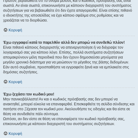
Πρώτον, βεβαιωθείτε ότι το όνομα μέλους και ο κωδικός πρόσβασής σας είναι
σωστά. Αν είναι σωστά, επικοινωνήστε με κάποιον διαχειριστή του συστήματος
συζητήσεων για να βεβαιωθείτε ότι δεν έχετε απαγορευθεί. Είναι επίσης πιθανό
ο ιδιοκτήτης της ιστοσελίδας να έχει κάποιο σφάλμα στις ρυθμίσεις και να
χρειάζεται να το διορθώσει.
Κορυφή
Έχω εγγραφεί κατά το παρελθόν αλλά δεν μπορώ να συνδεθώ πλέον!
Είναι πιθανό κάποιος διαχειριστής να απενεργοποίησε ή να διέγραψε τον
λογαριασμό σας για κάποιο λόγο. Επίσης, πολλά συστήματα συζητήσεων
απομακρύνουν μέλη περιοδικά που δεν έχουν δημοσιεύσει μηνύματα για
μεγάλο χρονικό διάστημα για να μειώσουν το μέγεθος της βάσης δεδομένων.
Εάν αυτό συμβαίνει, προσπαθήστε να εγγραφείτε ξανά και να εμπλακείτε στις
δημόσιες συζητήσεις.
Κορυφή
Έχω ξεχάσει τον κωδικό μου!
Μην πανικοβάλλεστε! Αν και ο κωδικός πρόσβασής σας δεν μπορεί να
ανακτηθεί, μπορεί εύκολα να επαναφερθεί. Επισκεφθείτε τη σελίδα σύνδεσης και
πατήστε στο
Ξέχασα τον κωδικό μου
. Ακολουθήστε τις οδηγίες και θα είστε σε
θέση να συνδεθείτε πάλι σύντομα.
Ωστόσο, αν δεν είστε σε θέση να επαναφέρετε τον κωδικό πρόσβασής σας,
επικοινωνήστε με κάποιον διαχειριστή του συστήματος συζητήσεων.
Κορυφή