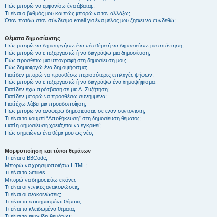
Πώς μπορώ να εμφανίσω ένα άβαταρ;
Τι είναι ο βαθμός μου και πώς μπορώ να τον αλλάξω;
Όταν πατάω στον σύνδεσμο email για ένα μέλος μου ζητάει να συνδεθώ;
Θέματα δημοσίευσης
Πώς μπορώ να δημιουργήσω ένα νέο θέμα ή να δημοσιεύσω μια απάντηση;
Πώς μπορώ να επεξεργαστώ ή να διαγράψω μια δημοσίευση;
Πώς προσθέτω μια υπογραφή στη δημοσίευση μου;
Πώς δημιουργώ ένα δημοψήφισμα;
Γιατί δεν μπορώ να προσθέσω περισσότερες επιλογές ψήφων;
Πώς μπορώ να επεξεργαστώ ή να διαγράψω ένα δημοψήφισμα;
Γιατί δεν έχω πρόσβαση σε μια Δ. Συζήτηση;
Γιατί δεν μπορώ να προσθέσω συνημμένα;
Γιατί έχω λάβει μια προειδοποίηση;
Πώς μπορώ να αναφέρω δημοσιεύσεις σε έναν συντονιστή;
Τι είναι το κουμπί “Αποθήκευση” στη δημοσίευση θέματος;
Γιατί η δημοσίευση χρειάζεται να εγκριθεί;
Πώς σημειώνω ένα θέμα μου ως νέο;
Μορφοποίηση και τύποι θεμάτων
Τι είναι ο BBCode;
Μπορώ να χρησιμοποιήσω HTML;
Τι είναι τα Smilies;
Μπορώ να δημοσιεύω εικόνες;
Τι είναι οι γενικές ανακοινώσεις;
Τι είναι οι ανακοινώσεις;
Τι είναι τα επισημασμένα θέματα;
Τι είναι τα κλειδωμένα θέματα;
Τι είναι τα εικονίδια θεμάτων;