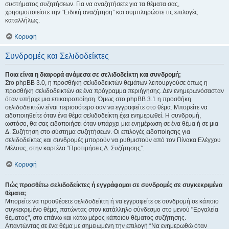
συστήματος συζητήσεων. Για να αναζητήσετε για τα θέματα σας,
χρησιμοποιείστε την “Ειδική αναζήτηση” και συμπληρώστε τις επιλογές
καταλλήλως.
Κορυφή
Συνδρομές και Σελιδοδείκτες
Ποια είναι η διαφορά ανάμεσα σε σελιδοδείκτη και συνδρομή;
Στο phpBB 3.0, η προσθήκη σελιδοδεικτών θεμάτων λειτουργούσε όπως η
προσθήκη σελιδοδεικτών σε ένα πρόγραμμα περιήγησης. Δεν ενημερωνόσασταν
όταν υπήρχε μια επικαιροποίηση. Όμως στο phpBB 3.1 η προσθήκη
σελιδοδεικτών είναι περισσότερο σαν να εγγραφείτε στο θέμα. Μπορείτε να
ειδοποιηθείτε όταν ένα θέμα σελιδοδείκτη έχει ενημερωθεί. Η συνδρομή,
ωστόσο, θα σας ειδοποιήσει όταν υπάρχει μια ενημέρωση σε ένα θέμα ή σε μια
Δ. Συζήτηση στο σύστημα συζητήσεων. Οι επιλογές ειδοποίησης για
σελιδοδείκτες και συνδρομές μπορούν να ρυθμιστούν από τον Πίνακα Ελέγχου
Μέλους, στην καρτέλα “Προτιμήσεις Δ. Συζήτησης”.
Κορυφή
Πώς προσθέτω σελιδοδείκτες ή εγγράφομαι σε συνδρομές σε συγκεκριμένα
θέματα;
Μπορείτε να προσθέσετε σελιδοδείκτη ή να εγγραφείτε σε συνδρομή σε κάποιο
συγκεκριμένο θέμα, πατώντας στον κατάλληλο σύνδεσμο στο μενού "Εργαλεία
θέματος", στο επάνω και κάτω μέρος κάποιου θέματος συζήτησης.
Απαντώντας σε ένα θέμα με σημειωμένη την επιλογή “Να ενημερωθώ όταν