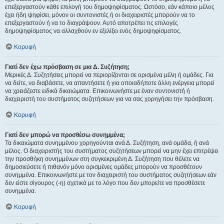
επεξεργαστούν κάθε επιλογή του δημοψηφίσματος. Ωστόσο, εάν κάποιο μέλος
έχει ήδη ψηφίσει, μόνον οι συντονιστές ή οι διαχειριστές μπορούν να το
επεξεργαστούν ή να το διαγράψουν. Αυτό αποτρέπει τις επιλογές
δημοψηφίσματος να αλλαχθούν εν εξελίξει ενός δημοψηφίσματος.
Κορυφή
Γιατί δεν έχω πρόσβαση σε μια Δ. Συζήτηση;
Μερικές Δ. Συζητήσεις μπορεί να περιορίζονται σε ορισμένα μέλη ή ομάδες. Για
να δείτε, να διαβάσετε, να απαντήσετε ή για οποιαδήποτε άλλη ενέργεια μπορεί
να χρειάζεστε ειδικά δικαιώματα. Επικοινωνήστε με έναν συντονιστή ή
διαχειριστή του συστήματος συζητήσεων για να σας χορηγήσει την πρόσβαση.
Κορυφή
Γιατί δεν μπορώ να προσθέσω συνημμένα;
Τα δικαιώματα συνημμένου χορηγούνται ανά Δ. Συζήτηση, ανά ομάδα, ή ανά
μέλος. Ο διαχειριστής του συστήματος συζητήσεων μπορεί να μην έχει επιτρέψει
την προσθήκη συνημμένων στη συγκεκριμένη Δ. Συζήτηση που θέλετε να
δημοσιεύσετε ή πιθανόν μόνο ορισμένες ομάδες μπορούν να προσθέτουν
συνημμένα. Επικοινωνήστε με τον διαχειριστή του συστήματος συζητήσεων εάν
δεν είστε σίγουρος (-η) σχετικά με το λόγο που δεν μπορείτε να προσθέσετε
συνημμένα.
Κορυφή