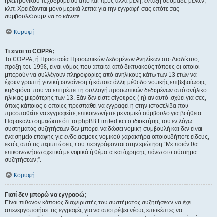
ηλεκτρονικού ταχυδρομείου από και προς άλλα μέλη, ένταξη σε ομάδα μελών,
κλπ. Χρειάζονται μόνο μερικά λεπτά για την εγγραφή σας οπότε σας
συμβουλεύουμε να το κάνετε.
Κορυφή
Τι είναι το COPPA;
Το COPPA, ή Προστασία Προσωπικών Δεδομένων Ανηλίκων στο Διαδίκτυο,
πράξη του 1998, είναι νόμος που απαιτεί από δικτυακούς τόπους οι οποίοι
μπορούν να συλλέγουν πληροφορίες από ανηλίκους κάτω των 13 ετών να
έχουν γραπτή γονική συναίνεση ή κάποια άλλη μέθοδο νομικής επιβεβαίωσης
κηδεμόνα, που να επιτρέπει τη συλλογή προσωπικών δεδομένων από ανήλικο
ηλικίας μικρότερης των 13. Εάν δεν είστε σίγουρος (-η) αν αυτό ισχύει για σας,
όπως κάποιος ο οποίος προσπαθεί να εγγραφεί ή στην ιστοσελίδα που
προσπαθείτε να εγγραφείτε, επικοινωνήστε με νομικό σύμβουλο για βοήθεια.
Παρακαλώ σημειώστε ότι το phpBB Limited και ο ιδιοκτήτης του εν λόγω
συστήματος συζητήσεων δεν μπορεί να δώσει νομική συμβουλή και δεν είναι
ένα σημείο επαφής για ενδοιασμούς νομικού χαρακτήρα οποιουδήποτε είδους,
εκτός από τις περιπτώσεις που περιγράφονται στην ερώτηση “Με ποιόν θα
επικοινωνήσω σχετικά με νομικά ή θέματα κατάχρησης πάνω στο σύστημα
συζητήσεων;”.
Κορυφή
Γιατί δεν μπορώ να εγγραφώ;
Είναι πιθανόν κάποιος διαχειριστής του συστήματος συζητήσεων να έχει
απενεργοποιήσει τις εγγραφές για να αποτρέψει νέους επισκέπτες να