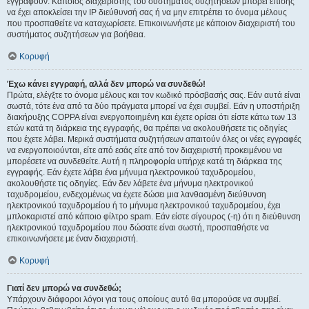
εγγραφούν. Κάποιος διαχειριστής του συστήματος συζητήσεων μπορεί επίσης
να έχει αποκλείσει την IP διεύθυνσή σας ή να μην επιτρέπει το όνομα μέλους
που προσπαθείτε να καταχωρίσετε. Επικοινωνήστε με κάποιον διαχειριστή του
συστήματος συζητήσεων για βοήθεια.
Κορυφή
Έχω κάνει εγγραφή, αλλά δεν μπορώ να συνδεθώ!
Πρώτα, ελέγξτε το όνομα μέλους και τον κωδικό πρόσβασής σας. Εάν αυτά είναι
σωστά, τότε ένα από τα δύο πράγματα μπορεί να έχει συμβεί. Εάν η υποστήριξη
διακήρυξης COPPA είναι ενεργοποιημένη και έχετε ορίσει ότι είστε κάτω των 13
ετών κατά τη διάρκεια της εγγραφής, θα πρέπει να ακολουθήσετε τις οδηγίες
που έχετε λάβει. Μερικά συστήματα συζητήσεων απαιτούν όλες οι νέες εγγραφές
να ενεργοποιούνται, είτε από εσάς είτε από τον διαχειριστή προκειμένου να
μπορέσετε να συνδεθείτε. Αυτή η πληροφορία υπήρχε κατά τη διάρκεια της
εγγραφής. Εάν έχετε λάβει ένα μήνυμα ηλεκτρονικού ταχυδρομείου,
ακολουθήστε τις οδηγίες. Εάν δεν λάβετε ένα μήνυμα ηλεκτρονικού
ταχυδρομείου, ενδεχομένως να έχετε δώσει μια λανθασμένη διεύθυνση
ηλεκτρονικού ταχυδρομείου ή το μήνυμα ηλεκτρονικού ταχυδρομείου, έχει
μπλοκαριστεί από κάποιο φίλτρο spam. Εάν είστε σίγουρος (-η) ότι η διεύθυνση
ηλεκτρονικού ταχυδρομείου που δώσατε είναι σωστή, προσπαθήστε να
επικοινωνήσετε με έναν διαχειριστή.
Κορυφή
Γιατί δεν μπορώ να συνδεθώ;
Υπάρχουν διάφοροι λόγοι για τους οποίους αυτό θα μπορούσε να συμβεί.