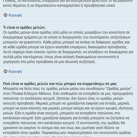
Γενικώς, οι συντονιστές υπάρχουν για να αποτρέπουν μέλη από το να βγαίνουν
εκτός θέματος ή να δημοσιεύουν καταχρηστικό ή προσβλητικό υλικό.
Κορυφή
Τι είναι οι ομάδες μελών;
Οι ομάδες μελών είναι ομάδες από μέλη οι οποίες μοιράζουν την κοινότητα σε
διαχειρίσιμα τμήματα με τα οποία οι διαχειριστές του συστήματος συζητήσεων
μπορούν να εργαστούν. Κάθε μέλος μπορεί να ανήκει σε διάφορες ομάδες και
σε κάθε ομάδα μπορεί να έχουν ανατεθεί επιμέρους δικαιώματα πρόσβασης.
Αυτό παρέχει έναν εύκολο τρόπο σε διαχειριστές να αλλάξουν τα δικαιώματα για
πολλά μέλη ταυτόχρονα, όπως είναι αλλαγή δικαιωμάτων συντονιστή ή
χορήγηση στα μέλη πρόσβαση σε μια ιδιωτική συζήτηση.
Κορυφή
Πού είναι οι ομάδες μελών και πώς μπορώ να συμμετάσχω σε μια;
Μπορείτε να δείτε όλες τις ομάδες μελών μέσω του συνδέσμου “Ομάδες μελών”
στον Πίνακα Ελέγχου Μέλους. Εάν επιθυμείτε να ενταχθείτε σε μια, προχωρήστε
πατώντας το κατάλληλο κουμπί. Ωστόσο, δεν έχουν όλες οι ομάδες μελών
ανοιχτή πρόσβαση. Μερικές μπορεί να χρειάζονται έγκριση για ένταξη, μερικές
μπορεί να είναι κλειστές και μερικές μπορεί ακόμη και να έχουν κρυφές ιδιότητες
μελών. Εάν η ομάδα είναι ανοιχτή, μπορείτε να ενταχθείτε πατώντας στο
κατάλληλο κουμπί. Εάν χρειάζεται έγκριση για ένταξη μπορείτε να ζητήσετε να
ενταχθείτε πατώντας στο κατάλληλο κουμπί. Ο συντονιστής της ομάδας θα
χρειαστεί να εγκρίνει το αίτημα σας και ίσως σας ρωτήσει γιατί θέλετε να
ενταχθείτε στην ομάδα. Παρακαλώ μην παρενοχλήσετε τον συντονιστή ομάδας