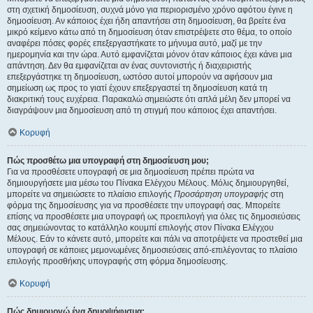
στη σχετική δημοσίευση, συχνά μόνο για περιορισμένο χρόνο αφότου έγινε η
δημοσίευση. Αν κάποιος έχει ήδη απαντήσει στη δημοσίευση, θα βρείτε ένα
μικρό κείμενο κάτω από τη δημοσίευση όταν επιστρέψετε στο θέμα, το οποίο
αναφέρει πόσες φορές επεξεργαστήκατε το μήνυμα αυτό, μαζί με την
ημερομηνία και την ώρα. Αυτό εμφανίζεται μόνον όταν κάποιος έχει κάνει μια
απάντηση. Δεν θα εμφανίζεται αν ένας συντονιστής ή διαχειριστής
επεξεργάστηκε τη δημοσίευση, ωστόσο αυτοί μπορούν να αφήσουν μια
σημείωση ως προς το γιατί έχουν επεξεργαστεί τη δημοσίευση κατά τη
διακριτική τους ευχέρεια. Παρακαλώ σημειώστε ότι απλά μέλη δεν μπορεί να
διαγράψουν μια δημοσίευση από τη στιγμή που κάποιος έχει απαντήσει.
Κορυφή
Πώς προσθέτω μια υπογραφή στη δημοσίευση μου;
Για να προσθέσετε υπογραφή σε μια δημοσίευση πρέπει πρώτα να
δημιουργήσετε μια μέσω του Πίνακα Ελέγχου Μέλους. Μόλις δημιουργηθεί,
μπορείτε να σημειώσετε το πλαίσιο επιλογής
Προσάρτηση υπογραφής
στη
φόρμα της δημοσίευσης για να προσθέσετε την υπογραφή σας. Μπορείτε
επίσης να προσθέσετε μια υπογραφή ως προεπιλογή για όλες τις δημοσιεύσεις
σας σημειώνοντας το κατάλληλο κουμπί επιλογής στον Πίνακα Ελέγχου
Μέλους. Εάν το κάνετε αυτό, μπορείτε και πάλι να αποτρέψετε να προστεθεί μια
υπογραφή σε κάποιες μεμονωμένες δημοσιεύσεις από-επιλέγοντας το πλαίσιο
επιλογής προσθήκης υπογραφής στη φόρμα δημοσίευσης.
Κορυφή
Πώς δημιουργώ ένα δημοψήφισμα;