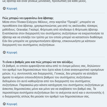
ως άβαταρ και είναι γενικώς μοναδική, προσωπική για κάθε μέλος.
Κορυφή
Πώς μπορώ να εμφανίσω ένα άβαταρ;
Μέσα στον Πίνακα Ελέγχου Μέλους, στην καρτέλα “Προφίλ”, μπορείτε να
προσθέσετε ένα άβαταρ, χρησιμοποιώντας μια από τις ακόλουθες τέσσερις
μεθόδους: Gravatar, Γκαλερί, Φόρτωση από σύνδεσμο ή Φόρτωση άβαταρ.
Εναπόκειται στον διαχειριστή του συστήματος συζητήσεων να ενεργοποιήσει τα
άβαταρ και να επιλέξει τον τρόπο με τον οποίο μπορεί να καταστούν διαθέσιμα.
Εάν δεν μπορείτε να χρησιμοποιήσετε άβαταρ, επικοινωνήστε με κάποιον
διαχειριστή του συστήματος συζητήσεων.
Κορυφή
Τι είναι ο βαθμός μου και πώς μπορώ να τον αλλάξω;
Οι βαθμοί, οι οποίοι εμφανίζονται κάτω από το όνομα μέλους σας, δηλώνουν
τον αριθμό των δημοσιεύσεων που έχετε κάνει ή είναι αναγνωριστικό ορισμένων
μελών, π.χ. συντονιστές και διαχειριστές. Γενικώς, δεν μπορείτε να αλλάξετε
άμεσα το κείμενο οποιουδήποτε βαθμού του συστήματος συζητήσεων
δεδομένου ότι αυτό καθορίζεται από τον διαχειριστή του συστήματος
συζητήσεων. Παρακαλώ μην κάνετε κατάχρηση του συστήματος συζητήσεων με
άσκοπες δημοσιεύσεις μόνο και μόνο για να ανεβάσετε τον βαθμό σας. Τα
περισσότερα συστήματα συζητήσεων δεν το ανέχονται αυτό και ο συντονιστής ή
ο διαχειριστής απλώς θα μειώσει τον αριθμό των δημοσιεύσεων σας.
Κορυφή