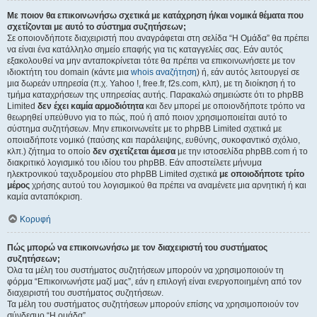
Με ποιον θα επικοινωνήσω σχετικά με κατάχρηση ή/και νομικά θέματα που
σχετίζονται με αυτό το σύστημα συζητήσεων;
Σε οποιονδήποτε διαχειριστή που αναγράφεται στη σελίδα “Η Ομάδα” θα πρέπει
να είναι ένα κατάλληλο σημείο επαφής για τις καταγγελίες σας. Εάν αυτός
εξακολουθεί να μην ανταποκρίνεται τότε θα πρέπει να επικοινωνήσετε με τον
ιδιοκτήτη του domain (κάντε μια
whois αναζήτηση
) ή, εάν αυτός λειτουργεί σε
μια δωρεάν υπηρεσία (π.χ. Yahoo !, free.fr, f2s.com, κλπ), με τη διοίκηση ή το
τμήμα καταχρήσεων της υπηρεσίας αυτής. Παρακαλώ σημειώστε ότι το phpBB
Limited
δεν έχει καμία αρμοδιότητα
και δεν μπορεί με οποιονδήποτε τρόπο να
θεωρηθεί υπεύθυνο για το πώς, πού ή από ποιον χρησιμοποιείται αυτό το
σύστημα συζητήσεων. Μην επικοινωνείτε με το phpBB Limited σχετικά με
οποιαδήποτε νομικό (παύσης και παράλειψης, ευθύνης, συκοφαντικό σχόλιο,
κλπ.) ζήτημα το οποίο
δεν σχετίζεται άμεσα
με την ιστοσελίδα phpBB.com ή το
διακριτικό λογισμικό του ιδίου του phpBB. Εάν αποστείλετε μήνυμα
ηλεκτρονικού ταχυδρομείου στο phpBB Limited σχετικά
με οποιοδήποτε τρίτο
μέρος
χρήσης αυτού του λογισμικού θα πρέπει να αναμένετε μια αρνητική ή και
καμία ανταπόκριση.
Κορυφή
Πώς μπορώ να επικοινωνήσω με τον διαχειριστή του συστήματος
συζητήσεων;
Όλα τα μέλη του συστήματος συζητήσεων μπορούν να χρησιμοποιούν τη
φόρμα “Επικοινωνήστε μαζί μας”, εάν η επιλογή είναι ενεργοποιημένη από τον
διαχειριστή του συστήματος συζητήσεων.
Τα μέλη του συστήματος συζητήσεων μπορούν επίσης να χρησιμοποιούν τον
σύνδεσμο “Η ομάδα”.