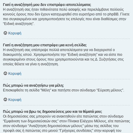
Γιατί η αναζήτησή μου δεν επιστρέφει αποτελέσματα;
Η αναζήτησή σας ήταν πιθανότατα πολύ ασαφής και περιελάμβανε πολλούς
κοινούς όρους που δεν έχουν καταχωρηθεί στο ευρετήριο από το phpBB. Γίνετε
πιο συγκεκριμένοι και χρησιμοποιήσετε τις επιλογές που είναι διαθέσιμες στην
“Ειδική αναζήτηση”.
Κορυφή
Γιατί η αναζήτηση μου επιστρέφει μια κενή σελίδα;
Η αναζήτησή σας επέστρεψε πολλά αποτελέσματα για να διαχειριστεί ο
διακομιστής ιστού. Χρησιμοποιήστε την “Ειδική αναζήτηση” και να είστε πιο
συγκεκριμένοι στους όρους που χρησιμοποιούνται και τις Δ. Συζητήσεις στις
οποίες θέλετε να γίνει η αναζήτηση.
Κορυφή
Πώς μπορώ να αναζητήσω για μέλη;
Επισκεφθείτε τη σελίδα "Μέλη" και πατήστε στον σύνδεσμο “Εύρεση μέλους”.
Κορυφή
Πώς μπορώ να βρω τις δημοσιεύσεις μου και τα θέματά μου;
Οι δημοσιεύσεις σας μπορούν να ανακτηθούν είτε πατώντας στον σύνδεσμο
“Εμφάνιση των δημοσιεύσεών σας” στον Πίνακα Ελέγχου Μέλους, είτε πατώντας
στον σύνδεσμο “Αναζήτηση δημοσιεύσεων μέλους” μέσω της σελίδας του
προφίλ σας ή πατώντας στο μενού “Γρήγορες συνδέσεις” στην κορυφή του