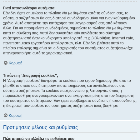
Γιατί αποσυνδέομαι αυτόματα;
Εάν δεν έχετε σημειώσει το πλαίσιο
Να με θυμάσαι
κατά τη σύνδεση σας, το
σύστημα συζητήσεων θα σας διατηρεί συνδεδεμένο μόνο για έναν καθορισμένο
χρόνο. Αυτό αποτρέπει την κατάχρηση του λογαριασμού σας από κάποιον
άλλο. Για να παραμείνετε συνδεδεμένοι, σημειώστε το πλαίσιο
Να με θυμάσαι
κατά τη σύνδεση σας. Αυτό δεν συνιστάται εάν συνδέεστε στο σύστημα
συζητήσεων από έναν κοινόχρηστο υπολογιστή, π.χ. βιβλιοθήκη, internet cafe,
πανεπιστημιακό εργαστήριο υπολογιστών, κλπ. Εάν δεν βλέπετε αυτό το
πλαίσιο επιλογής σημαίνει ότι ο διαχειριστής του συστήματος συζητήσεων έχει
απενεργοποιήσει αυτό το χαρακτηριστικό.
Κορυφή
Τι κάνει η “Διαγραφή cookies”;
Η “Διαγραφή cookies” διαγράφει τα cookies που έχουν δημιουργηθεί από το
phpBB τα οποία σας διατηρούν πιστοποιημένους και συνδεδεμένους στο
σύστημα συζητήσεων. Τα cookies παρέχουν επίσης λειτουργίες όπως η
παρακολούθηση αναγνωσμένων εάν είναι ενεργοποιημένη από τον διαχειριστή
του συστήματος συζητήσεων. Εάν έχετε προβλήματα σύνδεσης ή αποσύνδεσης,
η διαγραφή των cookies του συστήματος συζητήσεων ίσως βοηθήσει.
Κορυφή
Προτιμήσεις μέλους και ρυθμίσεις
Πώς μπορώ να αλλάξω τις ρυθμίσεις μου;