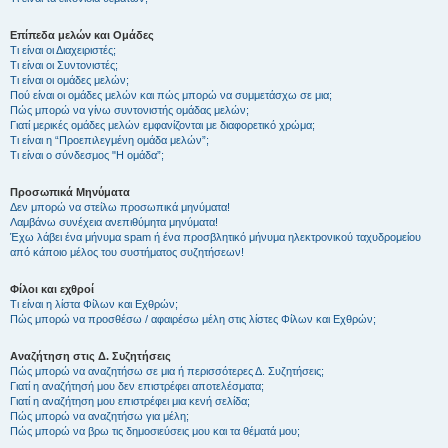
Επίπεδα μελών και Ομάδες
Τι είναι οι Διαχειριστές;
Τι είναι οι Συντονιστές;
Τι είναι οι ομάδες μελών;
Πού είναι οι ομάδες μελών και πώς μπορώ να συμμετάσχω σε μια;
Πώς μπορώ να γίνω συντονιστής ομάδας μελών;
Γιατί μερικές ομάδες μελών εμφανίζονται με διαφορετικό χρώμα;
Τι είναι η “Προεπιλεγμένη ομάδα μελών”;
Τι είναι ο σύνδεσμος "Η ομάδα”;
Προσωπικά Μηνύματα
Δεν μπορώ να στείλω προσωπικά μηνύματα!
Λαμβάνω συνέχεια ανεπιθύμητα μηνύματα!
Έχω λάβει ένα μήνυμα spam ή ένα προσβλητικό μήνυμα ηλεκτρονικού ταχυδρομείου
από κάποιο μέλος του συστήματος συζητήσεων!
Φίλοι και εχθροί
Τι είναι η λίστα Φίλων και Εχθρών;
Πώς μπορώ να προσθέσω / αφαιρέσω μέλη στις λίστες Φίλων και Εχθρών;
Αναζήτηση στις Δ. Συζητήσεις
Πώς μπορώ να αναζητήσω σε μια ή περισσότερες Δ. Συζητήσεις;
Γιατί η αναζήτησή μου δεν επιστρέφει αποτελέσματα;
Γιατί η αναζήτηση μου επιστρέφει μια κενή σελίδα;
Πώς μπορώ να αναζητήσω για μέλη;
Πώς μπορώ να βρω τις δημοσιεύσεις μου και τα θέματά μου;