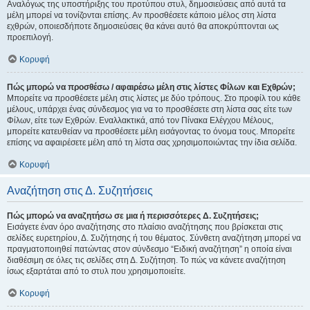
Αναλόγως της υποστήριξης του προτύπου στυλ, δημοσιεύσεις από αυτά τα
μέλη μπορεί να τονίζονται επίσης. Αν προσθέσετε κάποιο μέλος στη λίστα
εχθρών, οποιεσδήποτε δημοσιεύσεις θα κάνει αυτό θα αποκρύπτονται ως
προεπιλογή.
Κορυφή
Πώς μπορώ να προσθέσω / αφαιρέσω μέλη στις λίστες Φίλων και Εχθρών;
Μπορείτε να προσθέσετε μέλη στις λίστες με δύο τρόπους. Στο προφίλ του κάθε
μέλους, υπάρχει ένας σύνδεσμος για να το προσθέσετε στη λίστα σας είτε των
Φίλων, είτε των Εχθρών. Εναλλακτικά, από τον Πίνακα Ελέγχου Μέλους,
μπορείτε κατευθείαν να προσθέσετε μέλη εισάγοντας το όνομα τους. Μπορείτε
επίσης να αφαιρέσετε μέλη από τη λίστα σας χρησιμοποιώντας την ίδια σελίδα.
Κορυφή
Αναζήτηση στις Δ. Συζητήσεις
Πώς μπορώ να αναζητήσω σε μια ή περισσότερες Δ. Συζητήσεις;
Εισάγετε έναν όρο αναζήτησης στο πλαίσιο αναζήτησης που βρίσκεται στις
σελίδες ευρετηρίου, Δ. Συζήτησης ή του θέματος. Σύνθετη αναζήτηση μπορεί να
πραγματοποιηθεί πατώντας στον σύνδεσμο “Ειδική αναζήτηση” η οποία είναι
διαθέσιμη σε όλες τις σελίδες στη Δ. Συζήτηση. Το πώς να κάνετε αναζήτηση
ίσως εξαρτάται από το στυλ που χρησιμοποιείτε.
Κορυφή