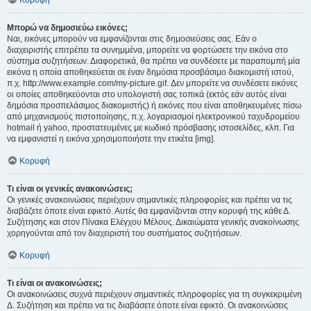
Κορυφή
Μπορώ να δημοσιεύω εικόνες;
Ναι, εικόνες μπορούν να εμφανίζονται στις δημοσιεύσεις σας. Εάν ο
διαχειριστής επιτρέπει τα συνημμένα, μπορείτε να φορτώσετε την εικόνα στο
σύστημα συζητήσεων. Διαφορετικά, θα πρέπει να συνδέσετε με παραπομπή μία
εικόνα η οποία αποθηκεύεται σε έναν δημόσια προσβάσιμο διακομιστή ιστού,
π.χ. http://www.example.com/my-picture.gif. Δεν μπορείτε να συνδέσετε εικόνες
οι οποίες αποθηκεύονται στο υπολογιστή σας τοπικά (εκτός εάν αυτός είναι
δημόσια προσπελάσιμος διακομιστής) ή εικόνες που είναι αποθηκευμένες πίσω
από μηχανισμούς πιστοποίησης, π.χ. λογαριασμοί ηλεκτρονικού ταχυδρομείου
hotmail ή yahoo, προστατευμένες με κωδικό πρόσβασης ιστοσελίδες, κλπ. Για
να εμφανιστεί η εικόνα χρησιμοποιήστε την ετικέτα [img].
Κορυφή
Τι είναι οι γενικές ανακοινώσεις;
Οι γενικές ανακοινώσεις περιέχουν σημαντικές πληροφορίες και πρέπει να τις
διαβάζετε όποτε είναι εφικτό. Αυτές θα εμφανίζονται στην κορυφή της κάθε Δ.
Συζήτησης και στον Πίνακα Ελέγχου Μέλους. Δικαιώματα γενικής ανακοίνωσης
χορηγούνται από τον διαχειριστή του συστήματος συζητήσεων.
Κορυφή
Τι είναι οι ανακοινώσεις;
Οι ανακοινώσεις συχνά περιέχουν σημαντικές πληροφορίες για τη συγκεκριμένη
Δ. Συζήτηση και πρέπει να τις διαβάσετε όποτε είναι εφικτό. Οι ανακοινώσεις