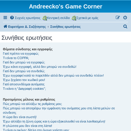
Andreecko's Game Corner
Συχνές ερωτήσεις
Κεντρική σελίδα
Σχετικά με εμάς
Α
Ευρετήριο Δ. Συζήτησης
Συνήθεις ερωτήσεις
ν
Συνήθεις ερωτήσεις
α
ζ
Θέματα σύνδεσης και εγγραφής
Γιατί πρέπει να εγγραφώ;
ή
Τι είναι το COPPA;
τ
Γιατί δεν μπορώ να εγγραφώ;
Έχω κάνει εγγραφή, αλλά δεν μπορώ να συνδεθώ!
η
Γιατί δεν μπορώ να συνδεθώ;
Έχω εγγραφεί κατά το παρελθόν αλλά δεν μπορώ να συνδεθώ πλέον!
σ
Έχω ξεχάσει τον κωδικό μου!
η
Γιατί αποσυνδέομαι αυτόματα;
Τι κάνει η “Διαγραφή cookies”;
Προτιμήσεις μέλους και ρυθμίσεις
Πώς μπορώ να αλλάξω τις ρυθμίσεις μου;
Πώς μπορώ να αποτρέψω την εμφάνιση του ονόματος μου στη λίστα μελών σε
σύνδεση;
Η ώρα δεν είναι σωστή!
Έχω αλλάξει τη ζώνη ώρας και η ώρα εξακολουθεί να είναι λανθασμένη!
Η γλώσσα μου δεν είναι στη λίστα!
Τι είναι οι εικόνες δίπλα στο όνομα χρήστη μου;