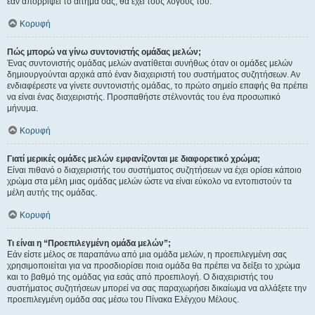
εάν απορρίψει το αίτημα σας, θα έχει τους λόγους του.
Κορυφή
Πώς μπορώ να γίνω συντονιστής ομάδας μελών;
Ένας συντονιστής ομάδας μελών ανατίθεται συνήθως όταν οι ομάδες μελών
δημιουργούνται αρχικά από έναν διαχειριστή του συστήματος συζητήσεων. Αν
ενδιαφέρεστε να γίνετε συντονιστής ομάδας, το πρώτο σημείο επαφής θα πρέπει
να είναι ένας διαχειριστής. Προσπαθήστε στέλνοντάς του ένα προσωπικό
μήνυμα.
Κορυφή
Γιατί μερικές ομάδες μελών εμφανίζονται με διαφορετικό χρώμα;
Είναι πιθανό ο διαχειριστής του συστήματος συζητήσεων να έχει ορίσει κάποιο
χρώμα στα μέλη μιας ομάδας μελών ώστε να είναι εύκολο να εντοπιστούν τα
μέλη αυτής της ομάδας.
Κορυφή
Τι είναι η “Προεπιλεγμένη ομάδα μελών”;
Εάν είστε μέλος σε παραπάνω από μια ομάδα μελών, η προεπιλεγμένη σας
χρησιμοποιείται για να προσδιορίσει ποια ομάδα θα πρέπει να δείξει το χρώμα
και το βαθμό της ομάδας για εσάς από προεπιλογή. Ο διαχειριστής του
συστήματος συζητήσεων μπορεί να σας παραχωρήσει δικαίωμα να αλλάξετε την
προεπιλεγμένη ομάδα σας μέσω του Πίνακα Ελέγχου Μέλους.