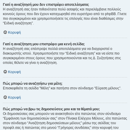
Γιατί η αναζήτησή μου δεν επιστρέφει αποτελέσματα;
Η αναζήτησή σας ήταν πιθανότατα πολύ ασαφής και περιελάμβανε πολλούς
κοινούς όρους που δεν έχουν καταχωρηθεί στο ευρετήριο από το phpBB. Γίνετε
πιο συγκεκριμένοι και χρησιμοποιήσετε τις επιλογές που είναι διαθέσιμες στην
“Ειδική αναζήτηση”.
Κορυφή
Γιατί η αναζήτηση μου επιστρέφει μια κενή σελίδα;
Η αναζήτησή σας επέστρεψε πολλά αποτελέσματα για να διαχειριστεί ο
διακομιστής ιστού. Χρησιμοποιήστε την “Ειδική αναζήτηση” και να είστε πιο
συγκεκριμένοι στους όρους που χρησιμοποιούνται και τις Δ. Συζητήσεις στις
οποίες θέλετε να γίνει η αναζήτηση.
Κορυφή
Πώς μπορώ να αναζητήσω για μέλη;
Επισκεφθείτε τη σελίδα "Μέλη" και πατήστε στον σύνδεσμο “Εύρεση μέλους”.
Κορυφή
Πώς μπορώ να βρω τις δημοσιεύσεις μου και τα θέματά μου;
Οι δημοσιεύσεις σας μπορούν να ανακτηθούν είτε πατώντας στον σύνδεσμο
“Εμφάνιση των δημοσιεύσεών σας” στον Πίνακα Ελέγχου Μέλους, είτε πατώντας
στον σύνδεσμο “Αναζήτηση δημοσιεύσεων μέλους” μέσω της σελίδας του
προφίλ σας ή πατώντας στο μενού “Γρήγορες συνδέσεις” στην κορυφή του