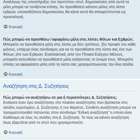
Αναλόγως της υποστήριξης του προτύπου στυλ, δημοσιεύσεις από αυτά τα
μέλη μπορεί να τονίζονται επίσης. Αν προσθέσετε κάποιο μέλος στη λίστα
εχθρών, οποιεσδήποτε δημοσιεύσεις θα κάνει αυτό θα αποκρύπτονται ως
προεπιλογή.
Κορυφή
Πώς μπορώ να προσθέσω / αφαιρέσω μέλη στις λίστες Φίλων και Εχθρών;
Μπορείτε να προσθέσετε μέλη στις λίστες με δύο τρόπους. Στο προφίλ του κάθε
μέλους, υπάρχει ένας σύνδεσμος για να το προσθέσετε στη λίστα σας είτε των
Φίλων, είτε των Εχθρών. Εναλλακτικά, από τον Πίνακα Ελέγχου Μέλους,
μπορείτε κατευθείαν να προσθέσετε μέλη εισάγοντας το όνομα τους. Μπορείτε
επίσης να αφαιρέσετε μέλη από τη λίστα σας χρησιμοποιώντας την ίδια σελίδα.
Κορυφή
Αναζήτηση στις Δ. Συζητήσεις
Πώς μπορώ να αναζητήσω σε μια ή περισσότερες Δ. Συζητήσεις;
Εισάγετε έναν όρο αναζήτησης στο πλαίσιο αναζήτησης που βρίσκεται στις
σελίδες ευρετηρίου, Δ. Συζήτησης ή του θέματος. Σύνθετη αναζήτηση μπορεί να
πραγματοποιηθεί πατώντας στον σύνδεσμο “Ειδική αναζήτηση” η οποία είναι
διαθέσιμη σε όλες τις σελίδες στη Δ. Συζήτηση. Το πώς να κάνετε αναζήτηση
ίσως εξαρτάται από το στυλ που χρησιμοποιείτε.
Κορυφή