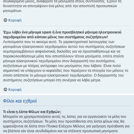
συγκεκριμένο μέλος, αναφέρετε τα μηνύματα στους συντονιστές. Έχουν τη
δυνατότητα να αποτρέψουν ένα μέλος από την αποστολή προσωπικών
μηνυμάτων.
Κορυφή
Έχω λάβει ένα μήνυμα spam ή ένα προσβλητικό μήνυμα ηλεκτρονικού
ταχυδρομείου από κάποιο μέλος του συστήματος συζητήσεων!
Λυπούμαστε που το ακούμε αυτό. Το χαρακτηριστικό λειτουργίας των
μηνυμάτων ηλεκτρονικού ταχυδρομείου αυτού του συστήματος συζητήσεων
συμπεριλαμβάνουν ασφαλιστικές δικλείδες για να προσπαθήσουμε και να
παρακολουθήσουμε μέλη που αποστέλλουν τέτοια μηνύματα, οπότε στείλτε
μήνυμα ηλεκτρονικού ταχυδρομείου στον διαχειριστή του συστήματος
συζητήσεων με πλήρες αντίγραφο του μηνύματος που λάβατε. Είναι πολύ
σημαντικό να υπάρχουν οι κεφαλίδες που περιέχουν τα στοιχεία του μέλους το
οποίο απέστειλε το μήνυμα ηλεκτρονικού ταχυδρομείου. Ο διαχειριστής του
συστήματος συζητήσεων μπορεί στη συνέχεια να λάβει μέτρα.
Κορυφή
Φίλοι και εχθροί
Τι είναι η λίστα Φίλων και Εχθρών;
Μπορείτε να χρησιμοποιήσετε αυτές τις λίστες για να οργανώσετε τα μέλη του
συστήματος συζητήσεων. Τα μέλη που προστίθενται στη λίστα φίλων σας θα
εμφανίζονται σε λίστα στον Πίνακα Ελέγχου Μέλους για γρήγορη πρόσβαση για
να βλέπετε εάν είναι συνδεδεμένοι και να στέλνετε προσωπικά μηνύματα.