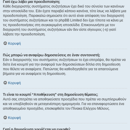
Γιατί έχω λάβει μια προειδοποίηση;
Κάθε διαχειριστής συστήματος συζητήσεων έχει δικό του σύνολο των κανόνων
στην ιστοσελίδα του. Εάν έχετε παραβεί κάποιο κανόνα, τότε ίσως να λάβατε μια
προειδοποίηση. Παρακαλώ σημειώστε ότι αυτό είναι απόφαση του διαχειριστή
του συστήματος συζητήσεων και το phpBB Limited δεν έχει τίποτα να κάνει με
τις προειδοποιήσεις στη συγκεκριμένη ιστοσελίδα. Επικοινωνήστε με τον
διαχειριστή του συστήματος συζητήσεων εάν δεν είστε σίγουρος (-η) γιατί
λάβατε την προειδοποίηση.
Κορυφή
Πώς μπορώ να αναφέρω δημοσιεύσεις σε έναν συντονιστή;
Εάν ο διαχειριστής του συστήματος συζητήσεων το έχει επιτρέψει, θα πρέπει να
δείτε ένα κουμπί για την αναφορά των δημοσιεύσεων δίπλα στη δημοσίευση
που θέλετε να αναφέρετε. Πατώντας θα καθοδηγηθείτε για τα απαιτούμενα
βήματα για να αναφέρετε τη δημοσίευση.
Κορυφή
Τι είναι το κουμπί “Αποθήκευση” στη δημοσίευση θέματος;
Αυτό σας επιτρέπει να αποθηκεύσετε προσχέδια που πρέπει να συμπληρωθούν
και να υποβληθούν σε μεταγενέστερη ημερομηνία. Για να επαναφορτώσετε ένα
αποθηκευμένο προσχέδιο, επισκεφθείτε τον Πίνακα Ελέγχου Μέλους.
Κορυφή
Γιατί η δημοσίευση χρειάζεται να εγκριθεί;