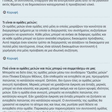
Γενικώς, οι συντονιστές υπάρχουν για να αποτρέπουν μέλη από το να βγαίνουν
εκτός θέματος ή να δημοσιεύουν καταχρηστικό ή προσβλητικό υλικό.
Κορυφή
Τι είναι οι ομάδες μελών;
Οι ομάδες μελών είναι ομάδες από μέλη οι οποίες μοιράζουν την κοινότητα σε
διαχειρίσιμα τμήματα με τα οποία οι διαχειριστές του συστήματος συζητήσεων
μπορούν να εργαστούν. Κάθε μέλος μπορεί να ανήκει σε διάφορες ομάδες και
σε κάθε ομάδα μπορεί να έχουν ανατεθεί επιμέρους δικαιώματα πρόσβασης.
Αυτό παρέχει έναν εύκολο τρόπο σε διαχειριστές να αλλάξουν τα δικαιώματα για
πολλά μέλη ταυτόχρονα, όπως είναι αλλαγή δικαιωμάτων συντονιστή ή
χορήγηση στα μέλη πρόσβαση σε μια ιδιωτική συζήτηση.
Κορυφή
Πού είναι οι ομάδες μελών και πώς μπορώ να συμμετάσχω σε μια;
Μπορείτε να δείτε όλες τις ομάδες μελών μέσω του συνδέσμου “Ομάδες μελών”
στον Πίνακα Ελέγχου Μέλους. Εάν επιθυμείτε να ενταχθείτε σε μια, προχωρήστε
πατώντας το κατάλληλο κουμπί. Ωστόσο, δεν έχουν όλες οι ομάδες μελών
ανοιχτή πρόσβαση. Μερικές μπορεί να χρειάζονται έγκριση για ένταξη, μερικές
μπορεί να είναι κλειστές και μερικές μπορεί ακόμη και να έχουν κρυφές ιδιότητες
μελών. Εάν η ομάδα είναι ανοιχτή, μπορείτε να ενταχθείτε πατώντας στο
κατάλληλο κουμπί. Εάν χρειάζεται έγκριση για ένταξη μπορείτε να ζητήσετε να
ενταχθείτε πατώντας στο κατάλληλο κουμπί. Ο συντονιστής της ομάδας θα
χρειαστεί να εγκρίνει το αίτημα σας και ίσως σας ρωτήσει γιατί θέλετε να
ενταχθείτε στην ομάδα. Παρακαλώ μην παρενοχλήσετε τον συντονιστή ομάδας