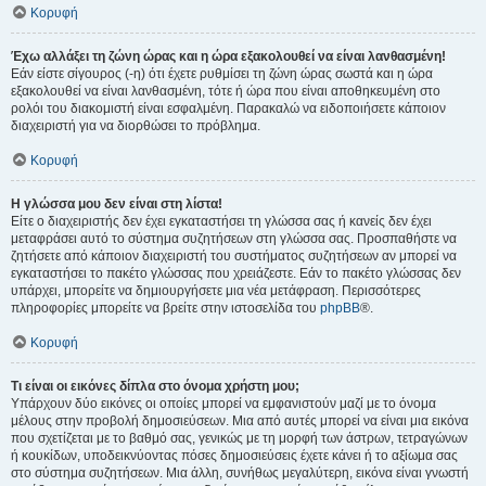
Κορυφή
Έχω αλλάξει τη ζώνη ώρας και η ώρα εξακολουθεί να είναι λανθασμένη!
Εάν είστε σίγουρος (-η) ότι έχετε ρυθμίσει τη ζώνη ώρας σωστά και η ώρα
εξακολουθεί να είναι λανθασμένη, τότε ή ώρα που είναι αποθηκευμένη στο
ρολόι του διακομιστή είναι εσφαλμένη. Παρακαλώ να ειδοποιήσετε κάποιον
διαχειριστή για να διορθώσει το πρόβλημα.
Κορυφή
Η γλώσσα μου δεν είναι στη λίστα!
Είτε ο διαχειριστής δεν έχει εγκαταστήσει τη γλώσσα σας ή κανείς δεν έχει
μεταφράσει αυτό το σύστημα συζητήσεων στη γλώσσα σας. Προσπαθήστε να
ζητήσετε από κάποιον διαχειριστή του συστήματος συζητήσεων αν μπορεί να
εγκαταστήσει το πακέτο γλώσσας που χρειάζεστε. Εάν το πακέτο γλώσσας δεν
υπάρχει, μπορείτε να δημιουργήσετε μια νέα μετάφραση. Περισσότερες
πληροφορίες μπορείτε να βρείτε στην ιστοσελίδα του
phpBB
®.
Κορυφή
Τι είναι οι εικόνες δίπλα στο όνομα χρήστη μου;
Υπάρχουν δύο εικόνες οι οποίες μπορεί να εμφανιστούν μαζί με το όνομα
μέλους στην προβολή δημοσιεύσεων. Μια από αυτές μπορεί να είναι μια εικόνα
που σχετίζεται με το βαθμό σας, γενικώς με τη μορφή των άστρων, τετραγώνων
ή κουκίδων, υποδεικνύοντας πόσες δημοσιεύσεις έχετε κάνει ή το αξίωμα σας
στο σύστημα συζητήσεων. Μια άλλη, συνήθως μεγαλύτερη, εικόνα είναι γνωστή