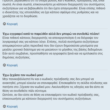
Πρώτον, βεβαιωθείτε ότι το όνομα μέλους και ο κωδικός πρόσβασής σας είναι
σωστά. Αν είναι σωστά, επικοινωνήστε με κάποιον διαχειριστή του συστήματος
συζητήσεων για να βεβαιωθείτε ότι δεν έχετε απαγορευθεί. Είναι επίσης πιθανό
ο ιδιοκτήτης της ιστοσελίδας να έχει κάποιο σφάλμα στις ρυθμίσεις και να
χρειάζεται να το διορθώσει.
Κορυφή
Έχω εγγραφεί κατά το παρελθόν αλλά δεν μπορώ να συνδεθώ πλέον!
Είναι πιθανό κάποιος διαχειριστής να απενεργοποίησε ή να διέγραψε τον
λογαριασμό σας για κάποιο λόγο. Επίσης, πολλά συστήματα συζητήσεων
απομακρύνουν μέλη περιοδικά που δεν έχουν δημοσιεύσει μηνύματα για
μεγάλο χρονικό διάστημα για να μειώσουν το μέγεθος της βάσης δεδομένων.
Εάν αυτό συμβαίνει, προσπαθήστε να εγγραφείτε ξανά και να εμπλακείτε στις
δημόσιες συζητήσεις.
Κορυφή
Έχω ξεχάσει τον κωδικό μου!
Μην πανικοβάλλεστε! Αν και ο κωδικός πρόσβασής σας δεν μπορεί να
ανακτηθεί, μπορεί εύκολα να επαναφερθεί. Επισκεφθείτε τη σελίδα σύνδεσης και
πατήστε στο
Ξέχασα τον κωδικό μου
. Ακολουθήστε τις οδηγίες και θα είστε σε
θέση να συνδεθείτε πάλι σύντομα.
Ωστόσο, αν δεν είστε σε θέση να επαναφέρετε τον κωδικό πρόσβασής σας,
επικοινωνήστε με κάποιον διαχειριστή του συστήματος συζητήσεων.
Κορυφή