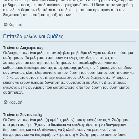
Τα εικονίδια θεμάτων είναι επιλεγμένες εικόνες από τον συγγραφέα σχετιζόμενες
με δημοσιεύσεις και υποδεικνύουν περιεχόμενό τους. Η δυνατότητα για χρήση
εικονιδίων θεμάτων εξαρτάται από τα δικαιώματα που ορίστηκαν από τον
διαχειριστή του συστήματος συζητήσεων.
Κορυφή
Επίπεδα μελών και Ομάδες
Τι είναι οι Διαχειριστές;
Οι Διαχειριστές είναι μέλη με τον υψηλότερο βαθμό ελέγχου σε όλο το σύστημα
συζητήσεων. Τα μέλη αυτά μπορούν να ελέγχουν όλες τις πτυχές της
λειτουργίας του συστήματος συζητήσεων, συμπεριλαμβανομένων του
καθορισμού δικαιωμάτων, της απαγόρευσης μελών, της δημιουργίας ομάδων ή
συντονιστών, κλπ., εξαρτώνται από τον ιδρυτή του συστήματος συζητήσεων και
τι δικαιώματα αυτός ή αυτή έχει δώσει στους άλλους διαχειριστές. Μπορούν
επίσης να έχουν πλήρεις δυνατότητες συντονιστή σε όλες τις Δ. Συζητήσεις,
ανάλογα με τις ρυθμίσεις που διατυπώνεται από τον ιδρυτή του συστήματος
συζητήσεων.
Κορυφή
Τι είναι οι Συντονιστές;
Οι Συντονιστές είναι μέλη (ή ομάδες μελών) που φροντίζουν τις Δ. Συζητήσεις
από μέρα σε μέρα. Έχουν το δικαίωμα να επεξεργάζονται ή να διαγράφουν
δημοσιεύσεις και να κλειδώνουν, να ξεκλειδώνουν, να μετακινούν, να
διαγράφουν και να διαχωρίζουν θέματα στη Δ. Συζήτηση που συντονίζουν.