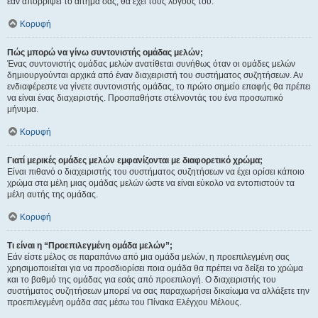
εάν απορρίψει το αίτημα σας, θα έχει τους λόγους του.
Κορυφή
Πώς μπορώ να γίνω συντονιστής ομάδας μελών;
Ένας συντονιστής ομάδας μελών ανατίθεται συνήθως όταν οι ομάδες μελών
δημιουργούνται αρχικά από έναν διαχειριστή του συστήματος συζητήσεων. Αν
ενδιαφέρεστε να γίνετε συντονιστής ομάδας, το πρώτο σημείο επαφής θα πρέπει
να είναι ένας διαχειριστής. Προσπαθήστε στέλνοντάς του ένα προσωπικό
μήνυμα.
Κορυφή
Γιατί μερικές ομάδες μελών εμφανίζονται με διαφορετικό χρώμα;
Είναι πιθανό ο διαχειριστής του συστήματος συζητήσεων να έχει ορίσει κάποιο
χρώμα στα μέλη μιας ομάδας μελών ώστε να είναι εύκολο να εντοπιστούν τα
μέλη αυτής της ομάδας.
Κορυφή
Τι είναι η “Προεπιλεγμένη ομάδα μελών”;
Εάν είστε μέλος σε παραπάνω από μια ομάδα μελών, η προεπιλεγμένη σας
χρησιμοποιείται για να προσδιορίσει ποια ομάδα θα πρέπει να δείξει το χρώμα
και το βαθμό της ομάδας για εσάς από προεπιλογή. Ο διαχειριστής του
συστήματος συζητήσεων μπορεί να σας παραχωρήσει δικαίωμα να αλλάξετε την
προεπιλεγμένη ομάδα σας μέσω του Πίνακα Ελέγχου Μέλους.