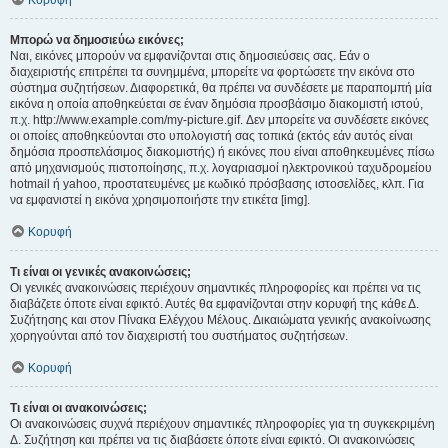
Κορυφή
Μπορώ να δημοσιεύω εικόνες;
Ναι, εικόνες μπορούν να εμφανίζονται στις δημοσιεύσεις σας. Εάν ο
διαχειριστής επιτρέπει τα συνημμένα, μπορείτε να φορτώσετε την εικόνα στο
σύστημα συζητήσεων. Διαφορετικά, θα πρέπει να συνδέσετε με παραπομπή μία
εικόνα η οποία αποθηκεύεται σε έναν δημόσια προσβάσιμο διακομιστή ιστού,
π.χ. http://www.example.com/my-picture.gif. Δεν μπορείτε να συνδέσετε εικόνες
οι οποίες αποθηκεύονται στο υπολογιστή σας τοπικά (εκτός εάν αυτός είναι
δημόσια προσπελάσιμος διακομιστής) ή εικόνες που είναι αποθηκευμένες πίσω
από μηχανισμούς πιστοποίησης, π.χ. λογαριασμοί ηλεκτρονικού ταχυδρομείου
hotmail ή yahoo, προστατευμένες με κωδικό πρόσβασης ιστοσελίδες, κλπ. Για
να εμφανιστεί η εικόνα χρησιμοποιήστε την ετικέτα [img].
Κορυφή
Τι είναι οι γενικές ανακοινώσεις;
Οι γενικές ανακοινώσεις περιέχουν σημαντικές πληροφορίες και πρέπει να τις
διαβάζετε όποτε είναι εφικτό. Αυτές θα εμφανίζονται στην κορυφή της κάθε Δ.
Συζήτησης και στον Πίνακα Ελέγχου Μέλους. Δικαιώματα γενικής ανακοίνωσης
χορηγούνται από τον διαχειριστή του συστήματος συζητήσεων.
Κορυφή
Τι είναι οι ανακοινώσεις;
Οι ανακοινώσεις συχνά περιέχουν σημαντικές πληροφορίες για τη συγκεκριμένη
Δ. Συζήτηση και πρέπει να τις διαβάσετε όποτε είναι εφικτό. Οι ανακοινώσεις