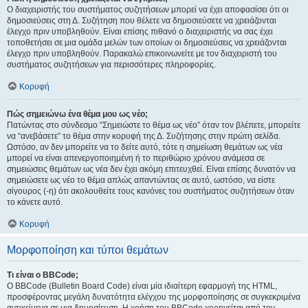
Ο διαχειριστής του συστήματος συζητήσεων μπορεί να έχει αποφασίσει ότι οι
δημοσιεύσεις στη Δ. Συζήτηση που θέλετε να δημοσιεύσετε να χρειάζονται
έλεγχο πριν υποβληθούν. Είναι επίσης πιθανό ο διαχειριστής να σας έχει
τοποθετήσει σε μια ομάδα μελών των οποίων οι δημοσιεύσεις να χρειάζονται
έλεγχο πριν υποβληθούν. Παρακαλώ επικοινωνείτε με τον διαχειριστή του
συστήματος συζητήσεων για περισσότερες πληροφορίες.
Κορυφή
Πώς σημειώνω ένα θέμα μου ως νέο;
Πατώντας στο σύνδεσμο “Σημειώστε το θέμα ως νέο” όταν τον βλέπετε, μπορείτε
να “ανεβάσετε” το θέμα στην κορυφή της Δ. Συζήτησης στην πρώτη σελίδα.
Ωστόσο, αν δεν μπορείτε να το δείτε αυτό, τότε η σημείωση θεμάτων ως νέα
μπορεί να είναι απενεργοποιημένη ή το περιθώριο χρόνου ανάμεσα σε
σημειώσεις θεμάτων ως νέα δεν έχει ακόμη επιτευχθεί. Είναι επίσης δυνατόν να
σημειώσετε ως νέο το θέμα απλώς απαντώντας σε αυτό, ωστόσο, να είστε
σίγουρος (-η) ότι ακολουθείτε τους κανόνες του συστήματος συζητήσεων όταν
το κάνετε αυτό.
Κορυφή
Μορφοποίηση και τύποι θεμάτων
Τι είναι ο BBCode;
Ο BBCode (Bulletin Board Code) είναι μία ιδιαίτερη εφαρμογή της HTML,
προσφέροντας μεγάλη δυνατότητα ελέγχου της μορφοποίησης σε συγκεκριμένα