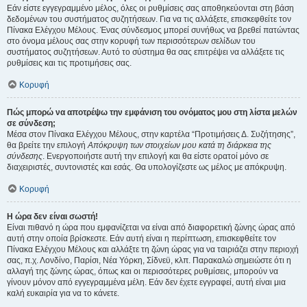
Εάν είστε εγγεγραμμένο μέλος, όλες οι ρυθμίσεις σας αποθηκεύονται στη βάση
δεδομένων του συστήματος συζητήσεων. Για να τις αλλάξετε, επισκεφθείτε τον
Πίνακα Ελέγχου Μέλους. Ένας σύνδεσμος μπορεί συνήθως να βρεθεί πατώντας
στο όνομα μέλους σας στην κορυφή των περισσότερων σελίδων του
συστήματος συζητήσεων. Αυτό το σύστημα θα σας επιτρέψει να αλλάξετε τις
ρυθμίσεις και τις προτιμήσεις σας.
Κορυφή
Πώς μπορώ να αποτρέψω την εμφάνιση του ονόματος μου στη λίστα μελών
σε σύνδεση;
Μέσα στον Πίνακα Ελέγχου Μέλους, στην καρτέλα “Προτιμήσεις Δ. Συζήτησης”,
θα βρείτε την επιλογή
Απόκρυψη των στοιχείων μου κατά τη διάρκεια της
σύνδεσης
. Ενεργοποιήστε αυτή την επιλογή και θα είστε ορατοί μόνο σε
διαχειριστές, συντονιστές και εσάς. Θα υπολογίζεστε ως μέλος με απόκρυψη.
Κορυφή
Η ώρα δεν είναι σωστή!
Είναι πιθανό η ώρα που εμφανίζεται να είναι από διαφορετική ζώνης ώρας από
αυτή στην οποία βρίσκεστε. Εάν αυτή είναι η περίπτωση, επισκεφθείτε τον
Πίνακα Ελέγχου Μέλους και αλλάξτε τη ζώνη ώρας για να ταιριάζει στην περιοχή
σας, π.χ. Λονδίνο, Παρίσι, Νέα Υόρκη, Σίδνεϋ, κλπ. Παρακαλώ σημειώστε ότι η
αλλαγή της ζώνης ώρας, όπως και οι περισσότερες ρυθμίσεις, μπορούν να
γίνουν μόνον από εγγεγραμμένα μέλη. Εάν δεν έχετε εγγραφεί, αυτή είναι μια
καλή ευκαιρία για να το κάνετε.