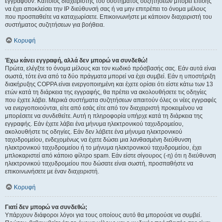
εγγραφούν. Κάποιος διαχειριστής του συστήματος συζητήσεων μπορεί επίσης
να έχει αποκλείσει την IP διεύθυνσή σας ή να μην επιτρέπει το όνομα μέλους
που προσπαθείτε να καταχωρίσετε. Επικοινωνήστε με κάποιον διαχειριστή του
συστήματος συζητήσεων για βοήθεια.
Κορυφή
Έχω κάνει εγγραφή, αλλά δεν μπορώ να συνδεθώ!
Πρώτα, ελέγξτε το όνομα μέλους και τον κωδικό πρόσβασής σας. Εάν αυτά είναι
σωστά, τότε ένα από τα δύο πράγματα μπορεί να έχει συμβεί. Εάν η υποστήριξη
διακήρυξης COPPA είναι ενεργοποιημένη και έχετε ορίσει ότι είστε κάτω των 13
ετών κατά τη διάρκεια της εγγραφής, θα πρέπει να ακολουθήσετε τις οδηγίες
που έχετε λάβει. Μερικά συστήματα συζητήσεων απαιτούν όλες οι νέες εγγραφές
να ενεργοποιούνται, είτε από εσάς είτε από τον διαχειριστή προκειμένου να
μπορέσετε να συνδεθείτε. Αυτή η πληροφορία υπήρχε κατά τη διάρκεια της
εγγραφής. Εάν έχετε λάβει ένα μήνυμα ηλεκτρονικού ταχυδρομείου,
ακολουθήστε τις οδηγίες. Εάν δεν λάβετε ένα μήνυμα ηλεκτρονικού
ταχυδρομείου, ενδεχομένως να έχετε δώσει μια λανθασμένη διεύθυνση
ηλεκτρονικού ταχυδρομείου ή το μήνυμα ηλεκτρονικού ταχυδρομείου, έχει
μπλοκαριστεί από κάποιο φίλτρο spam. Εάν είστε σίγουρος (-η) ότι η διεύθυνση
ηλεκτρονικού ταχυδρομείου που δώσατε είναι σωστή, προσπαθήστε να
επικοινωνήσετε με έναν διαχειριστή.
Κορυφή
Γιατί δεν μπορώ να συνδεθώ;
Υπάρχουν διάφοροι λόγοι για τους οποίους αυτό θα μπορούσε να συμβεί.