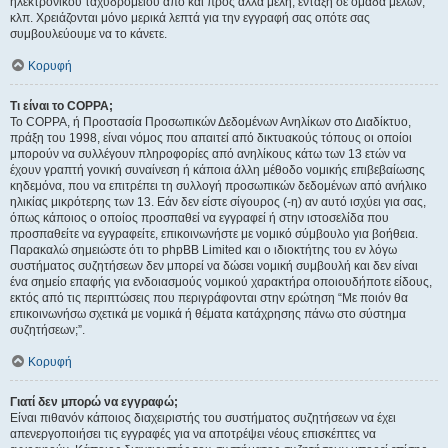
ηλεκτρονικού ταχυδρομείου από και προς άλλα μέλη, ένταξη σε ομάδα μελών,
κλπ. Χρειάζονται μόνο μερικά λεπτά για την εγγραφή σας οπότε σας
συμβουλεύουμε να το κάνετε.
Κορυφή
Τι είναι το COPPA;
Το COPPA, ή Προστασία Προσωπικών Δεδομένων Ανηλίκων στο Διαδίκτυο,
πράξη του 1998, είναι νόμος που απαιτεί από δικτυακούς τόπους οι οποίοι
μπορούν να συλλέγουν πληροφορίες από ανηλίκους κάτω των 13 ετών να
έχουν γραπτή γονική συναίνεση ή κάποια άλλη μέθοδο νομικής επιβεβαίωσης
κηδεμόνα, που να επιτρέπει τη συλλογή προσωπικών δεδομένων από ανήλικο
ηλικίας μικρότερης των 13. Εάν δεν είστε σίγουρος (-η) αν αυτό ισχύει για σας,
όπως κάποιος ο οποίος προσπαθεί να εγγραφεί ή στην ιστοσελίδα που
προσπαθείτε να εγγραφείτε, επικοινωνήστε με νομικό σύμβουλο για βοήθεια.
Παρακαλώ σημειώστε ότι το phpBB Limited και ο ιδιοκτήτης του εν λόγω
συστήματος συζητήσεων δεν μπορεί να δώσει νομική συμβουλή και δεν είναι
ένα σημείο επαφής για ενδοιασμούς νομικού χαρακτήρα οποιουδήποτε είδους,
εκτός από τις περιπτώσεις που περιγράφονται στην ερώτηση “Με ποιόν θα
επικοινωνήσω σχετικά με νομικά ή θέματα κατάχρησης πάνω στο σύστημα
συζητήσεων;”.
Κορυφή
Γιατί δεν μπορώ να εγγραφώ;
Είναι πιθανόν κάποιος διαχειριστής του συστήματος συζητήσεων να έχει
απενεργοποιήσει τις εγγραφές για να αποτρέψει νέους επισκέπτες να