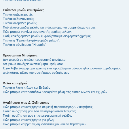
Επίπεδα μελών και Ομάδες
Τι είναι οι Διαχειριστές;
Τι είναι οι Συντονιστές;
Τι είναι οι ομάδες μελών;
Πού είναι οι ομάδες μελών και πώς μπορώ να συμμετάσχω σε μια;
Πώς μπορώ να γίνω συντονιστής ομάδας μελών;
Γιατί μερικές ομάδες μελών εμφανίζονται με διαφορετικό χρώμα;
Τι είναι η “Προεπιλεγμένη ομάδα μελών”;
Τι είναι ο σύνδεσμος "Η ομάδα”;
Προσωπικά Μηνύματα
Δεν μπορώ να στείλω προσωπικά μηνύματα!
Λαμβάνω συνέχεια ανεπιθύμητα μηνύματα!
Έχω λάβει ένα μήνυμα spam ή ένα προσβλητικό μήνυμα ηλεκτρονικού ταχυδρομείου
από κάποιο μέλος του συστήματος συζητήσεων!
Φίλοι και εχθροί
Τι είναι η λίστα Φίλων και Εχθρών;
Πώς μπορώ να προσθέσω / αφαιρέσω μέλη στις λίστες Φίλων και Εχθρών;
Αναζήτηση στις Δ. Συζητήσεις
Πώς μπορώ να αναζητήσω σε μια ή περισσότερες Δ. Συζητήσεις;
Γιατί η αναζήτησή μου δεν επιστρέφει αποτελέσματα;
Γιατί η αναζήτηση μου επιστρέφει μια κενή σελίδα;
Πώς μπορώ να αναζητήσω για μέλη;
Πώς μπορώ να βρω τις δημοσιεύσεις μου και τα θέματά μου;