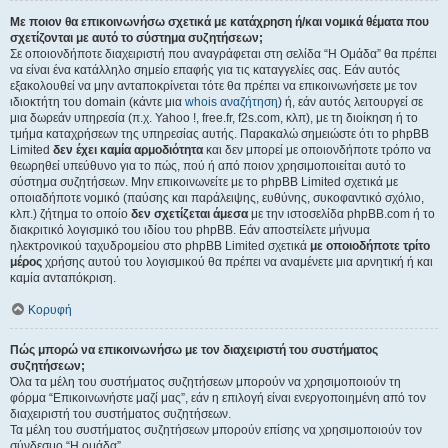
Με ποιον θα επικοινωνήσω σχετικά με κατάχρηση ή/και νομικά θέματα που
σχετίζονται με αυτό το σύστημα συζητήσεων;
Σε οποιονδήποτε διαχειριστή που αναγράφεται στη σελίδα “Η Ομάδα” θα πρέπει
να είναι ένα κατάλληλο σημείο επαφής για τις καταγγελίες σας. Εάν αυτός
εξακολουθεί να μην ανταποκρίνεται τότε θα πρέπει να επικοινωνήσετε με τον
ιδιοκτήτη του domain (κάντε μια
whois αναζήτηση
) ή, εάν αυτός λειτουργεί σε
μια δωρεάν υπηρεσία (π.χ. Yahoo !, free.fr, f2s.com, κλπ), με τη διοίκηση ή το
τμήμα καταχρήσεων της υπηρεσίας αυτής. Παρακαλώ σημειώστε ότι το phpBB
Limited
δεν έχει καμία αρμοδιότητα
και δεν μπορεί με οποιονδήποτε τρόπο να
θεωρηθεί υπεύθυνο για το πώς, πού ή από ποιον χρησιμοποιείται αυτό το
σύστημα συζητήσεων. Μην επικοινωνείτε με το phpBB Limited σχετικά με
οποιαδήποτε νομικό (παύσης και παράλειψης, ευθύνης, συκοφαντικό σχόλιο,
κλπ.) ζήτημα το οποίο
δεν σχετίζεται άμεσα
με την ιστοσελίδα phpBB.com ή το
διακριτικό λογισμικό του ιδίου του phpBB. Εάν αποστείλετε μήνυμα
ηλεκτρονικού ταχυδρομείου στο phpBB Limited σχετικά
με οποιοδήποτε τρίτο
μέρος
χρήσης αυτού του λογισμικού θα πρέπει να αναμένετε μια αρνητική ή και
καμία ανταπόκριση.
Κορυφή
Πώς μπορώ να επικοινωνήσω με τον διαχειριστή του συστήματος
συζητήσεων;
Όλα τα μέλη του συστήματος συζητήσεων μπορούν να χρησιμοποιούν τη
φόρμα “Επικοινωνήστε μαζί μας”, εάν η επιλογή είναι ενεργοποιημένη από τον
διαχειριστή του συστήματος συζητήσεων.
Τα μέλη του συστήματος συζητήσεων μπορούν επίσης να χρησιμοποιούν τον
σύνδεσμο “Η ομάδα”.