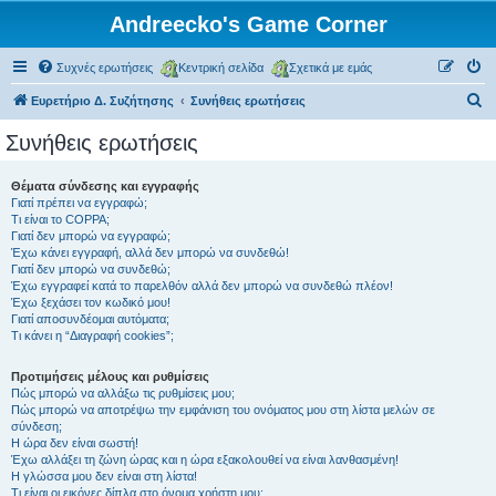
Andreecko's Game Corner
Συχνές ερωτήσεις
Κεντρική σελίδα
Σχετικά με εμάς
Α
Ευρετήριο Δ. Συζήτησης
Συνήθεις ερωτήσεις
ν
Συνήθεις ερωτήσεις
α
ζ
Θέματα σύνδεσης και εγγραφής
Γιατί πρέπει να εγγραφώ;
ή
Τι είναι το COPPA;
τ
Γιατί δεν μπορώ να εγγραφώ;
Έχω κάνει εγγραφή, αλλά δεν μπορώ να συνδεθώ!
η
Γιατί δεν μπορώ να συνδεθώ;
Έχω εγγραφεί κατά το παρελθόν αλλά δεν μπορώ να συνδεθώ πλέον!
σ
Έχω ξεχάσει τον κωδικό μου!
η
Γιατί αποσυνδέομαι αυτόματα;
Τι κάνει η “Διαγραφή cookies”;
Προτιμήσεις μέλους και ρυθμίσεις
Πώς μπορώ να αλλάξω τις ρυθμίσεις μου;
Πώς μπορώ να αποτρέψω την εμφάνιση του ονόματος μου στη λίστα μελών σε
σύνδεση;
Η ώρα δεν είναι σωστή!
Έχω αλλάξει τη ζώνη ώρας και η ώρα εξακολουθεί να είναι λανθασμένη!
Η γλώσσα μου δεν είναι στη λίστα!
Τι είναι οι εικόνες δίπλα στο όνομα χρήστη μου;