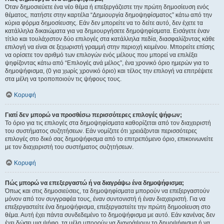
Όταν δημοσιεύετε ένα νέο θέμα ή επεξεργάζεστε την πρώτη δημοσίευση ενός
θέματος, πατήστε στην καρτέλα “Δημιουργία δημοψηφίσματος” κάτω από την
κύρια φόρμα δημοσίευσης. Εάν δεν μπορείτε να το δείτε αυτό, δεν έχετε τα
κατάλληλα δικαιώματα για να δημιουργήσετε δημοψηφίσματα. Εισάγετε έναν
τίτλο και τουλάχιστον δύο επιλογές στα κατάλληλα πεδία, διασφαλίζοντας κάθε
επιλογή να είναι σε ξεχωριστή γραμμή στην περιοχή κειμένου. Μπορείτε επίσης
να ορίσετε τον αριθμό των επιλογών ενός μέλους που μπορεί να επιλέξει
ψηφίζοντας κάτω από “Επιλογές ανά μέλος”, ένα χρονικό όριο ημερών για το
δημοψήφισμα, (0 για χωρίς χρονικό όριο) και τέλος την επιλογή να επιτρέψετε
στα μέλη να τροποποιούν τις ψήφους τους.
Κορυφή
Γιατί δεν μπορώ να προσθέσω περισσότερες επιλογές ψήφων;
Το όριο για τις επιλογές στα δημοψηφίσματα καθορίζεται από τον διαχειριστή
του συστήματος συζητήσεων. Εάν νομίζετε ότι χρειάζονται περισσότερες
επιλογές στο δικό σας δημοψήφισμα από το επιτρεπόμενο όριο, επικοινωνείτε
με τον διαχειριστή του συστήματος συζητήσεων.
Κορυφή
Πώς μπορώ να επεξεργαστώ ή να διαγράψω ένα δημοψήφισμα;
Όπως και στις δημοσιεύσεις, τα δημοψηφίσματα μπορούν να επεξεργαστούν
μόνον από τον συγγραφέα τους, έναν συντονιστή ή έναν διαχειριστή. Για να
επεξεργαστείτε ένα δημοψήφισμα, επεξεργαστείτε την πρώτη δημοσίευση στο
θέμα. Αυτή έχει πάντα συνδεδεμένο το δημοψήφισμα με αυτό. Εάν κανένας δεν
έχει δώσει μια ψήφο, τα μέλη μπορούν να διαγράψουν το δημοψήφισμα ή να