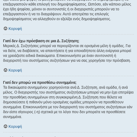
επεξεργαστούν κάθε επιλογή του δημοψηφίσματος. Ωστόσο, εάν κάποιο μέλος
έχει ήδη ψηφίσει, μόνον οι συντονιστές ή οι διαχειριστές μπορούν να το
επεξεργαστούν ή να το διαγράψουν. Αυτό αποτρέπει τις επιλογές
δημοψηφίσματος να αλλαχθούν εν εξελίξει ενός δημοψηφίσματος.
Κορυφή
Γιατί δεν έχω πρόσβαση σε μια Δ. Συζήτηση;
Μερικές Δ. Συζητήσεις μπορεί να περιορίζονται σε ορισμένα μέλη ή ομάδες. Για
να δείτε, να διαβάσετε, να απαντήσετε ή για οποιαδήποτε άλλη ενέργεια μπορεί
να χρειάζεστε ειδικά δικαιώματα. Επικοινωνήστε με έναν συντονιστή ή
διαχειριστή του συστήματος συζητήσεων για να σας χορηγήσει την πρόσβαση.
Κορυφή
Γιατί δεν μπορώ να προσθέσω συνημμένα;
Τα δικαιώματα συνημμένου χορηγούνται ανά Δ. Συζήτηση, ανά ομάδα, ή ανά
μέλος. Ο διαχειριστής του συστήματος συζητήσεων μπορεί να μην έχει επιτρέψει
την προσθήκη συνημμένων στη συγκεκριμένη Δ. Συζήτηση που θέλετε να
δημοσιεύσετε ή πιθανόν μόνο ορισμένες ομάδες μπορούν να προσθέτουν
συνημμένα. Επικοινωνήστε με τον διαχειριστή του συστήματος συζητήσεων εάν
δεν είστε σίγουρος (-η) σχετικά με το λόγο που δεν μπορείτε να προσθέσετε
συνημμένα.
Κορυφή