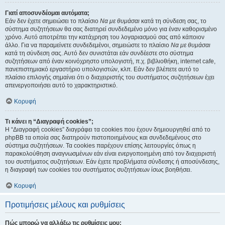
Γιατί αποσυνδέομαι αυτόματα;
Εάν δεν έχετε σημειώσει το πλαίσιο
Να με θυμάσαι
κατά τη σύνδεση σας, το
σύστημα συζητήσεων θα σας διατηρεί συνδεδεμένο μόνο για έναν καθορισμένο
χρόνο. Αυτό αποτρέπει την κατάχρηση του λογαριασμού σας από κάποιον
άλλο. Για να παραμείνετε συνδεδεμένοι, σημειώστε το πλαίσιο
Να με θυμάσαι
κατά τη σύνδεση σας. Αυτό δεν συνιστάται εάν συνδέεστε στο σύστημα
συζητήσεων από έναν κοινόχρηστο υπολογιστή, π.χ. βιβλιοθήκη, internet cafe,
πανεπιστημιακό εργαστήριο υπολογιστών, κλπ. Εάν δεν βλέπετε αυτό το
πλαίσιο επιλογής σημαίνει ότι ο διαχειριστής του συστήματος συζητήσεων έχει
απενεργοποιήσει αυτό το χαρακτηριστικό.
Κορυφή
Τι κάνει η “Διαγραφή cookies”;
Η “Διαγραφή cookies” διαγράφει τα cookies που έχουν δημιουργηθεί από το
phpBB τα οποία σας διατηρούν πιστοποιημένους και συνδεδεμένους στο
σύστημα συζητήσεων. Τα cookies παρέχουν επίσης λειτουργίες όπως η
παρακολούθηση αναγνωσμένων εάν είναι ενεργοποιημένη από τον διαχειριστή
του συστήματος συζητήσεων. Εάν έχετε προβλήματα σύνδεσης ή αποσύνδεσης,
η διαγραφή των cookies του συστήματος συζητήσεων ίσως βοηθήσει.
Κορυφή
Προτιμήσεις μέλους και ρυθμίσεις
Πώς μπορώ να αλλάξω τις ρυθμίσεις μου;