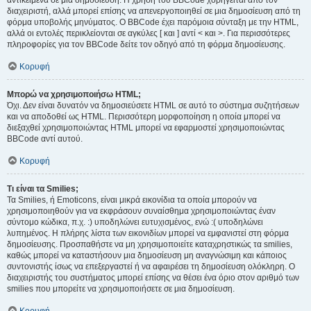
αντικείμενα σε μια δημοσίευση. Η χρήση του BBCode χορηγείται από τον
διαχειριστή, αλλά μπορεί επίσης να απενεργοποιηθεί σε μια δημοσίευση από τη
φόρμα υποβολής μηνύματος. Ο BBCode έχει παρόμοια σύνταξη με την HTML,
αλλά οι εντολές περικλείονται σε αγκύλες [ και ] αντί < και >. Για περισσότερες
πληροφορίες για τον BBCode δείτε τον οδηγό από τη φόρμα δημοσίευσης.
Κορυφή
Μπορώ να χρησιμοποιήσω HTML;
Όχι. Δεν είναι δυνατόν να δημοσιεύσετε HTML σε αυτό το σύστημα συζητήσεων
και να αποδοθεί ως HTML. Περισσότερη μορφοποίηση η οποία μπορεί να
διεξαχθεί χρησιμοποιώντας HTML μπορεί να εφαρμοστεί χρησιμοποιώντας
BBCode αντί αυτού.
Κορυφή
Τι είναι τα Smilies;
Τα Smilies, ή Emoticons, είναι μικρά εικονίδια τα οποία μπορούν να
χρησιμοποιηθούν για να εκφράσουν συναίσθημα χρησιμοποιώντας έναν
σύντομο κώδικα, π.χ. :) υποδηλώνει ευτυχισμένος, ενώ :( υποδηλώνει
λυπημένος. Η πλήρης λίστα των εικονιδίων μπορεί να εμφανιστεί στη φόρμα
δημοσίευσης. Προσπαθήστε να μη χρησιμοποιείτε καταχρηστικώς τα smilies,
καθώς μπορεί να καταστήσουν μια δημοσίευση μη αναγνώσιμη και κάποιος
συντονιστής ίσως να επεξεργαστεί ή να αφαιρέσει τη δημοσίευση ολόκληρη. Ο
διαχειριστής του συστήματος μπορεί επίσης να θέσει ένα όριο στον αριθμό των
smilies που μπορείτε να χρησιμοποιήσετε σε μια δημοσίευση.