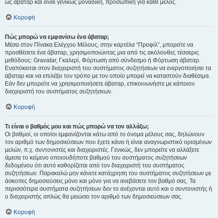
ως άβαταρ και είναι γενικώς μοναδική, προσωπική για κάθε μέλος.
Κορυφή
Πώς μπορώ να εμφανίσω ένα άβαταρ;
Μέσα στον Πίνακα Ελέγχου Μέλους, στην καρτέλα “Προφίλ”, μπορείτε να
προσθέσετε ένα άβαταρ, χρησιμοποιώντας μια από τις ακόλουθες τέσσερις
μεθόδους: Gravatar, Γκαλερί, Φόρτωση από σύνδεσμο ή Φόρτωση άβαταρ.
Εναπόκειται στον διαχειριστή του συστήματος συζητήσεων να ενεργοποιήσει τα
άβαταρ και να επιλέξει τον τρόπο με τον οποίο μπορεί να καταστούν διαθέσιμα.
Εάν δεν μπορείτε να χρησιμοποιήσετε άβαταρ, επικοινωνήστε με κάποιον
διαχειριστή του συστήματος συζητήσεων.
Κορυφή
Τι είναι ο βαθμός μου και πώς μπορώ να τον αλλάξω;
Οι βαθμοί, οι οποίοι εμφανίζονται κάτω από το όνομα μέλους σας, δηλώνουν
τον αριθμό των δημοσιεύσεων που έχετε κάνει ή είναι αναγνωριστικό ορισμένων
μελών, π.χ. συντονιστές και διαχειριστές. Γενικώς, δεν μπορείτε να αλλάξετε
άμεσα το κείμενο οποιουδήποτε βαθμού του συστήματος συζητήσεων
δεδομένου ότι αυτό καθορίζεται από τον διαχειριστή του συστήματος
συζητήσεων. Παρακαλώ μην κάνετε κατάχρηση του συστήματος συζητήσεων με
άσκοπες δημοσιεύσεις μόνο και μόνο για να ανεβάσετε τον βαθμό σας. Τα
περισσότερα συστήματα συζητήσεων δεν το ανέχονται αυτό και ο συντονιστής ή
ο διαχειριστής απλώς θα μειώσει τον αριθμό των δημοσιεύσεων σας.
Κορυφή