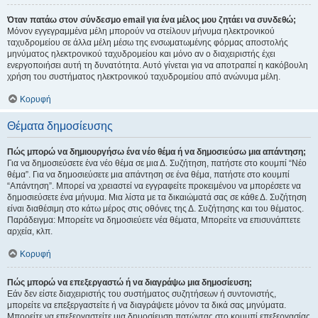
Όταν πατάω στον σύνδεσμο email για ένα μέλος μου ζητάει να συνδεθώ;
Μόνον εγγεγραμμένα μέλη μπορούν να στείλουν μήνυμα ηλεκτρονικού
ταχυδρομείου σε άλλα μέλη μέσω της ενσωματωμένης φόρμας αποστολής
μηνύματος ηλεκτρονικού ταχυδρομείου και μόνο αν ο διαχειριστής έχει
ενεργοποιήσει αυτή τη δυνατότητα. Αυτό γίνεται για να αποτραπεί η κακόβουλη
χρήση του συστήματος ηλεκτρονικού ταχυδρομείου από ανώνυμα μέλη.
Κορυφή
Θέματα δημοσίευσης
Πώς μπορώ να δημιουργήσω ένα νέο θέμα ή να δημοσιεύσω μια απάντηση;
Για να δημοσιεύσετε ένα νέο θέμα σε μια Δ. Συζήτηση, πατήστε στο κουμπί “Νέο
θέμα”. Για να δημοσιεύσετε μια απάντηση σε ένα θέμα, πατήστε στο κουμπί
“Απάντηση”. Μπορεί να χρειαστεί να εγγραφείτε προκειμένου να μπορέσετε να
δημοσιεύσετε ένα μήνυμα. Μια λίστα με τα δικαιώματά σας σε κάθε Δ. Συζήτηση
είναι διαθέσιμη στο κάτω μέρος στις οθόνες της Δ. Συζήτησης και του θέματος.
Παράδειγμα: Μπορείτε να δημοσιεύετε νέα θέματα, Μπορείτε να επισυνάπτετε
αρχεία, κλπ.
Κορυφή
Πώς μπορώ να επεξεργαστώ ή να διαγράψω μια δημοσίευση;
Εάν δεν είστε διαχειριστής του συστήματος συζητήσεων ή συντονιστής,
μπορείτε να επεξεργαστείτε ή να διαγράψετε μόνον τα δικά σας μηνύματα.
Μπορείτε να επεξεργαστείτε μια δημοσίευση πατώντας στο κουμπί επεξεργασίας