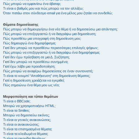
Πώς μπορώ να εμφανίσω ένα άβαταρ;
Τι είναι ο βαθμός μου και πώς μπορώ να τον αλλάξω;
Όταν πατάω στον σύνδεσμο email για ένα μέλος μου ζητάει να συνδεθώ;
Θέματα δημοσίευσης
Πώς μπορώ να δημιουργήσω ένα νέο θέμα ή να δημοσιεύσω μια απάντηση;
Πώς μπορώ να επεξεργαστώ ή να διαγράψω μια δημοσίευση;
Πώς προσθέτω μια υπογραφή στη δημοσίευση μου;
Πώς δημιουργώ ένα δημοψήφισμα;
Γιατί δεν μπορώ να προσθέσω περισσότερες επιλογές ψήφων;
Πώς μπορώ να επεξεργαστώ ή να διαγράψω ένα δημοψήφισμα;
Γιατί δεν έχω πρόσβαση σε μια Δ. Συζήτηση;
Γιατί δεν μπορώ να προσθέσω συνημμένα;
Γιατί έχω λάβει μια προειδοποίηση;
Πώς μπορώ να αναφέρω δημοσιεύσεις σε έναν συντονιστή;
Τι είναι το κουμπί “Αποθήκευση” στη δημοσίευση θέματος;
Γιατί η δημοσίευση χρειάζεται να εγκριθεί;
Πώς σημειώνω ένα θέμα μου ως νέο;
Μορφοποίηση και τύποι θεμάτων
Τι είναι ο BBCode;
Μπορώ να χρησιμοποιήσω HTML;
Τι είναι τα Smilies;
Μπορώ να δημοσιεύω εικόνες;
Τι είναι οι γενικές ανακοινώσεις;
Τι είναι οι ανακοινώσεις;
Τι είναι τα επισημασμένα θέματα;
Τι είναι τα κλειδωμένα θέματα;
Τι είναι τα εικονίδια θεμάτων;