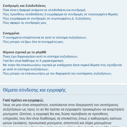
Συνδρομές και Σελιδοδείκτες
Ποια είναι η διαφορά ανάμεσα σε σελιδοδείκτη και συνδρομή;
Πώς προσθέτω σελιδοδείκτες ή εγγράφομαι σε συνδρομές σε συγκεκριμένα θέματα;
Πώς εγγράφομαι σε συνδρομές σε συγκεκριμένες Δ. Συζητήσεις;
Πώς αφαιρώ τις συνδρομές μου;
Συνημμένα
Τι συνημμένα επιτρέπονται σε αυτό το σύστημα συζητήσεων;
Πώς μπορώ να βρω όλα τα συνημμένα μου;
Θέματα σχετικά με το phpBB
Ποιος έχει δημιουργήσει αυτό το σύστημα συζητήσεων;
Γιατί δεν είναι διαθέσιμο το Χ χαρακτηριστικό;
Με ποιον θα επικοινωνήσω σχετικά με κατάχρηση ή/και νομικά θέματα που σχετίζονται
με αυτό το σύστημα συζητήσεων;
Πώς μπορώ να επικοινωνήσω με τον διαχειριστή του συστήματος συζητήσεων;
Θέματα σύνδεσης και εγγραφής
Γιατί πρέπει να εγγραφώ;
Ίσως να μην είναι απαραίτητο, εναπόκειται στον διαχειριστή του συστήματος
συζητήσεων ως προς το αν θα πρέπει να εγγραφείτε προκειμένου να αναρτήσετε
μηνύματα. Ωστόσο, η εγγραφή θα σας δώσει πρόσβαση σε πρόσθετες
υπηρεσίες που δεν είναι διαθέσιμες σε επισκέπτες όπως ο καθορισμός εικόνων
μελών (avatars), προσωπικά μηνύματα, αποστολή και λήψη μηνυμάτων