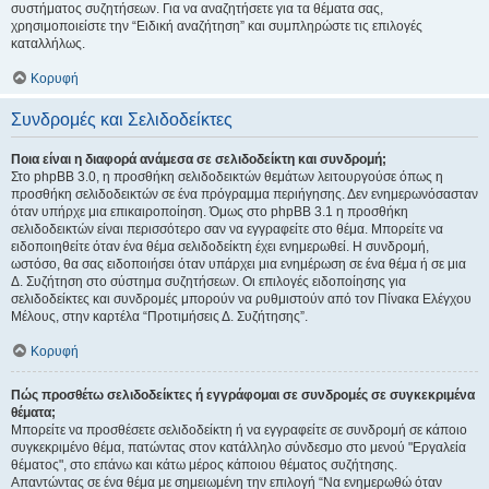
συστήματος συζητήσεων. Για να αναζητήσετε για τα θέματα σας,
χρησιμοποιείστε την “Ειδική αναζήτηση” και συμπληρώστε τις επιλογές
καταλλήλως.
Κορυφή
Συνδρομές και Σελιδοδείκτες
Ποια είναι η διαφορά ανάμεσα σε σελιδοδείκτη και συνδρομή;
Στο phpBB 3.0, η προσθήκη σελιδοδεικτών θεμάτων λειτουργούσε όπως η
προσθήκη σελιδοδεικτών σε ένα πρόγραμμα περιήγησης. Δεν ενημερωνόσασταν
όταν υπήρχε μια επικαιροποίηση. Όμως στο phpBB 3.1 η προσθήκη
σελιδοδεικτών είναι περισσότερο σαν να εγγραφείτε στο θέμα. Μπορείτε να
ειδοποιηθείτε όταν ένα θέμα σελιδοδείκτη έχει ενημερωθεί. Η συνδρομή,
ωστόσο, θα σας ειδοποιήσει όταν υπάρχει μια ενημέρωση σε ένα θέμα ή σε μια
Δ. Συζήτηση στο σύστημα συζητήσεων. Οι επιλογές ειδοποίησης για
σελιδοδείκτες και συνδρομές μπορούν να ρυθμιστούν από τον Πίνακα Ελέγχου
Μέλους, στην καρτέλα “Προτιμήσεις Δ. Συζήτησης”.
Κορυφή
Πώς προσθέτω σελιδοδείκτες ή εγγράφομαι σε συνδρομές σε συγκεκριμένα
θέματα;
Μπορείτε να προσθέσετε σελιδοδείκτη ή να εγγραφείτε σε συνδρομή σε κάποιο
συγκεκριμένο θέμα, πατώντας στον κατάλληλο σύνδεσμο στο μενού "Εργαλεία
θέματος", στο επάνω και κάτω μέρος κάποιου θέματος συζήτησης.
Απαντώντας σε ένα θέμα με σημειωμένη την επιλογή “Να ενημερωθώ όταν