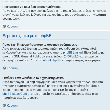
Πώς μπορώ να βρω όλα τα συνημμένα μου;
Για να βρείτε τη λίστα των συνημμένων σας τα οποία έχετε φορτώσει, πηγαίνετε
στον Πίνακα Ελέγχου Μέλους και ακολουθήστε τους συνδέσμους στην ενότητα
συνημμένων.
Κορυφή
Θέματα σχετικά με το phpBB
Ποιος έχει δημιουργήσει αυτό το σύστημα συζητήσεων;
Αυτό το λογισμικό (στη μη τροποποιημένη του έκδοση) έχει υλοποιηθεί,
κυκλοφορήσει και είναι κατοχυρωμένο από το
phpBB Limited
. Είναι διαθέσιμο
υπό την GNU General Public License, έκδοση 2 (GPL-2.0) και μπορεί να
διανεμηθεί ελεύθερα. Δείτε στο
About phpBB
για περισσότερες λεπτομέρειες.
Κορυφή
Γιατί δεν είναι διαθέσιμο το Χ χαρακτηριστικό;
Αυτό το πρόγραμμα δημιουργήθηκε και η άδεια χρήσης του αποδόθηκε από
την ομάδα ανάπτυξης λογισμικού phpBB Limited. Εάν νομίζετε ότι κάποιο
χαρακτηριστικό πρέπει να προστεθεί, επισκεφθείτε την ιστοσελίδα
phpBB Ideas Centre
, όπου μπορείτε να ψηφίσετε υπάρχουσες ιδέες ή να
προτείνετε νέες λειτουργίες.
Κορυφή