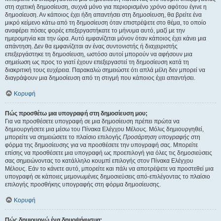
στη σχετική δημοσίευση, συχνά μόνο για περιορισμένο χρόνο αφότου έγινε η
δημοσίευση. Αν κάποιος έχει ήδη απαντήσει στη δημοσίευση, θα βρείτε ένα
μικρό κείμενο κάτω από τη δημοσίευση όταν επιστρέψετε στο θέμα, το οποίο
αναφέρει πόσες φορές επεξεργαστήκατε το μήνυμα αυτό, μαζί με την
ημερομηνία και την ώρα. Αυτό εμφανίζεται μόνον όταν κάποιος έχει κάνει μια
απάντηση. Δεν θα εμφανίζεται αν ένας συντονιστής ή διαχειριστής
επεξεργάστηκε τη δημοσίευση, ωστόσο αυτοί μπορούν να αφήσουν μια
σημείωση ως προς το γιατί έχουν επεξεργαστεί τη δημοσίευση κατά τη
διακριτική τους ευχέρεια. Παρακαλώ σημειώστε ότι απλά μέλη δεν μπορεί να
διαγράψουν μια δημοσίευση από τη στιγμή που κάποιος έχει απαντήσει.
Κορυφή
Πώς προσθέτω μια υπογραφή στη δημοσίευση μου;
Για να προσθέσετε υπογραφή σε μια δημοσίευση πρέπει πρώτα να
δημιουργήσετε μια μέσω του Πίνακα Ελέγχου Μέλους. Μόλις δημιουργηθεί,
μπορείτε να σημειώσετε το πλαίσιο επιλογής
Προσάρτηση υπογραφής
στη
φόρμα της δημοσίευσης για να προσθέσετε την υπογραφή σας. Μπορείτε
επίσης να προσθέσετε μια υπογραφή ως προεπιλογή για όλες τις δημοσιεύσεις
σας σημειώνοντας το κατάλληλο κουμπί επιλογής στον Πίνακα Ελέγχου
Μέλους. Εάν το κάνετε αυτό, μπορείτε και πάλι να αποτρέψετε να προστεθεί μια
υπογραφή σε κάποιες μεμονωμένες δημοσιεύσεις από-επιλέγοντας το πλαίσιο
επιλογής προσθήκης υπογραφής στη φόρμα δημοσίευσης.
Κορυφή
Πώς δημιουργώ ένα δημοψήφισμα;