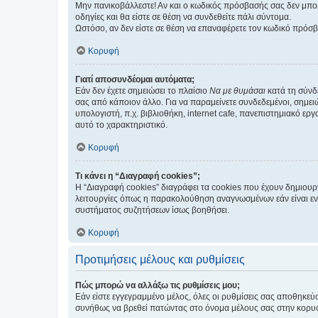
Μην πανικοβάλλεστε! Αν και ο κωδικός πρόσβασής σας δεν μπορ
οδηγίες και θα είστε σε θέση να συνδεθείτε πάλι σύντομα.
Ωστόσο, αν δεν είστε σε θέση να επαναφέρετε τον κωδικό πρόσ
Κορυφή
Γιατί αποσυνδέομαι αυτόματα;
Εάν δεν έχετε σημειώσει το πλαίσιο
Να με θυμάσαι
κατά τη σύνδ
σας από κάποιον άλλο. Για να παραμείνετε συνδεδεμένοι, σημει
υπολογιστή, π.χ. βιβλιοθήκη, internet cafe, πανεπιστημιακό ερ
αυτό το χαρακτηριστικό.
Κορυφή
Τι κάνει η “Διαγραφή cookies”;
Η “Διαγραφή cookies” διαγράφει τα cookies που έχουν δημιου
λειτουργίες όπως η παρακολούθηση αναγνωσμένων εάν είναι εν
συστήματος συζητήσεων ίσως βοηθήσει.
Κορυφή
Προτιμήσεις μέλους και ρυθμίσεις
Πώς μπορώ να αλλάξω τις ρυθμίσεις μου;
Εάν είστε εγγεγραμμένο μέλος, όλες οι ρυθμίσεις σας αποθηκε
συνήθως να βρεθεί πατώντας στο όνομα μέλους σας στην κορυφή