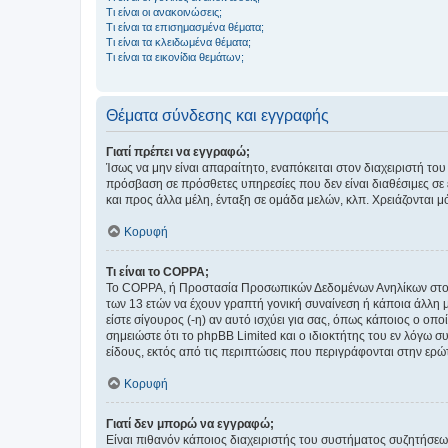
Τι είναι οι ανακοινώσεις;
Τι είναι τα επισημασμένα θέματα;
Τι είναι τα κλειδωμένα θέματα;
Τι είναι τα εικονίδια θεμάτων;
Θέματα σύνδεσης και εγγραφής
Γιατί πρέπει να εγγραφώ;
Ίσως να μην είναι απαραίτητο, εναπόκειται στον διαχειριστή 
πρόσβαση σε πρόσθετες υπηρεσίες που δεν είναι διαθέσιμες σ
και προς άλλα μέλη, ένταξη σε ομάδα μελών, κλπ. Χρειάζονται 
Κορυφή
Τι είναι το COPPA;
Το COPPA, ή Προστασία Προσωπικών Δεδομένων Ανηλίκων στο Δ
των 13 ετών να έχουν γραπτή γονική συναίνεση ή κάποια άλλη 
είστε σίγουρος (-η) αν αυτό ισχύει για σας, όπως κάποιος ο ο
σημειώστε ότι το phpBB Limited και ο ιδιοκτήτης του εν λόγω
είδους, εκτός από τις περιπτώσεις που περιγράφονται στην ερ
Κορυφή
Γιατί δεν μπορώ να εγγραφώ;
Είναι πιθανόν κάποιος διαχειριστής του συστήματος συζητήσεω