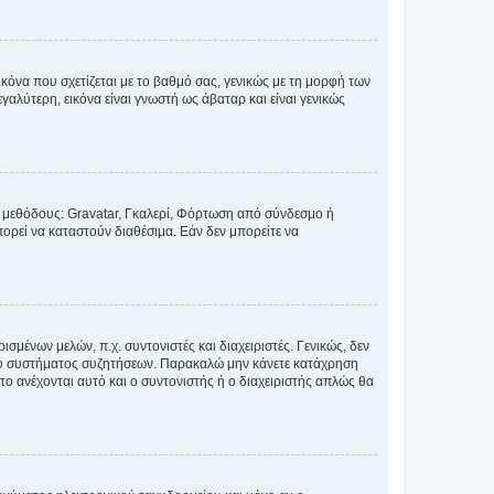
κόνα που σχετίζεται με το βαθμό σας, γενικώς με τη μορφή των
αλύτερη, εικόνα είναι γνωστή ως άβαταρ και είναι γενικώς
ς μεθόδους: Gravatar, Γκαλερί, Φόρτωση από σύνδεσμο ή
ορεί να καταστούν διαθέσιμα. Εάν δεν μπορείτε να
σμένων μελών, π.χ. συντονιστές και διαχειριστές. Γενικώς, δεν
του συστήματος συζητήσεων. Παρακαλώ μην κάνετε κατάχρηση
ο ανέχονται αυτό και ο συντονιστής ή ο διαχειριστής απλώς θα