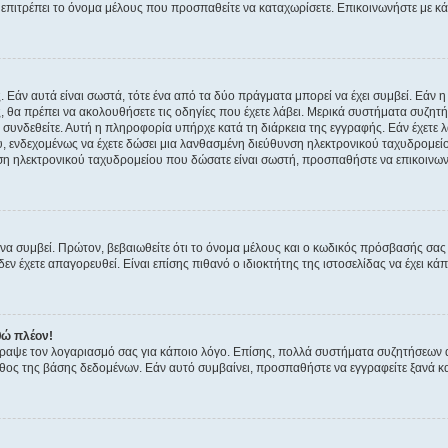
ην επιτρέπει το όνομα μέλους που προσπαθείτε να καταχωρίσετε. Επικοινωνήστε με κ
 Εάν αυτά είναι σωστά, τότε ένα από τα δύο πράγματα μπορεί να έχει συμβεί. Εάν 
ής, θα πρέπει να ακολουθήσετε τις οδηγίες που έχετε λάβει. Μερικά συστήματα συζητή
α συνδεθείτε. Αυτή η πληροφορία υπήρχε κατά τη διάρκεια της εγγραφής. Εάν έχετε
υ, ενδεχομένως να έχετε δώσει μια λανθασμένη διεύθυνση ηλεκτρονικού ταχυδρομείο
νση ηλεκτρονικού ταχυδρομείου που δώσατε είναι σωστή, προσπαθήστε να επικοινωνή
 συμβεί. Πρώτον, βεβαιωθείτε ότι το όνομα μέλους και ο κωδικός πρόσβασής σας ε
εν έχετε απαγορευθεί. Είναι επίσης πιθανό ο ιδιοκτήτης της ιστοσελίδας να έχει κάπ
θώ πλέον!
έγραψε τον λογαριασμό σας για κάποιο λόγο. Επίσης, πολλά συστήματα συζητήσεων
θος της βάσης δεδομένων. Εάν αυτό συμβαίνει, προσπαθήστε να εγγραφείτε ξανά και