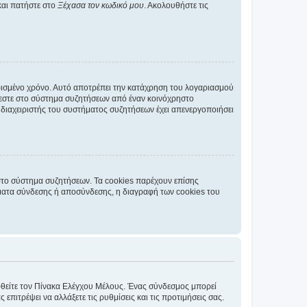
και πατήστε στο
Ξέχασα τον κωδικό μου
. Ακολουθήστε τις
ρισμένο χρόνο. Αυτό αποτρέπει την κατάχρηση του λογαριασμού
έεστε στο σύστημα συζητήσεων από έναν κοινόχρηστο
 ο διαχειριστής του συστήματος συζητήσεων έχει απενεργοποιήσει
στο σύστημα συζητήσεων. Τα cookies παρέχουν επίσης
ματα σύνδεσης ή αποσύνδεσης, η διαγραφή των cookies του
εφθείτε τον Πίνακα Ελέγχου Μέλους. Ένας σύνδεσμος μπορεί
ιτρέψει να αλλάξετε τις ρυθμίσεις και τις προτιμήσεις σας.