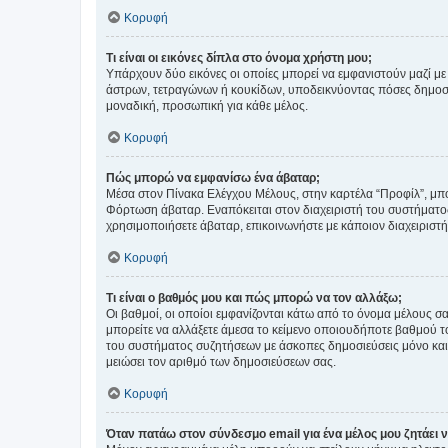
Κορυφή
Τι είναι οι εικόνες δίπλα στο όνομα χρήστη μου;
Υπάρχουν δύο εικόνες οι οποίες μπορεί να εμφανιστούν μαζί με
άστρων, τετραγώνων ή κουκίδων, υποδεικνύοντας πόσες δημοσιεύ
μοναδική, προσωπική για κάθε μέλος.
Κορυφή
Πώς μπορώ να εμφανίσω ένα άβαταρ;
Μέσα στον Πίνακα Ελέγχου Μέλους, στην καρτέλα “Προφίλ”, μπο
Φόρτωση άβαταρ. Εναπόκειται στον διαχειριστή του συστήματος 
χρησιμοποιήσετε άβαταρ, επικοινωνήστε με κάποιον διαχειριστ
Κορυφή
Τι είναι ο βαθμός μου και πώς μπορώ να τον αλλάξω;
Οι βαθμοί, οι οποίοι εμφανίζονται κάτω από το όνομα μέλους σα
μπορείτε να αλλάξετε άμεσα το κείμενο οποιουδήποτε βαθμού 
του συστήματος συζητήσεων με άσκοπες δημοσιεύσεις μόνο και 
μειώσει τον αριθμό των δημοσιεύσεων σας.
Κορυφή
Όταν πατάω στον σύνδεσμο email για ένα μέλος μου ζητάει 