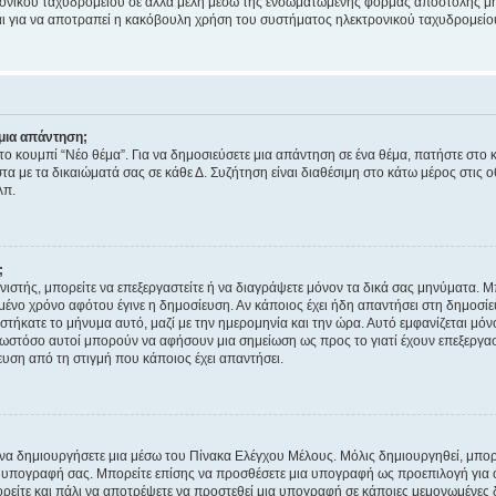
ονικού ταχυδρομείου σε άλλα μέλη μέσω της ενσωματωμένης φόρμας αποστολής μη
νεται για να αποτραπεί η κακόβουλη χρήση του συστήματος ηλεκτρονικού ταχυδρομεί
μια απάντηση;
στο κουμπί “Νέο θέμα”. Για να δημοσιεύσετε μια απάντηση σε ένα θέμα, πατήστε στο 
τα με τα δικαιώματά σας σε κάθε Δ. Συζήτηση είναι διαθέσιμη στο κάτω μέρος στις 
λπ.
;
νιστής, μπορείτε να επεξεργαστείτε ή να διαγράψετε μόνον τα δικά σας μηνύματα. 
μένο χρόνο αφότου έγινε η δημοσίευση. Αν κάποιος έχει ήδη απαντήσει στη δημοσίε
τήκατε το μήνυμα αυτό, μαζί με την ημερομηνία και την ώρα. Αυτό εμφανίζεται μόνο
 ωστόσο αυτοί μπορούν να αφήσουν μια σημείωση ως προς το γιατί έχουν επεξεργασ
υση από τη στιγμή που κάποιος έχει απαντήσει.
α δημιουργήσετε μια μέσω του Πίνακα Ελέγχου Μέλους. Μόλις δημιουργηθεί, μπορε
 υπογραφή σας. Μπορείτε επίσης να προσθέσετε μια υπογραφή ως προεπιλογή για ό
ορείτε και πάλι να αποτρέψετε να προστεθεί μια υπογραφή σε κάποιες μεμονωμένες