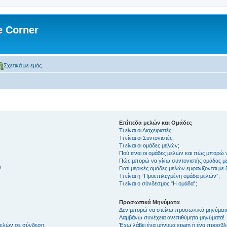
 Corner
Σχετικά με εμάς
Επίπεδα μελών και Ομάδες
Τι είναι οι Διαχειριστές;
Τι είναι οι Συντονιστές;
Τι είναι οι ομάδες μελών;
Πού είναι οι ομάδες μελών και πώς μπορώ 
Πώς μπορώ να γίνω συντονιστής ομάδας μ
!
Γιατί μερικές ομάδες μελών εμφανίζονται με
Τι είναι η “Προεπιλεγμένη ομάδα μελών”;
Τι είναι ο σύνδεσμος "Η ομάδα”;
Προσωπικά Μηνύματα
Δεν μπορώ να στείλω προσωπικά μηνύματ
Λαμβάνω συνέχεια ανεπιθύμητα μηνύματα!
μελών σε σύνδεση;
Έχω λάβει ένα μήνυμα spam ή ένα προσβλη