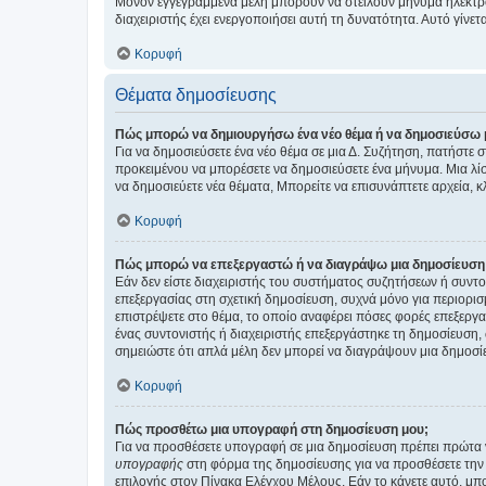
Μόνον εγγεγραμμένα μέλη μπορούν να στείλουν μήνυμα ηλεκτρ
διαχειριστής έχει ενεργοποιήσει αυτή τη δυνατότητα. Αυτό γί
Κορυφή
Θέματα δημοσίευσης
Πώς μπορώ να δημιουργήσω ένα νέο θέμα ή να δημοσιεύσω 
Για να δημοσιεύσετε ένα νέο θέμα σε μια Δ. Συζήτηση, πατήστε 
προκειμένου να μπορέσετε να δημοσιεύσετε ένα μήνυμα. Μια λίσ
να δημοσιεύετε νέα θέματα, Μπορείτε να επισυνάπτετε αρχεία, κ
Κορυφή
Πώς μπορώ να επεξεργαστώ ή να διαγράψω μια δημοσίευση
Εάν δεν είστε διαχειριστής του συστήματος συζητήσεων ή συντο
επεξεργασίας στη σχετική δημοσίευση, συχνά μόνο για περιορισ
επιστρέψετε στο θέμα, το οποίο αναφέρει πόσες φορές επεξεργασ
ένας συντονιστής ή διαχειριστής επεξεργάστηκε τη δημοσίευση,
σημειώστε ότι απλά μέλη δεν μπορεί να διαγράψουν μια δημοσίε
Κορυφή
Πώς προσθέτω μια υπογραφή στη δημοσίευση μου;
Για να προσθέσετε υπογραφή σε μια δημοσίευση πρέπει πρώτα ν
υπογραφής
στη φόρμα της δημοσίευσης για να προσθέσετε την
επιλογής στον Πίνακα Ελέγχου Μέλους. Εάν το κάνετε αυτό, μπ