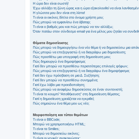
Η ώρα δεν είναι σωστή!
Έχω αλλάξει τη ζώνη ώρας και η ώρα εξακολουθεί να είναι λανθασμέν
Η γλώσσα μου δεν είναι στη λίστα!
Τι είναι οι εικόνες δίπλα στο όνομα χρήστη μου;
Πώς μπορώ να εμφανίσω ένα άβαταρ;
Τι είναι ο βαθμός μου και πώς μπορώ να τον αλλάξω;
Όταν πατάω στον σύνδεσμο email για ένα μέλος μου ζητάει να συνδε
Θέματα δημοσίευσης
Πώς μπορώ να δημιουργήσω ένα νέο θέμα ή να δημοσιεύσω μια απάν
Πώς μπορώ να επεξεργαστώ ή να διαγράψω μια δημοσίευση;
Πώς προσθέτω μια υπογραφή στη δημοσίευση μου;
Πώς δημιουργώ ένα δημοψήφισμα;
Γιατί δεν μπορώ να προσθέσω περισσότερες επιλογές ψήφων;
Πώς μπορώ να επεξεργαστώ ή να διαγράψω ένα δημοψήφισμα;
Γιατί δεν έχω πρόσβαση σε μια Δ. Συζήτηση;
Γιατί δεν μπορώ να προσθέσω συνημμένα;
Γιατί έχω λάβει μια προειδοποίηση;
Πώς μπορώ να αναφέρω δημοσιεύσεις σε έναν συντονιστή;
Τι είναι το κουμπί “Αποθήκευση” στη δημοσίευση θέματος;
Γιατί η δημοσίευση χρειάζεται να εγκριθεί;
Πώς σημειώνω ένα θέμα μου ως νέο;
Μορφοποίηση και τύποι θεμάτων
Τι είναι ο BBCode;
Μπορώ να χρησιμοποιήσω HTML;
Τι είναι τα Smilies;
Μπορώ να δημοσιεύω εικόνες;
Τι είναι οι γενικές ανακοινώσεις;