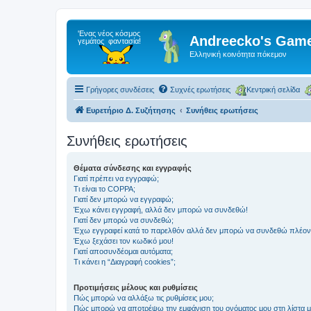
Andreecko's Game
Ελληνική κοινότητα πόκεμον
Γρήγορες συνδέσεις
Συχνές ερωτήσεις
Κεντρική σελίδα
Ευρετήριο Δ. Συζήτησης
Συνήθεις ερωτήσεις
Συνήθεις ερωτήσεις
Θέματα σύνδεσης και εγγραφής
Γιατί πρέπει να εγγραφώ;
Τι είναι το COPPA;
Γιατί δεν μπορώ να εγγραφώ;
Έχω κάνει εγγραφή, αλλά δεν μπορώ να συνδεθώ!
Γιατί δεν μπορώ να συνδεθώ;
Έχω εγγραφεί κατά το παρελθόν αλλά δεν μπορώ να συνδεθώ πλέον
Έχω ξεχάσει τον κωδικό μου!
Γιατί αποσυνδέομαι αυτόματα;
Τι κάνει η “Διαγραφή cookies”;
Προτιμήσεις μέλους και ρυθμίσεις
Πώς μπορώ να αλλάξω τις ρυθμίσεις μου;
Πώς μπορώ να αποτρέψω την εμφάνιση του ονόματος μου στη λίστα 