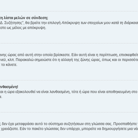
η λίστα μελών σε σύνδεση;
Δ. Συζήτησης”, θα βρείτε την επιλογή
Απόκρυψη των στοιχείων μου κατά τη διάρκει
ζεστε ως μέλος με απόκρυψη.
ζώνης ώρας από αυτή στην οποία βρίσκεστε. Εάν αυτή είναι η περίπτωση, επισκεφθεί
 Σίδνεϋ, κλπ. Παρακαλώ σημειώστε ότι η αλλαγή της ζώνης ώρας, όπως και οι περισσ
 το κάνετε.
ανθασμένη!
 και η ώρα εξακολουθεί να είναι λανθασμένη, τότε ή ώρα που είναι αποθηκευμένη στ
α.
νείς δεν έχει μεταφράσει αυτό το σύστημα συζητήσεων στη γλώσσα σας. Προσπαθήστε
χρειάζεστε. Εάν το πακέτο γλώσσας δεν υπάρχει, μπορείτε να δημιουργήσετε μια ν