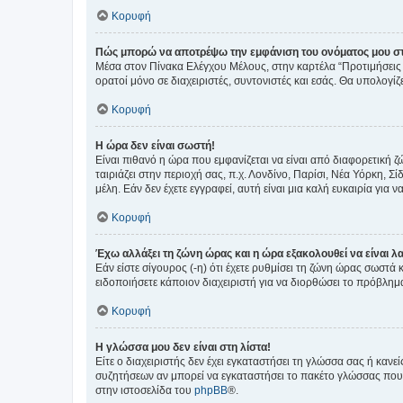
Κορυφή
Πώς μπορώ να αποτρέψω την εμφάνιση του ονόματος μου στ
Μέσα στον Πίνακα Ελέγχου Μέλους, στην καρτέλα “Προτιμήσεις 
ορατοί μόνο σε διαχειριστές, συντονιστές και εσάς. Θα υπολογί
Κορυφή
Η ώρα δεν είναι σωστή!
Είναι πιθανό η ώρα που εμφανίζεται να είναι από διαφορετική 
ταιριάζει στην περιοχή σας, π.χ. Λονδίνο, Παρίσι, Νέα Υόρκη,
μέλη. Εάν δεν έχετε εγγραφεί, αυτή είναι μια καλή ευκαιρία για να
Κορυφή
Έχω αλλάξει τη ζώνη ώρας και η ώρα εξακολουθεί να είναι λ
Εάν είστε σίγουρος (-η) ότι έχετε ρυθμίσει τη ζώνη ώρας σωστά
ειδοποιήσετε κάποιον διαχειριστή για να διορθώσει το πρόβλημ
Κορυφή
Η γλώσσα μου δεν είναι στη λίστα!
Είτε ο διαχειριστής δεν έχει εγκαταστήσει τη γλώσσα σας ή κα
συζητήσεων αν μπορεί να εγκαταστήσει το πακέτο γλώσσας που 
στην ιστοσελίδα του
phpBB
®.