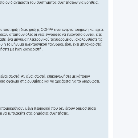
άποιον διαχειριστή του συστήματος συζητήσεων για βοήθεια.
η υποστήριξη διακήρυξης COPPA είναι ενεργοποιημένη και έχετε
σεων απαιτούν όλες οι νέες εγγραφές να ενεργοποιούνται, είτε
 λάβει ένα μήνυμα ηλεκτρονικού ταχυδρομείου, ακολουθήστε τις
υ ή το μήνυμα ηλεκτρονικού ταχυδρομείου, έχει μπλοκαριστεί
σετε με έναν διαχειριστή.
ίναι σωστά. Αν είναι σωστά, επικοινωνήστε με κάποιον
οιο σφάλμα στις ρυθμίσεις και να χρειάζεται να το διορθώσει.
 απομακρύνουν μέλη περιοδικά που δεν έχουν δημοσιεύσει
 να εμπλακείτε στις δημόσιες συζητήσεις.