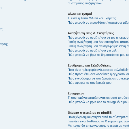
συστήματος συζητήσεων!
η!
Φίλοι και εχθροί
Τι είναι η λίστα Φίλων και Εχθρών;
Πώς μπορώ να προσθέσω / αφαιρέσω μέλη 
θώ;
Αναζήτηση στις Δ. Συζητήσεις
Πώς μπορώ να αναζητήσω σε μια ή περισσό
Γιατί η αναζήτησή μου δεν επιστρέφει αποτ
τηση;
Γιατί η αναζήτηση μου επιστρέφει μια κενή σ
Πώς μπορώ να αναζητήσω για μέλη;
Πώς μπορώ να βρω τις δημοσιεύσεις μου και
Συνδρομές και Σελιδοδείκτες
Ποια είναι η διαφορά ανάμεσα σε σελιδοδείκ
Πώς προσθέτω σελιδοδείκτες ή εγγράφομαι
Πώς εγγράφομαι σε συνδρομές σε συγκεκριμ
Πώς αφαιρώ τις συνδρομές μου;
Συνημμένα
Τι συνημμένα επιτρέπονται σε αυτό το σύσ
Πώς μπορώ να βρω όλα τα συνημμένα μου
Θέματα σχετικά με το phpBB
Ποιος έχει δημιουργήσει αυτό το σύστημα 
Γιατί δεν είναι διαθέσιμο το Χ χαρακτηριστικό
Με ποιον θα επικοινωνήσω σχετικά με κατάχ