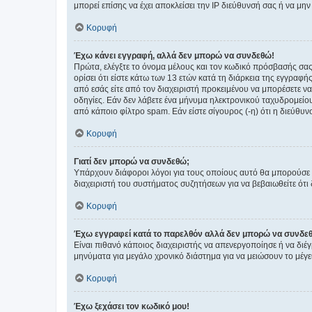
μπορεί επίσης να έχει αποκλείσει την IP διεύθυνσή σας ή να μ
Κορυφή
Έχω κάνει εγγραφή, αλλά δεν μπορώ να συνδεθώ!
Πρώτα, ελέγξτε το όνομα μέλους και τον κωδικό πρόσβασής σας.
ορίσει ότι είστε κάτω των 13 ετών κατά τη διάρκεια της εγγραφ
από εσάς είτε από τον διαχειριστή προκειμένου να μπορέσετε ν
οδηγίες. Εάν δεν λάβετε ένα μήνυμα ηλεκτρονικού ταχυδρομείο
από κάποιο φίλτρο spam. Εάν είστε σίγουρος (-η) ότι η διεύθυ
Κορυφή
Γιατί δεν μπορώ να συνδεθώ;
Υπάρχουν διάφοροι λόγοι για τους οποίους αυτό θα μπορούσε να
διαχειριστή του συστήματος συζητήσεων για να βεβαιωθείτε ότι δ
Κορυφή
Έχω εγγραφεί κατά το παρελθόν αλλά δεν μπορώ να συνδε
Είναι πιθανό κάποιος διαχειριστής να απενεργοποίησε ή να δι
μηνύματα για μεγάλο χρονικό διάστημα για να μειώσουν το μέγε
Κορυφή
Έχω ξεχάσει τον κωδικό μου!