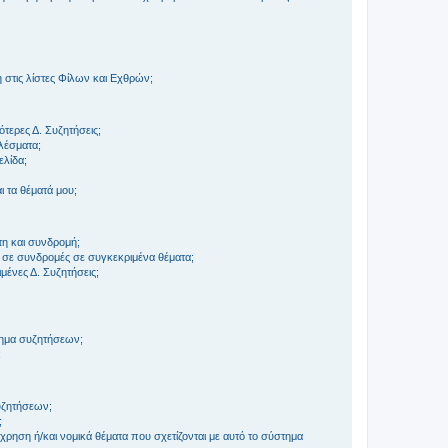
στις λίστες Φίλων και Εχθρών;
τερες Δ. Συζητήσεις;
ελέσματα;
ελίδα;
 τα θέματά μου;
τη και συνδρομή;
 σε συνδρομές σε συγκεκριμένα θέματα;
ένες Δ. Συζητήσεις;
τημα συζητήσεων;
;
συζητήσεων;
;
ρηση ή/και νομικά θέματα που σχετίζονται με αυτό το σύστημα