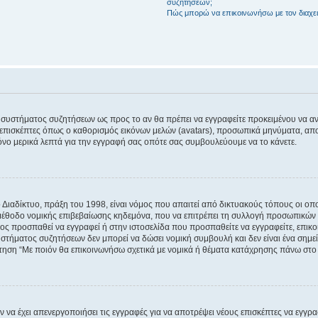
συζητήσεων;
Πώς μπορώ να επικοινωνήσω με τον διαχει
του συστήματος συζητήσεων ως προς το αν θα πρέπει να εγγραφείτε προκειμένου να 
ε επισκέπτες όπως ο καθορισμός εικόνων μελών (avatars), προσωπικά μηνύματα, 
μόνο μερικά λεπτά για την εγγραφή σας οπότε σας συμβουλεύουμε να το κάνετε.
ιαδίκτυο, πράξη του 1998, είναι νόμος που απαιτεί από δικτυακούς τόπους οι ο
μέθοδο νομικής επιβεβαίωσης κηδεμόνα, που να επιτρέπει τη συλλογή προσωπικών 
ποίος προσπαθεί να εγγραφεί ή στην ιστοσελίδα που προσπαθείτε να εγγραφείτε, επ
 συστήματος συζητήσεων δεν μπορεί να δώσει νομική συμβουλή και δεν είναι ένα ση
ώτηση “Με ποιόν θα επικοινωνήσω σχετικά με νομικά ή θέματα κατάχρησης πάνω στο
ν να έχει απενεργοποιήσει τις εγγραφές για να αποτρέψει νέους επισκέπτες να εγγ