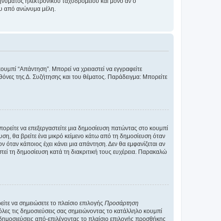
νύματος ηλεκτρονικού ταχυδρομείου και μόνο αν ο
ου από ανώνυμα μέλη.
κουμπί “Απάντηση”. Μπορεί να χρειαστεί να εγγραφείτε
οθόνες της Δ. Συζήτησης και του θέματος. Παράδειγμα: Μπορείτε
Μπορείτε να επεξεργαστείτε μια δημοσίευση πατώντας στο κουμπί
υση, θα βρείτε ένα μικρό κείμενο κάτω από τη δημοσίευση όταν
ν όταν κάποιος έχει κάνει μια απάντηση. Δεν θα εμφανίζεται αν
τεί τη δημοσίευση κατά τη διακριτική τους ευχέρεια. Παρακαλώ
ίτε να σημειώσετε το πλαίσιο επιλογής
Προσάρτηση
λες τις δημοσιεύσεις σας σημειώνοντας το κατάλληλο κουμπί
 δημοσιεύσεις από-επιλέγοντας το πλαίσιο επιλογής προσθήκης