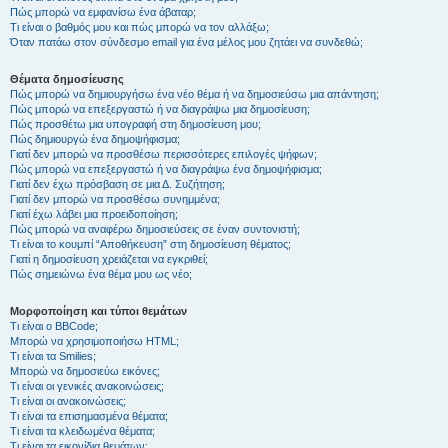
Πώς μπορώ να εμφανίσω ένα άβαταρ;
Τι είναι ο βαθμός μου και πώς μπορώ να τον αλλάξω;
Όταν πατάω στον σύνδεσμο email για ένα μέλος μου ζητάει να συνδεθώ;
Θέματα δημοσίευσης
Πώς μπορώ να δημιουργήσω ένα νέο θέμα ή να δημοσιεύσω μια απάντηση;
Πώς μπορώ να επεξεργαστώ ή να διαγράψω μια δημοσίευση;
Πώς προσθέτω μια υπογραφή στη δημοσίευση μου;
Πώς δημιουργώ ένα δημοψήφισμα;
Γιατί δεν μπορώ να προσθέσω περισσότερες επιλογές ψήφων;
Πώς μπορώ να επεξεργαστώ ή να διαγράψω ένα δημοψήφισμα;
Γιατί δεν έχω πρόσβαση σε μια Δ. Συζήτηση;
Γιατί δεν μπορώ να προσθέσω συνημμένα;
Γιατί έχω λάβει μια προειδοποίηση;
Πώς μπορώ να αναφέρω δημοσιεύσεις σε έναν συντονιστή;
Τι είναι το κουμπί “Αποθήκευση” στη δημοσίευση θέματος;
Γιατί η δημοσίευση χρειάζεται να εγκριθεί;
Πώς σημειώνω ένα θέμα μου ως νέο;
Μορφοποίηση και τύποι θεμάτων
Τι είναι ο BBCode;
Μπορώ να χρησιμοποιήσω HTML;
Τι είναι τα Smilies;
Μπορώ να δημοσιεύω εικόνες;
Τι είναι οι γενικές ανακοινώσεις;
Τι είναι οι ανακοινώσεις;
Τι είναι τα επισημασμένα θέματα;
Τι είναι τα κλειδωμένα θέματα;
Τι είναι τα εικονίδια θεμάτων;