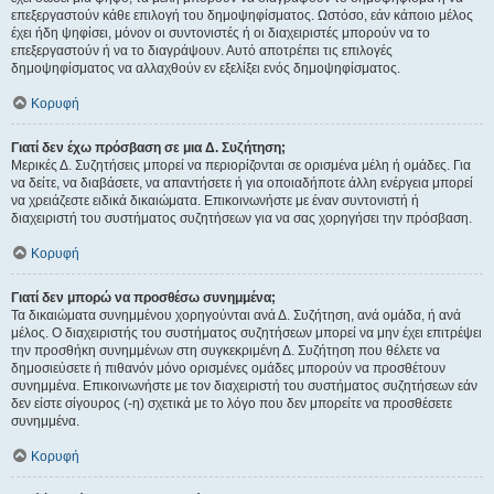
επεξεργαστούν κάθε επιλογή του δημοψηφίσματος. Ωστόσο, εάν κάποιο μέλος
έχει ήδη ψηφίσει, μόνον οι συντονιστές ή οι διαχειριστές μπορούν να το
επεξεργαστούν ή να το διαγράψουν. Αυτό αποτρέπει τις επιλογές
δημοψηφίσματος να αλλαχθούν εν εξελίξει ενός δημοψηφίσματος.
Κορυφή
Γιατί δεν έχω πρόσβαση σε μια Δ. Συζήτηση;
Μερικές Δ. Συζητήσεις μπορεί να περιορίζονται σε ορισμένα μέλη ή ομάδες. Για
να δείτε, να διαβάσετε, να απαντήσετε ή για οποιαδήποτε άλλη ενέργεια μπορεί
να χρειάζεστε ειδικά δικαιώματα. Επικοινωνήστε με έναν συντονιστή ή
διαχειριστή του συστήματος συζητήσεων για να σας χορηγήσει την πρόσβαση.
Κορυφή
Γιατί δεν μπορώ να προσθέσω συνημμένα;
Τα δικαιώματα συνημμένου χορηγούνται ανά Δ. Συζήτηση, ανά ομάδα, ή ανά
μέλος. Ο διαχειριστής του συστήματος συζητήσεων μπορεί να μην έχει επιτρέψει
την προσθήκη συνημμένων στη συγκεκριμένη Δ. Συζήτηση που θέλετε να
δημοσιεύσετε ή πιθανόν μόνο ορισμένες ομάδες μπορούν να προσθέτουν
συνημμένα. Επικοινωνήστε με τον διαχειριστή του συστήματος συζητήσεων εάν
δεν είστε σίγουρος (-η) σχετικά με το λόγο που δεν μπορείτε να προσθέσετε
συνημμένα.
Κορυφή