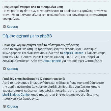
Πώς μπορώ να βρω όλα τα συνημμένα μου;
Για να βρείτε τη λίστα των συνημμένων σας τα οποία έχετε φορτώσει, πηγαίνετε
στον Πίνακα Ελέγχου Μέλους και ακολουθήστε τους συνδέσμους στην ενότητα
συνημμένων.
Κορυφή
Θέματα σχετικά με το phpBB
Ποιος έχει δημιουργήσει αυτό το σύστημα συζητήσεων;
Αυτό το λογισμικό (στη μη τροποποιημένη του έκδοση) έχει υλοποιηθεί,
κυκλοφορήσει και είναι κατοχυρωμένο από το
phpBB Limited
. Είναι διαθέσιμο
υπό την GNU General Public License, έκδοση 2 (GPL-2.0) και μπορεί να
διανεμηθεί ελεύθερα. Δείτε στο
About phpBB
για περισσότερες λεπτομέρειες.
Κορυφή
Γιατί δεν είναι διαθέσιμο το Χ χαρακτηριστικό;
Αυτό το πρόγραμμα δημιουργήθηκε και η άδεια χρήσης του αποδόθηκε από
την ομάδα ανάπτυξης λογισμικού phpBB Limited. Εάν νομίζετε ότι κάποιο
χαρακτηριστικό πρέπει να προστεθεί, επισκεφθείτε την ιστοσελίδα
phpBB Ideas Centre
, όπου μπορείτε να ψηφίσετε υπάρχουσες ιδέες ή να
προτείνετε νέες λειτουργίες.
Κορυφή