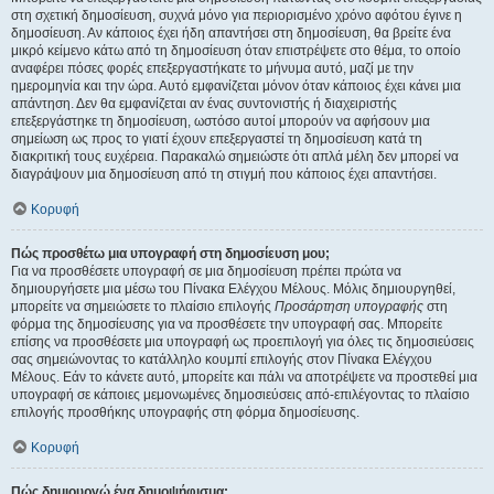
στη σχετική δημοσίευση, συχνά μόνο για περιορισμένο χρόνο αφότου έγινε η
δημοσίευση. Αν κάποιος έχει ήδη απαντήσει στη δημοσίευση, θα βρείτε ένα
μικρό κείμενο κάτω από τη δημοσίευση όταν επιστρέψετε στο θέμα, το οποίο
αναφέρει πόσες φορές επεξεργαστήκατε το μήνυμα αυτό, μαζί με την
ημερομηνία και την ώρα. Αυτό εμφανίζεται μόνον όταν κάποιος έχει κάνει μια
απάντηση. Δεν θα εμφανίζεται αν ένας συντονιστής ή διαχειριστής
επεξεργάστηκε τη δημοσίευση, ωστόσο αυτοί μπορούν να αφήσουν μια
σημείωση ως προς το γιατί έχουν επεξεργαστεί τη δημοσίευση κατά τη
διακριτική τους ευχέρεια. Παρακαλώ σημειώστε ότι απλά μέλη δεν μπορεί να
διαγράψουν μια δημοσίευση από τη στιγμή που κάποιος έχει απαντήσει.
Κορυφή
Πώς προσθέτω μια υπογραφή στη δημοσίευση μου;
Για να προσθέσετε υπογραφή σε μια δημοσίευση πρέπει πρώτα να
δημιουργήσετε μια μέσω του Πίνακα Ελέγχου Μέλους. Μόλις δημιουργηθεί,
μπορείτε να σημειώσετε το πλαίσιο επιλογής
Προσάρτηση υπογραφής
στη
φόρμα της δημοσίευσης για να προσθέσετε την υπογραφή σας. Μπορείτε
επίσης να προσθέσετε μια υπογραφή ως προεπιλογή για όλες τις δημοσιεύσεις
σας σημειώνοντας το κατάλληλο κουμπί επιλογής στον Πίνακα Ελέγχου
Μέλους. Εάν το κάνετε αυτό, μπορείτε και πάλι να αποτρέψετε να προστεθεί μια
υπογραφή σε κάποιες μεμονωμένες δημοσιεύσεις από-επιλέγοντας το πλαίσιο
επιλογής προσθήκης υπογραφής στη φόρμα δημοσίευσης.
Κορυφή
Πώς δημιουργώ ένα δημοψήφισμα;