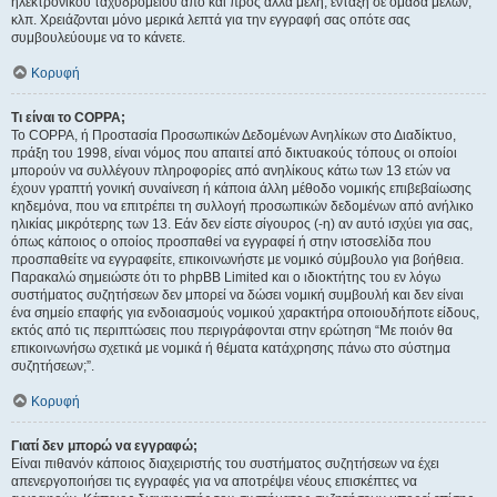
ηλεκτρονικού ταχυδρομείου από και προς άλλα μέλη, ένταξη σε ομάδα μελών,
κλπ. Χρειάζονται μόνο μερικά λεπτά για την εγγραφή σας οπότε σας
συμβουλεύουμε να το κάνετε.
Κορυφή
Τι είναι το COPPA;
Το COPPA, ή Προστασία Προσωπικών Δεδομένων Ανηλίκων στο Διαδίκτυο,
πράξη του 1998, είναι νόμος που απαιτεί από δικτυακούς τόπους οι οποίοι
μπορούν να συλλέγουν πληροφορίες από ανηλίκους κάτω των 13 ετών να
έχουν γραπτή γονική συναίνεση ή κάποια άλλη μέθοδο νομικής επιβεβαίωσης
κηδεμόνα, που να επιτρέπει τη συλλογή προσωπικών δεδομένων από ανήλικο
ηλικίας μικρότερης των 13. Εάν δεν είστε σίγουρος (-η) αν αυτό ισχύει για σας,
όπως κάποιος ο οποίος προσπαθεί να εγγραφεί ή στην ιστοσελίδα που
προσπαθείτε να εγγραφείτε, επικοινωνήστε με νομικό σύμβουλο για βοήθεια.
Παρακαλώ σημειώστε ότι το phpBB Limited και ο ιδιοκτήτης του εν λόγω
συστήματος συζητήσεων δεν μπορεί να δώσει νομική συμβουλή και δεν είναι
ένα σημείο επαφής για ενδοιασμούς νομικού χαρακτήρα οποιουδήποτε είδους,
εκτός από τις περιπτώσεις που περιγράφονται στην ερώτηση “Με ποιόν θα
επικοινωνήσω σχετικά με νομικά ή θέματα κατάχρησης πάνω στο σύστημα
συζητήσεων;”.
Κορυφή
Γιατί δεν μπορώ να εγγραφώ;
Είναι πιθανόν κάποιος διαχειριστής του συστήματος συζητήσεων να έχει
απενεργοποιήσει τις εγγραφές για να αποτρέψει νέους επισκέπτες να