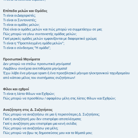
Επίπεδα μελών και Ομάδες
Τι είναι οι Διαχειριστές;
Τι είναι οι Συντονιστές;
Τι είναι οι ομάδες μελών;
Πού είναι οι ομάδες μελών και πώς μπορώ να συμμετάσχω σε μια;
Πώς μπορώ να γίνω συντονιστής ομάδας μελών;
Γιατί μερικές ομάδες μελών εμφανίζονται με διαφορετικό χρώμα;
Τι είναι η “Προεπιλεγμένη ομάδα μελών”;
Τι είναι ο σύνδεσμος "Η ομάδα”;
Προσωπικά Μηνύματα
Δεν μπορώ να στείλω προσωπικά μηνύματα!
Λαμβάνω συνέχεια ανεπιθύμητα μηνύματα!
Έχω λάβει ένα μήνυμα spam ή ένα προσβλητικό μήνυμα ηλεκτρονικού ταχυδρομείου
από κάποιο μέλος του συστήματος συζητήσεων!
Φίλοι και εχθροί
Τι είναι η λίστα Φίλων και Εχθρών;
Πώς μπορώ να προσθέσω / αφαιρέσω μέλη στις λίστες Φίλων και Εχθρών;
Αναζήτηση στις Δ. Συζητήσεις
Πώς μπορώ να αναζητήσω σε μια ή περισσότερες Δ. Συζητήσεις;
Γιατί η αναζήτησή μου δεν επιστρέφει αποτελέσματα;
Γιατί η αναζήτηση μου επιστρέφει μια κενή σελίδα;
Πώς μπορώ να αναζητήσω για μέλη;
Πώς μπορώ να βρω τις δημοσιεύσεις μου και τα θέματά μου;