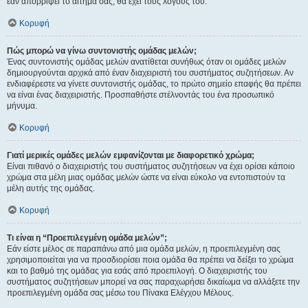
εάν απορρίψει το αίτημα σας, θα έχει τους λόγους του.
Κορυφή
Πώς μπορώ να γίνω συντονιστής ομάδας μελών;
Ένας συντονιστής ομάδας μελών ανατίθεται συνήθως όταν οι ομάδες μελών
δημιουργούνται αρχικά από έναν διαχειριστή του συστήματος συζητήσεων. Αν
ενδιαφέρεστε να γίνετε συντονιστής ομάδας, το πρώτο σημείο επαφής θα πρέπει
να είναι ένας διαχειριστής. Προσπαθήστε στέλνοντάς του ένα προσωπικό
μήνυμα.
Κορυφή
Γιατί μερικές ομάδες μελών εμφανίζονται με διαφορετικό χρώμα;
Είναι πιθανό ο διαχειριστής του συστήματος συζητήσεων να έχει ορίσει κάποιο
χρώμα στα μέλη μιας ομάδας μελών ώστε να είναι εύκολο να εντοπιστούν τα
μέλη αυτής της ομάδας.
Κορυφή
Τι είναι η “Προεπιλεγμένη ομάδα μελών”;
Εάν είστε μέλος σε παραπάνω από μια ομάδα μελών, η προεπιλεγμένη σας
χρησιμοποιείται για να προσδιορίσει ποια ομάδα θα πρέπει να δείξει το χρώμα
και το βαθμό της ομάδας για εσάς από προεπιλογή. Ο διαχειριστής του
συστήματος συζητήσεων μπορεί να σας παραχωρήσει δικαίωμα να αλλάξετε την
προεπιλεγμένη ομάδα σας μέσω του Πίνακα Ελέγχου Μέλους.