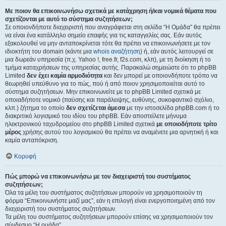
Με ποιον θα επικοινωνήσω σχετικά με κατάχρηση ή/και νομικά θέματα που
σχετίζονται με αυτό το σύστημα συζητήσεων;
Σε οποιονδήποτε διαχειριστή που αναγράφεται στη σελίδα “Η Ομάδα” θα πρέπει
να είναι ένα κατάλληλο σημείο επαφής για τις καταγγελίες σας. Εάν αυτός
εξακολουθεί να μην ανταποκρίνεται τότε θα πρέπει να επικοινωνήσετε με τον
ιδιοκτήτη του domain (κάντε μια
whois αναζήτηση
) ή, εάν αυτός λειτουργεί σε
μια δωρεάν υπηρεσία (π.χ. Yahoo !, free.fr, f2s.com, κλπ), με τη διοίκηση ή το
τμήμα καταχρήσεων της υπηρεσίας αυτής. Παρακαλώ σημειώστε ότι το phpBB
Limited
δεν έχει καμία αρμοδιότητα
και δεν μπορεί με οποιονδήποτε τρόπο να
θεωρηθεί υπεύθυνο για το πώς, πού ή από ποιον χρησιμοποιείται αυτό το
σύστημα συζητήσεων. Μην επικοινωνείτε με το phpBB Limited σχετικά με
οποιαδήποτε νομικό (παύσης και παράλειψης, ευθύνης, συκοφαντικό σχόλιο,
κλπ.) ζήτημα το οποίο
δεν σχετίζεται άμεσα
με την ιστοσελίδα phpBB.com ή το
διακριτικό λογισμικό του ιδίου του phpBB. Εάν αποστείλετε μήνυμα
ηλεκτρονικού ταχυδρομείου στο phpBB Limited σχετικά
με οποιοδήποτε τρίτο
μέρος
χρήσης αυτού του λογισμικού θα πρέπει να αναμένετε μια αρνητική ή και
καμία ανταπόκριση.
Κορυφή
Πώς μπορώ να επικοινωνήσω με τον διαχειριστή του συστήματος
συζητήσεων;
Όλα τα μέλη του συστήματος συζητήσεων μπορούν να χρησιμοποιούν τη
φόρμα “Επικοινωνήστε μαζί μας”, εάν η επιλογή είναι ενεργοποιημένη από τον
διαχειριστή του συστήματος συζητήσεων.
Τα μέλη του συστήματος συζητήσεων μπορούν επίσης να χρησιμοποιούν τον
σύνδεσμο “Η ομάδα”.