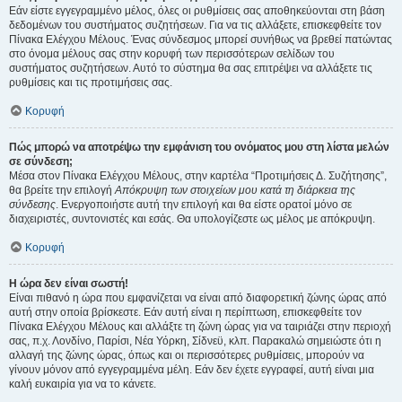
Εάν είστε εγγεγραμμένο μέλος, όλες οι ρυθμίσεις σας αποθηκεύονται στη βάση
δεδομένων του συστήματος συζητήσεων. Για να τις αλλάξετε, επισκεφθείτε τον
Πίνακα Ελέγχου Μέλους. Ένας σύνδεσμος μπορεί συνήθως να βρεθεί πατώντας
στο όνομα μέλους σας στην κορυφή των περισσότερων σελίδων του
συστήματος συζητήσεων. Αυτό το σύστημα θα σας επιτρέψει να αλλάξετε τις
ρυθμίσεις και τις προτιμήσεις σας.
Κορυφή
Πώς μπορώ να αποτρέψω την εμφάνιση του ονόματος μου στη λίστα μελών
σε σύνδεση;
Μέσα στον Πίνακα Ελέγχου Μέλους, στην καρτέλα “Προτιμήσεις Δ. Συζήτησης”,
θα βρείτε την επιλογή
Απόκρυψη των στοιχείων μου κατά τη διάρκεια της
σύνδεσης
. Ενεργοποιήστε αυτή την επιλογή και θα είστε ορατοί μόνο σε
διαχειριστές, συντονιστές και εσάς. Θα υπολογίζεστε ως μέλος με απόκρυψη.
Κορυφή
Η ώρα δεν είναι σωστή!
Είναι πιθανό η ώρα που εμφανίζεται να είναι από διαφορετική ζώνης ώρας από
αυτή στην οποία βρίσκεστε. Εάν αυτή είναι η περίπτωση, επισκεφθείτε τον
Πίνακα Ελέγχου Μέλους και αλλάξτε τη ζώνη ώρας για να ταιριάζει στην περιοχή
σας, π.χ. Λονδίνο, Παρίσι, Νέα Υόρκη, Σίδνεϋ, κλπ. Παρακαλώ σημειώστε ότι η
αλλαγή της ζώνης ώρας, όπως και οι περισσότερες ρυθμίσεις, μπορούν να
γίνουν μόνον από εγγεγραμμένα μέλη. Εάν δεν έχετε εγγραφεί, αυτή είναι μια
καλή ευκαιρία για να το κάνετε.