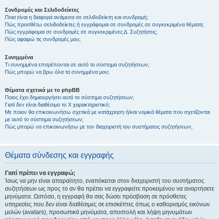
Συνδρομές και Σελιδοδείκτες
Ποια είναι η διαφορά ανάμεσα σε σελιδοδείκτη και συνδρομή;
Πώς προσθέτω σελιδοδείκτες ή εγγράφομαι σε συνδρομές σε συγκεκριμένα θέματα;
Πώς εγγράφομαι σε συνδρομές σε συγκεκριμένες Δ. Συζητήσεις;
Πώς αφαιρώ τις συνδρομές μου;
Συνημμένα
Τι συνημμένα επιτρέπονται σε αυτό το σύστημα συζητήσεων;
Πώς μπορώ να βρω όλα τα συνημμένα μου;
Θέματα σχετικά με το phpBB
Ποιος έχει δημιουργήσει αυτό το σύστημα συζητήσεων;
Γιατί δεν είναι διαθέσιμο το Χ χαρακτηριστικό;
Με ποιον θα επικοινωνήσω σχετικά με κατάχρηση ή/και νομικά θέματα που σχετίζονται
με αυτό το σύστημα συζητήσεων;
Πώς μπορώ να επικοινωνήσω με τον διαχειριστή του συστήματος συζητήσεων;
Θέματα σύνδεσης και εγγραφής
Γιατί πρέπει να εγγραφώ;
Ίσως να μην είναι απαραίτητο, εναπόκειται στον διαχειριστή του συστήματος
συζητήσεων ως προς το αν θα πρέπει να εγγραφείτε προκειμένου να αναρτήσετε
μηνύματα. Ωστόσο, η εγγραφή θα σας δώσει πρόσβαση σε πρόσθετες
υπηρεσίες που δεν είναι διαθέσιμες σε επισκέπτες όπως ο καθορισμός εικόνων
μελών (avatars), προσωπικά μηνύματα, αποστολή και λήψη μηνυμάτων