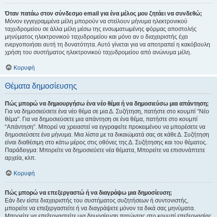
Όταν πατάω στον σύνδεσμο email για ένα μέλος μου ζητάει να συνδεθώ;
Μόνον εγγεγραμμένα μέλη μπορούν να στείλουν μήνυμα ηλεκτρονικού
ταχυδρομείου σε άλλα μέλη μέσω της ενσωματωμένης φόρμας αποστολής
μηνύματος ηλεκτρονικού ταχυδρομείου και μόνο αν ο διαχειριστής έχει
ενεργοποιήσει αυτή τη δυνατότητα. Αυτό γίνεται για να αποτραπεί η κακόβουλη
χρήση του συστήματος ηλεκτρονικού ταχυδρομείου από ανώνυμα μέλη.
Κορυφή
Θέματα δημοσίευσης
Πώς μπορώ να δημιουργήσω ένα νέο θέμα ή να δημοσιεύσω μια απάντηση;
Για να δημοσιεύσετε ένα νέο θέμα σε μια Δ. Συζήτηση, πατήστε στο κουμπί “Νέο
θέμα”. Για να δημοσιεύσετε μια απάντηση σε ένα θέμα, πατήστε στο κουμπί
“Απάντηση”. Μπορεί να χρειαστεί να εγγραφείτε προκειμένου να μπορέσετε να
δημοσιεύσετε ένα μήνυμα. Μια λίστα με τα δικαιώματά σας σε κάθε Δ. Συζήτηση
είναι διαθέσιμη στο κάτω μέρος στις οθόνες της Δ. Συζήτησης και του θέματος.
Παράδειγμα: Μπορείτε να δημοσιεύετε νέα θέματα, Μπορείτε να επισυνάπτετε
αρχεία, κλπ.
Κορυφή
Πώς μπορώ να επεξεργαστώ ή να διαγράψω μια δημοσίευση;
Εάν δεν είστε διαχειριστής του συστήματος συζητήσεων ή συντονιστής,
μπορείτε να επεξεργαστείτε ή να διαγράψετε μόνον τα δικά σας μηνύματα.
Μπορείτε να επεξεργαστείτε μια δημοσίευση πατώντας στο κουμπί επεξεργασίας