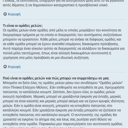
Γενικώς, οι συντονιστές υπάρχουν για να αποτρέπουν μέλη από το να βγαίνουν
εκτός θέματος ή να δημοσιεύουν καταχρηστικό ή προσβλητικό υλικό.
Κορυφή
Τι είναι οι ομάδες μελών;
Οι ομάδες μελών είναι ομάδες από μέλη οι οποίες μοιράζουν την κοινότητα σε
διαχειρίσιμα τμήματα με τα οποία οι διαχειριστές του συστήματος συζητήσεων
μπορούν να εργαστούν. Κάθε μέλος μπορεί να ανήκει σε διάφορες ομάδες και
σε κάθε ομάδα μπορεί να έχουν ανατεθεί επιμέρους δικαιώματα πρόσβασης.
Αυτό παρέχει έναν εύκολο τρόπο σε διαχειριστές να αλλάξουν τα δικαιώματα για
πολλά μέλη ταυτόχρονα, όπως είναι αλλαγή δικαιωμάτων συντονιστή ή
χορήγηση στα μέλη πρόσβαση σε μια ιδιωτική συζήτηση.
Κορυφή
Πού είναι οι ομάδες μελών και πώς μπορώ να συμμετάσχω σε μια;
Μπορείτε να δείτε όλες τις ομάδες μελών μέσω του συνδέσμου “Ομάδες μελών”
στον Πίνακα Ελέγχου Μέλους. Εάν επιθυμείτε να ενταχθείτε σε μια, προχωρήστε
πατώντας το κατάλληλο κουμπί. Ωστόσο, δεν έχουν όλες οι ομάδες μελών
ανοιχτή πρόσβαση. Μερικές μπορεί να χρειάζονται έγκριση για ένταξη, μερικές
μπορεί να είναι κλειστές και μερικές μπορεί ακόμη και να έχουν κρυφές ιδιότητες
μελών. Εάν η ομάδα είναι ανοιχτή, μπορείτε να ενταχθείτε πατώντας στο
κατάλληλο κουμπί. Εάν χρειάζεται έγκριση για ένταξη μπορείτε να ζητήσετε να
ενταχθείτε πατώντας στο κατάλληλο κουμπί. Ο συντονιστής της ομάδας θα
χρειαστεί να εγκρίνει το αίτημα σας και ίσως σας ρωτήσει γιατί θέλετε να
ενταχθείτε στην ομάδα. Παρακαλώ μην παρενοχλήσετε τον συντονιστή ομάδας