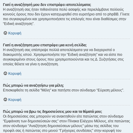
Γιατί η αναζήτησή μου δεν επιστρέφει αποτελέσματα;
Η αναζήτησή σας ήταν πιθανότατα πολύ ασαφής και περιελάμβανε πολλούς
κοινούς όρους που δεν έχουν καταχωρηθεί στο ευρετήριο από το phpBB. Γίνετε
πιο συγκεκριμένοι και χρησιμοποιήσετε τις επιλογές που είναι διαθέσιμες στην
“Ειδική αναζήτηση”.
Κορυφή
Γιατί η αναζήτηση μου επιστρέφει μια κενή σελίδα;
Η αναζήτησή σας επέστρεψε πολλά αποτελέσματα για να διαχειριστεί ο
διακομιστής ιστού. Χρησιμοποιήστε την “Ειδική αναζήτηση” και να είστε πιο
συγκεκριμένοι στους όρους που χρησιμοποιούνται και τις Δ. Συζητήσεις στις
οποίες θέλετε να γίνει η αναζήτηση.
Κορυφή
Πώς μπορώ να αναζητήσω για μέλη;
Επισκεφθείτε τη σελίδα "Μέλη" και πατήστε στον σύνδεσμο “Εύρεση μέλους”.
Κορυφή
Πώς μπορώ να βρω τις δημοσιεύσεις μου και τα θέματά μου;
Οι δημοσιεύσεις σας μπορούν να ανακτηθούν είτε πατώντας στον σύνδεσμο
“Εμφάνιση των δημοσιεύσεών σας” στον Πίνακα Ελέγχου Μέλους, είτε πατώντας
στον σύνδεσμο “Αναζήτηση δημοσιεύσεων μέλους” μέσω της σελίδας του
προφίλ σας ή πατώντας στο μενού “Γρήγορες συνδέσεις” στην κορυφή του