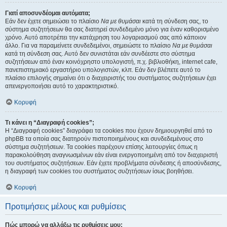
Γιατί αποσυνδέομαι αυτόματα;
Εάν δεν έχετε σημειώσει το πλαίσιο
Να με θυμάσαι
κατά τη σύνδεση σας, το
σύστημα συζητήσεων θα σας διατηρεί συνδεδεμένο μόνο για έναν καθορισμένο
χρόνο. Αυτό αποτρέπει την κατάχρηση του λογαριασμού σας από κάποιον
άλλο. Για να παραμείνετε συνδεδεμένοι, σημειώστε το πλαίσιο
Να με θυμάσαι
κατά τη σύνδεση σας. Αυτό δεν συνιστάται εάν συνδέεστε στο σύστημα
συζητήσεων από έναν κοινόχρηστο υπολογιστή, π.χ. βιβλιοθήκη, internet cafe,
πανεπιστημιακό εργαστήριο υπολογιστών, κλπ. Εάν δεν βλέπετε αυτό το
πλαίσιο επιλογής σημαίνει ότι ο διαχειριστής του συστήματος συζητήσεων έχει
απενεργοποιήσει αυτό το χαρακτηριστικό.
Κορυφή
Τι κάνει η “Διαγραφή cookies”;
Η “Διαγραφή cookies” διαγράφει τα cookies που έχουν δημιουργηθεί από το
phpBB τα οποία σας διατηρούν πιστοποιημένους και συνδεδεμένους στο
σύστημα συζητήσεων. Τα cookies παρέχουν επίσης λειτουργίες όπως η
παρακολούθηση αναγνωσμένων εάν είναι ενεργοποιημένη από τον διαχειριστή
του συστήματος συζητήσεων. Εάν έχετε προβλήματα σύνδεσης ή αποσύνδεσης,
η διαγραφή των cookies του συστήματος συζητήσεων ίσως βοηθήσει.
Κορυφή
Προτιμήσεις μέλους και ρυθμίσεις
Πώς μπορώ να αλλάξω τις ρυθμίσεις μου;