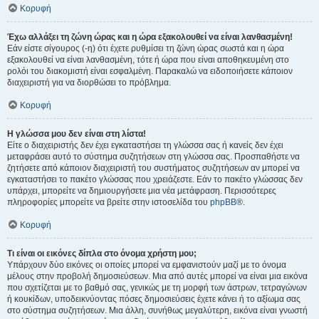
Κορυφή
Έχω αλλάξει τη ζώνη ώρας και η ώρα εξακολουθεί να είναι λανθασμένη!
Εάν είστε σίγουρος (-η) ότι έχετε ρυθμίσει τη ζώνη ώρας σωστά και η ώρα
εξακολουθεί να είναι λανθασμένη, τότε ή ώρα που είναι αποθηκευμένη στο
ρολόι του διακομιστή είναι εσφαλμένη. Παρακαλώ να ειδοποιήσετε κάποιον
διαχειριστή για να διορθώσει το πρόβλημα.
Κορυφή
Η γλώσσα μου δεν είναι στη λίστα!
Είτε ο διαχειριστής δεν έχει εγκαταστήσει τη γλώσσα σας ή κανείς δεν έχει
μεταφράσει αυτό το σύστημα συζητήσεων στη γλώσσα σας. Προσπαθήστε να
ζητήσετε από κάποιον διαχειριστή του συστήματος συζητήσεων αν μπορεί να
εγκαταστήσει το πακέτο γλώσσας που χρειάζεστε. Εάν το πακέτο γλώσσας δεν
υπάρχει, μπορείτε να δημιουργήσετε μια νέα μετάφραση. Περισσότερες
πληροφορίες μπορείτε να βρείτε στην ιστοσελίδα του
phpBB
®.
Κορυφή
Τι είναι οι εικόνες δίπλα στο όνομα χρήστη μου;
Υπάρχουν δύο εικόνες οι οποίες μπορεί να εμφανιστούν μαζί με το όνομα
μέλους στην προβολή δημοσιεύσεων. Μια από αυτές μπορεί να είναι μια εικόνα
που σχετίζεται με το βαθμό σας, γενικώς με τη μορφή των άστρων, τετραγώνων
ή κουκίδων, υποδεικνύοντας πόσες δημοσιεύσεις έχετε κάνει ή το αξίωμα σας
στο σύστημα συζητήσεων. Μια άλλη, συνήθως μεγαλύτερη, εικόνα είναι γνωστή