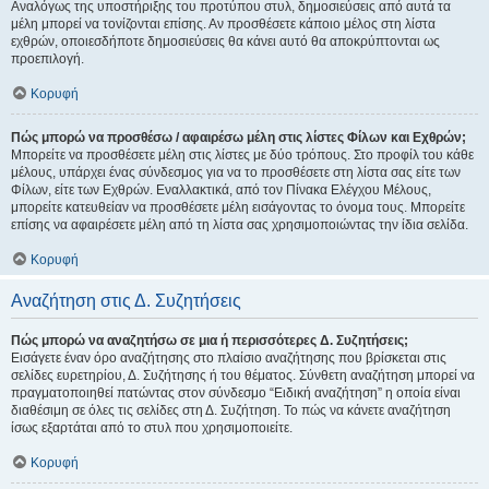
Αναλόγως της υποστήριξης του προτύπου στυλ, δημοσιεύσεις από αυτά τα
μέλη μπορεί να τονίζονται επίσης. Αν προσθέσετε κάποιο μέλος στη λίστα
εχθρών, οποιεσδήποτε δημοσιεύσεις θα κάνει αυτό θα αποκρύπτονται ως
προεπιλογή.
Κορυφή
Πώς μπορώ να προσθέσω / αφαιρέσω μέλη στις λίστες Φίλων και Εχθρών;
Μπορείτε να προσθέσετε μέλη στις λίστες με δύο τρόπους. Στο προφίλ του κάθε
μέλους, υπάρχει ένας σύνδεσμος για να το προσθέσετε στη λίστα σας είτε των
Φίλων, είτε των Εχθρών. Εναλλακτικά, από τον Πίνακα Ελέγχου Μέλους,
μπορείτε κατευθείαν να προσθέσετε μέλη εισάγοντας το όνομα τους. Μπορείτε
επίσης να αφαιρέσετε μέλη από τη λίστα σας χρησιμοποιώντας την ίδια σελίδα.
Κορυφή
Αναζήτηση στις Δ. Συζητήσεις
Πώς μπορώ να αναζητήσω σε μια ή περισσότερες Δ. Συζητήσεις;
Εισάγετε έναν όρο αναζήτησης στο πλαίσιο αναζήτησης που βρίσκεται στις
σελίδες ευρετηρίου, Δ. Συζήτησης ή του θέματος. Σύνθετη αναζήτηση μπορεί να
πραγματοποιηθεί πατώντας στον σύνδεσμο “Ειδική αναζήτηση” η οποία είναι
διαθέσιμη σε όλες τις σελίδες στη Δ. Συζήτηση. Το πώς να κάνετε αναζήτηση
ίσως εξαρτάται από το στυλ που χρησιμοποιείτε.
Κορυφή