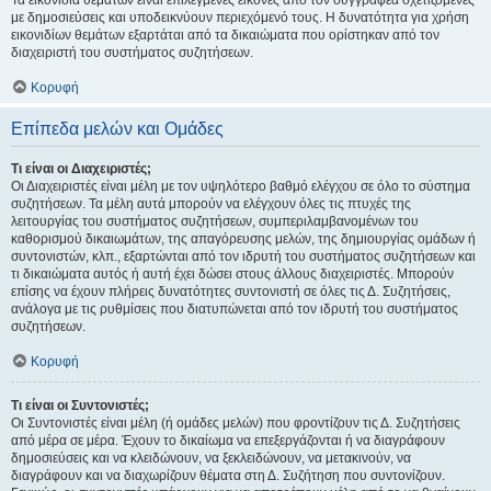
Τα εικονίδια θεμάτων είναι επιλεγμένες εικόνες από τον συγγραφέα σχετιζόμενες
με δημοσιεύσεις και υποδεικνύουν περιεχόμενό τους. Η δυνατότητα για χρήση
εικονιδίων θεμάτων εξαρτάται από τα δικαιώματα που ορίστηκαν από τον
διαχειριστή του συστήματος συζητήσεων.
Κορυφή
Επίπεδα μελών και Ομάδες
Τι είναι οι Διαχειριστές;
Οι Διαχειριστές είναι μέλη με τον υψηλότερο βαθμό ελέγχου σε όλο το σύστημα
συζητήσεων. Τα μέλη αυτά μπορούν να ελέγχουν όλες τις πτυχές της
λειτουργίας του συστήματος συζητήσεων, συμπεριλαμβανομένων του
καθορισμού δικαιωμάτων, της απαγόρευσης μελών, της δημιουργίας ομάδων ή
συντονιστών, κλπ., εξαρτώνται από τον ιδρυτή του συστήματος συζητήσεων και
τι δικαιώματα αυτός ή αυτή έχει δώσει στους άλλους διαχειριστές. Μπορούν
επίσης να έχουν πλήρεις δυνατότητες συντονιστή σε όλες τις Δ. Συζητήσεις,
ανάλογα με τις ρυθμίσεις που διατυπώνεται από τον ιδρυτή του συστήματος
συζητήσεων.
Κορυφή
Τι είναι οι Συντονιστές;
Οι Συντονιστές είναι μέλη (ή ομάδες μελών) που φροντίζουν τις Δ. Συζητήσεις
από μέρα σε μέρα. Έχουν το δικαίωμα να επεξεργάζονται ή να διαγράφουν
δημοσιεύσεις και να κλειδώνουν, να ξεκλειδώνουν, να μετακινούν, να
διαγράφουν και να διαχωρίζουν θέματα στη Δ. Συζήτηση που συντονίζουν.