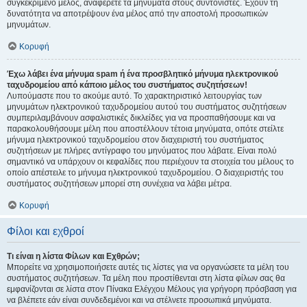
συγκεκριμένο μέλος, αναφέρετε τα μηνύματα στους συντονιστές. Έχουν τη
δυνατότητα να αποτρέψουν ένα μέλος από την αποστολή προσωπικών
μηνυμάτων.
Κορυφή
Έχω λάβει ένα μήνυμα spam ή ένα προσβλητικό μήνυμα ηλεκτρονικού
ταχυδρομείου από κάποιο μέλος του συστήματος συζητήσεων!
Λυπούμαστε που το ακούμε αυτό. Το χαρακτηριστικό λειτουργίας των
μηνυμάτων ηλεκτρονικού ταχυδρομείου αυτού του συστήματος συζητήσεων
συμπεριλαμβάνουν ασφαλιστικές δικλείδες για να προσπαθήσουμε και να
παρακολουθήσουμε μέλη που αποστέλλουν τέτοια μηνύματα, οπότε στείλτε
μήνυμα ηλεκτρονικού ταχυδρομείου στον διαχειριστή του συστήματος
συζητήσεων με πλήρες αντίγραφο του μηνύματος που λάβατε. Είναι πολύ
σημαντικό να υπάρχουν οι κεφαλίδες που περιέχουν τα στοιχεία του μέλους το
οποίο απέστειλε το μήνυμα ηλεκτρονικού ταχυδρομείου. Ο διαχειριστής του
συστήματος συζητήσεων μπορεί στη συνέχεια να λάβει μέτρα.
Κορυφή
Φίλοι και εχθροί
Τι είναι η λίστα Φίλων και Εχθρών;
Μπορείτε να χρησιμοποιήσετε αυτές τις λίστες για να οργανώσετε τα μέλη του
συστήματος συζητήσεων. Τα μέλη που προστίθενται στη λίστα φίλων σας θα
εμφανίζονται σε λίστα στον Πίνακα Ελέγχου Μέλους για γρήγορη πρόσβαση για
να βλέπετε εάν είναι συνδεδεμένοι και να στέλνετε προσωπικά μηνύματα.