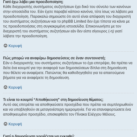
Γιατί έχω λάβει μια προειδοποίηση;
Κάθε διαχειριστής συστήματος συζητήσεων έχει δικό του σύνολο των κανόνων
στην ιστοσελίδα του. Εάν έχετε παραβεί κάποιο κανόνα, τότε ίσως να λάβατε μια
προειδοποίηση. Παρακαλώ σημειώστε ότι αυτό είναι απόφαση του διαχειριστή
του συστήματος συζητήσεων και το phpBB Limited δεν έχει τίποτα να κάνει με
τις προειδοποιήσεις στη συγκεκριμένη ιστοσελίδα. Επικοινωνήστε με τον
διαχειριστή του συστήματος συζητήσεων εάν δεν είστε σίγουρος (-η) γιατί
λάβατε την προειδοποίηση.
Κορυφή
Πώς μπορώ να αναφέρω δημοσιεύσεις σε έναν συντονιστή;
Εάν ο διαχειριστής του συστήματος συζητήσεων το έχει επιτρέψει, θα πρέπει να
δείτε ένα κουμπί για την αναφορά των δημοσιεύσεων δίπλα στη δημοσίευση
που θέλετε να αναφέρετε. Πατώντας θα καθοδηγηθείτε για τα απαιτούμενα
βήματα για να αναφέρετε τη δημοσίευση.
Κορυφή
Τι είναι το κουμπί “Αποθήκευση” στη δημοσίευση θέματος;
Αυτό σας επιτρέπει να αποθηκεύσετε προσχέδια που πρέπει να συμπληρωθούν
και να υποβληθούν σε μεταγενέστερη ημερομηνία. Για να επαναφορτώσετε ένα
αποθηκευμένο προσχέδιο, επισκεφθείτε τον Πίνακα Ελέγχου Μέλους.
Κορυφή
Γιατί η δημοσίευση χρειάζεται να εγκριθεί;