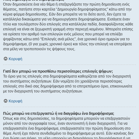
Όταν δημοσιεύετε ένα νέο θέμα ή επεξεργάζεστε την πρώτη δημοσίευση ενός
θέματος, πατήστε στην καρτέλα “Δημιουργία δημοψηφίσματος” κάτω από την
κύρια φόρμα δημοσίευσης. Εάν δεν μπορείτε να το δείτε αυτό, δεν έχετε τα
κατάλληλα δικαιώματα για να δημιουργήσετε δημοψηφίσματα. Εισάγετε έναν
τίτλο και τουλάχιστον δύο επιλογές στα κατάλληλα πεδία, διασφαλίζοντας κάθε
επιλογή να είναι σε ξεχωριστή γραμμή στην περιοχή κειμένου. Μπορείτε επίσης
να ορίσετε τον αριθμό των επιλογών ενός μέλους που μπορεί να επιλέξει
ψηφίζοντας κάτω από “Επιλογές ανά μέλος”, ένα χρονικό όριο ημερών για το
δημοψήφισμα, (0 για χωρίς χρονικό όριο) και τέλος την επιλογή να επιτρέψετε
στα μέλη να τροποποιούν τις ψήφους τους.
Κορυφή
Γιατί δεν μπορώ να προσθέσω περισσότερες επιλογές ψήφων;
Το όριο για τις επιλογές στα δημοψηφίσματα καθορίζεται από τον διαχειριστή
του συστήματος συζητήσεων. Εάν νομίζετε ότι χρειάζονται περισσότερες
επιλογές στο δικό σας δημοψήφισμα από το επιτρεπόμενο όριο, επικοινωνείτε
με τον διαχειριστή του συστήματος συζητήσεων.
Κορυφή
Πώς μπορώ να επεξεργαστώ ή να διαγράψω ένα δημοψήφισμα;
Όπως και στις δημοσιεύσεις, τα δημοψηφίσματα μπορούν να επεξεργαστούν
μόνον από τον συγγραφέα τους, έναν συντονιστή ή έναν διαχειριστή. Για να
επεξεργαστείτε ένα δημοψήφισμα, επεξεργαστείτε την πρώτη δημοσίευση στο
θέμα. Αυτή έχει πάντα συνδεδεμένο το δημοψήφισμα με αυτό. Εάν κανένας δεν
έχει δώσει μια ψήφο, τα μέλη μπορούν να διαγράψουν το δημοψήφισμα ή να