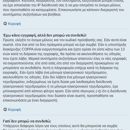
εγγραφούν. Κάποιος διαχειριστής του συστήματος συζητήσεων μπορεί επίσης
να έχει αποκλείσει την IP διεύθυνσή σας ή να μην επιτρέπει το όνομα μέλους
που προσπαθείτε να καταχωρίσετε. Επικοινωνήστε με κάποιον διαχειριστή του
συστήματος συζητήσεων για βοήθεια.
Κορυφή
Έχω κάνει εγγραφή, αλλά δεν μπορώ να συνδεθώ!
Πρώτα, ελέγξτε το όνομα μέλους και τον κωδικό πρόσβασής σας. Εάν αυτά είναι
σωστά, τότε ένα από τα δύο πράγματα μπορεί να έχει συμβεί. Εάν η υποστήριξη
διακήρυξης COPPA είναι ενεργοποιημένη και έχετε ορίσει ότι είστε κάτω των 13
ετών κατά τη διάρκεια της εγγραφής, θα πρέπει να ακολουθήσετε τις οδηγίες
που έχετε λάβει. Μερικά συστήματα συζητήσεων απαιτούν όλες οι νέες εγγραφές
να ενεργοποιούνται, είτε από εσάς είτε από τον διαχειριστή προκειμένου να
μπορέσετε να συνδεθείτε. Αυτή η πληροφορία υπήρχε κατά τη διάρκεια της
εγγραφής. Εάν έχετε λάβει ένα μήνυμα ηλεκτρονικού ταχυδρομείου,
ακολουθήστε τις οδηγίες. Εάν δεν λάβετε ένα μήνυμα ηλεκτρονικού
ταχυδρομείου, ενδεχομένως να έχετε δώσει μια λανθασμένη διεύθυνση
ηλεκτρονικού ταχυδρομείου ή το μήνυμα ηλεκτρονικού ταχυδρομείου, έχει
μπλοκαριστεί από κάποιο φίλτρο spam. Εάν είστε σίγουρος (-η) ότι η διεύθυνση
ηλεκτρονικού ταχυδρομείου που δώσατε είναι σωστή, προσπαθήστε να
επικοινωνήσετε με έναν διαχειριστή.
Κορυφή
Γιατί δεν μπορώ να συνδεθώ;
Υπάρχουν διάφοροι λόγοι για τους οποίους αυτό θα μπορούσε να συμβεί.