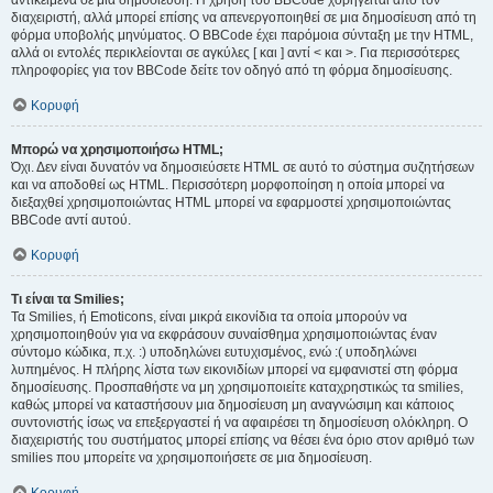
αντικείμενα σε μια δημοσίευση. Η χρήση του BBCode χορηγείται από τον
διαχειριστή, αλλά μπορεί επίσης να απενεργοποιηθεί σε μια δημοσίευση από τη
φόρμα υποβολής μηνύματος. Ο BBCode έχει παρόμοια σύνταξη με την HTML,
αλλά οι εντολές περικλείονται σε αγκύλες [ και ] αντί < και >. Για περισσότερες
πληροφορίες για τον BBCode δείτε τον οδηγό από τη φόρμα δημοσίευσης.
Κορυφή
Μπορώ να χρησιμοποιήσω HTML;
Όχι. Δεν είναι δυνατόν να δημοσιεύσετε HTML σε αυτό το σύστημα συζητήσεων
και να αποδοθεί ως HTML. Περισσότερη μορφοποίηση η οποία μπορεί να
διεξαχθεί χρησιμοποιώντας HTML μπορεί να εφαρμοστεί χρησιμοποιώντας
BBCode αντί αυτού.
Κορυφή
Τι είναι τα Smilies;
Τα Smilies, ή Emoticons, είναι μικρά εικονίδια τα οποία μπορούν να
χρησιμοποιηθούν για να εκφράσουν συναίσθημα χρησιμοποιώντας έναν
σύντομο κώδικα, π.χ. :) υποδηλώνει ευτυχισμένος, ενώ :( υποδηλώνει
λυπημένος. Η πλήρης λίστα των εικονιδίων μπορεί να εμφανιστεί στη φόρμα
δημοσίευσης. Προσπαθήστε να μη χρησιμοποιείτε καταχρηστικώς τα smilies,
καθώς μπορεί να καταστήσουν μια δημοσίευση μη αναγνώσιμη και κάποιος
συντονιστής ίσως να επεξεργαστεί ή να αφαιρέσει τη δημοσίευση ολόκληρη. Ο
διαχειριστής του συστήματος μπορεί επίσης να θέσει ένα όριο στον αριθμό των
smilies που μπορείτε να χρησιμοποιήσετε σε μια δημοσίευση.