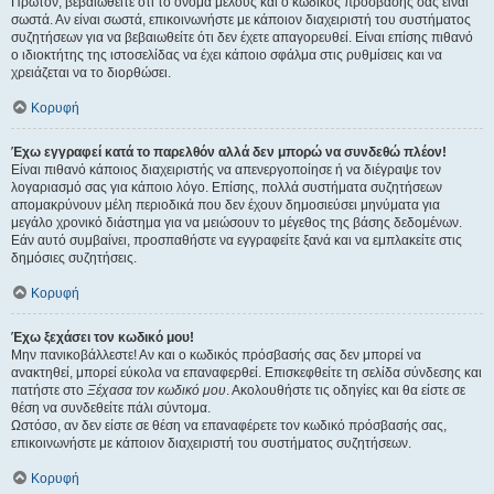
Πρώτον, βεβαιωθείτε ότι το όνομα μέλους και ο κωδικός πρόσβασής σας είναι
σωστά. Αν είναι σωστά, επικοινωνήστε με κάποιον διαχειριστή του συστήματος
συζητήσεων για να βεβαιωθείτε ότι δεν έχετε απαγορευθεί. Είναι επίσης πιθανό
ο ιδιοκτήτης της ιστοσελίδας να έχει κάποιο σφάλμα στις ρυθμίσεις και να
χρειάζεται να το διορθώσει.
Κορυφή
Έχω εγγραφεί κατά το παρελθόν αλλά δεν μπορώ να συνδεθώ πλέον!
Είναι πιθανό κάποιος διαχειριστής να απενεργοποίησε ή να διέγραψε τον
λογαριασμό σας για κάποιο λόγο. Επίσης, πολλά συστήματα συζητήσεων
απομακρύνουν μέλη περιοδικά που δεν έχουν δημοσιεύσει μηνύματα για
μεγάλο χρονικό διάστημα για να μειώσουν το μέγεθος της βάσης δεδομένων.
Εάν αυτό συμβαίνει, προσπαθήστε να εγγραφείτε ξανά και να εμπλακείτε στις
δημόσιες συζητήσεις.
Κορυφή
Έχω ξεχάσει τον κωδικό μου!
Μην πανικοβάλλεστε! Αν και ο κωδικός πρόσβασής σας δεν μπορεί να
ανακτηθεί, μπορεί εύκολα να επαναφερθεί. Επισκεφθείτε τη σελίδα σύνδεσης και
πατήστε στο
Ξέχασα τον κωδικό μου
. Ακολουθήστε τις οδηγίες και θα είστε σε
θέση να συνδεθείτε πάλι σύντομα.
Ωστόσο, αν δεν είστε σε θέση να επαναφέρετε τον κωδικό πρόσβασής σας,
επικοινωνήστε με κάποιον διαχειριστή του συστήματος συζητήσεων.
Κορυφή