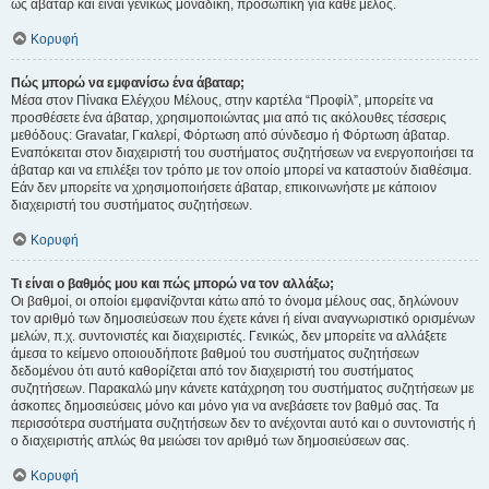
ως άβαταρ και είναι γενικώς μοναδική, προσωπική για κάθε μέλος.
Κορυφή
Πώς μπορώ να εμφανίσω ένα άβαταρ;
Μέσα στον Πίνακα Ελέγχου Μέλους, στην καρτέλα “Προφίλ”, μπορείτε να
προσθέσετε ένα άβαταρ, χρησιμοποιώντας μια από τις ακόλουθες τέσσερις
μεθόδους: Gravatar, Γκαλερί, Φόρτωση από σύνδεσμο ή Φόρτωση άβαταρ.
Εναπόκειται στον διαχειριστή του συστήματος συζητήσεων να ενεργοποιήσει τα
άβαταρ και να επιλέξει τον τρόπο με τον οποίο μπορεί να καταστούν διαθέσιμα.
Εάν δεν μπορείτε να χρησιμοποιήσετε άβαταρ, επικοινωνήστε με κάποιον
διαχειριστή του συστήματος συζητήσεων.
Κορυφή
Τι είναι ο βαθμός μου και πώς μπορώ να τον αλλάξω;
Οι βαθμοί, οι οποίοι εμφανίζονται κάτω από το όνομα μέλους σας, δηλώνουν
τον αριθμό των δημοσιεύσεων που έχετε κάνει ή είναι αναγνωριστικό ορισμένων
μελών, π.χ. συντονιστές και διαχειριστές. Γενικώς, δεν μπορείτε να αλλάξετε
άμεσα το κείμενο οποιουδήποτε βαθμού του συστήματος συζητήσεων
δεδομένου ότι αυτό καθορίζεται από τον διαχειριστή του συστήματος
συζητήσεων. Παρακαλώ μην κάνετε κατάχρηση του συστήματος συζητήσεων με
άσκοπες δημοσιεύσεις μόνο και μόνο για να ανεβάσετε τον βαθμό σας. Τα
περισσότερα συστήματα συζητήσεων δεν το ανέχονται αυτό και ο συντονιστής ή
ο διαχειριστής απλώς θα μειώσει τον αριθμό των δημοσιεύσεων σας.
Κορυφή