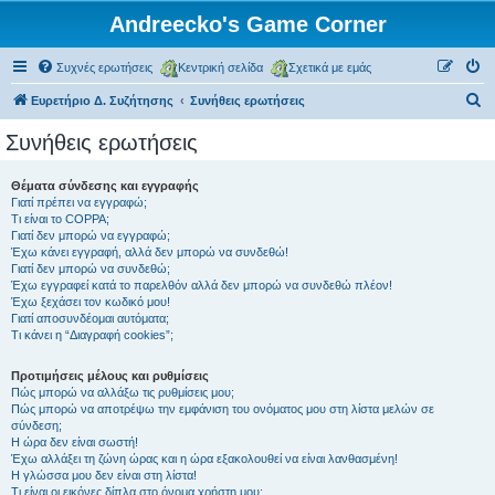
Andreecko's Game Corner
Συχνές ερωτήσεις
Κεντρική σελίδα
Σχετικά με εμάς
Α
Ευρετήριο Δ. Συζήτησης
Συνήθεις ερωτήσεις
ν
Συνήθεις ερωτήσεις
α
ζ
Θέματα σύνδεσης και εγγραφής
Γιατί πρέπει να εγγραφώ;
ή
Τι είναι το COPPA;
τ
Γιατί δεν μπορώ να εγγραφώ;
Έχω κάνει εγγραφή, αλλά δεν μπορώ να συνδεθώ!
η
Γιατί δεν μπορώ να συνδεθώ;
Έχω εγγραφεί κατά το παρελθόν αλλά δεν μπορώ να συνδεθώ πλέον!
σ
Έχω ξεχάσει τον κωδικό μου!
η
Γιατί αποσυνδέομαι αυτόματα;
Τι κάνει η “Διαγραφή cookies”;
Προτιμήσεις μέλους και ρυθμίσεις
Πώς μπορώ να αλλάξω τις ρυθμίσεις μου;
Πώς μπορώ να αποτρέψω την εμφάνιση του ονόματος μου στη λίστα μελών σε
σύνδεση;
Η ώρα δεν είναι σωστή!
Έχω αλλάξει τη ζώνη ώρας και η ώρα εξακολουθεί να είναι λανθασμένη!
Η γλώσσα μου δεν είναι στη λίστα!
Τι είναι οι εικόνες δίπλα στο όνομα χρήστη μου;