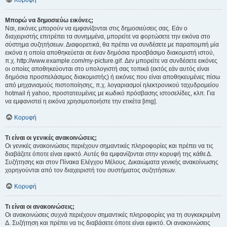
Κορυφή
Μπορώ να δημοσιεύω εικόνες;
Ναι, εικόνες μπορούν να εμφανίζονται στις δημοσιεύσεις σας. Εάν ο
διαχειριστής επιτρέπει τα συνημμένα, μπορείτε να φορτώσετε την εικόνα στο
σύστημα συζητήσεων. Διαφορετικά, θα πρέπει να συνδέσετε με παραπομπή μία
εικόνα η οποία αποθηκεύεται σε έναν δημόσια προσβάσιμο διακομιστή ιστού,
π.χ. http://www.example.com/my-picture.gif. Δεν μπορείτε να συνδέσετε εικόνες
οι οποίες αποθηκεύονται στο υπολογιστή σας τοπικά (εκτός εάν αυτός είναι
δημόσια προσπελάσιμος διακομιστής) ή εικόνες που είναι αποθηκευμένες πίσω
από μηχανισμούς πιστοποίησης, π.χ. λογαριασμοί ηλεκτρονικού ταχυδρομείου
hotmail ή yahoo, προστατευμένες με κωδικό πρόσβασης ιστοσελίδες, κλπ. Για
να εμφανιστεί η εικόνα χρησιμοποιήστε την ετικέτα [img].
Κορυφή
Τι είναι οι γενικές ανακοινώσεις;
Οι γενικές ανακοινώσεις περιέχουν σημαντικές πληροφορίες και πρέπει να τις
διαβάζετε όποτε είναι εφικτό. Αυτές θα εμφανίζονται στην κορυφή της κάθε Δ.
Συζήτησης και στον Πίνακα Ελέγχου Μέλους. Δικαιώματα γενικής ανακοίνωσης
χορηγούνται από τον διαχειριστή του συστήματος συζητήσεων.
Κορυφή
Τι είναι οι ανακοινώσεις;
Οι ανακοινώσεις συχνά περιέχουν σημαντικές πληροφορίες για τη συγκεκριμένη
Δ. Συζήτηση και πρέπει να τις διαβάσετε όποτε είναι εφικτό. Οι ανακοινώσεις