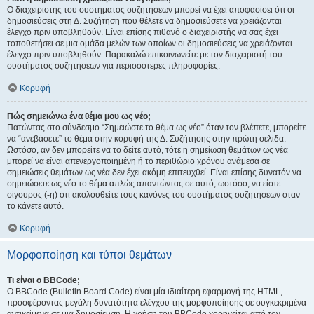
Ο διαχειριστής του συστήματος συζητήσεων μπορεί να έχει αποφασίσει ότι οι
δημοσιεύσεις στη Δ. Συζήτηση που θέλετε να δημοσιεύσετε να χρειάζονται
έλεγχο πριν υποβληθούν. Είναι επίσης πιθανό ο διαχειριστής να σας έχει
τοποθετήσει σε μια ομάδα μελών των οποίων οι δημοσιεύσεις να χρειάζονται
έλεγχο πριν υποβληθούν. Παρακαλώ επικοινωνείτε με τον διαχειριστή του
συστήματος συζητήσεων για περισσότερες πληροφορίες.
Κορυφή
Πώς σημειώνω ένα θέμα μου ως νέο;
Πατώντας στο σύνδεσμο “Σημειώστε το θέμα ως νέο” όταν τον βλέπετε, μπορείτε
να “ανεβάσετε” το θέμα στην κορυφή της Δ. Συζήτησης στην πρώτη σελίδα.
Ωστόσο, αν δεν μπορείτε να το δείτε αυτό, τότε η σημείωση θεμάτων ως νέα
μπορεί να είναι απενεργοποιημένη ή το περιθώριο χρόνου ανάμεσα σε
σημειώσεις θεμάτων ως νέα δεν έχει ακόμη επιτευχθεί. Είναι επίσης δυνατόν να
σημειώσετε ως νέο το θέμα απλώς απαντώντας σε αυτό, ωστόσο, να είστε
σίγουρος (-η) ότι ακολουθείτε τους κανόνες του συστήματος συζητήσεων όταν
το κάνετε αυτό.
Κορυφή
Μορφοποίηση και τύποι θεμάτων
Τι είναι ο BBCode;
Ο BBCode (Bulletin Board Code) είναι μία ιδιαίτερη εφαρμογή της HTML,
προσφέροντας μεγάλη δυνατότητα ελέγχου της μορφοποίησης σε συγκεκριμένα