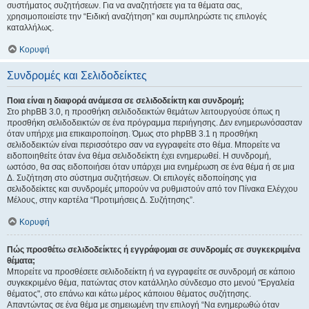
συστήματος συζητήσεων. Για να αναζητήσετε για τα θέματα σας,
χρησιμοποιείστε την “Ειδική αναζήτηση” και συμπληρώστε τις επιλογές
καταλλήλως.
Κορυφή
Συνδρομές και Σελιδοδείκτες
Ποια είναι η διαφορά ανάμεσα σε σελιδοδείκτη και συνδρομή;
Στο phpBB 3.0, η προσθήκη σελιδοδεικτών θεμάτων λειτουργούσε όπως η
προσθήκη σελιδοδεικτών σε ένα πρόγραμμα περιήγησης. Δεν ενημερωνόσασταν
όταν υπήρχε μια επικαιροποίηση. Όμως στο phpBB 3.1 η προσθήκη
σελιδοδεικτών είναι περισσότερο σαν να εγγραφείτε στο θέμα. Μπορείτε να
ειδοποιηθείτε όταν ένα θέμα σελιδοδείκτη έχει ενημερωθεί. Η συνδρομή,
ωστόσο, θα σας ειδοποιήσει όταν υπάρχει μια ενημέρωση σε ένα θέμα ή σε μια
Δ. Συζήτηση στο σύστημα συζητήσεων. Οι επιλογές ειδοποίησης για
σελιδοδείκτες και συνδρομές μπορούν να ρυθμιστούν από τον Πίνακα Ελέγχου
Μέλους, στην καρτέλα “Προτιμήσεις Δ. Συζήτησης”.
Κορυφή
Πώς προσθέτω σελιδοδείκτες ή εγγράφομαι σε συνδρομές σε συγκεκριμένα
θέματα;
Μπορείτε να προσθέσετε σελιδοδείκτη ή να εγγραφείτε σε συνδρομή σε κάποιο
συγκεκριμένο θέμα, πατώντας στον κατάλληλο σύνδεσμο στο μενού "Εργαλεία
θέματος", στο επάνω και κάτω μέρος κάποιου θέματος συζήτησης.
Απαντώντας σε ένα θέμα με σημειωμένη την επιλογή “Να ενημερωθώ όταν