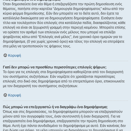
Όταν δημοσιεύετε ένα νέο θέμα ή επεξεργάζεστε την πρώτη δημοσίευση ενός
θέματος, πατήστε στην καρτέλα “Δημιουργία δημοψηφίσματος” κάτω από την
κύρια φόρμα δημοσίευσης. Εάν δεν μπορείτε να το δείτε αυτό, δεν έχετε τα
κατάλληλα δικαιώματα για να δημιουργήσετε δημοψηφίσματα. Εισάγετε έναν
τίτλο και τουλάχιστον δύο επιλογές στα κατάλληλα πεδία, διασφαλίζοντας κάθε
επιλογή να είναι σε ξεχωριστή γραμμή στην περιοχή κειμένου. Μπορείτε επίσης
να ορίσετε τον αριθμό των επιλογών ενός μέλους που μπορεί να επιλέξει
ψηφίζοντας κάτω από “Επιλογές ανά μέλος”, ένα χρονικό όριο ημερών για το
δημοψήφισμα, (0 για χωρίς χρονικό όριο) και τέλος την επιλογή να επιτρέψετε
στα μέλη να τροποποιούν τις ψήφους τους.
Κορυφή
Γιατί δεν μπορώ να προσθέσω περισσότερες επιλογές ψήφων;
Το όριο για τις επιλογές στα δημοψηφίσματα καθορίζεται από τον διαχειριστή
του συστήματος συζητήσεων. Εάν νομίζετε ότι χρειάζονται περισσότερες
επιλογές στο δικό σας δημοψήφισμα από το επιτρεπόμενο όριο, επικοινωνείτε
με τον διαχειριστή του συστήματος συζητήσεων.
Κορυφή
Πώς μπορώ να επεξεργαστώ ή να διαγράψω ένα δημοψήφισμα;
Όπως και στις δημοσιεύσεις, τα δημοψηφίσματα μπορούν να επεξεργαστούν
μόνον από τον συγγραφέα τους, έναν συντονιστή ή έναν διαχειριστή. Για να
επεξεργαστείτε ένα δημοψήφισμα, επεξεργαστείτε την πρώτη δημοσίευση στο
θέμα. Αυτή έχει πάντα συνδεδεμένο το δημοψήφισμα με αυτό. Εάν κανένας δεν
έχει δώσει μια ψήφο, τα μέλη μπορούν να διαγράψουν το δημοψήφισμα ή να