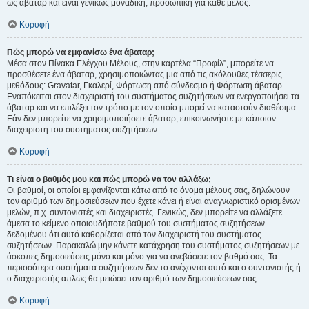
ως άβαταρ και είναι γενικώς μοναδική, προσωπική για κάθε μέλος.
Κορυφή
Πώς μπορώ να εμφανίσω ένα άβαταρ;
Μέσα στον Πίνακα Ελέγχου Μέλους, στην καρτέλα “Προφίλ”, μπορείτε να
προσθέσετε ένα άβαταρ, χρησιμοποιώντας μια από τις ακόλουθες τέσσερις
μεθόδους: Gravatar, Γκαλερί, Φόρτωση από σύνδεσμο ή Φόρτωση άβαταρ.
Εναπόκειται στον διαχειριστή του συστήματος συζητήσεων να ενεργοποιήσει τα
άβαταρ και να επιλέξει τον τρόπο με τον οποίο μπορεί να καταστούν διαθέσιμα.
Εάν δεν μπορείτε να χρησιμοποιήσετε άβαταρ, επικοινωνήστε με κάποιον
διαχειριστή του συστήματος συζητήσεων.
Κορυφή
Τι είναι ο βαθμός μου και πώς μπορώ να τον αλλάξω;
Οι βαθμοί, οι οποίοι εμφανίζονται κάτω από το όνομα μέλους σας, δηλώνουν
τον αριθμό των δημοσιεύσεων που έχετε κάνει ή είναι αναγνωριστικό ορισμένων
μελών, π.χ. συντονιστές και διαχειριστές. Γενικώς, δεν μπορείτε να αλλάξετε
άμεσα το κείμενο οποιουδήποτε βαθμού του συστήματος συζητήσεων
δεδομένου ότι αυτό καθορίζεται από τον διαχειριστή του συστήματος
συζητήσεων. Παρακαλώ μην κάνετε κατάχρηση του συστήματος συζητήσεων με
άσκοπες δημοσιεύσεις μόνο και μόνο για να ανεβάσετε τον βαθμό σας. Τα
περισσότερα συστήματα συζητήσεων δεν το ανέχονται αυτό και ο συντονιστής ή
ο διαχειριστής απλώς θα μειώσει τον αριθμό των δημοσιεύσεων σας.
Κορυφή