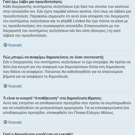
Γιατί έχω λάβει μια προειδοποίηση;
Κάθε διαχειριστής συστήματος συζητήσεων έχει δικό του σύνολο των κανόνων
στην ιστοσελίδα του. Εάν έχετε παραβεί κάποιο κανόνα, τότε ίσως να λάβατε μια
προειδοποίηση. Παρακαλώ σημειώστε ότι αυτό είναι απόφαση του διαχειριστή
του συστήματος συζητήσεων και το phpBB Limited δεν έχει τίποτα να κάνει με
τις προειδοποιήσεις στη συγκεκριμένη ιστοσελίδα. Επικοινωνήστε με τον
διαχειριστή του συστήματος συζητήσεων εάν δεν είστε σίγουρος (-η) γιατί
λάβατε την προειδοποίηση.
Κορυφή
Πώς μπορώ να αναφέρω δημοσιεύσεις σε έναν συντονιστή;
Εάν ο διαχειριστής του συστήματος συζητήσεων το έχει επιτρέψει, θα πρέπει να
δείτε ένα κουμπί για την αναφορά των δημοσιεύσεων δίπλα στη δημοσίευση
που θέλετε να αναφέρετε. Πατώντας θα καθοδηγηθείτε για τα απαιτούμενα
βήματα για να αναφέρετε τη δημοσίευση.
Κορυφή
Τι είναι το κουμπί “Αποθήκευση” στη δημοσίευση θέματος;
Αυτό σας επιτρέπει να αποθηκεύσετε προσχέδια που πρέπει να συμπληρωθούν
και να υποβληθούν σε μεταγενέστερη ημερομηνία. Για να επαναφορτώσετε ένα
αποθηκευμένο προσχέδιο, επισκεφθείτε τον Πίνακα Ελέγχου Μέλους.
Κορυφή
Γιατί η δημοσίευση χρειάζεται να εγκριθεί;