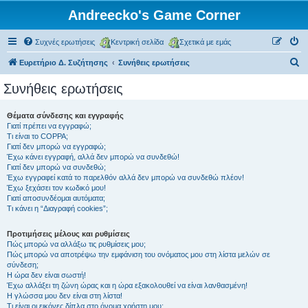
Andreecko's Game Corner
Συχνές ερωτήσεις
Κεντρική σελίδα
Σχετικά με εμάς
Α
Ευρετήριο Δ. Συζήτησης
Συνήθεις ερωτήσεις
ν
Συνήθεις ερωτήσεις
α
ζ
Θέματα σύνδεσης και εγγραφής
Γιατί πρέπει να εγγραφώ;
ή
Τι είναι το COPPA;
τ
Γιατί δεν μπορώ να εγγραφώ;
Έχω κάνει εγγραφή, αλλά δεν μπορώ να συνδεθώ!
η
Γιατί δεν μπορώ να συνδεθώ;
Έχω εγγραφεί κατά το παρελθόν αλλά δεν μπορώ να συνδεθώ πλέον!
σ
Έχω ξεχάσει τον κωδικό μου!
η
Γιατί αποσυνδέομαι αυτόματα;
Τι κάνει η “Διαγραφή cookies”;
Προτιμήσεις μέλους και ρυθμίσεις
Πώς μπορώ να αλλάξω τις ρυθμίσεις μου;
Πώς μπορώ να αποτρέψω την εμφάνιση του ονόματος μου στη λίστα μελών σε
σύνδεση;
Η ώρα δεν είναι σωστή!
Έχω αλλάξει τη ζώνη ώρας και η ώρα εξακολουθεί να είναι λανθασμένη!
Η γλώσσα μου δεν είναι στη λίστα!
Τι είναι οι εικόνες δίπλα στο όνομα χρήστη μου;