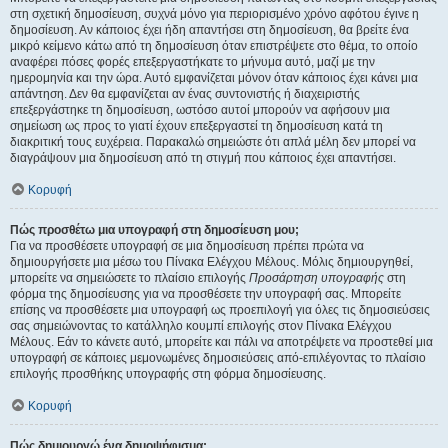
στη σχετική δημοσίευση, συχνά μόνο για περιορισμένο χρόνο αφότου έγινε η
δημοσίευση. Αν κάποιος έχει ήδη απαντήσει στη δημοσίευση, θα βρείτε ένα
μικρό κείμενο κάτω από τη δημοσίευση όταν επιστρέψετε στο θέμα, το οποίο
αναφέρει πόσες φορές επεξεργαστήκατε το μήνυμα αυτό, μαζί με την
ημερομηνία και την ώρα. Αυτό εμφανίζεται μόνον όταν κάποιος έχει κάνει μια
απάντηση. Δεν θα εμφανίζεται αν ένας συντονιστής ή διαχειριστής
επεξεργάστηκε τη δημοσίευση, ωστόσο αυτοί μπορούν να αφήσουν μια
σημείωση ως προς το γιατί έχουν επεξεργαστεί τη δημοσίευση κατά τη
διακριτική τους ευχέρεια. Παρακαλώ σημειώστε ότι απλά μέλη δεν μπορεί να
διαγράψουν μια δημοσίευση από τη στιγμή που κάποιος έχει απαντήσει.
Κορυφή
Πώς προσθέτω μια υπογραφή στη δημοσίευση μου;
Για να προσθέσετε υπογραφή σε μια δημοσίευση πρέπει πρώτα να
δημιουργήσετε μια μέσω του Πίνακα Ελέγχου Μέλους. Μόλις δημιουργηθεί,
μπορείτε να σημειώσετε το πλαίσιο επιλογής
Προσάρτηση υπογραφής
στη
φόρμα της δημοσίευσης για να προσθέσετε την υπογραφή σας. Μπορείτε
επίσης να προσθέσετε μια υπογραφή ως προεπιλογή για όλες τις δημοσιεύσεις
σας σημειώνοντας το κατάλληλο κουμπί επιλογής στον Πίνακα Ελέγχου
Μέλους. Εάν το κάνετε αυτό, μπορείτε και πάλι να αποτρέψετε να προστεθεί μια
υπογραφή σε κάποιες μεμονωμένες δημοσιεύσεις από-επιλέγοντας το πλαίσιο
επιλογής προσθήκης υπογραφής στη φόρμα δημοσίευσης.
Κορυφή
Πώς δημιουργώ ένα δημοψήφισμα;