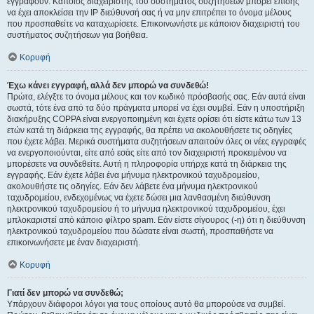
εγγραφούν. Κάποιος διαχειριστής του συστήματος συζητήσεων μπορεί επίσης
να έχει αποκλείσει την IP διεύθυνσή σας ή να μην επιτρέπει το όνομα μέλους
που προσπαθείτε να καταχωρίσετε. Επικοινωνήστε με κάποιον διαχειριστή του
συστήματος συζητήσεων για βοήθεια.
Κορυφή
Έχω κάνει εγγραφή, αλλά δεν μπορώ να συνδεθώ!
Πρώτα, ελέγξτε το όνομα μέλους και τον κωδικό πρόσβασής σας. Εάν αυτά είναι
σωστά, τότε ένα από τα δύο πράγματα μπορεί να έχει συμβεί. Εάν η υποστήριξη
διακήρυξης COPPA είναι ενεργοποιημένη και έχετε ορίσει ότι είστε κάτω των 13
ετών κατά τη διάρκεια της εγγραφής, θα πρέπει να ακολουθήσετε τις οδηγίες
που έχετε λάβει. Μερικά συστήματα συζητήσεων απαιτούν όλες οι νέες εγγραφές
να ενεργοποιούνται, είτε από εσάς είτε από τον διαχειριστή προκειμένου να
μπορέσετε να συνδεθείτε. Αυτή η πληροφορία υπήρχε κατά τη διάρκεια της
εγγραφής. Εάν έχετε λάβει ένα μήνυμα ηλεκτρονικού ταχυδρομείου,
ακολουθήστε τις οδηγίες. Εάν δεν λάβετε ένα μήνυμα ηλεκτρονικού
ταχυδρομείου, ενδεχομένως να έχετε δώσει μια λανθασμένη διεύθυνση
ηλεκτρονικού ταχυδρομείου ή το μήνυμα ηλεκτρονικού ταχυδρομείου, έχει
μπλοκαριστεί από κάποιο φίλτρο spam. Εάν είστε σίγουρος (-η) ότι η διεύθυνση
ηλεκτρονικού ταχυδρομείου που δώσατε είναι σωστή, προσπαθήστε να
επικοινωνήσετε με έναν διαχειριστή.
Κορυφή
Γιατί δεν μπορώ να συνδεθώ;
Υπάρχουν διάφοροι λόγοι για τους οποίους αυτό θα μπορούσε να συμβεί.