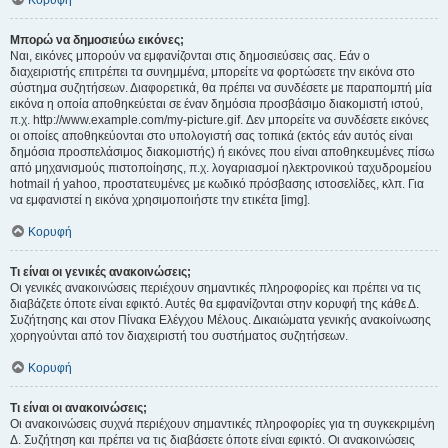
Κορυφή
Μπορώ να δημοσιεύω εικόνες;
Ναι, εικόνες μπορούν να εμφανίζονται στις δημοσιεύσεις σας. Εάν ο
διαχειριστής επιτρέπει τα συνημμένα, μπορείτε να φορτώσετε την εικόνα στο
σύστημα συζητήσεων. Διαφορετικά, θα πρέπει να συνδέσετε με παραπομπή μία
εικόνα η οποία αποθηκεύεται σε έναν δημόσια προσβάσιμο διακομιστή ιστού,
π.χ. http://www.example.com/my-picture.gif. Δεν μπορείτε να συνδέσετε εικόνες
οι οποίες αποθηκεύονται στο υπολογιστή σας τοπικά (εκτός εάν αυτός είναι
δημόσια προσπελάσιμος διακομιστής) ή εικόνες που είναι αποθηκευμένες πίσω
από μηχανισμούς πιστοποίησης, π.χ. λογαριασμοί ηλεκτρονικού ταχυδρομείου
hotmail ή yahoo, προστατευμένες με κωδικό πρόσβασης ιστοσελίδες, κλπ. Για
να εμφανιστεί η εικόνα χρησιμοποιήστε την ετικέτα [img].
Κορυφή
Τι είναι οι γενικές ανακοινώσεις;
Οι γενικές ανακοινώσεις περιέχουν σημαντικές πληροφορίες και πρέπει να τις
διαβάζετε όποτε είναι εφικτό. Αυτές θα εμφανίζονται στην κορυφή της κάθε Δ.
Συζήτησης και στον Πίνακα Ελέγχου Μέλους. Δικαιώματα γενικής ανακοίνωσης
χορηγούνται από τον διαχειριστή του συστήματος συζητήσεων.
Κορυφή
Τι είναι οι ανακοινώσεις;
Οι ανακοινώσεις συχνά περιέχουν σημαντικές πληροφορίες για τη συγκεκριμένη
Δ. Συζήτηση και πρέπει να τις διαβάσετε όποτε είναι εφικτό. Οι ανακοινώσεις