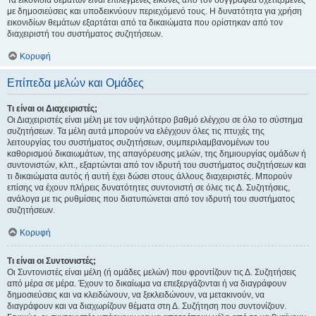
Τα εικονίδια θεμάτων είναι επιλεγμένες εικόνες από τον συγγραφέα σχετιζόμενες
με δημοσιεύσεις και υποδεικνύουν περιεχόμενό τους. Η δυνατότητα για χρήση
εικονιδίων θεμάτων εξαρτάται από τα δικαιώματα που ορίστηκαν από τον
διαχειριστή του συστήματος συζητήσεων.
Κορυφή
Επίπεδα μελών και Ομάδες
Τι είναι οι Διαχειριστές;
Οι Διαχειριστές είναι μέλη με τον υψηλότερο βαθμό ελέγχου σε όλο το σύστημα
συζητήσεων. Τα μέλη αυτά μπορούν να ελέγχουν όλες τις πτυχές της
λειτουργίας του συστήματος συζητήσεων, συμπεριλαμβανομένων του
καθορισμού δικαιωμάτων, της απαγόρευσης μελών, της δημιουργίας ομάδων ή
συντονιστών, κλπ., εξαρτώνται από τον ιδρυτή του συστήματος συζητήσεων και
τι δικαιώματα αυτός ή αυτή έχει δώσει στους άλλους διαχειριστές. Μπορούν
επίσης να έχουν πλήρεις δυνατότητες συντονιστή σε όλες τις Δ. Συζητήσεις,
ανάλογα με τις ρυθμίσεις που διατυπώνεται από τον ιδρυτή του συστήματος
συζητήσεων.
Κορυφή
Τι είναι οι Συντονιστές;
Οι Συντονιστές είναι μέλη (ή ομάδες μελών) που φροντίζουν τις Δ. Συζητήσεις
από μέρα σε μέρα. Έχουν το δικαίωμα να επεξεργάζονται ή να διαγράφουν
δημοσιεύσεις και να κλειδώνουν, να ξεκλειδώνουν, να μετακινούν, να
διαγράφουν και να διαχωρίζουν θέματα στη Δ. Συζήτηση που συντονίζουν.