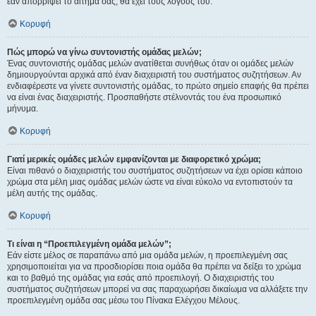
εάν απορρίψει το αίτημα σας, θα έχει τους λόγους του.
Κορυφή
Πώς μπορώ να γίνω συντονιστής ομάδας μελών;
Ένας συντονιστής ομάδας μελών ανατίθεται συνήθως όταν οι ομάδες μελών
δημιουργούνται αρχικά από έναν διαχειριστή του συστήματος συζητήσεων. Αν
ενδιαφέρεστε να γίνετε συντονιστής ομάδας, το πρώτο σημείο επαφής θα πρέπει
να είναι ένας διαχειριστής. Προσπαθήστε στέλνοντάς του ένα προσωπικό
μήνυμα.
Κορυφή
Γιατί μερικές ομάδες μελών εμφανίζονται με διαφορετικό χρώμα;
Είναι πιθανό ο διαχειριστής του συστήματος συζητήσεων να έχει ορίσει κάποιο
χρώμα στα μέλη μιας ομάδας μελών ώστε να είναι εύκολο να εντοπιστούν τα
μέλη αυτής της ομάδας.
Κορυφή
Τι είναι η “Προεπιλεγμένη ομάδα μελών”;
Εάν είστε μέλος σε παραπάνω από μια ομάδα μελών, η προεπιλεγμένη σας
χρησιμοποιείται για να προσδιορίσει ποια ομάδα θα πρέπει να δείξει το χρώμα
και το βαθμό της ομάδας για εσάς από προεπιλογή. Ο διαχειριστής του
συστήματος συζητήσεων μπορεί να σας παραχωρήσει δικαίωμα να αλλάξετε την
προεπιλεγμένη ομάδα σας μέσω του Πίνακα Ελέγχου Μέλους.