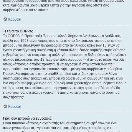
ηλεκτρονικού ταχυδρομείου από και προς άλλα μέλη, ένταξη σε ομάδα μελών,
κλπ. Χρειάζονται μόνο μερικά λεπτά για την εγγραφή σας οπότε σας
συμβουλεύουμε να το κάνετε.
Κορυφή
Τι είναι το COPPA;
Το COPPA, ή Προστασία Προσωπικών Δεδομένων Ανηλίκων στο Διαδίκτυο,
πράξη του 1998, είναι νόμος που απαιτεί από δικτυακούς τόπους οι οποίοι
μπορούν να συλλέγουν πληροφορίες από ανηλίκους κάτω των 13 ετών να
έχουν γραπτή γονική συναίνεση ή κάποια άλλη μέθοδο νομικής επιβεβαίωσης
κηδεμόνα, που να επιτρέπει τη συλλογή προσωπικών δεδομένων από ανήλικο
ηλικίας μικρότερης των 13. Εάν δεν είστε σίγουρος (-η) αν αυτό ισχύει για σας,
όπως κάποιος ο οποίος προσπαθεί να εγγραφεί ή στην ιστοσελίδα που
προσπαθείτε να εγγραφείτε, επικοινωνήστε με νομικό σύμβουλο για βοήθεια.
Παρακαλώ σημειώστε ότι το phpBB Limited και ο ιδιοκτήτης του εν λόγω
συστήματος συζητήσεων δεν μπορεί να δώσει νομική συμβουλή και δεν είναι
ένα σημείο επαφής για ενδοιασμούς νομικού χαρακτήρα οποιουδήποτε είδους,
εκτός από τις περιπτώσεις που περιγράφονται στην ερώτηση “Με ποιόν θα
επικοινωνήσω σχετικά με νομικά ή θέματα κατάχρησης πάνω στο σύστημα
συζητήσεων;”.
Κορυφή
Γιατί δεν μπορώ να εγγραφώ;
Είναι πιθανόν κάποιος διαχειριστής του συστήματος συζητήσεων να έχει
απενεργοποιήσει τις εγγραφές για να αποτρέψει νέους επισκέπτες να