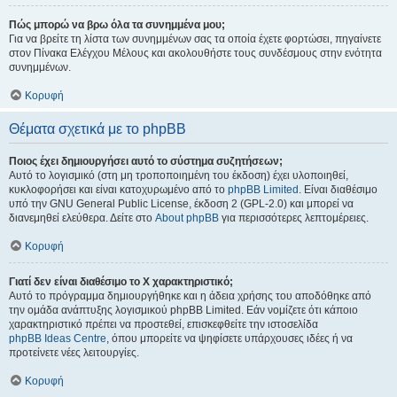
Πώς μπορώ να βρω όλα τα συνημμένα μου;
Για να βρείτε τη λίστα των συνημμένων σας τα οποία έχετε φορτώσει, πηγαίνετε
στον Πίνακα Ελέγχου Μέλους και ακολουθήστε τους συνδέσμους στην ενότητα
συνημμένων.
Κορυφή
Θέματα σχετικά με το phpBB
Ποιος έχει δημιουργήσει αυτό το σύστημα συζητήσεων;
Αυτό το λογισμικό (στη μη τροποποιημένη του έκδοση) έχει υλοποιηθεί,
κυκλοφορήσει και είναι κατοχυρωμένο από το
phpBB Limited
. Είναι διαθέσιμο
υπό την GNU General Public License, έκδοση 2 (GPL-2.0) και μπορεί να
διανεμηθεί ελεύθερα. Δείτε στο
About phpBB
για περισσότερες λεπτομέρειες.
Κορυφή
Γιατί δεν είναι διαθέσιμο το Χ χαρακτηριστικό;
Αυτό το πρόγραμμα δημιουργήθηκε και η άδεια χρήσης του αποδόθηκε από
την ομάδα ανάπτυξης λογισμικού phpBB Limited. Εάν νομίζετε ότι κάποιο
χαρακτηριστικό πρέπει να προστεθεί, επισκεφθείτε την ιστοσελίδα
phpBB Ideas Centre
, όπου μπορείτε να ψηφίσετε υπάρχουσες ιδέες ή να
προτείνετε νέες λειτουργίες.
Κορυφή