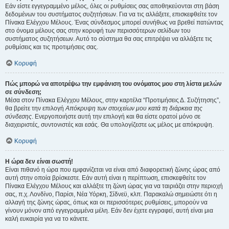
Εάν είστε εγγεγραμμένο μέλος, όλες οι ρυθμίσεις σας αποθηκεύονται στη βάση
δεδομένων του συστήματος συζητήσεων. Για να τις αλλάξετε, επισκεφθείτε τον
Πίνακα Ελέγχου Μέλους. Ένας σύνδεσμος μπορεί συνήθως να βρεθεί πατώντας
στο όνομα μέλους σας στην κορυφή των περισσότερων σελίδων του
συστήματος συζητήσεων. Αυτό το σύστημα θα σας επιτρέψει να αλλάξετε τις
ρυθμίσεις και τις προτιμήσεις σας.
Κορυφή
Πώς μπορώ να αποτρέψω την εμφάνιση του ονόματος μου στη λίστα μελών
σε σύνδεση;
Μέσα στον Πίνακα Ελέγχου Μέλους, στην καρτέλα “Προτιμήσεις Δ. Συζήτησης”,
θα βρείτε την επιλογή
Απόκρυψη των στοιχείων μου κατά τη διάρκεια της
σύνδεσης
. Ενεργοποιήστε αυτή την επιλογή και θα είστε ορατοί μόνο σε
διαχειριστές, συντονιστές και εσάς. Θα υπολογίζεστε ως μέλος με απόκρυψη.
Κορυφή
Η ώρα δεν είναι σωστή!
Είναι πιθανό η ώρα που εμφανίζεται να είναι από διαφορετική ζώνης ώρας από
αυτή στην οποία βρίσκεστε. Εάν αυτή είναι η περίπτωση, επισκεφθείτε τον
Πίνακα Ελέγχου Μέλους και αλλάξτε τη ζώνη ώρας για να ταιριάζει στην περιοχή
σας, π.χ. Λονδίνο, Παρίσι, Νέα Υόρκη, Σίδνεϋ, κλπ. Παρακαλώ σημειώστε ότι η
αλλαγή της ζώνης ώρας, όπως και οι περισσότερες ρυθμίσεις, μπορούν να
γίνουν μόνον από εγγεγραμμένα μέλη. Εάν δεν έχετε εγγραφεί, αυτή είναι μια
καλή ευκαιρία για να το κάνετε.