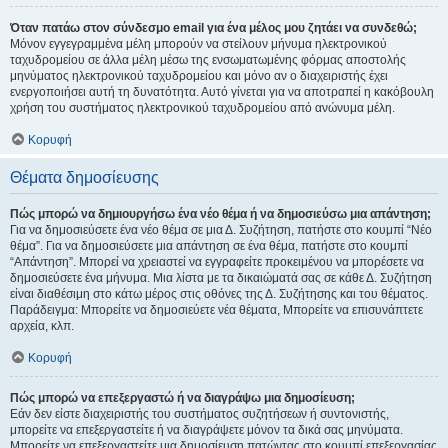
Όταν πατάω στον σύνδεσμο email για ένα μέλος μου ζητάει να συνδεθώ;
Μόνον εγγεγραμμένα μέλη μπορούν να στείλουν μήνυμα ηλεκτρονικού
ταχυδρομείου σε άλλα μέλη μέσω της ενσωματωμένης φόρμας αποστολής
μηνύματος ηλεκτρονικού ταχυδρομείου και μόνο αν ο διαχειριστής έχει
ενεργοποιήσει αυτή τη δυνατότητα. Αυτό γίνεται για να αποτραπεί η κακόβουλη
χρήση του συστήματος ηλεκτρονικού ταχυδρομείου από ανώνυμα μέλη.
Κορυφή
Θέματα δημοσίευσης
Πώς μπορώ να δημιουργήσω ένα νέο θέμα ή να δημοσιεύσω μια απάντηση;
Για να δημοσιεύσετε ένα νέο θέμα σε μια Δ. Συζήτηση, πατήστε στο κουμπί “Νέο
θέμα”. Για να δημοσιεύσετε μια απάντηση σε ένα θέμα, πατήστε στο κουμπί
“Απάντηση”. Μπορεί να χρειαστεί να εγγραφείτε προκειμένου να μπορέσετε να
δημοσιεύσετε ένα μήνυμα. Μια λίστα με τα δικαιώματά σας σε κάθε Δ. Συζήτηση
είναι διαθέσιμη στο κάτω μέρος στις οθόνες της Δ. Συζήτησης και του θέματος.
Παράδειγμα: Μπορείτε να δημοσιεύετε νέα θέματα, Μπορείτε να επισυνάπτετε
αρχεία, κλπ.
Κορυφή
Πώς μπορώ να επεξεργαστώ ή να διαγράψω μια δημοσίευση;
Εάν δεν είστε διαχειριστής του συστήματος συζητήσεων ή συντονιστής,
μπορείτε να επεξεργαστείτε ή να διαγράψετε μόνον τα δικά σας μηνύματα.
Μπορείτε να επεξεργαστείτε μια δημοσίευση πατώντας στο κουμπί επεξεργασίας