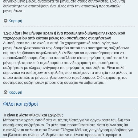
συγκεκριμένο μέλος, αναφέρετε τα μηνύματα στους συντονιστές. Έχουν τη
δυνατότητα να αποτρέψουν ένα μέλος από την αποστολή προσωπικών
μηνυμάτων.
Κορυφή
Έχω λάβει ένα μήνυμα spam ή ένα προσβλητικό μήνυμα ηλεκτρονικού
ταχυδρομείου από κάποιο μέλος του συστήματος συζητήσεων!
Λυπούμαστε που το ακούμε αυτό. Το χαρακτηριστικό λειτουργίας των
μηνυμάτων ηλεκτρονικού ταχυδρομείου αυτού του συστήματος συζητήσεων
συμπεριλαμβάνουν ασφαλιστικές δικλείδες για να προσπαθήσουμε και να
παρακολουθήσουμε μέλη που αποστέλλουν τέτοια μηνύματα, οπότε στείλτε
μήνυμα ηλεκτρονικού ταχυδρομείου στον διαχειριστή του συστήματος
συζητήσεων με πλήρες αντίγραφο του μηνύματος που λάβατε. Είναι πολύ
σημαντικό να υπάρχουν οι κεφαλίδες που περιέχουν τα στοιχεία του μέλους το
οποίο απέστειλε το μήνυμα ηλεκτρονικού ταχυδρομείου. Ο διαχειριστής του
συστήματος συζητήσεων μπορεί στη συνέχεια να λάβει μέτρα.
Κορυφή
Φίλοι και εχθροί
Τι είναι η λίστα Φίλων και Εχθρών;
Μπορείτε να χρησιμοποιήσετε αυτές τις λίστες για να οργανώσετε τα μέλη του
συστήματος συζητήσεων. Τα μέλη που προστίθενται στη λίστα φίλων σας θα
εμφανίζονται σε λίστα στον Πίνακα Ελέγχου Μέλους για γρήγορη πρόσβαση για
να βλέπετε εάν είναι συνδεδεμένοι και να στέλνετε προσωπικά μηνύματα.