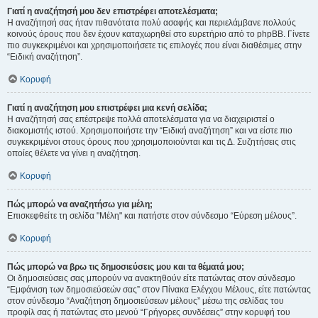
Γιατί η αναζήτησή μου δεν επιστρέφει αποτελέσματα;
Η αναζήτησή σας ήταν πιθανότατα πολύ ασαφής και περιελάμβανε πολλούς
κοινούς όρους που δεν έχουν καταχωρηθεί στο ευρετήριο από το phpBB. Γίνετε
πιο συγκεκριμένοι και χρησιμοποιήσετε τις επιλογές που είναι διαθέσιμες στην
“Ειδική αναζήτηση”.
Κορυφή
Γιατί η αναζήτηση μου επιστρέφει μια κενή σελίδα;
Η αναζήτησή σας επέστρεψε πολλά αποτελέσματα για να διαχειριστεί ο
διακομιστής ιστού. Χρησιμοποιήστε την “Ειδική αναζήτηση” και να είστε πιο
συγκεκριμένοι στους όρους που χρησιμοποιούνται και τις Δ. Συζητήσεις στις
οποίες θέλετε να γίνει η αναζήτηση.
Κορυφή
Πώς μπορώ να αναζητήσω για μέλη;
Επισκεφθείτε τη σελίδα "Μέλη" και πατήστε στον σύνδεσμο “Εύρεση μέλους”.
Κορυφή
Πώς μπορώ να βρω τις δημοσιεύσεις μου και τα θέματά μου;
Οι δημοσιεύσεις σας μπορούν να ανακτηθούν είτε πατώντας στον σύνδεσμο
“Εμφάνιση των δημοσιεύσεών σας” στον Πίνακα Ελέγχου Μέλους, είτε πατώντας
στον σύνδεσμο “Αναζήτηση δημοσιεύσεων μέλους” μέσω της σελίδας του
προφίλ σας ή πατώντας στο μενού “Γρήγορες συνδέσεις” στην κορυφή του