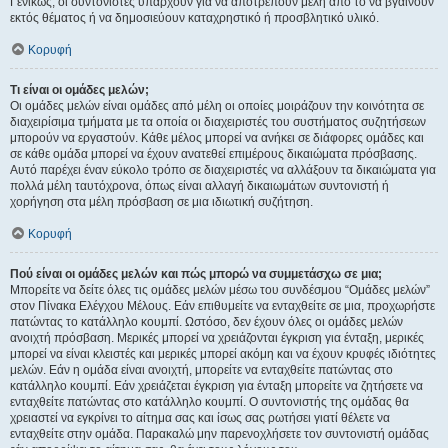
Γενικώς, οι συντονιστές υπάρχουν για να αποτρέπουν μέλη από το να βγαίνουν
εκτός θέματος ή να δημοσιεύουν καταχρηστικό ή προσβλητικό υλικό.
Κορυφή
Τι είναι οι ομάδες μελών;
Οι ομάδες μελών είναι ομάδες από μέλη οι οποίες μοιράζουν την κοινότητα σε
διαχειρίσιμα τμήματα με τα οποία οι διαχειριστές του συστήματος συζητήσεων
μπορούν να εργαστούν. Κάθε μέλος μπορεί να ανήκει σε διάφορες ομάδες και
σε κάθε ομάδα μπορεί να έχουν ανατεθεί επιμέρους δικαιώματα πρόσβασης.
Αυτό παρέχει έναν εύκολο τρόπο σε διαχειριστές να αλλάξουν τα δικαιώματα για
πολλά μέλη ταυτόχρονα, όπως είναι αλλαγή δικαιωμάτων συντονιστή ή
χορήγηση στα μέλη πρόσβαση σε μια ιδιωτική συζήτηση.
Κορυφή
Πού είναι οι ομάδες μελών και πώς μπορώ να συμμετάσχω σε μια;
Μπορείτε να δείτε όλες τις ομάδες μελών μέσω του συνδέσμου “Ομάδες μελών”
στον Πίνακα Ελέγχου Μέλους. Εάν επιθυμείτε να ενταχθείτε σε μια, προχωρήστε
πατώντας το κατάλληλο κουμπί. Ωστόσο, δεν έχουν όλες οι ομάδες μελών
ανοιχτή πρόσβαση. Μερικές μπορεί να χρειάζονται έγκριση για ένταξη, μερικές
μπορεί να είναι κλειστές και μερικές μπορεί ακόμη και να έχουν κρυφές ιδιότητες
μελών. Εάν η ομάδα είναι ανοιχτή, μπορείτε να ενταχθείτε πατώντας στο
κατάλληλο κουμπί. Εάν χρειάζεται έγκριση για ένταξη μπορείτε να ζητήσετε να
ενταχθείτε πατώντας στο κατάλληλο κουμπί. Ο συντονιστής της ομάδας θα
χρειαστεί να εγκρίνει το αίτημα σας και ίσως σας ρωτήσει γιατί θέλετε να
ενταχθείτε στην ομάδα. Παρακαλώ μην παρενοχλήσετε τον συντονιστή ομάδας