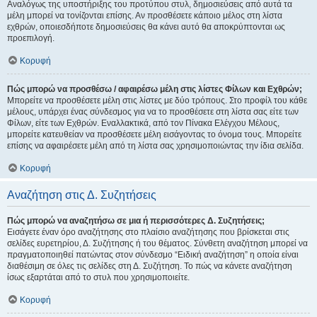
Αναλόγως της υποστήριξης του προτύπου στυλ, δημοσιεύσεις από αυτά τα
μέλη μπορεί να τονίζονται επίσης. Αν προσθέσετε κάποιο μέλος στη λίστα
εχθρών, οποιεσδήποτε δημοσιεύσεις θα κάνει αυτό θα αποκρύπτονται ως
προεπιλογή.
Κορυφή
Πώς μπορώ να προσθέσω / αφαιρέσω μέλη στις λίστες Φίλων και Εχθρών;
Μπορείτε να προσθέσετε μέλη στις λίστες με δύο τρόπους. Στο προφίλ του κάθε
μέλους, υπάρχει ένας σύνδεσμος για να το προσθέσετε στη λίστα σας είτε των
Φίλων, είτε των Εχθρών. Εναλλακτικά, από τον Πίνακα Ελέγχου Μέλους,
μπορείτε κατευθείαν να προσθέσετε μέλη εισάγοντας το όνομα τους. Μπορείτε
επίσης να αφαιρέσετε μέλη από τη λίστα σας χρησιμοποιώντας την ίδια σελίδα.
Κορυφή
Αναζήτηση στις Δ. Συζητήσεις
Πώς μπορώ να αναζητήσω σε μια ή περισσότερες Δ. Συζητήσεις;
Εισάγετε έναν όρο αναζήτησης στο πλαίσιο αναζήτησης που βρίσκεται στις
σελίδες ευρετηρίου, Δ. Συζήτησης ή του θέματος. Σύνθετη αναζήτηση μπορεί να
πραγματοποιηθεί πατώντας στον σύνδεσμο “Ειδική αναζήτηση” η οποία είναι
διαθέσιμη σε όλες τις σελίδες στη Δ. Συζήτηση. Το πώς να κάνετε αναζήτηση
ίσως εξαρτάται από το στυλ που χρησιμοποιείτε.
Κορυφή