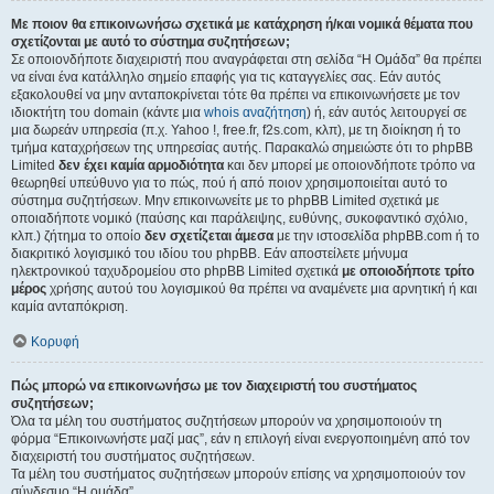
Με ποιον θα επικοινωνήσω σχετικά με κατάχρηση ή/και νομικά θέματα που
σχετίζονται με αυτό το σύστημα συζητήσεων;
Σε οποιονδήποτε διαχειριστή που αναγράφεται στη σελίδα “Η Ομάδα” θα πρέπει
να είναι ένα κατάλληλο σημείο επαφής για τις καταγγελίες σας. Εάν αυτός
εξακολουθεί να μην ανταποκρίνεται τότε θα πρέπει να επικοινωνήσετε με τον
ιδιοκτήτη του domain (κάντε μια
whois αναζήτηση
) ή, εάν αυτός λειτουργεί σε
μια δωρεάν υπηρεσία (π.χ. Yahoo !, free.fr, f2s.com, κλπ), με τη διοίκηση ή το
τμήμα καταχρήσεων της υπηρεσίας αυτής. Παρακαλώ σημειώστε ότι το phpBB
Limited
δεν έχει καμία αρμοδιότητα
και δεν μπορεί με οποιονδήποτε τρόπο να
θεωρηθεί υπεύθυνο για το πώς, πού ή από ποιον χρησιμοποιείται αυτό το
σύστημα συζητήσεων. Μην επικοινωνείτε με το phpBB Limited σχετικά με
οποιαδήποτε νομικό (παύσης και παράλειψης, ευθύνης, συκοφαντικό σχόλιο,
κλπ.) ζήτημα το οποίο
δεν σχετίζεται άμεσα
με την ιστοσελίδα phpBB.com ή το
διακριτικό λογισμικό του ιδίου του phpBB. Εάν αποστείλετε μήνυμα
ηλεκτρονικού ταχυδρομείου στο phpBB Limited σχετικά
με οποιοδήποτε τρίτο
μέρος
χρήσης αυτού του λογισμικού θα πρέπει να αναμένετε μια αρνητική ή και
καμία ανταπόκριση.
Κορυφή
Πώς μπορώ να επικοινωνήσω με τον διαχειριστή του συστήματος
συζητήσεων;
Όλα τα μέλη του συστήματος συζητήσεων μπορούν να χρησιμοποιούν τη
φόρμα “Επικοινωνήστε μαζί μας”, εάν η επιλογή είναι ενεργοποιημένη από τον
διαχειριστή του συστήματος συζητήσεων.
Τα μέλη του συστήματος συζητήσεων μπορούν επίσης να χρησιμοποιούν τον
σύνδεσμο “Η ομάδα”.