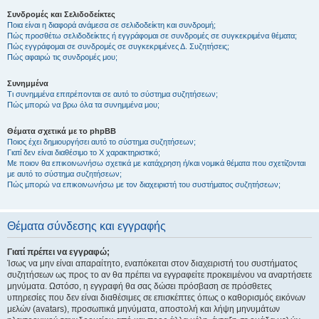
Συνδρομές και Σελιδοδείκτες
Ποια είναι η διαφορά ανάμεσα σε σελιδοδείκτη και συνδρομή;
Πώς προσθέτω σελιδοδείκτες ή εγγράφομαι σε συνδρομές σε συγκεκριμένα θέματα;
Πώς εγγράφομαι σε συνδρομές σε συγκεκριμένες Δ. Συζητήσεις;
Πώς αφαιρώ τις συνδρομές μου;
Συνημμένα
Τι συνημμένα επιτρέπονται σε αυτό το σύστημα συζητήσεων;
Πώς μπορώ να βρω όλα τα συνημμένα μου;
Θέματα σχετικά με το phpBB
Ποιος έχει δημιουργήσει αυτό το σύστημα συζητήσεων;
Γιατί δεν είναι διαθέσιμο το Χ χαρακτηριστικό;
Με ποιον θα επικοινωνήσω σχετικά με κατάχρηση ή/και νομικά θέματα που σχετίζονται
με αυτό το σύστημα συζητήσεων;
Πώς μπορώ να επικοινωνήσω με τον διαχειριστή του συστήματος συζητήσεων;
Θέματα σύνδεσης και εγγραφής
Γιατί πρέπει να εγγραφώ;
Ίσως να μην είναι απαραίτητο, εναπόκειται στον διαχειριστή του συστήματος
συζητήσεων ως προς το αν θα πρέπει να εγγραφείτε προκειμένου να αναρτήσετε
μηνύματα. Ωστόσο, η εγγραφή θα σας δώσει πρόσβαση σε πρόσθετες
υπηρεσίες που δεν είναι διαθέσιμες σε επισκέπτες όπως ο καθορισμός εικόνων
μελών (avatars), προσωπικά μηνύματα, αποστολή και λήψη μηνυμάτων