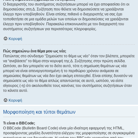
Ο διαχειριστής του συστήματος συζητήσεων μπορεί να έχει αποφασίσει ότι οι
δημοσιεύσεις στη Δ. Συζήτηση που θέλετε να δημοσιεύσετε να χρειάζονται
έλεγχο πριν υποβληθούν. Είναι επίσης πιθανό ο διαχειριστής να σας έχει
τοποθετήσει σε μια ομάδα μελών των οποίων οι δημοσιεύσεις να χρειάζονται
έλεγχο πριν υποβληθούν. Παρακαλώ επικοινωνείτε με τον διαχειριστή του
συστήματος συζητήσεων για περισσότερες πληροφορίες.
Κορυφή
Πώς σημειώνω ένα θέμα μου ως νέο;
Πατώντας στο σύνδεσμο “Σημειώστε το θέμα ως νέο” όταν τον βλέπετε, μπορείτε
να “ανεβάσετε” το θέμα στην κορυφή της Δ. Συζήτησης στην πρώτη σελίδα.
Ωστόσο, αν δεν μπορείτε να το δείτε αυτό, τότε η σημείωση θεμάτων ως νέα
μπορεί να είναι απενεργοποιημένη ή το περιθώριο χρόνου ανάμεσα σε
σημειώσεις θεμάτων ως νέα δεν έχει ακόμη επιτευχθεί. Είναι επίσης δυνατόν να
σημειώσετε ως νέο το θέμα απλώς απαντώντας σε αυτό, ωστόσο, να είστε
σίγουρος (-η) ότι ακολουθείτε τους κανόνες του συστήματος συζητήσεων όταν
το κάνετε αυτό.
Κορυφή
Μορφοποίηση και τύποι θεμάτων
Τι είναι ο BBCode;
Ο BBCode (Bulletin Board Code) είναι μία ιδιαίτερη εφαρμογή της HTML,
προσφέροντας μεγάλη δυνατότητα ελέγχου της μορφοποίησης σε συγκεκριμένα