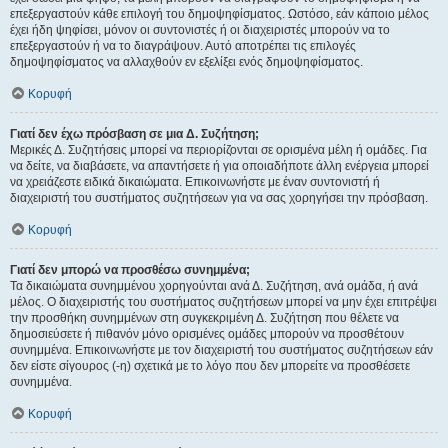
επεξεργαστούν κάθε επιλογή του δημοψηφίσματος. Ωστόσο, εάν κάποιο μέλος
έχει ήδη ψηφίσει, μόνον οι συντονιστές ή οι διαχειριστές μπορούν να το
επεξεργαστούν ή να το διαγράψουν. Αυτό αποτρέπει τις επιλογές
δημοψηφίσματος να αλλαχθούν εν εξελίξει ενός δημοψηφίσματος.
Κορυφή
Γιατί δεν έχω πρόσβαση σε μια Δ. Συζήτηση;
Μερικές Δ. Συζητήσεις μπορεί να περιορίζονται σε ορισμένα μέλη ή ομάδες. Για
να δείτε, να διαβάσετε, να απαντήσετε ή για οποιαδήποτε άλλη ενέργεια μπορεί
να χρειάζεστε ειδικά δικαιώματα. Επικοινωνήστε με έναν συντονιστή ή
διαχειριστή του συστήματος συζητήσεων για να σας χορηγήσει την πρόσβαση.
Κορυφή
Γιατί δεν μπορώ να προσθέσω συνημμένα;
Τα δικαιώματα συνημμένου χορηγούνται ανά Δ. Συζήτηση, ανά ομάδα, ή ανά
μέλος. Ο διαχειριστής του συστήματος συζητήσεων μπορεί να μην έχει επιτρέψει
την προσθήκη συνημμένων στη συγκεκριμένη Δ. Συζήτηση που θέλετε να
δημοσιεύσετε ή πιθανόν μόνο ορισμένες ομάδες μπορούν να προσθέτουν
συνημμένα. Επικοινωνήστε με τον διαχειριστή του συστήματος συζητήσεων εάν
δεν είστε σίγουρος (-η) σχετικά με το λόγο που δεν μπορείτε να προσθέσετε
συνημμένα.
Κορυφή