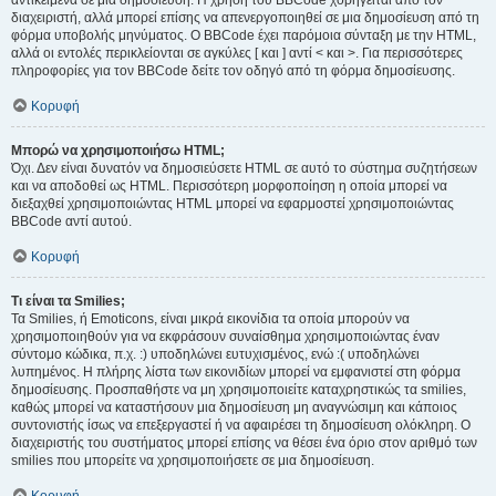
αντικείμενα σε μια δημοσίευση. Η χρήση του BBCode χορηγείται από τον
διαχειριστή, αλλά μπορεί επίσης να απενεργοποιηθεί σε μια δημοσίευση από τη
φόρμα υποβολής μηνύματος. Ο BBCode έχει παρόμοια σύνταξη με την HTML,
αλλά οι εντολές περικλείονται σε αγκύλες [ και ] αντί < και >. Για περισσότερες
πληροφορίες για τον BBCode δείτε τον οδηγό από τη φόρμα δημοσίευσης.
Κορυφή
Μπορώ να χρησιμοποιήσω HTML;
Όχι. Δεν είναι δυνατόν να δημοσιεύσετε HTML σε αυτό το σύστημα συζητήσεων
και να αποδοθεί ως HTML. Περισσότερη μορφοποίηση η οποία μπορεί να
διεξαχθεί χρησιμοποιώντας HTML μπορεί να εφαρμοστεί χρησιμοποιώντας
BBCode αντί αυτού.
Κορυφή
Τι είναι τα Smilies;
Τα Smilies, ή Emoticons, είναι μικρά εικονίδια τα οποία μπορούν να
χρησιμοποιηθούν για να εκφράσουν συναίσθημα χρησιμοποιώντας έναν
σύντομο κώδικα, π.χ. :) υποδηλώνει ευτυχισμένος, ενώ :( υποδηλώνει
λυπημένος. Η πλήρης λίστα των εικονιδίων μπορεί να εμφανιστεί στη φόρμα
δημοσίευσης. Προσπαθήστε να μη χρησιμοποιείτε καταχρηστικώς τα smilies,
καθώς μπορεί να καταστήσουν μια δημοσίευση μη αναγνώσιμη και κάποιος
συντονιστής ίσως να επεξεργαστεί ή να αφαιρέσει τη δημοσίευση ολόκληρη. Ο
διαχειριστής του συστήματος μπορεί επίσης να θέσει ένα όριο στον αριθμό των
smilies που μπορείτε να χρησιμοποιήσετε σε μια δημοσίευση.