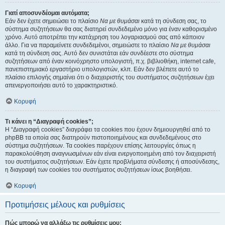
Γιατί αποσυνδέομαι αυτόματα;
Εάν δεν έχετε σημειώσει το πλαίσιο
Να με θυμάσαι
κατά τη σύνδεση σας, το
σύστημα συζητήσεων θα σας διατηρεί συνδεδεμένο μόνο για έναν καθορισμένο
χρόνο. Αυτό αποτρέπει την κατάχρηση του λογαριασμού σας από κάποιον
άλλο. Για να παραμείνετε συνδεδεμένοι, σημειώστε το πλαίσιο
Να με θυμάσαι
κατά τη σύνδεση σας. Αυτό δεν συνιστάται εάν συνδέεστε στο σύστημα
συζητήσεων από έναν κοινόχρηστο υπολογιστή, π.χ. βιβλιοθήκη, internet cafe,
πανεπιστημιακό εργαστήριο υπολογιστών, κλπ. Εάν δεν βλέπετε αυτό το
πλαίσιο επιλογής σημαίνει ότι ο διαχειριστής του συστήματος συζητήσεων έχει
απενεργοποιήσει αυτό το χαρακτηριστικό.
Κορυφή
Τι κάνει η “Διαγραφή cookies”;
Η “Διαγραφή cookies” διαγράφει τα cookies που έχουν δημιουργηθεί από το
phpBB τα οποία σας διατηρούν πιστοποιημένους και συνδεδεμένους στο
σύστημα συζητήσεων. Τα cookies παρέχουν επίσης λειτουργίες όπως η
παρακολούθηση αναγνωσμένων εάν είναι ενεργοποιημένη από τον διαχειριστή
του συστήματος συζητήσεων. Εάν έχετε προβλήματα σύνδεσης ή αποσύνδεσης,
η διαγραφή των cookies του συστήματος συζητήσεων ίσως βοηθήσει.
Κορυφή
Προτιμήσεις μέλους και ρυθμίσεις
Πώς μπορώ να αλλάξω τις ρυθμίσεις μου;