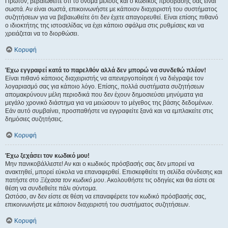
Πρώτον, βεβαιωθείτε ότι το όνομα μέλους και ο κωδικός πρόσβασής σας είναι
σωστά. Αν είναι σωστά, επικοινωνήστε με κάποιον διαχειριστή του συστήματος
συζητήσεων για να βεβαιωθείτε ότι δεν έχετε απαγορευθεί. Είναι επίσης πιθανό
ο ιδιοκτήτης της ιστοσελίδας να έχει κάποιο σφάλμα στις ρυθμίσεις και να
χρειάζεται να το διορθώσει.
Κορυφή
Έχω εγγραφεί κατά το παρελθόν αλλά δεν μπορώ να συνδεθώ πλέον!
Είναι πιθανό κάποιος διαχειριστής να απενεργοποίησε ή να διέγραψε τον
λογαριασμό σας για κάποιο λόγο. Επίσης, πολλά συστήματα συζητήσεων
απομακρύνουν μέλη περιοδικά που δεν έχουν δημοσιεύσει μηνύματα για
μεγάλο χρονικό διάστημα για να μειώσουν το μέγεθος της βάσης δεδομένων.
Εάν αυτό συμβαίνει, προσπαθήστε να εγγραφείτε ξανά και να εμπλακείτε στις
δημόσιες συζητήσεις.
Κορυφή
Έχω ξεχάσει τον κωδικό μου!
Μην πανικοβάλλεστε! Αν και ο κωδικός πρόσβασής σας δεν μπορεί να
ανακτηθεί, μπορεί εύκολα να επαναφερθεί. Επισκεφθείτε τη σελίδα σύνδεσης και
πατήστε στο
Ξέχασα τον κωδικό μου
. Ακολουθήστε τις οδηγίες και θα είστε σε
θέση να συνδεθείτε πάλι σύντομα.
Ωστόσο, αν δεν είστε σε θέση να επαναφέρετε τον κωδικό πρόσβασής σας,
επικοινωνήστε με κάποιον διαχειριστή του συστήματος συζητήσεων.
Κορυφή