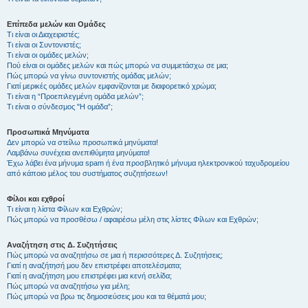
Επίπεδα μελών και Ομάδες
Τι είναι οι Διαχειριστές;
Τι είναι οι Συντονιστές;
Τι είναι οι ομάδες μελών;
Πού είναι οι ομάδες μελών και πώς μπορώ να συμμετάσχω σε μια;
Πώς μπορώ να γίνω συντονιστής ομάδας μελών;
Γιατί μερικές ομάδες μελών εμφανίζονται με διαφορετικό χρώμα;
Τι είναι η “Προεπιλεγμένη ομάδα μελών”;
Τι είναι ο σύνδεσμος "Η ομάδα”;
Προσωπικά Μηνύματα
Δεν μπορώ να στείλω προσωπικά μηνύματα!
Λαμβάνω συνέχεια ανεπιθύμητα μηνύματα!
Έχω λάβει ένα μήνυμα spam ή ένα προσβλητικό μήνυμα ηλεκτρονικού ταχυδρομείου
από κάποιο μέλος του συστήματος συζητήσεων!
Φίλοι και εχθροί
Τι είναι η λίστα Φίλων και Εχθρών;
Πώς μπορώ να προσθέσω / αφαιρέσω μέλη στις λίστες Φίλων και Εχθρών;
Αναζήτηση στις Δ. Συζητήσεις
Πώς μπορώ να αναζητήσω σε μια ή περισσότερες Δ. Συζητήσεις;
Γιατί η αναζήτησή μου δεν επιστρέφει αποτελέσματα;
Γιατί η αναζήτηση μου επιστρέφει μια κενή σελίδα;
Πώς μπορώ να αναζητήσω για μέλη;
Πώς μπορώ να βρω τις δημοσιεύσεις μου και τα θέματά μου;