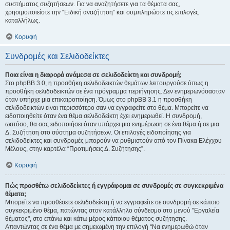
συστήματος συζητήσεων. Για να αναζητήσετε για τα θέματα σας,
χρησιμοποιείστε την “Ειδική αναζήτηση” και συμπληρώστε τις επιλογές
καταλλήλως.
Κορυφή
Συνδρομές και Σελιδοδείκτες
Ποια είναι η διαφορά ανάμεσα σε σελιδοδείκτη και συνδρομή;
Στο phpBB 3.0, η προσθήκη σελιδοδεικτών θεμάτων λειτουργούσε όπως η
προσθήκη σελιδοδεικτών σε ένα πρόγραμμα περιήγησης. Δεν ενημερωνόσασταν
όταν υπήρχε μια επικαιροποίηση. Όμως στο phpBB 3.1 η προσθήκη
σελιδοδεικτών είναι περισσότερο σαν να εγγραφείτε στο θέμα. Μπορείτε να
ειδοποιηθείτε όταν ένα θέμα σελιδοδείκτη έχει ενημερωθεί. Η συνδρομή,
ωστόσο, θα σας ειδοποιήσει όταν υπάρχει μια ενημέρωση σε ένα θέμα ή σε μια
Δ. Συζήτηση στο σύστημα συζητήσεων. Οι επιλογές ειδοποίησης για
σελιδοδείκτες και συνδρομές μπορούν να ρυθμιστούν από τον Πίνακα Ελέγχου
Μέλους, στην καρτέλα “Προτιμήσεις Δ. Συζήτησης”.
Κορυφή
Πώς προσθέτω σελιδοδείκτες ή εγγράφομαι σε συνδρομές σε συγκεκριμένα
θέματα;
Μπορείτε να προσθέσετε σελιδοδείκτη ή να εγγραφείτε σε συνδρομή σε κάποιο
συγκεκριμένο θέμα, πατώντας στον κατάλληλο σύνδεσμο στο μενού "Εργαλεία
θέματος", στο επάνω και κάτω μέρος κάποιου θέματος συζήτησης.
Απαντώντας σε ένα θέμα με σημειωμένη την επιλογή “Να ενημερωθώ όταν