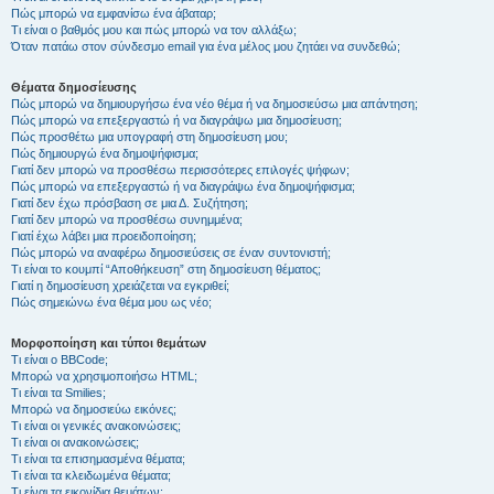
Πώς μπορώ να εμφανίσω ένα άβαταρ;
Τι είναι ο βαθμός μου και πώς μπορώ να τον αλλάξω;
Όταν πατάω στον σύνδεσμο email για ένα μέλος μου ζητάει να συνδεθώ;
Θέματα δημοσίευσης
Πώς μπορώ να δημιουργήσω ένα νέο θέμα ή να δημοσιεύσω μια απάντηση;
Πώς μπορώ να επεξεργαστώ ή να διαγράψω μια δημοσίευση;
Πώς προσθέτω μια υπογραφή στη δημοσίευση μου;
Πώς δημιουργώ ένα δημοψήφισμα;
Γιατί δεν μπορώ να προσθέσω περισσότερες επιλογές ψήφων;
Πώς μπορώ να επεξεργαστώ ή να διαγράψω ένα δημοψήφισμα;
Γιατί δεν έχω πρόσβαση σε μια Δ. Συζήτηση;
Γιατί δεν μπορώ να προσθέσω συνημμένα;
Γιατί έχω λάβει μια προειδοποίηση;
Πώς μπορώ να αναφέρω δημοσιεύσεις σε έναν συντονιστή;
Τι είναι το κουμπί “Αποθήκευση” στη δημοσίευση θέματος;
Γιατί η δημοσίευση χρειάζεται να εγκριθεί;
Πώς σημειώνω ένα θέμα μου ως νέο;
Μορφοποίηση και τύποι θεμάτων
Τι είναι ο BBCode;
Μπορώ να χρησιμοποιήσω HTML;
Τι είναι τα Smilies;
Μπορώ να δημοσιεύω εικόνες;
Τι είναι οι γενικές ανακοινώσεις;
Τι είναι οι ανακοινώσεις;
Τι είναι τα επισημασμένα θέματα;
Τι είναι τα κλειδωμένα θέματα;
Τι είναι τα εικονίδια θεμάτων;