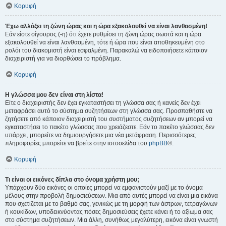
Κορυφή
Έχω αλλάξει τη ζώνη ώρας και η ώρα εξακολουθεί να είναι λανθασμένη!
Εάν είστε σίγουρος (-η) ότι έχετε ρυθμίσει τη ζώνη ώρας σωστά και η ώρα
εξακολουθεί να είναι λανθασμένη, τότε ή ώρα που είναι αποθηκευμένη στο
ρολόι του διακομιστή είναι εσφαλμένη. Παρακαλώ να ειδοποιήσετε κάποιον
διαχειριστή για να διορθώσει το πρόβλημα.
Κορυφή
Η γλώσσα μου δεν είναι στη λίστα!
Είτε ο διαχειριστής δεν έχει εγκαταστήσει τη γλώσσα σας ή κανείς δεν έχει
μεταφράσει αυτό το σύστημα συζητήσεων στη γλώσσα σας. Προσπαθήστε να
ζητήσετε από κάποιον διαχειριστή του συστήματος συζητήσεων αν μπορεί να
εγκαταστήσει το πακέτο γλώσσας που χρειάζεστε. Εάν το πακέτο γλώσσας δεν
υπάρχει, μπορείτε να δημιουργήσετε μια νέα μετάφραση. Περισσότερες
πληροφορίες μπορείτε να βρείτε στην ιστοσελίδα του
phpBB
®.
Κορυφή
Τι είναι οι εικόνες δίπλα στο όνομα χρήστη μου;
Υπάρχουν δύο εικόνες οι οποίες μπορεί να εμφανιστούν μαζί με το όνομα
μέλους στην προβολή δημοσιεύσεων. Μια από αυτές μπορεί να είναι μια εικόνα
που σχετίζεται με το βαθμό σας, γενικώς με τη μορφή των άστρων, τετραγώνων
ή κουκίδων, υποδεικνύοντας πόσες δημοσιεύσεις έχετε κάνει ή το αξίωμα σας
στο σύστημα συζητήσεων. Μια άλλη, συνήθως μεγαλύτερη, εικόνα είναι γνωστή