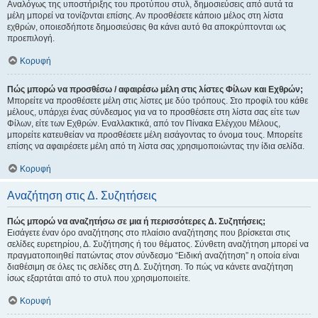
Αναλόγως της υποστήριξης του προτύπου στυλ, δημοσιεύσεις από αυτά τα
μέλη μπορεί να τονίζονται επίσης. Αν προσθέσετε κάποιο μέλος στη λίστα
εχθρών, οποιεσδήποτε δημοσιεύσεις θα κάνει αυτό θα αποκρύπτονται ως
προεπιλογή.
Κορυφή
Πώς μπορώ να προσθέσω / αφαιρέσω μέλη στις λίστες Φίλων και Εχθρών;
Μπορείτε να προσθέσετε μέλη στις λίστες με δύο τρόπους. Στο προφίλ του κάθε
μέλους, υπάρχει ένας σύνδεσμος για να το προσθέσετε στη λίστα σας είτε των
Φίλων, είτε των Εχθρών. Εναλλακτικά, από τον Πίνακα Ελέγχου Μέλους,
μπορείτε κατευθείαν να προσθέσετε μέλη εισάγοντας το όνομα τους. Μπορείτε
επίσης να αφαιρέσετε μέλη από τη λίστα σας χρησιμοποιώντας την ίδια σελίδα.
Κορυφή
Αναζήτηση στις Δ. Συζητήσεις
Πώς μπορώ να αναζητήσω σε μια ή περισσότερες Δ. Συζητήσεις;
Εισάγετε έναν όρο αναζήτησης στο πλαίσιο αναζήτησης που βρίσκεται στις
σελίδες ευρετηρίου, Δ. Συζήτησης ή του θέματος. Σύνθετη αναζήτηση μπορεί να
πραγματοποιηθεί πατώντας στον σύνδεσμο “Ειδική αναζήτηση” η οποία είναι
διαθέσιμη σε όλες τις σελίδες στη Δ. Συζήτηση. Το πώς να κάνετε αναζήτηση
ίσως εξαρτάται από το στυλ που χρησιμοποιείτε.
Κορυφή