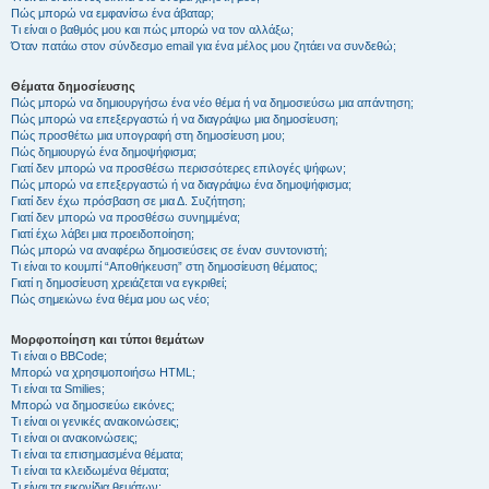
Πώς μπορώ να εμφανίσω ένα άβαταρ;
Τι είναι ο βαθμός μου και πώς μπορώ να τον αλλάξω;
Όταν πατάω στον σύνδεσμο email για ένα μέλος μου ζητάει να συνδεθώ;
Θέματα δημοσίευσης
Πώς μπορώ να δημιουργήσω ένα νέο θέμα ή να δημοσιεύσω μια απάντηση;
Πώς μπορώ να επεξεργαστώ ή να διαγράψω μια δημοσίευση;
Πώς προσθέτω μια υπογραφή στη δημοσίευση μου;
Πώς δημιουργώ ένα δημοψήφισμα;
Γιατί δεν μπορώ να προσθέσω περισσότερες επιλογές ψήφων;
Πώς μπορώ να επεξεργαστώ ή να διαγράψω ένα δημοψήφισμα;
Γιατί δεν έχω πρόσβαση σε μια Δ. Συζήτηση;
Γιατί δεν μπορώ να προσθέσω συνημμένα;
Γιατί έχω λάβει μια προειδοποίηση;
Πώς μπορώ να αναφέρω δημοσιεύσεις σε έναν συντονιστή;
Τι είναι το κουμπί “Αποθήκευση” στη δημοσίευση θέματος;
Γιατί η δημοσίευση χρειάζεται να εγκριθεί;
Πώς σημειώνω ένα θέμα μου ως νέο;
Μορφοποίηση και τύποι θεμάτων
Τι είναι ο BBCode;
Μπορώ να χρησιμοποιήσω HTML;
Τι είναι τα Smilies;
Μπορώ να δημοσιεύω εικόνες;
Τι είναι οι γενικές ανακοινώσεις;
Τι είναι οι ανακοινώσεις;
Τι είναι τα επισημασμένα θέματα;
Τι είναι τα κλειδωμένα θέματα;
Τι είναι τα εικονίδια θεμάτων;