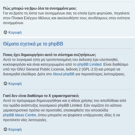
Πώς μπορώ να βρω όλα τα συνημμένα μου;
Για να βρείτε τη λίστα των συνημμένων σας τα οποία έχετε φορτώσει, πηγαίνετε
στον Πίνακα Ελέγχου Μέλους και ακολουθήστε τους συνδέσμους στην ενότητα
συνημμένων.
Κορυφή
Θέματα σχετικά με το phpBB
Ποιος έχει δημιουργήσει αυτό το σύστημα συζητήσεων;
Αυτό το λογισμικό (στη μη τροποποιημένη του έκδοση) έχει υλοποιηθεί,
κυκλοφορήσει και είναι κατοχυρωμένο από το
phpBB Limited
. Είναι διαθέσιμο
υπό την GNU General Public License, έκδοση 2 (GPL-2.0) και μπορεί να
διανεμηθεί ελεύθερα. Δείτε στο
About phpBB
για περισσότερες λεπτομέρειες.
Κορυφή
Γιατί δεν είναι διαθέσιμο το Χ χαρακτηριστικό;
Αυτό το πρόγραμμα δημιουργήθηκε και η άδεια χρήσης του αποδόθηκε από
την ομάδα ανάπτυξης λογισμικού phpBB Limited. Εάν νομίζετε ότι κάποιο
χαρακτηριστικό πρέπει να προστεθεί, επισκεφθείτε την ιστοσελίδα
phpBB Ideas Centre
, όπου μπορείτε να ψηφίσετε υπάρχουσες ιδέες ή να
προτείνετε νέες λειτουργίες.
Κορυφή