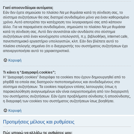
Γιατί αποσυνδέομαι αυτόματα;
Εάν δεν έχετε σημειώσει το πλαίσιο
Να με θυμάσαι
κατά τη σύνδεση σας, το
σύστημα συζητήσεων θα σας διατηρεί συνδεδεμένο μόνο για έναν καθορισμένο
χρόνο. Αυτό αποτρέπει την κατάχρηση του λογαριασμού σας από κάποιον
άλλο. Για να παραμείνετε συνδεδεμένοι, σημειώστε το πλαίσιο
Να με θυμάσαι
κατά τη σύνδεση σας. Αυτό δεν συνιστάται εάν συνδέεστε στο σύστημα
συζητήσεων από έναν κοινόχρηστο υπολογιστή, π.χ. βιβλιοθήκη, internet cafe,
πανεπιστημιακό εργαστήριο υπολογιστών, κλπ. Εάν δεν βλέπετε αυτό το
πλαίσιο επιλογής σημαίνει ότι ο διαχειριστής του συστήματος συζητήσεων έχει
απενεργοποιήσει αυτό το χαρακτηριστικό.
Κορυφή
Τι κάνει η “Διαγραφή cookies”;
Η “Διαγραφή cookies” διαγράφει τα cookies που έχουν δημιουργηθεί από το
phpBB τα οποία σας διατηρούν πιστοποιημένους και συνδεδεμένους στο
σύστημα συζητήσεων. Τα cookies παρέχουν επίσης λειτουργίες όπως η
παρακολούθηση αναγνωσμένων εάν είναι ενεργοποιημένη από τον διαχειριστή
του συστήματος συζητήσεων. Εάν έχετε προβλήματα σύνδεσης ή αποσύνδεσης,
η διαγραφή των cookies του συστήματος συζητήσεων ίσως βοηθήσει.
Κορυφή
Προτιμήσεις μέλους και ρυθμίσεις
Πώς μπορώ να αλλάξω τις ρυθμίσεις μου;