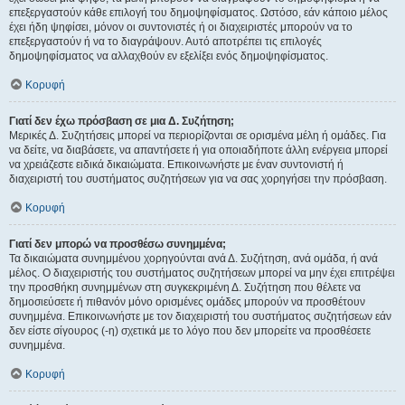
επεξεργαστούν κάθε επιλογή του δημοψηφίσματος. Ωστόσο, εάν κάποιο μέλος
έχει ήδη ψηφίσει, μόνον οι συντονιστές ή οι διαχειριστές μπορούν να το
επεξεργαστούν ή να το διαγράψουν. Αυτό αποτρέπει τις επιλογές
δημοψηφίσματος να αλλαχθούν εν εξελίξει ενός δημοψηφίσματος.
Κορυφή
Γιατί δεν έχω πρόσβαση σε μια Δ. Συζήτηση;
Μερικές Δ. Συζητήσεις μπορεί να περιορίζονται σε ορισμένα μέλη ή ομάδες. Για
να δείτε, να διαβάσετε, να απαντήσετε ή για οποιαδήποτε άλλη ενέργεια μπορεί
να χρειάζεστε ειδικά δικαιώματα. Επικοινωνήστε με έναν συντονιστή ή
διαχειριστή του συστήματος συζητήσεων για να σας χορηγήσει την πρόσβαση.
Κορυφή
Γιατί δεν μπορώ να προσθέσω συνημμένα;
Τα δικαιώματα συνημμένου χορηγούνται ανά Δ. Συζήτηση, ανά ομάδα, ή ανά
μέλος. Ο διαχειριστής του συστήματος συζητήσεων μπορεί να μην έχει επιτρέψει
την προσθήκη συνημμένων στη συγκεκριμένη Δ. Συζήτηση που θέλετε να
δημοσιεύσετε ή πιθανόν μόνο ορισμένες ομάδες μπορούν να προσθέτουν
συνημμένα. Επικοινωνήστε με τον διαχειριστή του συστήματος συζητήσεων εάν
δεν είστε σίγουρος (-η) σχετικά με το λόγο που δεν μπορείτε να προσθέσετε
συνημμένα.
Κορυφή