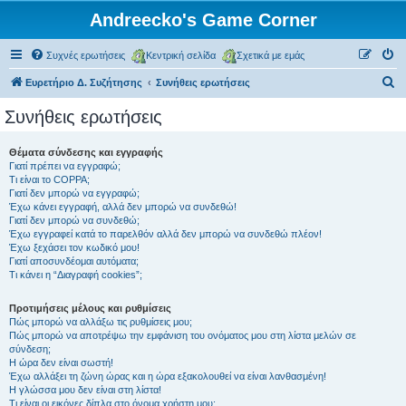
Andreecko's Game Corner
Συχνές ερωτήσεις
Κεντρική σελίδα
Σχετικά με εμάς
Α
Ευρετήριο Δ. Συζήτησης
Συνήθεις ερωτήσεις
ν
Συνήθεις ερωτήσεις
α
ζ
Θέματα σύνδεσης και εγγραφής
Γιατί πρέπει να εγγραφώ;
ή
Τι είναι το COPPA;
τ
Γιατί δεν μπορώ να εγγραφώ;
Έχω κάνει εγγραφή, αλλά δεν μπορώ να συνδεθώ!
η
Γιατί δεν μπορώ να συνδεθώ;
Έχω εγγραφεί κατά το παρελθόν αλλά δεν μπορώ να συνδεθώ πλέον!
σ
Έχω ξεχάσει τον κωδικό μου!
η
Γιατί αποσυνδέομαι αυτόματα;
Τι κάνει η “Διαγραφή cookies”;
Προτιμήσεις μέλους και ρυθμίσεις
Πώς μπορώ να αλλάξω τις ρυθμίσεις μου;
Πώς μπορώ να αποτρέψω την εμφάνιση του ονόματος μου στη λίστα μελών σε
σύνδεση;
Η ώρα δεν είναι σωστή!
Έχω αλλάξει τη ζώνη ώρας και η ώρα εξακολουθεί να είναι λανθασμένη!
Η γλώσσα μου δεν είναι στη λίστα!
Τι είναι οι εικόνες δίπλα στο όνομα χρήστη μου;