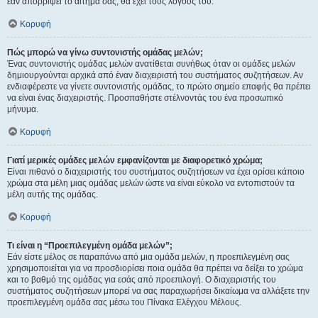
εάν απορρίψει το αίτημα σας, θα έχει τους λόγους του.
Κορυφή
Πώς μπορώ να γίνω συντονιστής ομάδας μελών;
Ένας συντονιστής ομάδας μελών ανατίθεται συνήθως όταν οι ομάδες μελών
δημιουργούνται αρχικά από έναν διαχειριστή του συστήματος συζητήσεων. Αν
ενδιαφέρεστε να γίνετε συντονιστής ομάδας, το πρώτο σημείο επαφής θα πρέπει
να είναι ένας διαχειριστής. Προσπαθήστε στέλνοντάς του ένα προσωπικό
μήνυμα.
Κορυφή
Γιατί μερικές ομάδες μελών εμφανίζονται με διαφορετικό χρώμα;
Είναι πιθανό ο διαχειριστής του συστήματος συζητήσεων να έχει ορίσει κάποιο
χρώμα στα μέλη μιας ομάδας μελών ώστε να είναι εύκολο να εντοπιστούν τα
μέλη αυτής της ομάδας.
Κορυφή
Τι είναι η “Προεπιλεγμένη ομάδα μελών”;
Εάν είστε μέλος σε παραπάνω από μια ομάδα μελών, η προεπιλεγμένη σας
χρησιμοποιείται για να προσδιορίσει ποια ομάδα θα πρέπει να δείξει το χρώμα
και το βαθμό της ομάδας για εσάς από προεπιλογή. Ο διαχειριστής του
συστήματος συζητήσεων μπορεί να σας παραχωρήσει δικαίωμα να αλλάξετε την
προεπιλεγμένη ομάδα σας μέσω του Πίνακα Ελέγχου Μέλους.