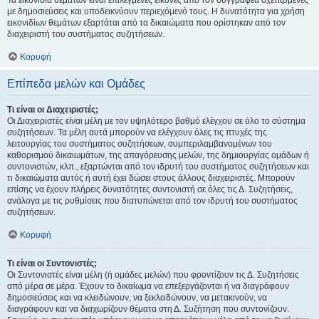
Τα εικονίδια θεμάτων είναι επιλεγμένες εικόνες από τον συγγραφέα σχετιζόμενες
με δημοσιεύσεις και υποδεικνύουν περιεχόμενό τους. Η δυνατότητα για χρήση
εικονιδίων θεμάτων εξαρτάται από τα δικαιώματα που ορίστηκαν από τον
διαχειριστή του συστήματος συζητήσεων.
Κορυφή
Επίπεδα μελών και Ομάδες
Τι είναι οι Διαχειριστές;
Οι Διαχειριστές είναι μέλη με τον υψηλότερο βαθμό ελέγχου σε όλο το σύστημα
συζητήσεων. Τα μέλη αυτά μπορούν να ελέγχουν όλες τις πτυχές της
λειτουργίας του συστήματος συζητήσεων, συμπεριλαμβανομένων του
καθορισμού δικαιωμάτων, της απαγόρευσης μελών, της δημιουργίας ομάδων ή
συντονιστών, κλπ., εξαρτώνται από τον ιδρυτή του συστήματος συζητήσεων και
τι δικαιώματα αυτός ή αυτή έχει δώσει στους άλλους διαχειριστές. Μπορούν
επίσης να έχουν πλήρεις δυνατότητες συντονιστή σε όλες τις Δ. Συζητήσεις,
ανάλογα με τις ρυθμίσεις που διατυπώνεται από τον ιδρυτή του συστήματος
συζητήσεων.
Κορυφή
Τι είναι οι Συντονιστές;
Οι Συντονιστές είναι μέλη (ή ομάδες μελών) που φροντίζουν τις Δ. Συζητήσεις
από μέρα σε μέρα. Έχουν το δικαίωμα να επεξεργάζονται ή να διαγράφουν
δημοσιεύσεις και να κλειδώνουν, να ξεκλειδώνουν, να μετακινούν, να
διαγράφουν και να διαχωρίζουν θέματα στη Δ. Συζήτηση που συντονίζουν.