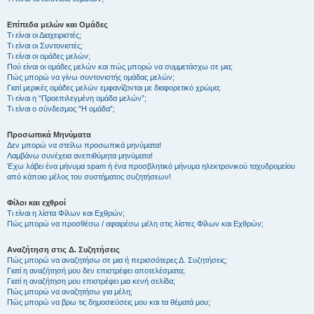
Επίπεδα μελών και Ομάδες
Τι είναι οι Διαχειριστές;
Τι είναι οι Συντονιστές;
Τι είναι οι ομάδες μελών;
Πού είναι οι ομάδες μελών και πώς μπορώ να συμμετάσχω σε μια;
Πώς μπορώ να γίνω συντονιστής ομάδας μελών;
Γιατί μερικές ομάδες μελών εμφανίζονται με διαφορετικό χρώμα;
Τι είναι η “Προεπιλεγμένη ομάδα μελών”;
Τι είναι ο σύνδεσμος "Η ομάδα”;
Προσωπικά Μηνύματα
Δεν μπορώ να στείλω προσωπικά μηνύματα!
Λαμβάνω συνέχεια ανεπιθύμητα μηνύματα!
Έχω λάβει ένα μήνυμα spam ή ένα προσβλητικό μήνυμα ηλεκτρονικού ταχυδρομείου
από κάποιο μέλος του συστήματος συζητήσεων!
Φίλοι και εχθροί
Τι είναι η λίστα Φίλων και Εχθρών;
Πώς μπορώ να προσθέσω / αφαιρέσω μέλη στις λίστες Φίλων και Εχθρών;
Αναζήτηση στις Δ. Συζητήσεις
Πώς μπορώ να αναζητήσω σε μια ή περισσότερες Δ. Συζητήσεις;
Γιατί η αναζήτησή μου δεν επιστρέφει αποτελέσματα;
Γιατί η αναζήτηση μου επιστρέφει μια κενή σελίδα;
Πώς μπορώ να αναζητήσω για μέλη;
Πώς μπορώ να βρω τις δημοσιεύσεις μου και τα θέματά μου;