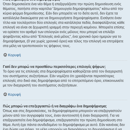
Όταν δημοσιεύετε ένα νέο θέμα ή επεξεργάζεστε την πρώτη δημοσίευση ενός
θέματος, πατήστε στην καρτέλα “Δημιουργία δημοψηφίσματος” κάτω από την
κύρια φόρμα δημοσίευσης. Εάν δεν μπορείτε να το δείτε αυτό, δεν έχετε τα
κατάλληλα δικαιώματα για να δημιουργήσετε δημοψηφίσματα. Εισάγετε έναν
τίτλο και τουλάχιστον δύο επιλογές στα κατάλληλα πεδία, διασφαλίζοντας κάθε
επιλογή να είναι σε ξεχωριστή γραμμή στην περιοχή κειμένου. Μπορείτε επίσης
να ορίσετε τον αριθμό των επιλογών ενός μέλους που μπορεί να επιλέξει
ψηφίζοντας κάτω από “Επιλογές ανά μέλος”, ένα χρονικό όριο ημερών για το
δημοψήφισμα, (0 για χωρίς χρονικό όριο) και τέλος την επιλογή να επιτρέψετε
στα μέλη να τροποποιούν τις ψήφους τους.
Κορυφή
Γιατί δεν μπορώ να προσθέσω περισσότερες επιλογές ψήφων;
Το όριο για τις επιλογές στα δημοψηφίσματα καθορίζεται από τον διαχειριστή
του συστήματος συζητήσεων. Εάν νομίζετε ότι χρειάζονται περισσότερες
επιλογές στο δικό σας δημοψήφισμα από το επιτρεπόμενο όριο, επικοινωνείτε
με τον διαχειριστή του συστήματος συζητήσεων.
Κορυφή
Πώς μπορώ να επεξεργαστώ ή να διαγράψω ένα δημοψήφισμα;
Όπως και στις δημοσιεύσεις, τα δημοψηφίσματα μπορούν να επεξεργαστούν
μόνον από τον συγγραφέα τους, έναν συντονιστή ή έναν διαχειριστή. Για να
επεξεργαστείτε ένα δημοψήφισμα, επεξεργαστείτε την πρώτη δημοσίευση στο
θέμα. Αυτή έχει πάντα συνδεδεμένο το δημοψήφισμα με αυτό. Εάν κανένας δεν
έχει δώσει μια ψήφο, τα μέλη μπορούν να διαγράψουν το δημοψήφισμα ή να