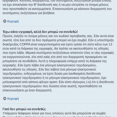
εγγραφούν. Κάποιος διαχειριστής του συστήματος συζητήσεων μπορεί επίσης
να έχει αποκλείσει την IP διεύθυνσή σας ή να μην επιτρέπει το όνομα μέλους
που προσπαθείτε να καταχωρίσετε. Επικοινωνήστε με κάποιον διαχειριστή του
συστήματος συζητήσεων για βοήθεια.
Κορυφή
Έχω κάνει εγγραφή, αλλά δεν μπορώ να συνδεθώ!
Πρώτα, ελέγξτε το όνομα μέλους και τον κωδικό πρόσβασής σας. Εάν αυτά είναι
σωστά, τότε ένα από τα δύο πράγματα μπορεί να έχει συμβεί. Εάν η υποστήριξη
διακήρυξης COPPA είναι ενεργοποιημένη και έχετε ορίσει ότι είστε κάτω των 13
ετών κατά τη διάρκεια της εγγραφής, θα πρέπει να ακολουθήσετε τις οδηγίες
που έχετε λάβει. Μερικά συστήματα συζητήσεων απαιτούν όλες οι νέες εγγραφές
να ενεργοποιούνται, είτε από εσάς είτε από τον διαχειριστή προκειμένου να
μπορέσετε να συνδεθείτε. Αυτή η πληροφορία υπήρχε κατά τη διάρκεια της
εγγραφής. Εάν έχετε λάβει ένα μήνυμα ηλεκτρονικού ταχυδρομείου,
ακολουθήστε τις οδηγίες. Εάν δεν λάβετε ένα μήνυμα ηλεκτρονικού
ταχυδρομείου, ενδεχομένως να έχετε δώσει μια λανθασμένη διεύθυνση
ηλεκτρονικού ταχυδρομείου ή το μήνυμα ηλεκτρονικού ταχυδρομείου, έχει
μπλοκαριστεί από κάποιο φίλτρο spam. Εάν είστε σίγουρος (-η) ότι η διεύθυνση
ηλεκτρονικού ταχυδρομείου που δώσατε είναι σωστή, προσπαθήστε να
επικοινωνήσετε με έναν διαχειριστή.
Κορυφή
Γιατί δεν μπορώ να συνδεθώ;
Υπάρχουν διάφοροι λόγοι για τους οποίους αυτό θα μπορούσε να συμβεί.