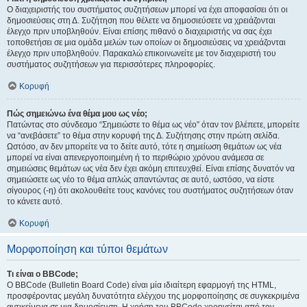
Ο διαχειριστής του συστήματος συζητήσεων μπορεί να έχει αποφασίσει ότι οι
δημοσιεύσεις στη Δ. Συζήτηση που θέλετε να δημοσιεύσετε να χρειάζονται
έλεγχο πριν υποβληθούν. Είναι επίσης πιθανό ο διαχειριστής να σας έχει
τοποθετήσει σε μια ομάδα μελών των οποίων οι δημοσιεύσεις να χρειάζονται
έλεγχο πριν υποβληθούν. Παρακαλώ επικοινωνείτε με τον διαχειριστή του
συστήματος συζητήσεων για περισσότερες πληροφορίες.
Κορυφή
Πώς σημειώνω ένα θέμα μου ως νέο;
Πατώντας στο σύνδεσμο “Σημειώστε το θέμα ως νέο” όταν τον βλέπετε, μπορείτε
να “ανεβάσετε” το θέμα στην κορυφή της Δ. Συζήτησης στην πρώτη σελίδα.
Ωστόσο, αν δεν μπορείτε να το δείτε αυτό, τότε η σημείωση θεμάτων ως νέα
μπορεί να είναι απενεργοποιημένη ή το περιθώριο χρόνου ανάμεσα σε
σημειώσεις θεμάτων ως νέα δεν έχει ακόμη επιτευχθεί. Είναι επίσης δυνατόν να
σημειώσετε ως νέο το θέμα απλώς απαντώντας σε αυτό, ωστόσο, να είστε
σίγουρος (-η) ότι ακολουθείτε τους κανόνες του συστήματος συζητήσεων όταν
το κάνετε αυτό.
Κορυφή
Μορφοποίηση και τύποι θεμάτων
Τι είναι ο BBCode;
Ο BBCode (Bulletin Board Code) είναι μία ιδιαίτερη εφαρμογή της HTML,
προσφέροντας μεγάλη δυνατότητα ελέγχου της μορφοποίησης σε συγκεκριμένα