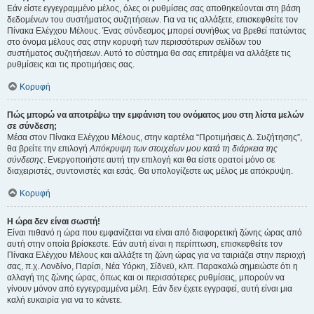
Εάν είστε εγγεγραμμένο μέλος, όλες οι ρυθμίσεις σας αποθηκεύονται στη βάση
δεδομένων του συστήματος συζητήσεων. Για να τις αλλάξετε, επισκεφθείτε τον
Πίνακα Ελέγχου Μέλους. Ένας σύνδεσμος μπορεί συνήθως να βρεθεί πατώντας
στο όνομα μέλους σας στην κορυφή των περισσότερων σελίδων του
συστήματος συζητήσεων. Αυτό το σύστημα θα σας επιτρέψει να αλλάξετε τις
ρυθμίσεις και τις προτιμήσεις σας.
Κορυφή
Πώς μπορώ να αποτρέψω την εμφάνιση του ονόματος μου στη λίστα μελών
σε σύνδεση;
Μέσα στον Πίνακα Ελέγχου Μέλους, στην καρτέλα “Προτιμήσεις Δ. Συζήτησης”,
θα βρείτε την επιλογή
Απόκρυψη των στοιχείων μου κατά τη διάρκεια της
σύνδεσης
. Ενεργοποιήστε αυτή την επιλογή και θα είστε ορατοί μόνο σε
διαχειριστές, συντονιστές και εσάς. Θα υπολογίζεστε ως μέλος με απόκρυψη.
Κορυφή
Η ώρα δεν είναι σωστή!
Είναι πιθανό η ώρα που εμφανίζεται να είναι από διαφορετική ζώνης ώρας από
αυτή στην οποία βρίσκεστε. Εάν αυτή είναι η περίπτωση, επισκεφθείτε τον
Πίνακα Ελέγχου Μέλους και αλλάξτε τη ζώνη ώρας για να ταιριάζει στην περιοχή
σας, π.χ. Λονδίνο, Παρίσι, Νέα Υόρκη, Σίδνεϋ, κλπ. Παρακαλώ σημειώστε ότι η
αλλαγή της ζώνης ώρας, όπως και οι περισσότερες ρυθμίσεις, μπορούν να
γίνουν μόνον από εγγεγραμμένα μέλη. Εάν δεν έχετε εγγραφεί, αυτή είναι μια
καλή ευκαιρία για να το κάνετε.