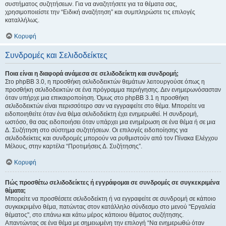
συστήματος συζητήσεων. Για να αναζητήσετε για τα θέματα σας,
χρησιμοποιείστε την “Ειδική αναζήτηση” και συμπληρώστε τις επιλογές
καταλλήλως.
Κορυφή
Συνδρομές και Σελιδοδείκτες
Ποια είναι η διαφορά ανάμεσα σε σελιδοδείκτη και συνδρομή;
Στο phpBB 3.0, η προσθήκη σελιδοδεικτών θεμάτων λειτουργούσε όπως η
προσθήκη σελιδοδεικτών σε ένα πρόγραμμα περιήγησης. Δεν ενημερωνόσασταν
όταν υπήρχε μια επικαιροποίηση. Όμως στο phpBB 3.1 η προσθήκη
σελιδοδεικτών είναι περισσότερο σαν να εγγραφείτε στο θέμα. Μπορείτε να
ειδοποιηθείτε όταν ένα θέμα σελιδοδείκτη έχει ενημερωθεί. Η συνδρομή,
ωστόσο, θα σας ειδοποιήσει όταν υπάρχει μια ενημέρωση σε ένα θέμα ή σε μια
Δ. Συζήτηση στο σύστημα συζητήσεων. Οι επιλογές ειδοποίησης για
σελιδοδείκτες και συνδρομές μπορούν να ρυθμιστούν από τον Πίνακα Ελέγχου
Μέλους, στην καρτέλα “Προτιμήσεις Δ. Συζήτησης”.
Κορυφή
Πώς προσθέτω σελιδοδείκτες ή εγγράφομαι σε συνδρομές σε συγκεκριμένα
θέματα;
Μπορείτε να προσθέσετε σελιδοδείκτη ή να εγγραφείτε σε συνδρομή σε κάποιο
συγκεκριμένο θέμα, πατώντας στον κατάλληλο σύνδεσμο στο μενού "Εργαλεία
θέματος", στο επάνω και κάτω μέρος κάποιου θέματος συζήτησης.
Απαντώντας σε ένα θέμα με σημειωμένη την επιλογή “Να ενημερωθώ όταν