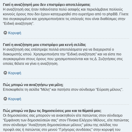
Γιατί η αναζήτησή μου δεν επιστρέφει αποτελέσματα;
Η αναζήτησή σας ήταν πιθανότατα πολύ ασαφής και περιελάμβανε πολλούς
κοινούς όρους που δεν έχουν καταχωρηθεί στο ευρετήριο από το phpBB. Γίνετε
πιο συγκεκριμένοι και χρησιμοποιήσετε τις επιλογές που είναι διαθέσιμες στην
“Ειδική αναζήτηση”.
Κορυφή
Γιατί η αναζήτηση μου επιστρέφει μια κενή σελίδα;
Η αναζήτησή σας επέστρεψε πολλά αποτελέσματα για να διαχειριστεί ο
διακομιστής ιστού. Χρησιμοποιήστε την “Ειδική αναζήτηση” και να είστε πιο
συγκεκριμένοι στους όρους που χρησιμοποιούνται και τις Δ. Συζητήσεις στις
οποίες θέλετε να γίνει η αναζήτηση.
Κορυφή
Πώς μπορώ να αναζητήσω για μέλη;
Επισκεφθείτε τη σελίδα "Μέλη" και πατήστε στον σύνδεσμο “Εύρεση μέλους”.
Κορυφή
Πώς μπορώ να βρω τις δημοσιεύσεις μου και τα θέματά μου;
Οι δημοσιεύσεις σας μπορούν να ανακτηθούν είτε πατώντας στον σύνδεσμο
“Εμφάνιση των δημοσιεύσεών σας” στον Πίνακα Ελέγχου Μέλους, είτε πατώντας
στον σύνδεσμο “Αναζήτηση δημοσιεύσεων μέλους” μέσω της σελίδας του
προφίλ σας ή πατώντας στο μενού “Γρήγορες συνδέσεις” στην κορυφή του