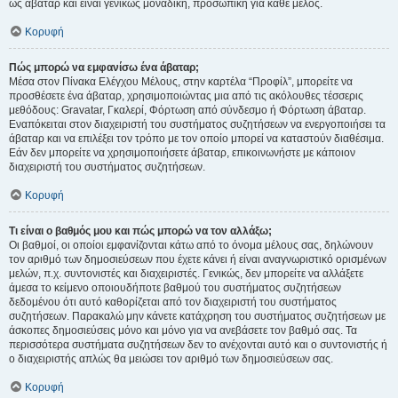
ως άβαταρ και είναι γενικώς μοναδική, προσωπική για κάθε μέλος.
Κορυφή
Πώς μπορώ να εμφανίσω ένα άβαταρ;
Μέσα στον Πίνακα Ελέγχου Μέλους, στην καρτέλα “Προφίλ”, μπορείτε να
προσθέσετε ένα άβαταρ, χρησιμοποιώντας μια από τις ακόλουθες τέσσερις
μεθόδους: Gravatar, Γκαλερί, Φόρτωση από σύνδεσμο ή Φόρτωση άβαταρ.
Εναπόκειται στον διαχειριστή του συστήματος συζητήσεων να ενεργοποιήσει τα
άβαταρ και να επιλέξει τον τρόπο με τον οποίο μπορεί να καταστούν διαθέσιμα.
Εάν δεν μπορείτε να χρησιμοποιήσετε άβαταρ, επικοινωνήστε με κάποιον
διαχειριστή του συστήματος συζητήσεων.
Κορυφή
Τι είναι ο βαθμός μου και πώς μπορώ να τον αλλάξω;
Οι βαθμοί, οι οποίοι εμφανίζονται κάτω από το όνομα μέλους σας, δηλώνουν
τον αριθμό των δημοσιεύσεων που έχετε κάνει ή είναι αναγνωριστικό ορισμένων
μελών, π.χ. συντονιστές και διαχειριστές. Γενικώς, δεν μπορείτε να αλλάξετε
άμεσα το κείμενο οποιουδήποτε βαθμού του συστήματος συζητήσεων
δεδομένου ότι αυτό καθορίζεται από τον διαχειριστή του συστήματος
συζητήσεων. Παρακαλώ μην κάνετε κατάχρηση του συστήματος συζητήσεων με
άσκοπες δημοσιεύσεις μόνο και μόνο για να ανεβάσετε τον βαθμό σας. Τα
περισσότερα συστήματα συζητήσεων δεν το ανέχονται αυτό και ο συντονιστής ή
ο διαχειριστής απλώς θα μειώσει τον αριθμό των δημοσιεύσεων σας.
Κορυφή