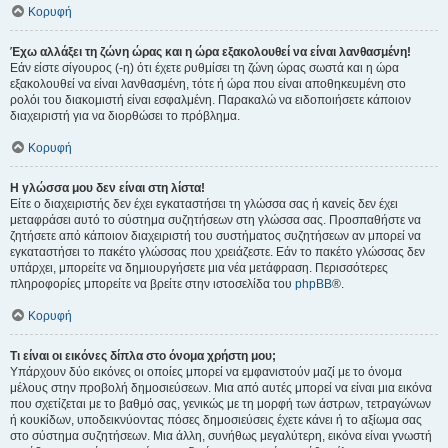
Κορυφή
Έχω αλλάξει τη ζώνη ώρας και η ώρα εξακολουθεί να είναι λανθασμένη!
Εάν είστε σίγουρος (-η) ότι έχετε ρυθμίσει τη ζώνη ώρας σωστά και η ώρα
εξακολουθεί να είναι λανθασμένη, τότε ή ώρα που είναι αποθηκευμένη στο
ρολόι του διακομιστή είναι εσφαλμένη. Παρακαλώ να ειδοποιήσετε κάποιον
διαχειριστή για να διορθώσει το πρόβλημα.
Κορυφή
Η γλώσσα μου δεν είναι στη λίστα!
Είτε ο διαχειριστής δεν έχει εγκαταστήσει τη γλώσσα σας ή κανείς δεν έχει
μεταφράσει αυτό το σύστημα συζητήσεων στη γλώσσα σας. Προσπαθήστε να
ζητήσετε από κάποιον διαχειριστή του συστήματος συζητήσεων αν μπορεί να
εγκαταστήσει το πακέτο γλώσσας που χρειάζεστε. Εάν το πακέτο γλώσσας δεν
υπάρχει, μπορείτε να δημιουργήσετε μια νέα μετάφραση. Περισσότερες
πληροφορίες μπορείτε να βρείτε στην ιστοσελίδα του
phpBB
®.
Κορυφή
Τι είναι οι εικόνες δίπλα στο όνομα χρήστη μου;
Υπάρχουν δύο εικόνες οι οποίες μπορεί να εμφανιστούν μαζί με το όνομα
μέλους στην προβολή δημοσιεύσεων. Μια από αυτές μπορεί να είναι μια εικόνα
που σχετίζεται με το βαθμό σας, γενικώς με τη μορφή των άστρων, τετραγώνων
ή κουκίδων, υποδεικνύοντας πόσες δημοσιεύσεις έχετε κάνει ή το αξίωμα σας
στο σύστημα συζητήσεων. Μια άλλη, συνήθως μεγαλύτερη, εικόνα είναι γνωστή