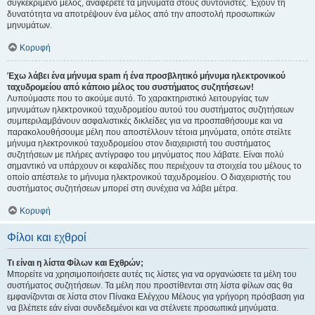
συγκεκριμένο μέλος, αναφέρετε τα μηνύματα στους συντονιστές. Έχουν τη
δυνατότητα να αποτρέψουν ένα μέλος από την αποστολή προσωπικών
μηνυμάτων.
Κορυφή
Έχω λάβει ένα μήνυμα spam ή ένα προσβλητικό μήνυμα ηλεκτρονικού
ταχυδρομείου από κάποιο μέλος του συστήματος συζητήσεων!
Λυπούμαστε που το ακούμε αυτό. Το χαρακτηριστικό λειτουργίας των
μηνυμάτων ηλεκτρονικού ταχυδρομείου αυτού του συστήματος συζητήσεων
συμπεριλαμβάνουν ασφαλιστικές δικλείδες για να προσπαθήσουμε και να
παρακολουθήσουμε μέλη που αποστέλλουν τέτοια μηνύματα, οπότε στείλτε
μήνυμα ηλεκτρονικού ταχυδρομείου στον διαχειριστή του συστήματος
συζητήσεων με πλήρες αντίγραφο του μηνύματος που λάβατε. Είναι πολύ
σημαντικό να υπάρχουν οι κεφαλίδες που περιέχουν τα στοιχεία του μέλους το
οποίο απέστειλε το μήνυμα ηλεκτρονικού ταχυδρομείου. Ο διαχειριστής του
συστήματος συζητήσεων μπορεί στη συνέχεια να λάβει μέτρα.
Κορυφή
Φίλοι και εχθροί
Τι είναι η λίστα Φίλων και Εχθρών;
Μπορείτε να χρησιμοποιήσετε αυτές τις λίστες για να οργανώσετε τα μέλη του
συστήματος συζητήσεων. Τα μέλη που προστίθενται στη λίστα φίλων σας θα
εμφανίζονται σε λίστα στον Πίνακα Ελέγχου Μέλους για γρήγορη πρόσβαση για
να βλέπετε εάν είναι συνδεδεμένοι και να στέλνετε προσωπικά μηνύματα.