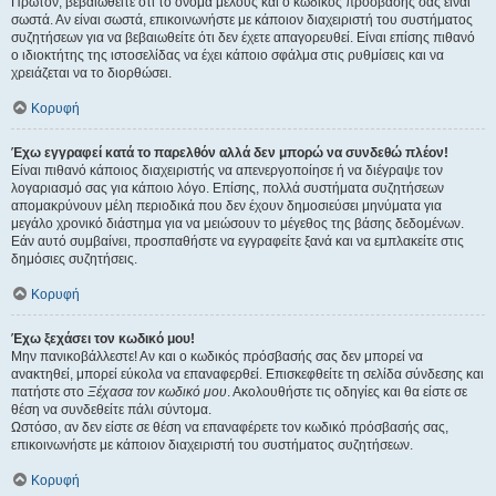
Πρώτον, βεβαιωθείτε ότι το όνομα μέλους και ο κωδικός πρόσβασής σας είναι
σωστά. Αν είναι σωστά, επικοινωνήστε με κάποιον διαχειριστή του συστήματος
συζητήσεων για να βεβαιωθείτε ότι δεν έχετε απαγορευθεί. Είναι επίσης πιθανό
ο ιδιοκτήτης της ιστοσελίδας να έχει κάποιο σφάλμα στις ρυθμίσεις και να
χρειάζεται να το διορθώσει.
Κορυφή
Έχω εγγραφεί κατά το παρελθόν αλλά δεν μπορώ να συνδεθώ πλέον!
Είναι πιθανό κάποιος διαχειριστής να απενεργοποίησε ή να διέγραψε τον
λογαριασμό σας για κάποιο λόγο. Επίσης, πολλά συστήματα συζητήσεων
απομακρύνουν μέλη περιοδικά που δεν έχουν δημοσιεύσει μηνύματα για
μεγάλο χρονικό διάστημα για να μειώσουν το μέγεθος της βάσης δεδομένων.
Εάν αυτό συμβαίνει, προσπαθήστε να εγγραφείτε ξανά και να εμπλακείτε στις
δημόσιες συζητήσεις.
Κορυφή
Έχω ξεχάσει τον κωδικό μου!
Μην πανικοβάλλεστε! Αν και ο κωδικός πρόσβασής σας δεν μπορεί να
ανακτηθεί, μπορεί εύκολα να επαναφερθεί. Επισκεφθείτε τη σελίδα σύνδεσης και
πατήστε στο
Ξέχασα τον κωδικό μου
. Ακολουθήστε τις οδηγίες και θα είστε σε
θέση να συνδεθείτε πάλι σύντομα.
Ωστόσο, αν δεν είστε σε θέση να επαναφέρετε τον κωδικό πρόσβασής σας,
επικοινωνήστε με κάποιον διαχειριστή του συστήματος συζητήσεων.
Κορυφή