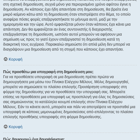
στη σχετική δημοσίευση, συχνά μόνο για περιορισμένο χρόνο αφότου έγινε η
δημοσίευση. Αν κάποιος έχει ήδη απαντήσει στη δημοσίευση, θα βρείτε ένα
μικρό κείμενο κάτω από τη δημοσίευση όταν επιστρέψετε στο θέμα, το οποίο
αναφέρει πόσες φορές επεξεργαστήκατε το μήνυμα αυτό, μαζί με την
ημερομηνία και την ώρα. Αυτό εμφανίζεται μόνον όταν κάποιος έχει κάνει μια
απάντηση. Δεν θα εμφανίζεται αν ένας συντονιστής ή διαχειριστής
επεξεργάστηκε τη δημοσίευση, ωστόσο αυτοί μπορούν να αφήσουν μια
σημείωση ως προς το γιατί έχουν επεξεργαστεί τη δημοσίευση κατά τη
διακριτική τους ευχέρεια. Παρακαλώ σημειώστε ότι απλά μέλη δεν μπορεί να
διαγράψουν μια δημοσίευση από τη στιγμή που κάποιος έχει απαντήσει.
Κορυφή
Πώς προσθέτω μια υπογραφή στη δημοσίευση μου;
Για να προσθέσετε υπογραφή σε μια δημοσίευση πρέπει πρώτα να
δημιουργήσετε μια μέσω του Πίνακα Ελέγχου Μέλους. Μόλις δημιουργηθεί,
μπορείτε να σημειώσετε το πλαίσιο επιλογής
Προσάρτηση υπογραφής
στη
φόρμα της δημοσίευσης για να προσθέσετε την υπογραφή σας. Μπορείτε
επίσης να προσθέσετε μια υπογραφή ως προεπιλογή για όλες τις δημοσιεύσεις
σας σημειώνοντας το κατάλληλο κουμπί επιλογής στον Πίνακα Ελέγχου
Μέλους. Εάν το κάνετε αυτό, μπορείτε και πάλι να αποτρέψετε να προστεθεί μια
υπογραφή σε κάποιες μεμονωμένες δημοσιεύσεις από-επιλέγοντας το πλαίσιο
επιλογής προσθήκης υπογραφής στη φόρμα δημοσίευσης.
Κορυφή
Πώς δημιουργώ ένα δημοψήφισμα;