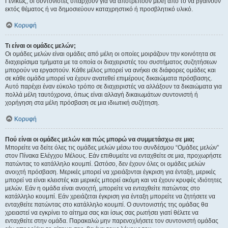
Γενικώς, οι συντονιστές υπάρχουν για να αποτρέπουν μέλη από το να βγαίνουν
εκτός θέματος ή να δημοσιεύουν καταχρηστικό ή προσβλητικό υλικό.
Κορυφή
Τι είναι οι ομάδες μελών;
Οι ομάδες μελών είναι ομάδες από μέλη οι οποίες μοιράζουν την κοινότητα σε
διαχειρίσιμα τμήματα με τα οποία οι διαχειριστές του συστήματος συζητήσεων
μπορούν να εργαστούν. Κάθε μέλος μπορεί να ανήκει σε διάφορες ομάδες και
σε κάθε ομάδα μπορεί να έχουν ανατεθεί επιμέρους δικαιώματα πρόσβασης.
Αυτό παρέχει έναν εύκολο τρόπο σε διαχειριστές να αλλάξουν τα δικαιώματα για
πολλά μέλη ταυτόχρονα, όπως είναι αλλαγή δικαιωμάτων συντονιστή ή
χορήγηση στα μέλη πρόσβαση σε μια ιδιωτική συζήτηση.
Κορυφή
Πού είναι οι ομάδες μελών και πώς μπορώ να συμμετάσχω σε μια;
Μπορείτε να δείτε όλες τις ομάδες μελών μέσω του συνδέσμου “Ομάδες μελών”
στον Πίνακα Ελέγχου Μέλους. Εάν επιθυμείτε να ενταχθείτε σε μια, προχωρήστε
πατώντας το κατάλληλο κουμπί. Ωστόσο, δεν έχουν όλες οι ομάδες μελών
ανοιχτή πρόσβαση. Μερικές μπορεί να χρειάζονται έγκριση για ένταξη, μερικές
μπορεί να είναι κλειστές και μερικές μπορεί ακόμη και να έχουν κρυφές ιδιότητες
μελών. Εάν η ομάδα είναι ανοιχτή, μπορείτε να ενταχθείτε πατώντας στο
κατάλληλο κουμπί. Εάν χρειάζεται έγκριση για ένταξη μπορείτε να ζητήσετε να
ενταχθείτε πατώντας στο κατάλληλο κουμπί. Ο συντονιστής της ομάδας θα
χρειαστεί να εγκρίνει το αίτημα σας και ίσως σας ρωτήσει γιατί θέλετε να
ενταχθείτε στην ομάδα. Παρακαλώ μην παρενοχλήσετε τον συντονιστή ομάδας