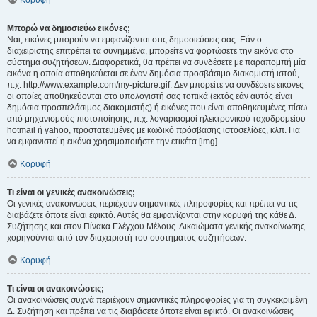
Κορυφή
Μπορώ να δημοσιεύω εικόνες;
Ναι, εικόνες μπορούν να εμφανίζονται στις δημοσιεύσεις σας. Εάν ο
διαχειριστής επιτρέπει τα συνημμένα, μπορείτε να φορτώσετε την εικόνα στο
σύστημα συζητήσεων. Διαφορετικά, θα πρέπει να συνδέσετε με παραπομπή μία
εικόνα η οποία αποθηκεύεται σε έναν δημόσια προσβάσιμο διακομιστή ιστού,
π.χ. http://www.example.com/my-picture.gif. Δεν μπορείτε να συνδέσετε εικόνες
οι οποίες αποθηκεύονται στο υπολογιστή σας τοπικά (εκτός εάν αυτός είναι
δημόσια προσπελάσιμος διακομιστής) ή εικόνες που είναι αποθηκευμένες πίσω
από μηχανισμούς πιστοποίησης, π.χ. λογαριασμοί ηλεκτρονικού ταχυδρομείου
hotmail ή yahoo, προστατευμένες με κωδικό πρόσβασης ιστοσελίδες, κλπ. Για
να εμφανιστεί η εικόνα χρησιμοποιήστε την ετικέτα [img].
Κορυφή
Τι είναι οι γενικές ανακοινώσεις;
Οι γενικές ανακοινώσεις περιέχουν σημαντικές πληροφορίες και πρέπει να τις
διαβάζετε όποτε είναι εφικτό. Αυτές θα εμφανίζονται στην κορυφή της κάθε Δ.
Συζήτησης και στον Πίνακα Ελέγχου Μέλους. Δικαιώματα γενικής ανακοίνωσης
χορηγούνται από τον διαχειριστή του συστήματος συζητήσεων.
Κορυφή
Τι είναι οι ανακοινώσεις;
Οι ανακοινώσεις συχνά περιέχουν σημαντικές πληροφορίες για τη συγκεκριμένη
Δ. Συζήτηση και πρέπει να τις διαβάσετε όποτε είναι εφικτό. Οι ανακοινώσεις