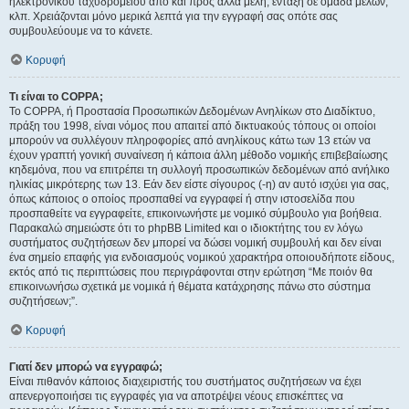
ηλεκτρονικού ταχυδρομείου από και προς άλλα μέλη, ένταξη σε ομάδα μελών,
κλπ. Χρειάζονται μόνο μερικά λεπτά για την εγγραφή σας οπότε σας
συμβουλεύουμε να το κάνετε.
Κορυφή
Τι είναι το COPPA;
Το COPPA, ή Προστασία Προσωπικών Δεδομένων Ανηλίκων στο Διαδίκτυο,
πράξη του 1998, είναι νόμος που απαιτεί από δικτυακούς τόπους οι οποίοι
μπορούν να συλλέγουν πληροφορίες από ανηλίκους κάτω των 13 ετών να
έχουν γραπτή γονική συναίνεση ή κάποια άλλη μέθοδο νομικής επιβεβαίωσης
κηδεμόνα, που να επιτρέπει τη συλλογή προσωπικών δεδομένων από ανήλικο
ηλικίας μικρότερης των 13. Εάν δεν είστε σίγουρος (-η) αν αυτό ισχύει για σας,
όπως κάποιος ο οποίος προσπαθεί να εγγραφεί ή στην ιστοσελίδα που
προσπαθείτε να εγγραφείτε, επικοινωνήστε με νομικό σύμβουλο για βοήθεια.
Παρακαλώ σημειώστε ότι το phpBB Limited και ο ιδιοκτήτης του εν λόγω
συστήματος συζητήσεων δεν μπορεί να δώσει νομική συμβουλή και δεν είναι
ένα σημείο επαφής για ενδοιασμούς νομικού χαρακτήρα οποιουδήποτε είδους,
εκτός από τις περιπτώσεις που περιγράφονται στην ερώτηση “Με ποιόν θα
επικοινωνήσω σχετικά με νομικά ή θέματα κατάχρησης πάνω στο σύστημα
συζητήσεων;”.
Κορυφή
Γιατί δεν μπορώ να εγγραφώ;
Είναι πιθανόν κάποιος διαχειριστής του συστήματος συζητήσεων να έχει
απενεργοποιήσει τις εγγραφές για να αποτρέψει νέους επισκέπτες να