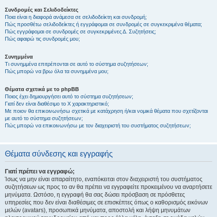
Συνδρομές και Σελιδοδείκτες
Ποια είναι η διαφορά ανάμεσα σε σελιδοδείκτη και συνδρομή;
Πώς προσθέτω σελιδοδείκτες ή εγγράφομαι σε συνδρομές σε συγκεκριμένα θέματα;
Πώς εγγράφομαι σε συνδρομές σε συγκεκριμένες Δ. Συζητήσεις;
Πώς αφαιρώ τις συνδρομές μου;
Συνημμένα
Τι συνημμένα επιτρέπονται σε αυτό το σύστημα συζητήσεων;
Πώς μπορώ να βρω όλα τα συνημμένα μου;
Θέματα σχετικά με το phpBB
Ποιος έχει δημιουργήσει αυτό το σύστημα συζητήσεων;
Γιατί δεν είναι διαθέσιμο το Χ χαρακτηριστικό;
Με ποιον θα επικοινωνήσω σχετικά με κατάχρηση ή/και νομικά θέματα που σχετίζονται
με αυτό το σύστημα συζητήσεων;
Πώς μπορώ να επικοινωνήσω με τον διαχειριστή του συστήματος συζητήσεων;
Θέματα σύνδεσης και εγγραφής
Γιατί πρέπει να εγγραφώ;
Ίσως να μην είναι απαραίτητο, εναπόκειται στον διαχειριστή του συστήματος
συζητήσεων ως προς το αν θα πρέπει να εγγραφείτε προκειμένου να αναρτήσετε
μηνύματα. Ωστόσο, η εγγραφή θα σας δώσει πρόσβαση σε πρόσθετες
υπηρεσίες που δεν είναι διαθέσιμες σε επισκέπτες όπως ο καθορισμός εικόνων
μελών (avatars), προσωπικά μηνύματα, αποστολή και λήψη μηνυμάτων