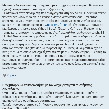
Με ποιον θα επικοινωνήσω σχετικά με κατάχρηση ή/και νομικά θέματα που
σχετίζονται με αυτό το σύστημα συζητήσεων;
Σε οποιονδήποτε διαχειριστή που αναγράφεται στη σελίδα “Η Ομάδα” θα πρέπει
να είναι ένα κατάλληλο σημείο επαφής για τις καταγγελίες σας. Εάν αυτός
εξακολουθεί να μην ανταποκρίνεται τότε θα πρέπει να επικοινωνήσετε με τον
ιδιοκτήτη του domain (κάντε μια
whois αναζήτηση
) ή, εάν αυτός λειτουργεί σε
μια δωρεάν υπηρεσία (π.χ. Yahoo !, free.fr, f2s.com, κλπ), με τη διοίκηση ή το
τμήμα καταχρήσεων της υπηρεσίας αυτής. Παρακαλώ σημειώστε ότι το phpBB
Limited
δεν έχει καμία αρμοδιότητα
και δεν μπορεί με οποιονδήποτε τρόπο να
θεωρηθεί υπεύθυνο για το πώς, πού ή από ποιον χρησιμοποιείται αυτό το
σύστημα συζητήσεων. Μην επικοινωνείτε με το phpBB Limited σχετικά με
οποιαδήποτε νομικό (παύσης και παράλειψης, ευθύνης, συκοφαντικό σχόλιο,
κλπ.) ζήτημα το οποίο
δεν σχετίζεται άμεσα
με την ιστοσελίδα phpBB.com ή το
διακριτικό λογισμικό του ιδίου του phpBB. Εάν αποστείλετε μήνυμα
ηλεκτρονικού ταχυδρομείου στο phpBB Limited σχετικά
με οποιοδήποτε τρίτο
μέρος
χρήσης αυτού του λογισμικού θα πρέπει να αναμένετε μια αρνητική ή και
καμία ανταπόκριση.
Κορυφή
Πώς μπορώ να επικοινωνήσω με τον διαχειριστή του συστήματος
συζητήσεων;
Όλα τα μέλη του συστήματος συζητήσεων μπορούν να χρησιμοποιούν τη
φόρμα “Επικοινωνήστε μαζί μας”, εάν η επιλογή είναι ενεργοποιημένη από τον
διαχειριστή του συστήματος συζητήσεων.
Τα μέλη του συστήματος συζητήσεων μπορούν επίσης να χρησιμοποιούν τον
σύνδεσμο “Η ομάδα”.