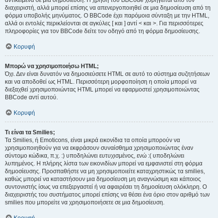
αντικείμενα σε μια δημοσίευση. Η χρήση του BBCode χορηγείται από τον
διαχειριστή, αλλά μπορεί επίσης να απενεργοποιηθεί σε μια δημοσίευση από τη
φόρμα υποβολής μηνύματος. Ο BBCode έχει παρόμοια σύνταξη με την HTML,
αλλά οι εντολές περικλείονται σε αγκύλες [ και ] αντί < και >. Για περισσότερες
πληροφορίες για τον BBCode δείτε τον οδηγό από τη φόρμα δημοσίευσης.
Κορυφή
Μπορώ να χρησιμοποιήσω HTML;
Όχι. Δεν είναι δυνατόν να δημοσιεύσετε HTML σε αυτό το σύστημα συζητήσεων
και να αποδοθεί ως HTML. Περισσότερη μορφοποίηση η οποία μπορεί να
διεξαχθεί χρησιμοποιώντας HTML μπορεί να εφαρμοστεί χρησιμοποιώντας
BBCode αντί αυτού.
Κορυφή
Τι είναι τα Smilies;
Τα Smilies, ή Emoticons, είναι μικρά εικονίδια τα οποία μπορούν να
χρησιμοποιηθούν για να εκφράσουν συναίσθημα χρησιμοποιώντας έναν
σύντομο κώδικα, π.χ. :) υποδηλώνει ευτυχισμένος, ενώ :( υποδηλώνει
λυπημένος. Η πλήρης λίστα των εικονιδίων μπορεί να εμφανιστεί στη φόρμα
δημοσίευσης. Προσπαθήστε να μη χρησιμοποιείτε καταχρηστικώς τα smilies,
καθώς μπορεί να καταστήσουν μια δημοσίευση μη αναγνώσιμη και κάποιος
συντονιστής ίσως να επεξεργαστεί ή να αφαιρέσει τη δημοσίευση ολόκληρη. Ο
διαχειριστής του συστήματος μπορεί επίσης να θέσει ένα όριο στον αριθμό των
smilies που μπορείτε να χρησιμοποιήσετε σε μια δημοσίευση.