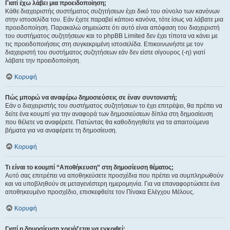
Γιατί έχω λάβει μια προειδοποίηση;
Κάθε διαχειριστής συστήματος συζητήσεων έχει δικό του σύνολο των κανόνων
στην ιστοσελίδα του. Εάν έχετε παραβεί κάποιο κανόνα, τότε ίσως να λάβατε μια
προειδοποίηση. Παρακαλώ σημειώστε ότι αυτό είναι απόφαση του διαχειριστή
του συστήματος συζητήσεων και το phpBB Limited δεν έχει τίποτα να κάνει με
τις προειδοποιήσεις στη συγκεκριμένη ιστοσελίδα. Επικοινωνήστε με τον
διαχειριστή του συστήματος συζητήσεων εάν δεν είστε σίγουρος (-η) γιατί
λάβατε την προειδοποίηση.
Κορυφή
Πώς μπορώ να αναφέρω δημοσιεύσεις σε έναν συντονιστή;
Εάν ο διαχειριστής του συστήματος συζητήσεων το έχει επιτρέψει, θα πρέπει να
δείτε ένα κουμπί για την αναφορά των δημοσιεύσεων δίπλα στη δημοσίευση
που θέλετε να αναφέρετε. Πατώντας θα καθοδηγηθείτε για τα απαιτούμενα
βήματα για να αναφέρετε τη δημοσίευση.
Κορυφή
Τι είναι το κουμπί “Αποθήκευση” στη δημοσίευση θέματος;
Αυτό σας επιτρέπει να αποθηκεύσετε προσχέδια που πρέπει να συμπληρωθούν
και να υποβληθούν σε μεταγενέστερη ημερομηνία. Για να επαναφορτώσετε ένα
αποθηκευμένο προσχέδιο, επισκεφθείτε τον Πίνακα Ελέγχου Μέλους.
Κορυφή
Γιατί η δημοσίευση χρειάζεται να εγκριθεί;