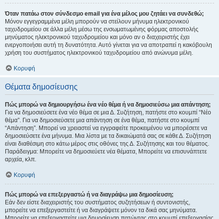
Όταν πατάω στον σύνδεσμο email για ένα μέλος μου ζητάει να συνδεθώ;
Μόνον εγγεγραμμένα μέλη μπορούν να στείλουν μήνυμα ηλεκτρονικού
ταχυδρομείου σε άλλα μέλη μέσω της ενσωματωμένης φόρμας αποστολής
μηνύματος ηλεκτρονικού ταχυδρομείου και μόνο αν ο διαχειριστής έχει
ενεργοποιήσει αυτή τη δυνατότητα. Αυτό γίνεται για να αποτραπεί η κακόβουλη
χρήση του συστήματος ηλεκτρονικού ταχυδρομείου από ανώνυμα μέλη.
Κορυφή
Θέματα δημοσίευσης
Πώς μπορώ να δημιουργήσω ένα νέο θέμα ή να δημοσιεύσω μια απάντηση;
Για να δημοσιεύσετε ένα νέο θέμα σε μια Δ. Συζήτηση, πατήστε στο κουμπί “Νέο
θέμα”. Για να δημοσιεύσετε μια απάντηση σε ένα θέμα, πατήστε στο κουμπί
“Απάντηση”. Μπορεί να χρειαστεί να εγγραφείτε προκειμένου να μπορέσετε να
δημοσιεύσετε ένα μήνυμα. Μια λίστα με τα δικαιώματά σας σε κάθε Δ. Συζήτηση
είναι διαθέσιμη στο κάτω μέρος στις οθόνες της Δ. Συζήτησης και του θέματος.
Παράδειγμα: Μπορείτε να δημοσιεύετε νέα θέματα, Μπορείτε να επισυνάπτετε
αρχεία, κλπ.
Κορυφή
Πώς μπορώ να επεξεργαστώ ή να διαγράψω μια δημοσίευση;
Εάν δεν είστε διαχειριστής του συστήματος συζητήσεων ή συντονιστής,
μπορείτε να επεξεργαστείτε ή να διαγράψετε μόνον τα δικά σας μηνύματα.
Μπορείτε να επεξεργαστείτε μια δημοσίευση πατώντας στο κουμπί επεξεργασίας