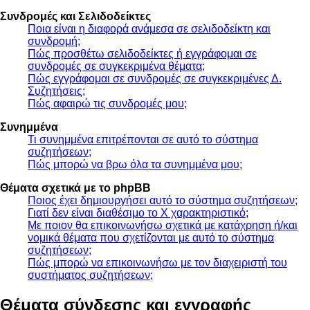
Συνδρομές και Σελιδοδείκτες
Ποια είναι η διαφορά ανάμεσα σε σελιδοδείκτη και
συνδρομή;
Πώς προσθέτω σελιδοδείκτες ή εγγράφομαι σε
συνδρομές σε συγκεκριμένα θέματα;
Πώς εγγράφομαι σε συνδρομές σε συγκεκριμένες Δ.
Συζητήσεις;
Πώς αφαιρώ τις συνδρομές μου;
Συνημμένα
Τι συνημμένα επιτρέπονται σε αυτό το σύστημα
συζητήσεων;
Πώς μπορώ να βρω όλα τα συνημμένα μου;
Θέματα σχετικά με το phpBB
Ποιος έχει δημιουργήσει αυτό το σύστημα συζητήσεων;
Γιατί δεν είναι διαθέσιμο το Χ χαρακτηριστικό;
Με ποιον θα επικοινωνήσω σχετικά με κατάχρηση ή/και
νομικά θέματα που σχετίζονται με αυτό το σύστημα
συζητήσεων;
Πώς μπορώ να επικοινωνήσω με τον διαχειριστή του
συστήματος συζητήσεων;
Θέματα σύνδεσης και εγγραφής