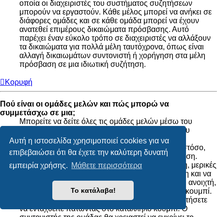
οποία οι διαχειριστές του συστήματος συζητήσεων
μπορούν να εργαστούν. Κάθε μέλος μπορεί να ανήκει σε
διάφορες ομάδες και σε κάθε ομάδα μπορεί να έχουν
ανατεθεί επιμέρους δικαιώματα πρόσβασης. Αυτό
παρέχει έναν εύκολο τρόπο σε διαχειριστές να αλλάξουν
τα δικαιώματα για πολλά μέλη ταυτόχρονα, όπως είναι
αλλαγή δικαιωμάτων συντονιστή ή χορήγηση στα μέλη
πρόσβαση σε μια ιδιωτική συζήτηση.
Κορυφή
Πού είναι οι ομάδες μελών και πώς μπορώ να
συμμετάσχω σε μια;
Μπορείτε να δείτε όλες τις ομάδες μελών μέσω του
συνδέσμου “Ομάδες μελών” στον Πίνακα Ελέγχου
Μέλους. Εάν επιθυμείτε να ενταχθείτε σε μια,
Αυτή η ιστοσελίδα χρησιμοποιεί cookies για να
προχωρήστε πατώντας το κατάλληλο κουμπί. Ωστόσο,
επιβεβαιώσει ότι θα έχετε την καλύτερη δυνατή
δεν έχουν όλες οι ομάδες μελών ανοιχτή πρόσβαση.
Μερικές μπορεί να χρειάζονται έγκριση για ένταξη, μερικές
εμπειρία χρήσης.
Μάθετε περισσότερα
μπορεί να είναι κλειστές και μερικές μπορεί ακόμη και να
έχουν κρυφές ιδιότητες μελών. Εάν η ομάδα είναι ανοιχτή,
Το κατάλαβα!
μπορείτε να ενταχθείτε πατώντας στο κατάλληλο κουμπί.
Εάν χρειάζεται έγκριση για ένταξη μπορείτε να ζητήσετε
να ενταχθείτε πατώντας στο κατάλληλο κουμπί. Ο