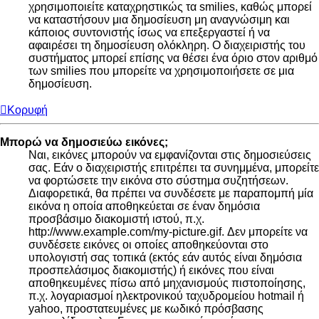
χρησιμοποιείτε καταχρηστικώς τα smilies, καθώς μπορεί
να καταστήσουν μια δημοσίευση μη αναγνώσιμη και
κάποιος συντονιστής ίσως να επεξεργαστεί ή να
αφαιρέσει τη δημοσίευση ολόκληρη. Ο διαχειριστής του
συστήματος μπορεί επίσης να θέσει ένα όριο στον αριθμό
των smilies που μπορείτε να χρησιμοποιήσετε σε μια
δημοσίευση.
Κορυφή
Μπορώ να δημοσιεύω εικόνες;
Ναι, εικόνες μπορούν να εμφανίζονται στις δημοσιεύσεις
σας. Εάν ο διαχειριστής επιτρέπει τα συνημμένα, μπορείτε
να φορτώσετε την εικόνα στο σύστημα συζητήσεων.
Διαφορετικά, θα πρέπει να συνδέσετε με παραπομπή μία
εικόνα η οποία αποθηκεύεται σε έναν δημόσια
προσβάσιμο διακομιστή ιστού, π.χ.
http://www.example.com/my-picture.gif. Δεν μπορείτε να
συνδέσετε εικόνες οι οποίες αποθηκεύονται στο
υπολογιστή σας τοπικά (εκτός εάν αυτός είναι δημόσια
προσπελάσιμος διακομιστής) ή εικόνες που είναι
αποθηκευμένες πίσω από μηχανισμούς πιστοποίησης,
π.χ. λογαριασμοί ηλεκτρονικού ταχυδρομείου hotmail ή
yahoo, προστατευμένες με κωδικό πρόσβασης