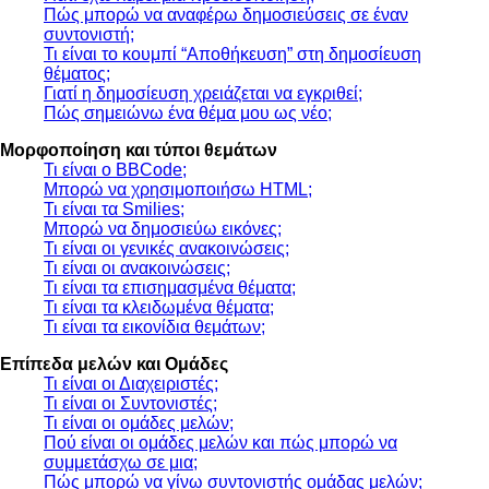
Πώς μπορώ να αναφέρω δημοσιεύσεις σε έναν
συντονιστή;
Τι είναι το κουμπί “Αποθήκευση” στη δημοσίευση
θέματος;
Γιατί η δημοσίευση χρειάζεται να εγκριθεί;
Πώς σημειώνω ένα θέμα μου ως νέο;
Μορφοποίηση και τύποι θεμάτων
Τι είναι ο BBCode;
Μπορώ να χρησιμοποιήσω HTML;
Τι είναι τα Smilies;
Μπορώ να δημοσιεύω εικόνες;
Τι είναι οι γενικές ανακοινώσεις;
Τι είναι οι ανακοινώσεις;
Τι είναι τα επισημασμένα θέματα;
Τι είναι τα κλειδωμένα θέματα;
Τι είναι τα εικονίδια θεμάτων;
Επίπεδα μελών και Ομάδες
Τι είναι οι Διαχειριστές;
Τι είναι οι Συντονιστές;
Τι είναι οι ομάδες μελών;
Πού είναι οι ομάδες μελών και πώς μπορώ να
συμμετάσχω σε μια;
Πώς μπορώ να γίνω συντονιστής ομάδας μελών;