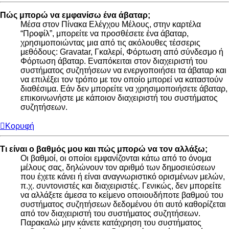
Πώς μπορώ να εμφανίσω ένα άβαταρ;
Μέσα στον Πίνακα Ελέγχου Μέλους, στην καρτέλα
“Προφίλ”, μπορείτε να προσθέσετε ένα άβαταρ,
χρησιμοποιώντας μια από τις ακόλουθες τέσσερις
μεθόδους: Gravatar, Γκαλερί, Φόρτωση από σύνδεσμο ή
Φόρτωση άβαταρ. Εναπόκειται στον διαχειριστή του
συστήματος συζητήσεων να ενεργοποιήσει τα άβαταρ και
να επιλέξει τον τρόπο με τον οποίο μπορεί να καταστούν
διαθέσιμα. Εάν δεν μπορείτε να χρησιμοποιήσετε άβαταρ,
επικοινωνήστε με κάποιον διαχειριστή του συστήματος
συζητήσεων.
Κορυφή
Τι είναι ο βαθμός μου και πώς μπορώ να τον αλλάξω;
Οι βαθμοί, οι οποίοι εμφανίζονται κάτω από το όνομα
μέλους σας, δηλώνουν τον αριθμό των δημοσιεύσεων
που έχετε κάνει ή είναι αναγνωριστικό ορισμένων μελών,
π.χ. συντονιστές και διαχειριστές. Γενικώς, δεν μπορείτε
να αλλάξετε άμεσα το κείμενο οποιουδήποτε βαθμού του
συστήματος συζητήσεων δεδομένου ότι αυτό καθορίζεται
από τον διαχειριστή του συστήματος συζητήσεων.
Παρακαλώ μην κάνετε κατάχρηση του συστήματος