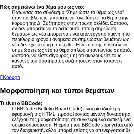
Πώς σημειώνω ένα θέμα μου ως νέο;
Πατώντας στο σύνδεσμο “Σημειώστε το θέμα ως νέο”
όταν τον βλέπετε, μπορείτε να “ανεβάσετε” το θέμα στην
κορυφή της Δ. Συζήτησης στην πρώτη σελίδα. Ωστόσο,
αν δεν μπορείτε να το δείτε αυτό, τότε η σημείωση
θεμάτων ως νέα μπορεί να είναι απενεργοποιημένη ή το
περιθώριο χρόνου ανάμεσα σε σημειώσεις θεμάτων ως
νέα δεν έχει ακόμη επιτευχθεί. Είναι επίσης δυνατόν να
σημειώσετε ως νέο το θέμα απλώς απαντώντας σε αυτό,
ωστόσο, να είστε σίγουρος (-η) ότι ακολουθείτε τους
κανόνες του συστήματος συζητήσεων όταν το κάνετε
αυτό.
Κορυφή
Μορφοποίηση και τύποι θεμάτων
Τι είναι ο BBCode;
Ο BBCode (Bulletin Board Code) είναι μία ιδιαίτερη
εφαρμογή της HTML, προσφέροντας μεγάλη δυνατότητα
ελέγχου της μορφοποίησης σε συγκεκριμένα αντικείμενα
σε μια δημοσίευση. Η χρήση του BBCode χορηγείται από
τον διαχειριστή, αλλά μπορεί επίσης να απενεργοποιηθεί