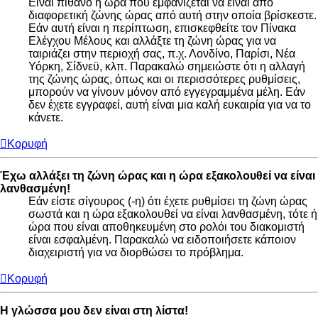
Είναι πιθανό η ώρα που εμφανίζεται να είναι από
διαφορετική ζώνης ώρας από αυτή στην οποία βρίσκεστε.
Εάν αυτή είναι η περίπτωση, επισκεφθείτε τον Πίνακα
Ελέγχου Μέλους και αλλάξτε τη ζώνη ώρας για να
ταιριάζει στην περιοχή σας, π.χ. Λονδίνο, Παρίσι, Νέα
Υόρκη, Σίδνεϋ, κλπ. Παρακαλώ σημειώστε ότι η αλλαγή
της ζώνης ώρας, όπως και οι περισσότερες ρυθμίσεις,
μπορούν να γίνουν μόνον από εγγεγραμμένα μέλη. Εάν
δεν έχετε εγγραφεί, αυτή είναι μια καλή ευκαιρία για να το
κάνετε.
Κορυφή
Έχω αλλάξει τη ζώνη ώρας και η ώρα εξακολουθεί να είναι
λανθασμένη!
Εάν είστε σίγουρος (-η) ότι έχετε ρυθμίσει τη ζώνη ώρας
σωστά και η ώρα εξακολουθεί να είναι λανθασμένη, τότε ή
ώρα που είναι αποθηκευμένη στο ρολόι του διακομιστή
είναι εσφαλμένη. Παρακαλώ να ειδοποιήσετε κάποιον
διαχειριστή για να διορθώσει το πρόβλημα.
Κορυφή
Η γλώσσα μου δεν είναι στη λίστα!