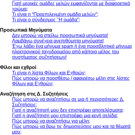
Γιατί μερικές ομάδες μελών εμφανίζονται με διαφορετικό
χρώμα;
Τι είναι η “Προεπιλεγμένη ομάδα μελών”;
Τι είναι ο σύνδεσμος "Η ομάδα”;
Προσωπικά Μηνύματα
Δεν μπορώ να στείλω προσωπικά μηνύματα!
Λαμβάνω συνέχεια ανεπιθύμητα μηνύματα!
Έχω λάβει ένα μήνυμα spam ή ένα προσβλητικό μήνυμα
ηλεκτρονικού ταχυδρομείου από κάποιο μέλος του
συστήματος συζητήσεων!
Φίλοι και εχθροί
Τι είναι η λίστα Φίλων και Εχθρών;
Πώς μπορώ να προσθέσω / αφαιρέσω μέλη στις λίστες
Φίλων και Εχθρών;
Αναζήτηση στις Δ. Συζητήσεις
Πώς μπορώ να αναζητήσω σε μια ή περισσότερες Δ.
Συζητήσεις;
Γιατί η αναζήτησή μου δεν επιστρέφει αποτελέσματα;
Γιατί η αναζήτηση μου επιστρέφει μια κενή σελίδα;
Πώς μπορώ να αναζητήσω για μέλη;
Πώς μπορώ να βρω τις δημοσιεύσεις μου και τα θέματά
μου;