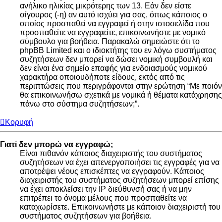
ανήλικο ηλικίας μικρότερης των 13. Εάν δεν είστε
σίγουρος (-η) αν αυτό ισχύει για σας, όπως κάποιος ο
οποίος προσπαθεί να εγγραφεί ή στην ιστοσελίδα που
προσπαθείτε να εγγραφείτε, επικοινωνήστε με νομικό
σύμβουλο για βοήθεια. Παρακαλώ σημειώστε ότι το
phpBB Limited και ο ιδιοκτήτης του εν λόγω συστήματος
συζητήσεων δεν μπορεί να δώσει νομική συμβουλή και
δεν είναι ένα σημείο επαφής για ενδοιασμούς νομικού
χαρακτήρα οποιουδήποτε είδους, εκτός από τις
περιπτώσεις που περιγράφονται στην ερώτηση “Με ποιόν
θα επικοινωνήσω σχετικά με νομικά ή θέματα κατάχρησης
πάνω στο σύστημα συζητήσεων;”.
Κορυφή
Γιατί δεν μπορώ να εγγραφώ;
Είναι πιθανόν κάποιος διαχειριστής του συστήματος
συζητήσεων να έχει απενεργοποιήσει τις εγγραφές για να
αποτρέψει νέους επισκέπτες να εγγραφούν. Κάποιος
διαχειριστής του συστήματος συζητήσεων μπορεί επίσης
να έχει αποκλείσει την IP διεύθυνσή σας ή να μην
επιτρέπει το όνομα μέλους που προσπαθείτε να
καταχωρίσετε. Επικοινωνήστε με κάποιον διαχειριστή του
συστήματος συζητήσεων για βοήθεια.