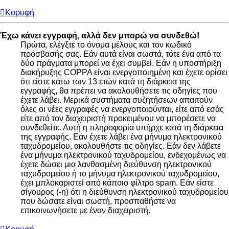
Κορυφή
Έχω κάνει εγγραφή, αλλά δεν μπορώ να συνδεθώ!
Πρώτα, ελέγξτε το όνομα μέλους και τον κωδικό
πρόσβασής σας. Εάν αυτά είναι σωστά, τότε ένα από τα
δύο πράγματα μπορεί να έχει συμβεί. Εάν η υποστήριξη
διακήρυξης COPPA είναι ενεργοποιημένη και έχετε ορίσει
ότι είστε κάτω των 13 ετών κατά τη διάρκεια της
εγγραφής, θα πρέπει να ακολουθήσετε τις οδηγίες που
έχετε λάβει. Μερικά συστήματα συζητήσεων απαιτούν
όλες οι νέες εγγραφές να ενεργοποιούνται, είτε από εσάς
είτε από τον διαχειριστή προκειμένου να μπορέσετε να
συνδεθείτε. Αυτή η πληροφορία υπήρχε κατά τη διάρκεια
της εγγραφής. Εάν έχετε λάβει ένα μήνυμα ηλεκτρονικού
ταχυδρομείου, ακολουθήστε τις οδηγίες. Εάν δεν λάβετε
ένα μήνυμα ηλεκτρονικού ταχυδρομείου, ενδεχομένως να
έχετε δώσει μια λανθασμένη διεύθυνση ηλεκτρονικού
ταχυδρομείου ή το μήνυμα ηλεκτρονικού ταχυδρομείου,
έχει μπλοκαριστεί από κάποιο φίλτρο spam. Εάν είστε
σίγουρος (-η) ότι η διεύθυνση ηλεκτρονικού ταχυδρομείου
που δώσατε είναι σωστή, προσπαθήστε να
επικοινωνήσετε με έναν διαχειριστή.