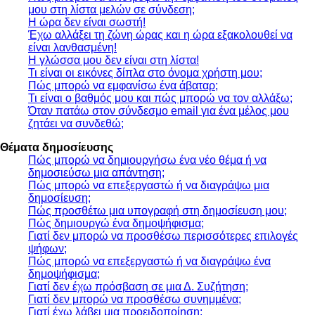
μου στη λίστα μελών σε σύνδεση;
Η ώρα δεν είναι σωστή!
Έχω αλλάξει τη ζώνη ώρας και η ώρα εξακολουθεί να
είναι λανθασμένη!
Η γλώσσα μου δεν είναι στη λίστα!
Τι είναι οι εικόνες δίπλα στο όνομα χρήστη μου;
Πώς μπορώ να εμφανίσω ένα άβαταρ;
Τι είναι ο βαθμός μου και πώς μπορώ να τον αλλάξω;
Όταν πατάω στον σύνδεσμο email για ένα μέλος μου
ζητάει να συνδεθώ;
Θέματα δημοσίευσης
Πώς μπορώ να δημιουργήσω ένα νέο θέμα ή να
δημοσιεύσω μια απάντηση;
Πώς μπορώ να επεξεργαστώ ή να διαγράψω μια
δημοσίευση;
Πώς προσθέτω μια υπογραφή στη δημοσίευση μου;
Πώς δημιουργώ ένα δημοψήφισμα;
Γιατί δεν μπορώ να προσθέσω περισσότερες επιλογές
ψήφων;
Πώς μπορώ να επεξεργαστώ ή να διαγράψω ένα
δημοψήφισμα;
Γιατί δεν έχω πρόσβαση σε μια Δ. Συζήτηση;
Γιατί δεν μπορώ να προσθέσω συνημμένα;
Γιατί έχω λάβει μια προειδοποίηση;