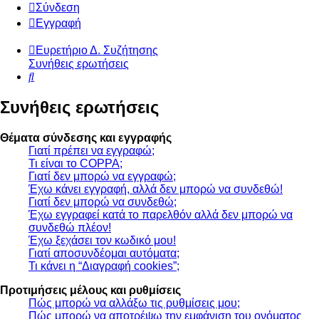
Σύνδεση
Εγγραφή
Ευρετήριο Δ. Συζήτησης
Συνήθεις ερωτήσεις
Αναζήτηση
Συνήθεις ερωτήσεις
Θέματα σύνδεσης και εγγραφής
Γιατί πρέπει να εγγραφώ;
Τι είναι το COPPA;
Γιατί δεν μπορώ να εγγραφώ;
Έχω κάνει εγγραφή, αλλά δεν μπορώ να συνδεθώ!
Γιατί δεν μπορώ να συνδεθώ;
Έχω εγγραφεί κατά το παρελθόν αλλά δεν μπορώ να
συνδεθώ πλέον!
Έχω ξεχάσει τον κωδικό μου!
Γιατί αποσυνδέομαι αυτόματα;
Τι κάνει η “Διαγραφή cookies”;
Προτιμήσεις μέλους και ρυθμίσεις
Πώς μπορώ να αλλάξω τις ρυθμίσεις μου;
Πώς μπορώ να αποτρέψω την εμφάνιση του ονόματος