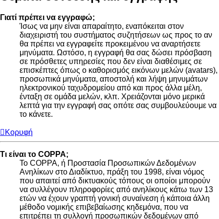
Γιατί πρέπει να εγγραφώ;
Ίσως να μην είναι απαραίτητο, εναπόκειται στον
διαχειριστή του συστήματος συζητήσεων ως προς το αν
θα πρέπει να εγγραφείτε προκειμένου να αναρτήσετε
μηνύματα. Ωστόσο, η εγγραφή θα σας δώσει πρόσβαση
σε πρόσθετες υπηρεσίες που δεν είναι διαθέσιμες σε
επισκέπτες όπως ο καθορισμός εικόνων μελών (avatars),
προσωπικά μηνύματα, αποστολή και λήψη μηνυμάτων
ηλεκτρονικού ταχυδρομείου από και προς άλλα μέλη,
ένταξη σε ομάδα μελών, κλπ. Χρειάζονται μόνο μερικά
λεπτά για την εγγραφή σας οπότε σας συμβουλεύουμε να
το κάνετε.
Κορυφή
Τι είναι το COPPA;
Το COPPA, ή Προστασία Προσωπικών Δεδομένων
Ανηλίκων στο Διαδίκτυο, πράξη του 1998, είναι νόμος
που απαιτεί από δικτυακούς τόπους οι οποίοι μπορούν
να συλλέγουν πληροφορίες από ανηλίκους κάτω των 13
ετών να έχουν γραπτή γονική συναίνεση ή κάποια άλλη
μέθοδο νομικής επιβεβαίωσης κηδεμόνα, που να
επιτρέπει τη συλλογή προσωπικών δεδομένων από