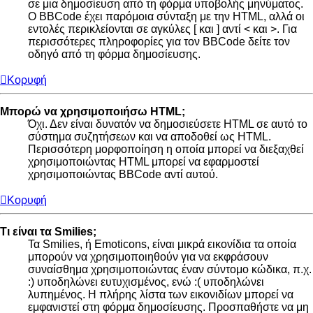
σε μια δημοσίευση από τη φόρμα υποβολής μηνύματος.
Ο BBCode έχει παρόμοια σύνταξη με την HTML, αλλά οι
εντολές περικλείονται σε αγκύλες [ και ] αντί < και >. Για
περισσότερες πληροφορίες για τον BBCode δείτε τον
οδηγό από τη φόρμα δημοσίευσης.
Κορυφή
Μπορώ να χρησιμοποιήσω HTML;
Όχι. Δεν είναι δυνατόν να δημοσιεύσετε HTML σε αυτό το
σύστημα συζητήσεων και να αποδοθεί ως HTML.
Περισσότερη μορφοποίηση η οποία μπορεί να διεξαχθεί
χρησιμοποιώντας HTML μπορεί να εφαρμοστεί
χρησιμοποιώντας BBCode αντί αυτού.
Κορυφή
Τι είναι τα Smilies;
Τα Smilies, ή Emoticons, είναι μικρά εικονίδια τα οποία
μπορούν να χρησιμοποιηθούν για να εκφράσουν
συναίσθημα χρησιμοποιώντας έναν σύντομο κώδικα, π.χ.
:) υποδηλώνει ευτυχισμένος, ενώ :( υποδηλώνει
λυπημένος. Η πλήρης λίστα των εικονιδίων μπορεί να
εμφανιστεί στη φόρμα δημοσίευσης. Προσπαθήστε να μη