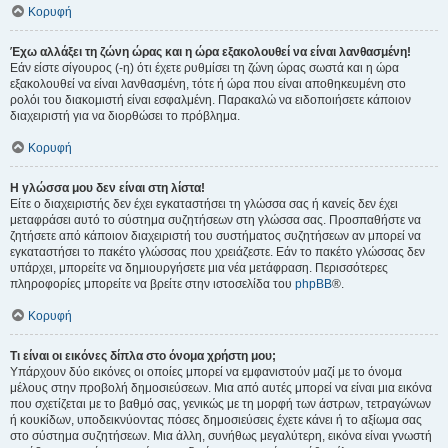
Κορυφή
Έχω αλλάξει τη ζώνη ώρας και η ώρα εξακολουθεί να είναι λανθασμένη!
Εάν είστε σίγουρος (-η) ότι έχετε ρυθμίσει τη ζώνη ώρας σωστά και η ώρα
εξακολουθεί να είναι λανθασμένη, τότε ή ώρα που είναι αποθηκευμένη στο
ρολόι του διακομιστή είναι εσφαλμένη. Παρακαλώ να ειδοποιήσετε κάποιον
διαχειριστή για να διορθώσει το πρόβλημα.
Κορυφή
Η γλώσσα μου δεν είναι στη λίστα!
Είτε ο διαχειριστής δεν έχει εγκαταστήσει τη γλώσσα σας ή κανείς δεν έχει
μεταφράσει αυτό το σύστημα συζητήσεων στη γλώσσα σας. Προσπαθήστε να
ζητήσετε από κάποιον διαχειριστή του συστήματος συζητήσεων αν μπορεί να
εγκαταστήσει το πακέτο γλώσσας που χρειάζεστε. Εάν το πακέτο γλώσσας δεν
υπάρχει, μπορείτε να δημιουργήσετε μια νέα μετάφραση. Περισσότερες
πληροφορίες μπορείτε να βρείτε στην ιστοσελίδα του
phpBB
®.
Κορυφή
Τι είναι οι εικόνες δίπλα στο όνομα χρήστη μου;
Υπάρχουν δύο εικόνες οι οποίες μπορεί να εμφανιστούν μαζί με το όνομα
μέλους στην προβολή δημοσιεύσεων. Μια από αυτές μπορεί να είναι μια εικόνα
που σχετίζεται με το βαθμό σας, γενικώς με τη μορφή των άστρων, τετραγώνων
ή κουκίδων, υποδεικνύοντας πόσες δημοσιεύσεις έχετε κάνει ή το αξίωμα σας
στο σύστημα συζητήσεων. Μια άλλη, συνήθως μεγαλύτερη, εικόνα είναι γνωστή