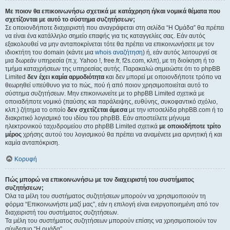
Με ποιον θα επικοινωνήσω σχετικά με κατάχρηση ή/και νομικά θέματα που
σχετίζονται με αυτό το σύστημα συζητήσεων;
Σε οποιονδήποτε διαχειριστή που αναγράφεται στη σελίδα “Η Ομάδα” θα πρέπει
να είναι ένα κατάλληλο σημείο επαφής για τις καταγγελίες σας. Εάν αυτός
εξακολουθεί να μην ανταποκρίνεται τότε θα πρέπει να επικοινωνήσετε με τον
ιδιοκτήτη του domain (κάντε μια
whois αναζήτηση
) ή, εάν αυτός λειτουργεί σε
μια δωρεάν υπηρεσία (π.χ. Yahoo !, free.fr, f2s.com, κλπ), με τη διοίκηση ή το
τμήμα καταχρήσεων της υπηρεσίας αυτής. Παρακαλώ σημειώστε ότι το phpBB
Limited
δεν έχει καμία αρμοδιότητα
και δεν μπορεί με οποιονδήποτε τρόπο να
θεωρηθεί υπεύθυνο για το πώς, πού ή από ποιον χρησιμοποιείται αυτό το
σύστημα συζητήσεων. Μην επικοινωνείτε με το phpBB Limited σχετικά με
οποιαδήποτε νομικό (παύσης και παράλειψης, ευθύνης, συκοφαντικό σχόλιο,
κλπ.) ζήτημα το οποίο
δεν σχετίζεται άμεσα
με την ιστοσελίδα phpBB.com ή το
διακριτικό λογισμικό του ιδίου του phpBB. Εάν αποστείλετε μήνυμα
ηλεκτρονικού ταχυδρομείου στο phpBB Limited σχετικά
με οποιοδήποτε τρίτο
μέρος
χρήσης αυτού του λογισμικού θα πρέπει να αναμένετε μια αρνητική ή και
καμία ανταπόκριση.
Κορυφή
Πώς μπορώ να επικοινωνήσω με τον διαχειριστή του συστήματος
συζητήσεων;
Όλα τα μέλη του συστήματος συζητήσεων μπορούν να χρησιμοποιούν τη
φόρμα “Επικοινωνήστε μαζί μας”, εάν η επιλογή είναι ενεργοποιημένη από τον
διαχειριστή του συστήματος συζητήσεων.
Τα μέλη του συστήματος συζητήσεων μπορούν επίσης να χρησιμοποιούν τον
σύνδεσμο “Η ομάδα”.