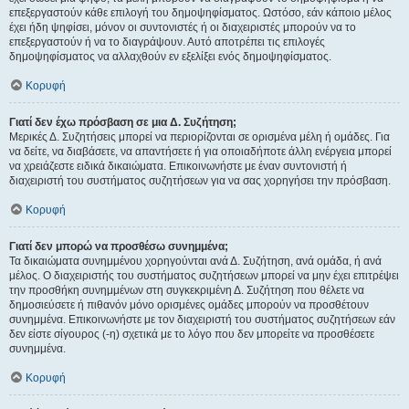
επεξεργαστούν κάθε επιλογή του δημοψηφίσματος. Ωστόσο, εάν κάποιο μέλος
έχει ήδη ψηφίσει, μόνον οι συντονιστές ή οι διαχειριστές μπορούν να το
επεξεργαστούν ή να το διαγράψουν. Αυτό αποτρέπει τις επιλογές
δημοψηφίσματος να αλλαχθούν εν εξελίξει ενός δημοψηφίσματος.
Κορυφή
Γιατί δεν έχω πρόσβαση σε μια Δ. Συζήτηση;
Μερικές Δ. Συζητήσεις μπορεί να περιορίζονται σε ορισμένα μέλη ή ομάδες. Για
να δείτε, να διαβάσετε, να απαντήσετε ή για οποιαδήποτε άλλη ενέργεια μπορεί
να χρειάζεστε ειδικά δικαιώματα. Επικοινωνήστε με έναν συντονιστή ή
διαχειριστή του συστήματος συζητήσεων για να σας χορηγήσει την πρόσβαση.
Κορυφή
Γιατί δεν μπορώ να προσθέσω συνημμένα;
Τα δικαιώματα συνημμένου χορηγούνται ανά Δ. Συζήτηση, ανά ομάδα, ή ανά
μέλος. Ο διαχειριστής του συστήματος συζητήσεων μπορεί να μην έχει επιτρέψει
την προσθήκη συνημμένων στη συγκεκριμένη Δ. Συζήτηση που θέλετε να
δημοσιεύσετε ή πιθανόν μόνο ορισμένες ομάδες μπορούν να προσθέτουν
συνημμένα. Επικοινωνήστε με τον διαχειριστή του συστήματος συζητήσεων εάν
δεν είστε σίγουρος (-η) σχετικά με το λόγο που δεν μπορείτε να προσθέσετε
συνημμένα.
Κορυφή