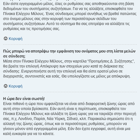
Εάν είστε εγγεγραμμένο μέλος, όλες οι ρυθμίσεις σας αποθηκεύονται στη βάση
δεδομένων του συστήματος συζητήσεων. Για να τις αλλάξετε, επισκεφθείτε τον
Πίνακα Ελέγχου Μέλους. Ένας σύνδεσμος μπορεί συνήθως να βρεθεί πατώντας
στο όνομα μέλους σας στην κορυφή των περισσότερων σελίδων του
συστήματος συζητήσεων. Αυτό το σύστημα θα σας επιτρέψει να αλλάξετε τις
ρυθμίσεις και τις προτιμήσεις σας.
Κορυφή
Πώς μπορώ να αποτρέψω την εμφάνιση του ονόματος μου στη λίστα μελών
σε σύνδεση;
Μέσα στον Πίνακα Ελέγχου Μέλους, στην καρτέλα “Προτιμήσεις Δ. Συζήτησης”,
θα βρείτε την επιλογή
Απόκρυψη των στοιχείων μου κατά τη διάρκεια της
σύνδεσης
. Ενεργοποιήστε αυτή την επιλογή και θα είστε ορατοί μόνο σε
διαχειριστές, συντονιστές και εσάς. Θα υπολογίζεστε ως μέλος με απόκρυψη.
Κορυφή
Η ώρα δεν είναι σωστή!
Είναι πιθανό η ώρα που εμφανίζεται να είναι από διαφορετική ζώνης ώρας από
αυτή στην οποία βρίσκεστε. Εάν αυτή είναι η περίπτωση, επισκεφθείτε τον
Πίνακα Ελέγχου Μέλους και αλλάξτε τη ζώνη ώρας για να ταιριάζει στην περιοχή
σας, π.χ. Λονδίνο, Παρίσι, Νέα Υόρκη, Σίδνεϋ, κλπ. Παρακαλώ σημειώστε ότι η
αλλαγή της ζώνης ώρας, όπως και οι περισσότερες ρυθμίσεις, μπορούν να
γίνουν μόνον από εγγεγραμμένα μέλη. Εάν δεν έχετε εγγραφεί, αυτή είναι μια
καλή ευκαιρία για να το κάνετε.