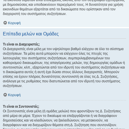
Τα εικονίδια θεμάτων είναι επιλεγμένες εικόνες από τον συγγραφέα σχετιζόμενες
με δημοσιεύσεις και υποδεικνύουν περιεχόμενό τους. Η δυνατότητα για χρήση
εικονιδίων θεμάτων εξαρτάται από τα δικαιώματα που ορίστηκαν από τον
διαχειριστή του συστήματος συζητήσεων.
Κορυφή
Επίπεδα μελών και Ομάδες
Τι είναι οι Διαχειριστές;
Οι Διαχειριστές είναι μέλη με τον υψηλότερο βαθμό ελέγχου σε όλο το σύστημα
συζητήσεων. Τα μέλη αυτά μπορούν να ελέγχουν όλες τις πτυχές της
λειτουργίας του συστήματος συζητήσεων, συμπεριλαμβανομένων του
καθορισμού δικαιωμάτων, της απαγόρευσης μελών, της δημιουργίας ομάδων ή
συντονιστών, κλπ., εξαρτώνται από τον ιδρυτή του συστήματος συζητήσεων και
τι δικαιώματα αυτός ή αυτή έχει δώσει στους άλλους διαχειριστές. Μπορούν
επίσης να έχουν πλήρεις δυνατότητες συντονιστή σε όλες τις Δ. Συζητήσεις,
ανάλογα με τις ρυθμίσεις που διατυπώνεται από τον ιδρυτή του συστήματος
συζητήσεων.
Κορυφή
Τι είναι οι Συντονιστές;
Οι Συντονιστές είναι μέλη (ή ομάδες μελών) που φροντίζουν τις Δ. Συζητήσεις
από μέρα σε μέρα. Έχουν το δικαίωμα να επεξεργάζονται ή να διαγράφουν
δημοσιεύσεις και να κλειδώνουν, να ξεκλειδώνουν, να μετακινούν, να
διαγράφουν και να διαχωρίζουν θέματα στη Δ. Συζήτηση που συντονίζουν.