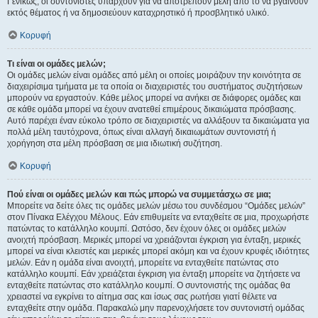
Γενικώς, οι συντονιστές υπάρχουν για να αποτρέπουν μέλη από το να βγαίνουν
εκτός θέματος ή να δημοσιεύουν καταχρηστικό ή προσβλητικό υλικό.
Κορυφή
Τι είναι οι ομάδες μελών;
Οι ομάδες μελών είναι ομάδες από μέλη οι οποίες μοιράζουν την κοινότητα σε
διαχειρίσιμα τμήματα με τα οποία οι διαχειριστές του συστήματος συζητήσεων
μπορούν να εργαστούν. Κάθε μέλος μπορεί να ανήκει σε διάφορες ομάδες και
σε κάθε ομάδα μπορεί να έχουν ανατεθεί επιμέρους δικαιώματα πρόσβασης.
Αυτό παρέχει έναν εύκολο τρόπο σε διαχειριστές να αλλάξουν τα δικαιώματα για
πολλά μέλη ταυτόχρονα, όπως είναι αλλαγή δικαιωμάτων συντονιστή ή
χορήγηση στα μέλη πρόσβαση σε μια ιδιωτική συζήτηση.
Κορυφή
Πού είναι οι ομάδες μελών και πώς μπορώ να συμμετάσχω σε μια;
Μπορείτε να δείτε όλες τις ομάδες μελών μέσω του συνδέσμου “Ομάδες μελών”
στον Πίνακα Ελέγχου Μέλους. Εάν επιθυμείτε να ενταχθείτε σε μια, προχωρήστε
πατώντας το κατάλληλο κουμπί. Ωστόσο, δεν έχουν όλες οι ομάδες μελών
ανοιχτή πρόσβαση. Μερικές μπορεί να χρειάζονται έγκριση για ένταξη, μερικές
μπορεί να είναι κλειστές και μερικές μπορεί ακόμη και να έχουν κρυφές ιδιότητες
μελών. Εάν η ομάδα είναι ανοιχτή, μπορείτε να ενταχθείτε πατώντας στο
κατάλληλο κουμπί. Εάν χρειάζεται έγκριση για ένταξη μπορείτε να ζητήσετε να
ενταχθείτε πατώντας στο κατάλληλο κουμπί. Ο συντονιστής της ομάδας θα
χρειαστεί να εγκρίνει το αίτημα σας και ίσως σας ρωτήσει γιατί θέλετε να
ενταχθείτε στην ομάδα. Παρακαλώ μην παρενοχλήσετε τον συντονιστή ομάδας