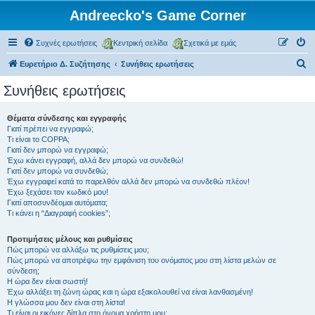
Andreecko's Game Corner
Συχνές ερωτήσεις
Κεντρική σελίδα
Σχετικά με εμάς
Α
Ευρετήριο Δ. Συζήτησης
Συνήθεις ερωτήσεις
ν
Συνήθεις ερωτήσεις
α
ζ
Θέματα σύνδεσης και εγγραφής
Γιατί πρέπει να εγγραφώ;
ή
Τι είναι το COPPA;
τ
Γιατί δεν μπορώ να εγγραφώ;
Έχω κάνει εγγραφή, αλλά δεν μπορώ να συνδεθώ!
η
Γιατί δεν μπορώ να συνδεθώ;
Έχω εγγραφεί κατά το παρελθόν αλλά δεν μπορώ να συνδεθώ πλέον!
σ
Έχω ξεχάσει τον κωδικό μου!
η
Γιατί αποσυνδέομαι αυτόματα;
Τι κάνει η “Διαγραφή cookies”;
Προτιμήσεις μέλους και ρυθμίσεις
Πώς μπορώ να αλλάξω τις ρυθμίσεις μου;
Πώς μπορώ να αποτρέψω την εμφάνιση του ονόματος μου στη λίστα μελών σε
σύνδεση;
Η ώρα δεν είναι σωστή!
Έχω αλλάξει τη ζώνη ώρας και η ώρα εξακολουθεί να είναι λανθασμένη!
Η γλώσσα μου δεν είναι στη λίστα!
Τι είναι οι εικόνες δίπλα στο όνομα χρήστη μου;