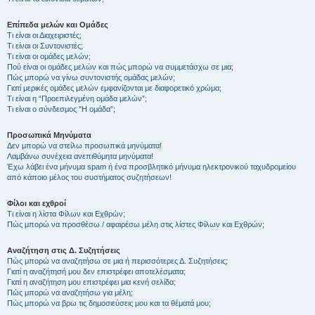
Επίπεδα μελών και Ομάδες
Τι είναι οι Διαχειριστές;
Τι είναι οι Συντονιστές;
Τι είναι οι ομάδες μελών;
Πού είναι οι ομάδες μελών και πώς μπορώ να συμμετάσχω σε μια;
Πώς μπορώ να γίνω συντονιστής ομάδας μελών;
Γιατί μερικές ομάδες μελών εμφανίζονται με διαφορετικό χρώμα;
Τι είναι η “Προεπιλεγμένη ομάδα μελών”;
Τι είναι ο σύνδεσμος "Η ομάδα”;
Προσωπικά Μηνύματα
Δεν μπορώ να στείλω προσωπικά μηνύματα!
Λαμβάνω συνέχεια ανεπιθύμητα μηνύματα!
Έχω λάβει ένα μήνυμα spam ή ένα προσβλητικό μήνυμα ηλεκτρονικού ταχυδρομείου
από κάποιο μέλος του συστήματος συζητήσεων!
Φίλοι και εχθροί
Τι είναι η λίστα Φίλων και Εχθρών;
Πώς μπορώ να προσθέσω / αφαιρέσω μέλη στις λίστες Φίλων και Εχθρών;
Αναζήτηση στις Δ. Συζητήσεις
Πώς μπορώ να αναζητήσω σε μια ή περισσότερες Δ. Συζητήσεις;
Γιατί η αναζήτησή μου δεν επιστρέφει αποτελέσματα;
Γιατί η αναζήτηση μου επιστρέφει μια κενή σελίδα;
Πώς μπορώ να αναζητήσω για μέλη;
Πώς μπορώ να βρω τις δημοσιεύσεις μου και τα θέματά μου;