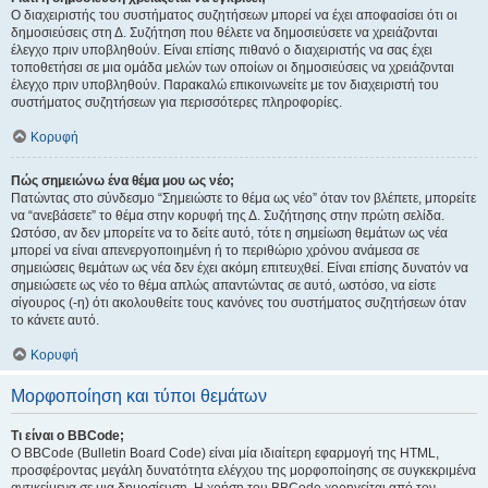
Ο διαχειριστής του συστήματος συζητήσεων μπορεί να έχει αποφασίσει ότι οι
δημοσιεύσεις στη Δ. Συζήτηση που θέλετε να δημοσιεύσετε να χρειάζονται
έλεγχο πριν υποβληθούν. Είναι επίσης πιθανό ο διαχειριστής να σας έχει
τοποθετήσει σε μια ομάδα μελών των οποίων οι δημοσιεύσεις να χρειάζονται
έλεγχο πριν υποβληθούν. Παρακαλώ επικοινωνείτε με τον διαχειριστή του
συστήματος συζητήσεων για περισσότερες πληροφορίες.
Κορυφή
Πώς σημειώνω ένα θέμα μου ως νέο;
Πατώντας στο σύνδεσμο “Σημειώστε το θέμα ως νέο” όταν τον βλέπετε, μπορείτε
να “ανεβάσετε” το θέμα στην κορυφή της Δ. Συζήτησης στην πρώτη σελίδα.
Ωστόσο, αν δεν μπορείτε να το δείτε αυτό, τότε η σημείωση θεμάτων ως νέα
μπορεί να είναι απενεργοποιημένη ή το περιθώριο χρόνου ανάμεσα σε
σημειώσεις θεμάτων ως νέα δεν έχει ακόμη επιτευχθεί. Είναι επίσης δυνατόν να
σημειώσετε ως νέο το θέμα απλώς απαντώντας σε αυτό, ωστόσο, να είστε
σίγουρος (-η) ότι ακολουθείτε τους κανόνες του συστήματος συζητήσεων όταν
το κάνετε αυτό.
Κορυφή
Μορφοποίηση και τύποι θεμάτων
Τι είναι ο BBCode;
Ο BBCode (Bulletin Board Code) είναι μία ιδιαίτερη εφαρμογή της HTML,
προσφέροντας μεγάλη δυνατότητα ελέγχου της μορφοποίησης σε συγκεκριμένα