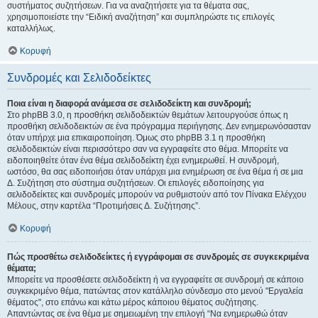
συστήματος συζητήσεων. Για να αναζητήσετε για τα θέματα σας,
χρησιμοποιείστε την “Ειδική αναζήτηση” και συμπληρώστε τις επιλογές
καταλλήλως.
Κορυφή
Συνδρομές και Σελιδοδείκτες
Ποια είναι η διαφορά ανάμεσα σε σελιδοδείκτη και συνδρομή;
Στο phpBB 3.0, η προσθήκη σελιδοδεικτών θεμάτων λειτουργούσε όπως η
προσθήκη σελιδοδεικτών σε ένα πρόγραμμα περιήγησης. Δεν ενημερωνόσασταν
όταν υπήρχε μια επικαιροποίηση. Όμως στο phpBB 3.1 η προσθήκη
σελιδοδεικτών είναι περισσότερο σαν να εγγραφείτε στο θέμα. Μπορείτε να
ειδοποιηθείτε όταν ένα θέμα σελιδοδείκτη έχει ενημερωθεί. Η συνδρομή,
ωστόσο, θα σας ειδοποιήσει όταν υπάρχει μια ενημέρωση σε ένα θέμα ή σε μια
Δ. Συζήτηση στο σύστημα συζητήσεων. Οι επιλογές ειδοποίησης για
σελιδοδείκτες και συνδρομές μπορούν να ρυθμιστούν από τον Πίνακα Ελέγχου
Μέλους, στην καρτέλα “Προτιμήσεις Δ. Συζήτησης”.
Κορυφή
Πώς προσθέτω σελιδοδείκτες ή εγγράφομαι σε συνδρομές σε συγκεκριμένα
θέματα;
Μπορείτε να προσθέσετε σελιδοδείκτη ή να εγγραφείτε σε συνδρομή σε κάποιο
συγκεκριμένο θέμα, πατώντας στον κατάλληλο σύνδεσμο στο μενού "Εργαλεία
θέματος", στο επάνω και κάτω μέρος κάποιου θέματος συζήτησης.
Απαντώντας σε ένα θέμα με σημειωμένη την επιλογή “Να ενημερωθώ όταν