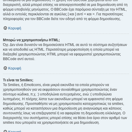
αντικείμενα σε μια δημοσίευση. Η χρήση του BBCode χορηγείται από τον
διαχειριστή, αλλά μπορεί επίσης να απενεργοποιηθεί σε μια δημοσίευση από τη
φόρμα υποβολής μηνύματος. Ο BBCode έχει παρόμοια σύνταξη με την HTML,
αλλά οι εντολές περικλείονται σε αγκύλες [ και ] αντί < και >. Για περισσότερες
πληροφορίες για τον BBCode δείτε τον οδηγό από τη φόρμα δημοσίευσης.
Κορυφή
Μπορώ να χρησιμοποιήσω HTML;
Όχι. Δεν είναι δυνατόν να δημοσιεύσετε HTML σε αυτό το σύστημα συζητήσεων
και να αποδοθεί ως HTML. Περισσότερη μορφοποίηση η οποία μπορεί να
διεξαχθεί χρησιμοποιώντας HTML μπορεί να εφαρμοστεί χρησιμοποιώντας
BBCode αντί αυτού.
Κορυφή
Τι είναι τα Smilies;
Τα Smilies, ή Emoticons, είναι μικρά εικονίδια τα οποία μπορούν να
χρησιμοποιηθούν για να εκφράσουν συναίσθημα χρησιμοποιώντας έναν
σύντομο κώδικα, π.χ. :) υποδηλώνει ευτυχισμένος, ενώ :( υποδηλώνει
λυπημένος. Η πλήρης λίστα των εικονιδίων μπορεί να εμφανιστεί στη φόρμα
δημοσίευσης. Προσπαθήστε να μη χρησιμοποιείτε καταχρηστικώς τα smilies,
καθώς μπορεί να καταστήσουν μια δημοσίευση μη αναγνώσιμη και κάποιος
συντονιστής ίσως να επεξεργαστεί ή να αφαιρέσει τη δημοσίευση ολόκληρη. Ο
διαχειριστής του συστήματος μπορεί επίσης να θέσει ένα όριο στον αριθμό των
smilies που μπορείτε να χρησιμοποιήσετε σε μια δημοσίευση.