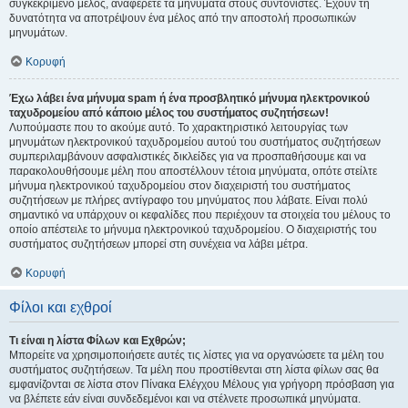
συγκεκριμένο μέλος, αναφέρετε τα μηνύματα στους συντονιστές. Έχουν τη
δυνατότητα να αποτρέψουν ένα μέλος από την αποστολή προσωπικών
μηνυμάτων.
Κορυφή
Έχω λάβει ένα μήνυμα spam ή ένα προσβλητικό μήνυμα ηλεκτρονικού
ταχυδρομείου από κάποιο μέλος του συστήματος συζητήσεων!
Λυπούμαστε που το ακούμε αυτό. Το χαρακτηριστικό λειτουργίας των
μηνυμάτων ηλεκτρονικού ταχυδρομείου αυτού του συστήματος συζητήσεων
συμπεριλαμβάνουν ασφαλιστικές δικλείδες για να προσπαθήσουμε και να
παρακολουθήσουμε μέλη που αποστέλλουν τέτοια μηνύματα, οπότε στείλτε
μήνυμα ηλεκτρονικού ταχυδρομείου στον διαχειριστή του συστήματος
συζητήσεων με πλήρες αντίγραφο του μηνύματος που λάβατε. Είναι πολύ
σημαντικό να υπάρχουν οι κεφαλίδες που περιέχουν τα στοιχεία του μέλους το
οποίο απέστειλε το μήνυμα ηλεκτρονικού ταχυδρομείου. Ο διαχειριστής του
συστήματος συζητήσεων μπορεί στη συνέχεια να λάβει μέτρα.
Κορυφή
Φίλοι και εχθροί
Τι είναι η λίστα Φίλων και Εχθρών;
Μπορείτε να χρησιμοποιήσετε αυτές τις λίστες για να οργανώσετε τα μέλη του
συστήματος συζητήσεων. Τα μέλη που προστίθενται στη λίστα φίλων σας θα
εμφανίζονται σε λίστα στον Πίνακα Ελέγχου Μέλους για γρήγορη πρόσβαση για
να βλέπετε εάν είναι συνδεδεμένοι και να στέλνετε προσωπικά μηνύματα.