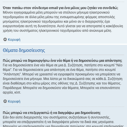
Όταν πατάω στον σύνδεσμο email για ένα μέλος μου ζητάει να συνδεθώ;
Μόνον εγγεγραμμένα μέλη μπορούν να στείλουν μήνυμα ηλεκτρονικού
ταχυδρομείου σε άλλα μέλη μέσω της ενσωματωμένης φόρμας αποστολής
μηνύματος ηλεκτρονικού ταχυδρομείου και μόνο αν ο διαχειριστής έχει
ενεργοποιήσει αυτή τη δυνατότητα. Αυτό γίνεται για να αποτραπεί η κακόβουλη
χρήση του συστήματος ηλεκτρονικού ταχυδρομείου από ανώνυμα μέλη.
Κορυφή
Θέματα δημοσίευσης
Πώς μπορώ να δημιουργήσω ένα νέο θέμα ή να δημοσιεύσω μια απάντηση;
Για να δημοσιεύσετε ένα νέο θέμα σε μια Δ. Συζήτηση, πατήστε στο κουμπί “Νέο
θέμα”. Για να δημοσιεύσετε μια απάντηση σε ένα θέμα, πατήστε στο κουμπί
“Απάντηση”. Μπορεί να χρειαστεί να εγγραφείτε προκειμένου να μπορέσετε να
δημοσιεύσετε ένα μήνυμα. Μια λίστα με τα δικαιώματά σας σε κάθε Δ. Συζήτηση
είναι διαθέσιμη στο κάτω μέρος στις οθόνες της Δ. Συζήτησης και του θέματος.
Παράδειγμα: Μπορείτε να δημοσιεύετε νέα θέματα, Μπορείτε να επισυνάπτετε
αρχεία, κλπ.
Κορυφή
Πώς μπορώ να επεξεργαστώ ή να διαγράψω μια δημοσίευση;
Εάν δεν είστε διαχειριστής του συστήματος συζητήσεων ή συντονιστής,
μπορείτε να επεξεργαστείτε ή να διαγράψετε μόνον τα δικά σας μηνύματα.
Μπορείτε να επεξεργαστείτε μια δημοσίευση πατώντας στο κουμπί επεξεργασίας