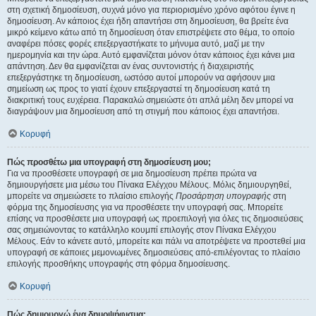
στη σχετική δημοσίευση, συχνά μόνο για περιορισμένο χρόνο αφότου έγινε η
δημοσίευση. Αν κάποιος έχει ήδη απαντήσει στη δημοσίευση, θα βρείτε ένα
μικρό κείμενο κάτω από τη δημοσίευση όταν επιστρέψετε στο θέμα, το οποίο
αναφέρει πόσες φορές επεξεργαστήκατε το μήνυμα αυτό, μαζί με την
ημερομηνία και την ώρα. Αυτό εμφανίζεται μόνον όταν κάποιος έχει κάνει μια
απάντηση. Δεν θα εμφανίζεται αν ένας συντονιστής ή διαχειριστής
επεξεργάστηκε τη δημοσίευση, ωστόσο αυτοί μπορούν να αφήσουν μια
σημείωση ως προς το γιατί έχουν επεξεργαστεί τη δημοσίευση κατά τη
διακριτική τους ευχέρεια. Παρακαλώ σημειώστε ότι απλά μέλη δεν μπορεί να
διαγράψουν μια δημοσίευση από τη στιγμή που κάποιος έχει απαντήσει.
Κορυφή
Πώς προσθέτω μια υπογραφή στη δημοσίευση μου;
Για να προσθέσετε υπογραφή σε μια δημοσίευση πρέπει πρώτα να
δημιουργήσετε μια μέσω του Πίνακα Ελέγχου Μέλους. Μόλις δημιουργηθεί,
μπορείτε να σημειώσετε το πλαίσιο επιλογής
Προσάρτηση υπογραφής
στη
φόρμα της δημοσίευσης για να προσθέσετε την υπογραφή σας. Μπορείτε
επίσης να προσθέσετε μια υπογραφή ως προεπιλογή για όλες τις δημοσιεύσεις
σας σημειώνοντας το κατάλληλο κουμπί επιλογής στον Πίνακα Ελέγχου
Μέλους. Εάν το κάνετε αυτό, μπορείτε και πάλι να αποτρέψετε να προστεθεί μια
υπογραφή σε κάποιες μεμονωμένες δημοσιεύσεις από-επιλέγοντας το πλαίσιο
επιλογής προσθήκης υπογραφής στη φόρμα δημοσίευσης.
Κορυφή
Πώς δημιουργώ ένα δημοψήφισμα;