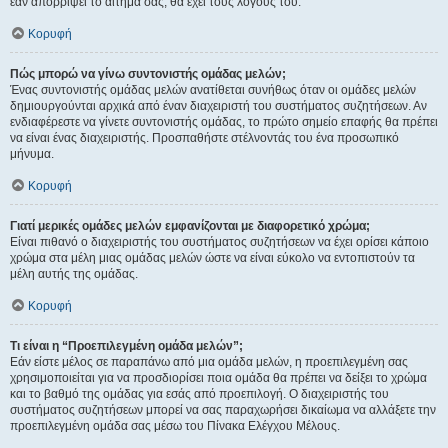
εάν απορρίψει το αίτημα σας, θα έχει τους λόγους του.
Κορυφή
Πώς μπορώ να γίνω συντονιστής ομάδας μελών;
Ένας συντονιστής ομάδας μελών ανατίθεται συνήθως όταν οι ομάδες μελών
δημιουργούνται αρχικά από έναν διαχειριστή του συστήματος συζητήσεων. Αν
ενδιαφέρεστε να γίνετε συντονιστής ομάδας, το πρώτο σημείο επαφής θα πρέπει
να είναι ένας διαχειριστής. Προσπαθήστε στέλνοντάς του ένα προσωπικό
μήνυμα.
Κορυφή
Γιατί μερικές ομάδες μελών εμφανίζονται με διαφορετικό χρώμα;
Είναι πιθανό ο διαχειριστής του συστήματος συζητήσεων να έχει ορίσει κάποιο
χρώμα στα μέλη μιας ομάδας μελών ώστε να είναι εύκολο να εντοπιστούν τα
μέλη αυτής της ομάδας.
Κορυφή
Τι είναι η “Προεπιλεγμένη ομάδα μελών”;
Εάν είστε μέλος σε παραπάνω από μια ομάδα μελών, η προεπιλεγμένη σας
χρησιμοποιείται για να προσδιορίσει ποια ομάδα θα πρέπει να δείξει το χρώμα
και το βαθμό της ομάδας για εσάς από προεπιλογή. Ο διαχειριστής του
συστήματος συζητήσεων μπορεί να σας παραχωρήσει δικαίωμα να αλλάξετε την
προεπιλεγμένη ομάδα σας μέσω του Πίνακα Ελέγχου Μέλους.