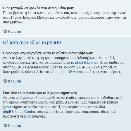
Πώς μπορώ να βρω όλα τα συνημμένα μου;
Για να βρείτε τη λίστα των συνημμένων σας τα οποία έχετε φορτώσει, πηγαίνετε
στον Πίνακα Ελέγχου Μέλους και ακολουθήστε τους συνδέσμους στην ενότητα
συνημμένων.
Κορυφή
Θέματα σχετικά με το phpBB
Ποιος έχει δημιουργήσει αυτό το σύστημα συζητήσεων;
Αυτό το λογισμικό (στη μη τροποποιημένη του έκδοση) έχει υλοποιηθεί,
κυκλοφορήσει και είναι κατοχυρωμένο από το
phpBB Limited
. Είναι διαθέσιμο
υπό την GNU General Public License, έκδοση 2 (GPL-2.0) και μπορεί να
διανεμηθεί ελεύθερα. Δείτε στο
About phpBB
για περισσότερες λεπτομέρειες.
Κορυφή
Γιατί δεν είναι διαθέσιμο το Χ χαρακτηριστικό;
Αυτό το πρόγραμμα δημιουργήθηκε και η άδεια χρήσης του αποδόθηκε από
την ομάδα ανάπτυξης λογισμικού phpBB Limited. Εάν νομίζετε ότι κάποιο
χαρακτηριστικό πρέπει να προστεθεί, επισκεφθείτε την ιστοσελίδα
phpBB Ideas Centre
, όπου μπορείτε να ψηφίσετε υπάρχουσες ιδέες ή να
προτείνετε νέες λειτουργίες.
Κορυφή