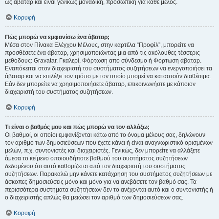
ως άβαταρ και είναι γενικώς μοναδική, προσωπική για κάθε μέλος.
Κορυφή
Πώς μπορώ να εμφανίσω ένα άβαταρ;
Μέσα στον Πίνακα Ελέγχου Μέλους, στην καρτέλα “Προφίλ”, μπορείτε να
προσθέσετε ένα άβαταρ, χρησιμοποιώντας μια από τις ακόλουθες τέσσερις
μεθόδους: Gravatar, Γκαλερί, Φόρτωση από σύνδεσμο ή Φόρτωση άβαταρ.
Εναπόκειται στον διαχειριστή του συστήματος συζητήσεων να ενεργοποιήσει τα
άβαταρ και να επιλέξει τον τρόπο με τον οποίο μπορεί να καταστούν διαθέσιμα.
Εάν δεν μπορείτε να χρησιμοποιήσετε άβαταρ, επικοινωνήστε με κάποιον
διαχειριστή του συστήματος συζητήσεων.
Κορυφή
Τι είναι ο βαθμός μου και πώς μπορώ να τον αλλάξω;
Οι βαθμοί, οι οποίοι εμφανίζονται κάτω από το όνομα μέλους σας, δηλώνουν
τον αριθμό των δημοσιεύσεων που έχετε κάνει ή είναι αναγνωριστικό ορισμένων
μελών, π.χ. συντονιστές και διαχειριστές. Γενικώς, δεν μπορείτε να αλλάξετε
άμεσα το κείμενο οποιουδήποτε βαθμού του συστήματος συζητήσεων
δεδομένου ότι αυτό καθορίζεται από τον διαχειριστή του συστήματος
συζητήσεων. Παρακαλώ μην κάνετε κατάχρηση του συστήματος συζητήσεων με
άσκοπες δημοσιεύσεις μόνο και μόνο για να ανεβάσετε τον βαθμό σας. Τα
περισσότερα συστήματα συζητήσεων δεν το ανέχονται αυτό και ο συντονιστής ή
ο διαχειριστής απλώς θα μειώσει τον αριθμό των δημοσιεύσεων σας.
Κορυφή