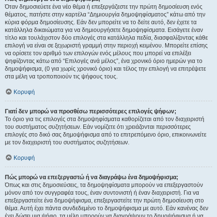
Όταν δημοσιεύετε ένα νέο θέμα ή επεξεργάζεστε την πρώτη δημοσίευση ενός
θέματος, πατήστε στην καρτέλα “Δημιουργία δημοψηφίσματος” κάτω από την
κύρια φόρμα δημοσίευσης. Εάν δεν μπορείτε να το δείτε αυτό, δεν έχετε τα
κατάλληλα δικαιώματα για να δημιουργήσετε δημοψηφίσματα. Εισάγετε έναν
τίτλο και τουλάχιστον δύο επιλογές στα κατάλληλα πεδία, διασφαλίζοντας κάθε
επιλογή να είναι σε ξεχωριστή γραμμή στην περιοχή κειμένου. Μπορείτε επίσης
να ορίσετε τον αριθμό των επιλογών ενός μέλους που μπορεί να επιλέξει
ψηφίζοντας κάτω από “Επιλογές ανά μέλος”, ένα χρονικό όριο ημερών για το
δημοψήφισμα, (0 για χωρίς χρονικό όριο) και τέλος την επιλογή να επιτρέψετε
στα μέλη να τροποποιούν τις ψήφους τους.
Κορυφή
Γιατί δεν μπορώ να προσθέσω περισσότερες επιλογές ψήφων;
Το όριο για τις επιλογές στα δημοψηφίσματα καθορίζεται από τον διαχειριστή
του συστήματος συζητήσεων. Εάν νομίζετε ότι χρειάζονται περισσότερες
επιλογές στο δικό σας δημοψήφισμα από το επιτρεπόμενο όριο, επικοινωνείτε
με τον διαχειριστή του συστήματος συζητήσεων.
Κορυφή
Πώς μπορώ να επεξεργαστώ ή να διαγράψω ένα δημοψήφισμα;
Όπως και στις δημοσιεύσεις, τα δημοψηφίσματα μπορούν να επεξεργαστούν
μόνον από τον συγγραφέα τους, έναν συντονιστή ή έναν διαχειριστή. Για να
επεξεργαστείτε ένα δημοψήφισμα, επεξεργαστείτε την πρώτη δημοσίευση στο
θέμα. Αυτή έχει πάντα συνδεδεμένο το δημοψήφισμα με αυτό. Εάν κανένας δεν
έχει δώσει μια ψήφο, τα μέλη μπορούν να διαγράψουν το δημοψήφισμα ή να