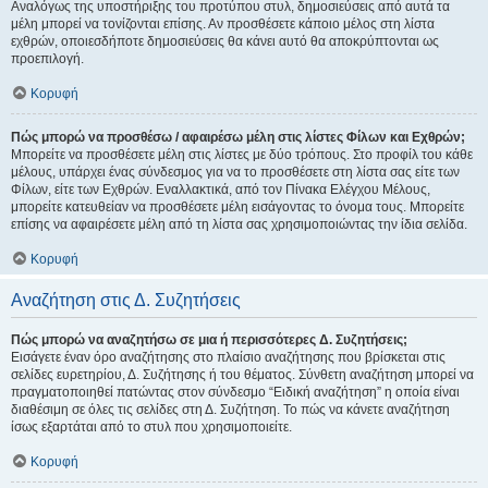
Αναλόγως της υποστήριξης του προτύπου στυλ, δημοσιεύσεις από αυτά τα
μέλη μπορεί να τονίζονται επίσης. Αν προσθέσετε κάποιο μέλος στη λίστα
εχθρών, οποιεσδήποτε δημοσιεύσεις θα κάνει αυτό θα αποκρύπτονται ως
προεπιλογή.
Κορυφή
Πώς μπορώ να προσθέσω / αφαιρέσω μέλη στις λίστες Φίλων και Εχθρών;
Μπορείτε να προσθέσετε μέλη στις λίστες με δύο τρόπους. Στο προφίλ του κάθε
μέλους, υπάρχει ένας σύνδεσμος για να το προσθέσετε στη λίστα σας είτε των
Φίλων, είτε των Εχθρών. Εναλλακτικά, από τον Πίνακα Ελέγχου Μέλους,
μπορείτε κατευθείαν να προσθέσετε μέλη εισάγοντας το όνομα τους. Μπορείτε
επίσης να αφαιρέσετε μέλη από τη λίστα σας χρησιμοποιώντας την ίδια σελίδα.
Κορυφή
Αναζήτηση στις Δ. Συζητήσεις
Πώς μπορώ να αναζητήσω σε μια ή περισσότερες Δ. Συζητήσεις;
Εισάγετε έναν όρο αναζήτησης στο πλαίσιο αναζήτησης που βρίσκεται στις
σελίδες ευρετηρίου, Δ. Συζήτησης ή του θέματος. Σύνθετη αναζήτηση μπορεί να
πραγματοποιηθεί πατώντας στον σύνδεσμο “Ειδική αναζήτηση” η οποία είναι
διαθέσιμη σε όλες τις σελίδες στη Δ. Συζήτηση. Το πώς να κάνετε αναζήτηση
ίσως εξαρτάται από το στυλ που χρησιμοποιείτε.
Κορυφή