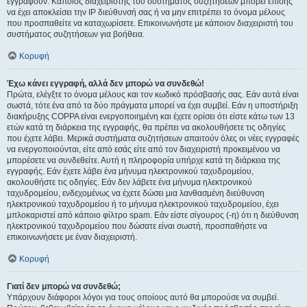
εγγραφούν. Κάποιος διαχειριστής του συστήματος συζητήσεων μπορεί επίσης
να έχει αποκλείσει την IP διεύθυνσή σας ή να μην επιτρέπει το όνομα μέλους
που προσπαθείτε να καταχωρίσετε. Επικοινωνήστε με κάποιον διαχειριστή του
συστήματος συζητήσεων για βοήθεια.
Κορυφή
Έχω κάνει εγγραφή, αλλά δεν μπορώ να συνδεθώ!
Πρώτα, ελέγξτε το όνομα μέλους και τον κωδικό πρόσβασής σας. Εάν αυτά είναι
σωστά, τότε ένα από τα δύο πράγματα μπορεί να έχει συμβεί. Εάν η υποστήριξη
διακήρυξης COPPA είναι ενεργοποιημένη και έχετε ορίσει ότι είστε κάτω των 13
ετών κατά τη διάρκεια της εγγραφής, θα πρέπει να ακολουθήσετε τις οδηγίες
που έχετε λάβει. Μερικά συστήματα συζητήσεων απαιτούν όλες οι νέες εγγραφές
να ενεργοποιούνται, είτε από εσάς είτε από τον διαχειριστή προκειμένου να
μπορέσετε να συνδεθείτε. Αυτή η πληροφορία υπήρχε κατά τη διάρκεια της
εγγραφής. Εάν έχετε λάβει ένα μήνυμα ηλεκτρονικού ταχυδρομείου,
ακολουθήστε τις οδηγίες. Εάν δεν λάβετε ένα μήνυμα ηλεκτρονικού
ταχυδρομείου, ενδεχομένως να έχετε δώσει μια λανθασμένη διεύθυνση
ηλεκτρονικού ταχυδρομείου ή το μήνυμα ηλεκτρονικού ταχυδρομείου, έχει
μπλοκαριστεί από κάποιο φίλτρο spam. Εάν είστε σίγουρος (-η) ότι η διεύθυνση
ηλεκτρονικού ταχυδρομείου που δώσατε είναι σωστή, προσπαθήστε να
επικοινωνήσετε με έναν διαχειριστή.
Κορυφή
Γιατί δεν μπορώ να συνδεθώ;
Υπάρχουν διάφοροι λόγοι για τους οποίους αυτό θα μπορούσε να συμβεί.