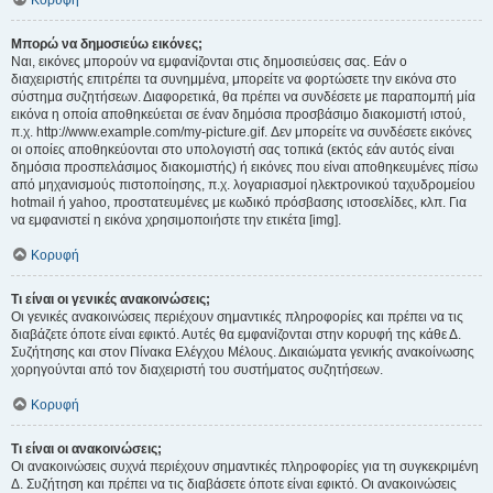
Κορυφή
Μπορώ να δημοσιεύω εικόνες;
Ναι, εικόνες μπορούν να εμφανίζονται στις δημοσιεύσεις σας. Εάν ο
διαχειριστής επιτρέπει τα συνημμένα, μπορείτε να φορτώσετε την εικόνα στο
σύστημα συζητήσεων. Διαφορετικά, θα πρέπει να συνδέσετε με παραπομπή μία
εικόνα η οποία αποθηκεύεται σε έναν δημόσια προσβάσιμο διακομιστή ιστού,
π.χ. http://www.example.com/my-picture.gif. Δεν μπορείτε να συνδέσετε εικόνες
οι οποίες αποθηκεύονται στο υπολογιστή σας τοπικά (εκτός εάν αυτός είναι
δημόσια προσπελάσιμος διακομιστής) ή εικόνες που είναι αποθηκευμένες πίσω
από μηχανισμούς πιστοποίησης, π.χ. λογαριασμοί ηλεκτρονικού ταχυδρομείου
hotmail ή yahoo, προστατευμένες με κωδικό πρόσβασης ιστοσελίδες, κλπ. Για
να εμφανιστεί η εικόνα χρησιμοποιήστε την ετικέτα [img].
Κορυφή
Τι είναι οι γενικές ανακοινώσεις;
Οι γενικές ανακοινώσεις περιέχουν σημαντικές πληροφορίες και πρέπει να τις
διαβάζετε όποτε είναι εφικτό. Αυτές θα εμφανίζονται στην κορυφή της κάθε Δ.
Συζήτησης και στον Πίνακα Ελέγχου Μέλους. Δικαιώματα γενικής ανακοίνωσης
χορηγούνται από τον διαχειριστή του συστήματος συζητήσεων.
Κορυφή
Τι είναι οι ανακοινώσεις;
Οι ανακοινώσεις συχνά περιέχουν σημαντικές πληροφορίες για τη συγκεκριμένη
Δ. Συζήτηση και πρέπει να τις διαβάσετε όποτε είναι εφικτό. Οι ανακοινώσεις