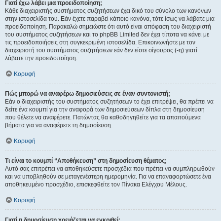
Γιατί έχω λάβει μια προειδοποίηση;
Κάθε διαχειριστής συστήματος συζητήσεων έχει δικό του σύνολο των κανόνων
στην ιστοσελίδα του. Εάν έχετε παραβεί κάποιο κανόνα, τότε ίσως να λάβατε μια
προειδοποίηση. Παρακαλώ σημειώστε ότι αυτό είναι απόφαση του διαχειριστή
του συστήματος συζητήσεων και το phpBB Limited δεν έχει τίποτα να κάνει με
τις προειδοποιήσεις στη συγκεκριμένη ιστοσελίδα. Επικοινωνήστε με τον
διαχειριστή του συστήματος συζητήσεων εάν δεν είστε σίγουρος (-η) γιατί
λάβατε την προειδοποίηση.
Κορυφή
Πώς μπορώ να αναφέρω δημοσιεύσεις σε έναν συντονιστή;
Εάν ο διαχειριστής του συστήματος συζητήσεων το έχει επιτρέψει, θα πρέπει να
δείτε ένα κουμπί για την αναφορά των δημοσιεύσεων δίπλα στη δημοσίευση
που θέλετε να αναφέρετε. Πατώντας θα καθοδηγηθείτε για τα απαιτούμενα
βήματα για να αναφέρετε τη δημοσίευση.
Κορυφή
Τι είναι το κουμπί “Αποθήκευση” στη δημοσίευση θέματος;
Αυτό σας επιτρέπει να αποθηκεύσετε προσχέδια που πρέπει να συμπληρωθούν
και να υποβληθούν σε μεταγενέστερη ημερομηνία. Για να επαναφορτώσετε ένα
αποθηκευμένο προσχέδιο, επισκεφθείτε τον Πίνακα Ελέγχου Μέλους.
Κορυφή
Γιατί η δημοσίευση χρειάζεται να εγκριθεί;