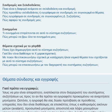
Συνδρομές και Σελιδοδείκτες
Ποια είναι η διαφορά ανάμεσα σε σελιδοδείκτη και συνδρομή;
Πώς προσθέτω σελιδοδείκτες ή εγγράφομαι σε συνδρομές σε συγκεκριμένα θέματα;
Πώς εγγράφομαι σε συνδρομές σε συγκεκριμένες Δ. Συζητήσεις;
Πώς αφαιρώ τις συνδρομές μου;
Συνημμένα
Τι συνημμένα επιτρέπονται σε αυτό το σύστημα συζητήσεων;
Πώς μπορώ να βρω όλα τα συνημμένα μου;
Θέματα σχετικά με το phpBB
Ποιος έχει δημιουργήσει αυτό το σύστημα συζητήσεων;
Γιατί δεν είναι διαθέσιμο το Χ χαρακτηριστικό;
Με ποιον θα επικοινωνήσω σχετικά με κατάχρηση ή/και νομικά θέματα που σχετίζονται
με αυτό το σύστημα συζητήσεων;
Πώς μπορώ να επικοινωνήσω με τον διαχειριστή του συστήματος συζητήσεων;
Θέματα σύνδεσης και εγγραφής
Γιατί πρέπει να εγγραφώ;
Ίσως να μην είναι απαραίτητο, εναπόκειται στον διαχειριστή του συστήματος
συζητήσεων ως προς το αν θα πρέπει να εγγραφείτε προκειμένου να αναρτήσετε
μηνύματα. Ωστόσο, η εγγραφή θα σας δώσει πρόσβαση σε πρόσθετες
υπηρεσίες που δεν είναι διαθέσιμες σε επισκέπτες όπως ο καθορισμός εικόνων
μελών (avatars), προσωπικά μηνύματα, αποστολή και λήψη μηνυμάτων