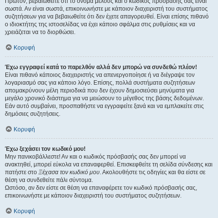
Πρώτον, βεβαιωθείτε ότι το όνομα μέλους και ο κωδικός πρόσβασής σας είναι
σωστά. Αν είναι σωστά, επικοινωνήστε με κάποιον διαχειριστή του συστήματος
συζητήσεων για να βεβαιωθείτε ότι δεν έχετε απαγορευθεί. Είναι επίσης πιθανό
ο ιδιοκτήτης της ιστοσελίδας να έχει κάποιο σφάλμα στις ρυθμίσεις και να
χρειάζεται να το διορθώσει.
Κορυφή
Έχω εγγραφεί κατά το παρελθόν αλλά δεν μπορώ να συνδεθώ πλέον!
Είναι πιθανό κάποιος διαχειριστής να απενεργοποίησε ή να διέγραψε τον
λογαριασμό σας για κάποιο λόγο. Επίσης, πολλά συστήματα συζητήσεων
απομακρύνουν μέλη περιοδικά που δεν έχουν δημοσιεύσει μηνύματα για
μεγάλο χρονικό διάστημα για να μειώσουν το μέγεθος της βάσης δεδομένων.
Εάν αυτό συμβαίνει, προσπαθήστε να εγγραφείτε ξανά και να εμπλακείτε στις
δημόσιες συζητήσεις.
Κορυφή
Έχω ξεχάσει τον κωδικό μου!
Μην πανικοβάλλεστε! Αν και ο κωδικός πρόσβασής σας δεν μπορεί να
ανακτηθεί, μπορεί εύκολα να επαναφερθεί. Επισκεφθείτε τη σελίδα σύνδεσης και
πατήστε στο
Ξέχασα τον κωδικό μου
. Ακολουθήστε τις οδηγίες και θα είστε σε
θέση να συνδεθείτε πάλι σύντομα.
Ωστόσο, αν δεν είστε σε θέση να επαναφέρετε τον κωδικό πρόσβασής σας,
επικοινωνήστε με κάποιον διαχειριστή του συστήματος συζητήσεων.
Κορυφή