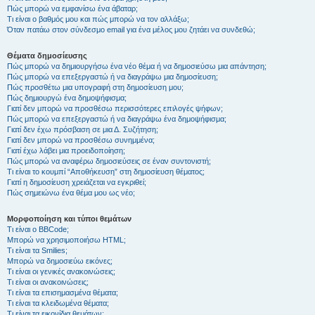
Πώς μπορώ να εμφανίσω ένα άβαταρ;
Τι είναι ο βαθμός μου και πώς μπορώ να τον αλλάξω;
Όταν πατάω στον σύνδεσμο email για ένα μέλος μου ζητάει να συνδεθώ;
Θέματα δημοσίευσης
Πώς μπορώ να δημιουργήσω ένα νέο θέμα ή να δημοσιεύσω μια απάντηση;
Πώς μπορώ να επεξεργαστώ ή να διαγράψω μια δημοσίευση;
Πώς προσθέτω μια υπογραφή στη δημοσίευση μου;
Πώς δημιουργώ ένα δημοψήφισμα;
Γιατί δεν μπορώ να προσθέσω περισσότερες επιλογές ψήφων;
Πώς μπορώ να επεξεργαστώ ή να διαγράψω ένα δημοψήφισμα;
Γιατί δεν έχω πρόσβαση σε μια Δ. Συζήτηση;
Γιατί δεν μπορώ να προσθέσω συνημμένα;
Γιατί έχω λάβει μια προειδοποίηση;
Πώς μπορώ να αναφέρω δημοσιεύσεις σε έναν συντονιστή;
Τι είναι το κουμπί “Αποθήκευση” στη δημοσίευση θέματος;
Γιατί η δημοσίευση χρειάζεται να εγκριθεί;
Πώς σημειώνω ένα θέμα μου ως νέο;
Μορφοποίηση και τύποι θεμάτων
Τι είναι ο BBCode;
Μπορώ να χρησιμοποιήσω HTML;
Τι είναι τα Smilies;
Μπορώ να δημοσιεύω εικόνες;
Τι είναι οι γενικές ανακοινώσεις;
Τι είναι οι ανακοινώσεις;
Τι είναι τα επισημασμένα θέματα;
Τι είναι τα κλειδωμένα θέματα;
Τι είναι τα εικονίδια θεμάτων;