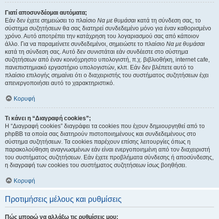
Γιατί αποσυνδέομαι αυτόματα;
Εάν δεν έχετε σημειώσει το πλαίσιο
Να με θυμάσαι
κατά τη σύνδεση σας, το
σύστημα συζητήσεων θα σας διατηρεί συνδεδεμένο μόνο για έναν καθορισμένο
χρόνο. Αυτό αποτρέπει την κατάχρηση του λογαριασμού σας από κάποιον
άλλο. Για να παραμείνετε συνδεδεμένοι, σημειώστε το πλαίσιο
Να με θυμάσαι
κατά τη σύνδεση σας. Αυτό δεν συνιστάται εάν συνδέεστε στο σύστημα
συζητήσεων από έναν κοινόχρηστο υπολογιστή, π.χ. βιβλιοθήκη, internet cafe,
πανεπιστημιακό εργαστήριο υπολογιστών, κλπ. Εάν δεν βλέπετε αυτό το
πλαίσιο επιλογής σημαίνει ότι ο διαχειριστής του συστήματος συζητήσεων έχει
απενεργοποιήσει αυτό το χαρακτηριστικό.
Κορυφή
Τι κάνει η “Διαγραφή cookies”;
Η “Διαγραφή cookies” διαγράφει τα cookies που έχουν δημιουργηθεί από το
phpBB τα οποία σας διατηρούν πιστοποιημένους και συνδεδεμένους στο
σύστημα συζητήσεων. Τα cookies παρέχουν επίσης λειτουργίες όπως η
παρακολούθηση αναγνωσμένων εάν είναι ενεργοποιημένη από τον διαχειριστή
του συστήματος συζητήσεων. Εάν έχετε προβλήματα σύνδεσης ή αποσύνδεσης,
η διαγραφή των cookies του συστήματος συζητήσεων ίσως βοηθήσει.
Κορυφή
Προτιμήσεις μέλους και ρυθμίσεις
Πώς μπορώ να αλλάξω τις ρυθμίσεις μου;