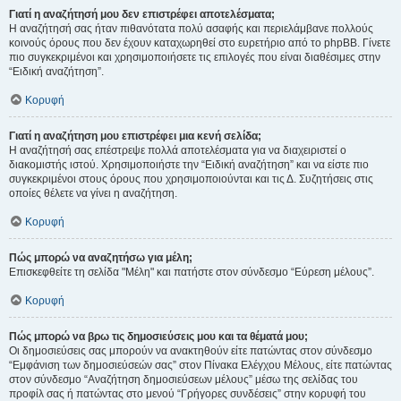
Γιατί η αναζήτησή μου δεν επιστρέφει αποτελέσματα;
Η αναζήτησή σας ήταν πιθανότατα πολύ ασαφής και περιελάμβανε πολλούς
κοινούς όρους που δεν έχουν καταχωρηθεί στο ευρετήριο από το phpBB. Γίνετε
πιο συγκεκριμένοι και χρησιμοποιήσετε τις επιλογές που είναι διαθέσιμες στην
“Ειδική αναζήτηση”.
Κορυφή
Γιατί η αναζήτηση μου επιστρέφει μια κενή σελίδα;
Η αναζήτησή σας επέστρεψε πολλά αποτελέσματα για να διαχειριστεί ο
διακομιστής ιστού. Χρησιμοποιήστε την “Ειδική αναζήτηση” και να είστε πιο
συγκεκριμένοι στους όρους που χρησιμοποιούνται και τις Δ. Συζητήσεις στις
οποίες θέλετε να γίνει η αναζήτηση.
Κορυφή
Πώς μπορώ να αναζητήσω για μέλη;
Επισκεφθείτε τη σελίδα "Μέλη" και πατήστε στον σύνδεσμο “Εύρεση μέλους”.
Κορυφή
Πώς μπορώ να βρω τις δημοσιεύσεις μου και τα θέματά μου;
Οι δημοσιεύσεις σας μπορούν να ανακτηθούν είτε πατώντας στον σύνδεσμο
“Εμφάνιση των δημοσιεύσεών σας” στον Πίνακα Ελέγχου Μέλους, είτε πατώντας
στον σύνδεσμο “Αναζήτηση δημοσιεύσεων μέλους” μέσω της σελίδας του
προφίλ σας ή πατώντας στο μενού “Γρήγορες συνδέσεις” στην κορυφή του