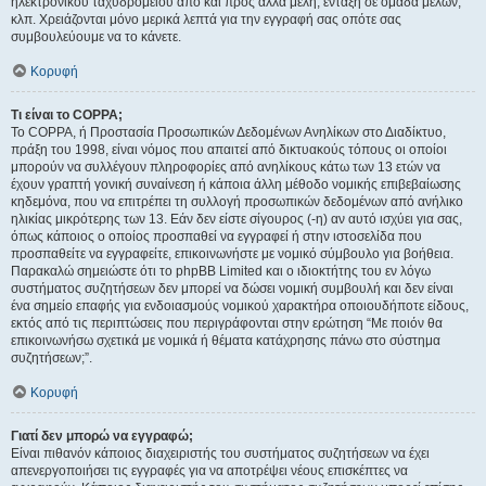
ηλεκτρονικού ταχυδρομείου από και προς άλλα μέλη, ένταξη σε ομάδα μελών,
κλπ. Χρειάζονται μόνο μερικά λεπτά για την εγγραφή σας οπότε σας
συμβουλεύουμε να το κάνετε.
Κορυφή
Τι είναι το COPPA;
Το COPPA, ή Προστασία Προσωπικών Δεδομένων Ανηλίκων στο Διαδίκτυο,
πράξη του 1998, είναι νόμος που απαιτεί από δικτυακούς τόπους οι οποίοι
μπορούν να συλλέγουν πληροφορίες από ανηλίκους κάτω των 13 ετών να
έχουν γραπτή γονική συναίνεση ή κάποια άλλη μέθοδο νομικής επιβεβαίωσης
κηδεμόνα, που να επιτρέπει τη συλλογή προσωπικών δεδομένων από ανήλικο
ηλικίας μικρότερης των 13. Εάν δεν είστε σίγουρος (-η) αν αυτό ισχύει για σας,
όπως κάποιος ο οποίος προσπαθεί να εγγραφεί ή στην ιστοσελίδα που
προσπαθείτε να εγγραφείτε, επικοινωνήστε με νομικό σύμβουλο για βοήθεια.
Παρακαλώ σημειώστε ότι το phpBB Limited και ο ιδιοκτήτης του εν λόγω
συστήματος συζητήσεων δεν μπορεί να δώσει νομική συμβουλή και δεν είναι
ένα σημείο επαφής για ενδοιασμούς νομικού χαρακτήρα οποιουδήποτε είδους,
εκτός από τις περιπτώσεις που περιγράφονται στην ερώτηση “Με ποιόν θα
επικοινωνήσω σχετικά με νομικά ή θέματα κατάχρησης πάνω στο σύστημα
συζητήσεων;”.
Κορυφή
Γιατί δεν μπορώ να εγγραφώ;
Είναι πιθανόν κάποιος διαχειριστής του συστήματος συζητήσεων να έχει
απενεργοποιήσει τις εγγραφές για να αποτρέψει νέους επισκέπτες να