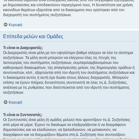
Τα εικονίδια θεμάτων είναι επιλεγμένες εικόνες από τον συγγραφέα σχετιζόμενες
με δημοσιεύσεις και υποδεικνύουν περιεχόμενό τους. Η δυνατότητα για χρήση
εικονιδίων θεμάτων εξαρτάται από τα δικαιώματα που ορίστηκαν από τον
διαχειριστή του συστήματος συζητήσεων.
Κορυφή
Επίπεδα μελών και Ομάδες
Τι είναι οι Διαχειριστές;
Οι Διαχειριστές είναι μέλη με τον υψηλότερο βαθμό ελέγχου σε όλο το σύστημα
συζητήσεων. Τα μέλη αυτά μπορούν να ελέγχουν όλες τις πτυχές της
λειτουργίας του συστήματος συζητήσεων, συμπεριλαμβανομένων του
καθορισμού δικαιωμάτων, της απαγόρευσης μελών, της δημιουργίας ομάδων ή
συντονιστών, κλπ., εξαρτώνται από τον ιδρυτή του συστήματος συζητήσεων και
τι δικαιώματα αυτός ή αυτή έχει δώσει στους άλλους διαχειριστές. Μπορούν
επίσης να έχουν πλήρεις δυνατότητες συντονιστή σε όλες τις Δ. Συζητήσεις,
ανάλογα με τις ρυθμίσεις που διατυπώνεται από τον ιδρυτή του συστήματος
συζητήσεων.
Κορυφή
Τι είναι οι Συντονιστές;
Οι Συντονιστές είναι μέλη (ή ομάδες μελών) που φροντίζουν τις Δ. Συζητήσεις
από μέρα σε μέρα. Έχουν το δικαίωμα να επεξεργάζονται ή να διαγράφουν
δημοσιεύσεις και να κλειδώνουν, να ξεκλειδώνουν, να μετακινούν, να
διαγράφουν και να διαχωρίζουν θέματα στη Δ. Συζήτηση που συντονίζουν.