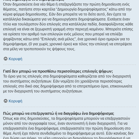
Όταν δημοσιεύετε ένα νέο θέμα ή επεξεργάζεστε την πρώτη δημοσίευση ενός
θέματος, πατήστε στην καρτέλα “Δημιουργία δημοψηφίσματος” κάτω από την
κύρια φόρμα δημοσίευσης. Εάν δεν μπορείτε να το δείτε αυτό, δεν έχετε τα
κατάλληλα δικαιώματα για να δημιουργήσετε δημοψηφίσματα. Εισάγετε έναν
τίτλο και τουλάχιστον δύο επιλογές στα κατάλληλα πεδία, διασφαλίζοντας κάθε
επιλογή να είναι σε ξεχωριστή γραμμή στην περιοχή κειμένου. Μπορείτε επίσης
να ορίσετε τον αριθμό των επιλογών ενός μέλους που μπορεί να επιλέξει
ψηφίζοντας κάτω από “Επιλογές ανά μέλος”, ένα χρονικό όριο ημερών για το
δημοψήφισμα, (0 για χωρίς χρονικό όριο) και τέλος την επιλογή να επιτρέψετε
στα μέλη να τροποποιούν τις ψήφους τους.
Κορυφή
Γιατί δεν μπορώ να προσθέσω περισσότερες επιλογές ψήφων;
Το όριο για τις επιλογές στα δημοψηφίσματα καθορίζεται από τον διαχειριστή
του συστήματος συζητήσεων. Εάν νομίζετε ότι χρειάζονται περισσότερες
επιλογές στο δικό σας δημοψήφισμα από το επιτρεπόμενο όριο, επικοινωνείτε
με τον διαχειριστή του συστήματος συζητήσεων.
Κορυφή
Πώς μπορώ να επεξεργαστώ ή να διαγράψω ένα δημοψήφισμα;
Όπως και στις δημοσιεύσεις, τα δημοψηφίσματα μπορούν να επεξεργαστούν
μόνον από τον συγγραφέα τους, έναν συντονιστή ή έναν διαχειριστή. Για να
επεξεργαστείτε ένα δημοψήφισμα, επεξεργαστείτε την πρώτη δημοσίευση στο
θέμα. Αυτή έχει πάντα συνδεδεμένο το δημοψήφισμα με αυτό. Εάν κανένας δεν
έχει δώσει μια ψήφο, τα μέλη μπορούν να διαγράψουν το δημοψήφισμα ή να