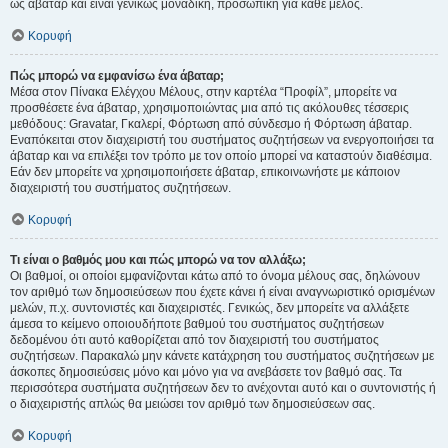
ως άβαταρ και είναι γενικώς μοναδική, προσωπική για κάθε μέλος.
Κορυφή
Πώς μπορώ να εμφανίσω ένα άβαταρ;
Μέσα στον Πίνακα Ελέγχου Μέλους, στην καρτέλα “Προφίλ”, μπορείτε να
προσθέσετε ένα άβαταρ, χρησιμοποιώντας μια από τις ακόλουθες τέσσερις
μεθόδους: Gravatar, Γκαλερί, Φόρτωση από σύνδεσμο ή Φόρτωση άβαταρ.
Εναπόκειται στον διαχειριστή του συστήματος συζητήσεων να ενεργοποιήσει τα
άβαταρ και να επιλέξει τον τρόπο με τον οποίο μπορεί να καταστούν διαθέσιμα.
Εάν δεν μπορείτε να χρησιμοποιήσετε άβαταρ, επικοινωνήστε με κάποιον
διαχειριστή του συστήματος συζητήσεων.
Κορυφή
Τι είναι ο βαθμός μου και πώς μπορώ να τον αλλάξω;
Οι βαθμοί, οι οποίοι εμφανίζονται κάτω από το όνομα μέλους σας, δηλώνουν
τον αριθμό των δημοσιεύσεων που έχετε κάνει ή είναι αναγνωριστικό ορισμένων
μελών, π.χ. συντονιστές και διαχειριστές. Γενικώς, δεν μπορείτε να αλλάξετε
άμεσα το κείμενο οποιουδήποτε βαθμού του συστήματος συζητήσεων
δεδομένου ότι αυτό καθορίζεται από τον διαχειριστή του συστήματος
συζητήσεων. Παρακαλώ μην κάνετε κατάχρηση του συστήματος συζητήσεων με
άσκοπες δημοσιεύσεις μόνο και μόνο για να ανεβάσετε τον βαθμό σας. Τα
περισσότερα συστήματα συζητήσεων δεν το ανέχονται αυτό και ο συντονιστής ή
ο διαχειριστής απλώς θα μειώσει τον αριθμό των δημοσιεύσεων σας.
Κορυφή