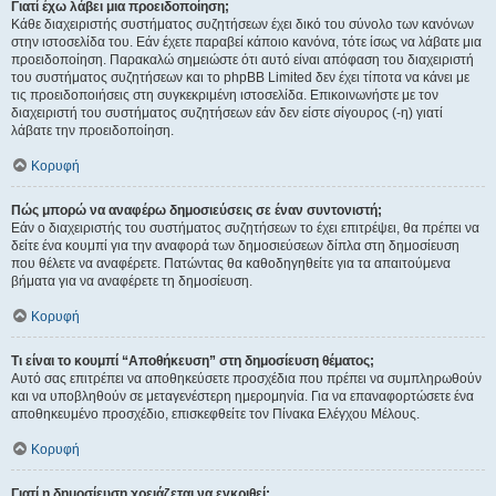
Γιατί έχω λάβει μια προειδοποίηση;
Κάθε διαχειριστής συστήματος συζητήσεων έχει δικό του σύνολο των κανόνων
στην ιστοσελίδα του. Εάν έχετε παραβεί κάποιο κανόνα, τότε ίσως να λάβατε μια
προειδοποίηση. Παρακαλώ σημειώστε ότι αυτό είναι απόφαση του διαχειριστή
του συστήματος συζητήσεων και το phpBB Limited δεν έχει τίποτα να κάνει με
τις προειδοποιήσεις στη συγκεκριμένη ιστοσελίδα. Επικοινωνήστε με τον
διαχειριστή του συστήματος συζητήσεων εάν δεν είστε σίγουρος (-η) γιατί
λάβατε την προειδοποίηση.
Κορυφή
Πώς μπορώ να αναφέρω δημοσιεύσεις σε έναν συντονιστή;
Εάν ο διαχειριστής του συστήματος συζητήσεων το έχει επιτρέψει, θα πρέπει να
δείτε ένα κουμπί για την αναφορά των δημοσιεύσεων δίπλα στη δημοσίευση
που θέλετε να αναφέρετε. Πατώντας θα καθοδηγηθείτε για τα απαιτούμενα
βήματα για να αναφέρετε τη δημοσίευση.
Κορυφή
Τι είναι το κουμπί “Αποθήκευση” στη δημοσίευση θέματος;
Αυτό σας επιτρέπει να αποθηκεύσετε προσχέδια που πρέπει να συμπληρωθούν
και να υποβληθούν σε μεταγενέστερη ημερομηνία. Για να επαναφορτώσετε ένα
αποθηκευμένο προσχέδιο, επισκεφθείτε τον Πίνακα Ελέγχου Μέλους.
Κορυφή
Γιατί η δημοσίευση χρειάζεται να εγκριθεί;