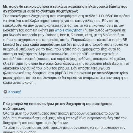
Με ποιον θα επικοινωνήσω σχετικά με κατάχρηση ή/και νομικά θέματα που
σχετίζονται με αυτό το σύστημα συζητήσεων;
Σε οποιονδήποτε διαχειριστή που αναγράφεται στη σελίδα “Η Ομάδα” θα πρέπει
να είναι ένα κατάλληλο σημείο επαφής για τις καταγγελίες σας. Εάν αυτός
εξακολουθεί να μην ανταποκρίνεται τότε θα πρέπει να επικοινωνήσετε με τον
ιδιοκτήτη του domain (κάντε μια
whois αναζήτηση
) ή, εάν αυτός λειτουργεί σε
μια δωρεάν υπηρεσία (π.χ. Yahoo !, free.fr, f2s.com, κλπ), με τη διοίκηση ή το
τμήμα καταχρήσεων της υπηρεσίας αυτής. Παρακαλώ σημειώστε ότι το phpBB
Limited
δεν έχει καμία αρμοδιότητα
και δεν μπορεί με οποιονδήποτε τρόπο να
θεωρηθεί υπεύθυνο για το πώς, πού ή από ποιον χρησιμοποιείται αυτό το
σύστημα συζητήσεων. Μην επικοινωνείτε με το phpBB Limited σχετικά με
οποιαδήποτε νομικό (παύσης και παράλειψης, ευθύνης, συκοφαντικό σχόλιο,
κλπ.) ζήτημα το οποίο
δεν σχετίζεται άμεσα
με την ιστοσελίδα phpBB.com ή το
διακριτικό λογισμικό του ιδίου του phpBB. Εάν αποστείλετε μήνυμα
ηλεκτρονικού ταχυδρομείου στο phpBB Limited σχετικά
με οποιοδήποτε τρίτο
μέρος
χρήσης αυτού του λογισμικού θα πρέπει να αναμένετε μια αρνητική ή και
καμία ανταπόκριση.
Κορυφή
Πώς μπορώ να επικοινωνήσω με τον διαχειριστή του συστήματος
συζητήσεων;
Όλα τα μέλη του συστήματος συζητήσεων μπορούν να χρησιμοποιούν τη
φόρμα “Επικοινωνήστε μαζί μας”, εάν η επιλογή είναι ενεργοποιημένη από τον
διαχειριστή του συστήματος συζητήσεων.
Τα μέλη του συστήματος συζητήσεων μπορούν επίσης να χρησιμοποιούν τον
σύνδεσμο “Η ομάδα”.