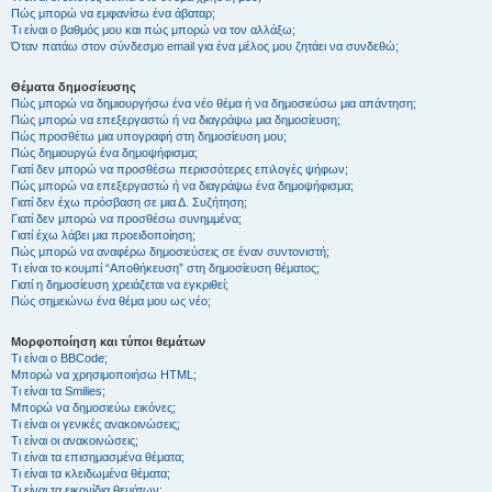
Πώς μπορώ να εμφανίσω ένα άβαταρ;
Τι είναι ο βαθμός μου και πώς μπορώ να τον αλλάξω;
Όταν πατάω στον σύνδεσμο email για ένα μέλος μου ζητάει να συνδεθώ;
Θέματα δημοσίευσης
Πώς μπορώ να δημιουργήσω ένα νέο θέμα ή να δημοσιεύσω μια απάντηση;
Πώς μπορώ να επεξεργαστώ ή να διαγράψω μια δημοσίευση;
Πώς προσθέτω μια υπογραφή στη δημοσίευση μου;
Πώς δημιουργώ ένα δημοψήφισμα;
Γιατί δεν μπορώ να προσθέσω περισσότερες επιλογές ψήφων;
Πώς μπορώ να επεξεργαστώ ή να διαγράψω ένα δημοψήφισμα;
Γιατί δεν έχω πρόσβαση σε μια Δ. Συζήτηση;
Γιατί δεν μπορώ να προσθέσω συνημμένα;
Γιατί έχω λάβει μια προειδοποίηση;
Πώς μπορώ να αναφέρω δημοσιεύσεις σε έναν συντονιστή;
Τι είναι το κουμπί “Αποθήκευση” στη δημοσίευση θέματος;
Γιατί η δημοσίευση χρειάζεται να εγκριθεί;
Πώς σημειώνω ένα θέμα μου ως νέο;
Μορφοποίηση και τύποι θεμάτων
Τι είναι ο BBCode;
Μπορώ να χρησιμοποιήσω HTML;
Τι είναι τα Smilies;
Μπορώ να δημοσιεύω εικόνες;
Τι είναι οι γενικές ανακοινώσεις;
Τι είναι οι ανακοινώσεις;
Τι είναι τα επισημασμένα θέματα;
Τι είναι τα κλειδωμένα θέματα;
Τι είναι τα εικονίδια θεμάτων;