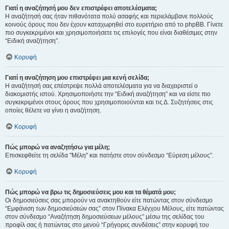
Γιατί η αναζήτησή μου δεν επιστρέφει αποτελέσματα;
Η αναζήτησή σας ήταν πιθανότατα πολύ ασαφής και περιελάμβανε πολλούς
κοινούς όρους που δεν έχουν καταχωρηθεί στο ευρετήριο από το phpBB. Γίνετε
πιο συγκεκριμένοι και χρησιμοποιήσετε τις επιλογές που είναι διαθέσιμες στην
“Ειδική αναζήτηση”.
Κορυφή
Γιατί η αναζήτηση μου επιστρέφει μια κενή σελίδα;
Η αναζήτησή σας επέστρεψε πολλά αποτελέσματα για να διαχειριστεί ο
διακομιστής ιστού. Χρησιμοποιήστε την “Ειδική αναζήτηση” και να είστε πιο
συγκεκριμένοι στους όρους που χρησιμοποιούνται και τις Δ. Συζητήσεις στις
οποίες θέλετε να γίνει η αναζήτηση.
Κορυφή
Πώς μπορώ να αναζητήσω για μέλη;
Επισκεφθείτε τη σελίδα "Μέλη" και πατήστε στον σύνδεσμο “Εύρεση μέλους”.
Κορυφή
Πώς μπορώ να βρω τις δημοσιεύσεις μου και τα θέματά μου;
Οι δημοσιεύσεις σας μπορούν να ανακτηθούν είτε πατώντας στον σύνδεσμο
“Εμφάνιση των δημοσιεύσεών σας” στον Πίνακα Ελέγχου Μέλους, είτε πατώντας
στον σύνδεσμο “Αναζήτηση δημοσιεύσεων μέλους” μέσω της σελίδας του
προφίλ σας ή πατώντας στο μενού “Γρήγορες συνδέσεις” στην κορυφή του