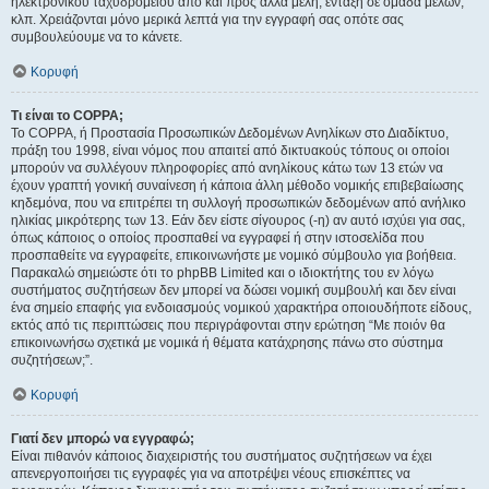
ηλεκτρονικού ταχυδρομείου από και προς άλλα μέλη, ένταξη σε ομάδα μελών,
κλπ. Χρειάζονται μόνο μερικά λεπτά για την εγγραφή σας οπότε σας
συμβουλεύουμε να το κάνετε.
Κορυφή
Τι είναι το COPPA;
Το COPPA, ή Προστασία Προσωπικών Δεδομένων Ανηλίκων στο Διαδίκτυο,
πράξη του 1998, είναι νόμος που απαιτεί από δικτυακούς τόπους οι οποίοι
μπορούν να συλλέγουν πληροφορίες από ανηλίκους κάτω των 13 ετών να
έχουν γραπτή γονική συναίνεση ή κάποια άλλη μέθοδο νομικής επιβεβαίωσης
κηδεμόνα, που να επιτρέπει τη συλλογή προσωπικών δεδομένων από ανήλικο
ηλικίας μικρότερης των 13. Εάν δεν είστε σίγουρος (-η) αν αυτό ισχύει για σας,
όπως κάποιος ο οποίος προσπαθεί να εγγραφεί ή στην ιστοσελίδα που
προσπαθείτε να εγγραφείτε, επικοινωνήστε με νομικό σύμβουλο για βοήθεια.
Παρακαλώ σημειώστε ότι το phpBB Limited και ο ιδιοκτήτης του εν λόγω
συστήματος συζητήσεων δεν μπορεί να δώσει νομική συμβουλή και δεν είναι
ένα σημείο επαφής για ενδοιασμούς νομικού χαρακτήρα οποιουδήποτε είδους,
εκτός από τις περιπτώσεις που περιγράφονται στην ερώτηση “Με ποιόν θα
επικοινωνήσω σχετικά με νομικά ή θέματα κατάχρησης πάνω στο σύστημα
συζητήσεων;”.
Κορυφή
Γιατί δεν μπορώ να εγγραφώ;
Είναι πιθανόν κάποιος διαχειριστής του συστήματος συζητήσεων να έχει
απενεργοποιήσει τις εγγραφές για να αποτρέψει νέους επισκέπτες να