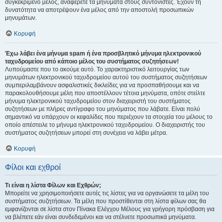
συγκεκριμένο μέλος, αναφέρετε τα μηνύματα στους συντονιστές. Έχουν τη
δυνατότητα να αποτρέψουν ένα μέλος από την αποστολή προσωπικών
μηνυμάτων.
Κορυφή
Έχω λάβει ένα μήνυμα spam ή ένα προσβλητικό μήνυμα ηλεκτρονικού
ταχυδρομείου από κάποιο μέλος του συστήματος συζητήσεων!
Λυπούμαστε που το ακούμε αυτό. Το χαρακτηριστικό λειτουργίας των
μηνυμάτων ηλεκτρονικού ταχυδρομείου αυτού του συστήματος συζητήσεων
συμπεριλαμβάνουν ασφαλιστικές δικλείδες για να προσπαθήσουμε και να
παρακολουθήσουμε μέλη που αποστέλλουν τέτοια μηνύματα, οπότε στείλτε
μήνυμα ηλεκτρονικού ταχυδρομείου στον διαχειριστή του συστήματος
συζητήσεων με πλήρες αντίγραφο του μηνύματος που λάβατε. Είναι πολύ
σημαντικό να υπάρχουν οι κεφαλίδες που περιέχουν τα στοιχεία του μέλους το
οποίο απέστειλε το μήνυμα ηλεκτρονικού ταχυδρομείου. Ο διαχειριστής του
συστήματος συζητήσεων μπορεί στη συνέχεια να λάβει μέτρα.
Κορυφή
Φίλοι και εχθροί
Τι είναι η λίστα Φίλων και Εχθρών;
Μπορείτε να χρησιμοποιήσετε αυτές τις λίστες για να οργανώσετε τα μέλη του
συστήματος συζητήσεων. Τα μέλη που προστίθενται στη λίστα φίλων σας θα
εμφανίζονται σε λίστα στον Πίνακα Ελέγχου Μέλους για γρήγορη πρόσβαση για
να βλέπετε εάν είναι συνδεδεμένοι και να στέλνετε προσωπικά μηνύματα.