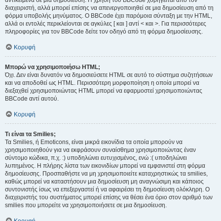
αντικείμενα σε μια δημοσίευση. Η χρήση του BBCode χορηγείται από τον
διαχειριστή, αλλά μπορεί επίσης να απενεργοποιηθεί σε μια δημοσίευση από τη
φόρμα υποβολής μηνύματος. Ο BBCode έχει παρόμοια σύνταξη με την HTML,
αλλά οι εντολές περικλείονται σε αγκύλες [ και ] αντί < και >. Για περισσότερες
πληροφορίες για τον BBCode δείτε τον οδηγό από τη φόρμα δημοσίευσης.
Κορυφή
Μπορώ να χρησιμοποιήσω HTML;
Όχι. Δεν είναι δυνατόν να δημοσιεύσετε HTML σε αυτό το σύστημα συζητήσεων
και να αποδοθεί ως HTML. Περισσότερη μορφοποίηση η οποία μπορεί να
διεξαχθεί χρησιμοποιώντας HTML μπορεί να εφαρμοστεί χρησιμοποιώντας
BBCode αντί αυτού.
Κορυφή
Τι είναι τα Smilies;
Τα Smilies, ή Emoticons, είναι μικρά εικονίδια τα οποία μπορούν να
χρησιμοποιηθούν για να εκφράσουν συναίσθημα χρησιμοποιώντας έναν
σύντομο κώδικα, π.χ. :) υποδηλώνει ευτυχισμένος, ενώ :( υποδηλώνει
λυπημένος. Η πλήρης λίστα των εικονιδίων μπορεί να εμφανιστεί στη φόρμα
δημοσίευσης. Προσπαθήστε να μη χρησιμοποιείτε καταχρηστικώς τα smilies,
καθώς μπορεί να καταστήσουν μια δημοσίευση μη αναγνώσιμη και κάποιος
συντονιστής ίσως να επεξεργαστεί ή να αφαιρέσει τη δημοσίευση ολόκληρη. Ο
διαχειριστής του συστήματος μπορεί επίσης να θέσει ένα όριο στον αριθμό των
smilies που μπορείτε να χρησιμοποιήσετε σε μια δημοσίευση.