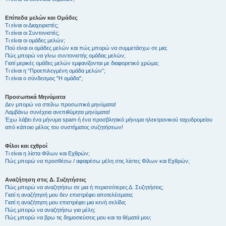
Επίπεδα μελών και Ομάδες
Τι είναι οι Διαχειριστές;
Τι είναι οι Συντονιστές;
Τι είναι οι ομάδες μελών;
Πού είναι οι ομάδες μελών και πώς μπορώ να συμμετάσχω σε μια;
Πώς μπορώ να γίνω συντονιστής ομάδας μελών;
Γιατί μερικές ομάδες μελών εμφανίζονται με διαφορετικό χρώμα;
Τι είναι η “Προεπιλεγμένη ομάδα μελών”;
Τι είναι ο σύνδεσμος "Η ομάδα”;
Προσωπικά Μηνύματα
Δεν μπορώ να στείλω προσωπικά μηνύματα!
Λαμβάνω συνέχεια ανεπιθύμητα μηνύματα!
Έχω λάβει ένα μήνυμα spam ή ένα προσβλητικό μήνυμα ηλεκτρονικού ταχυδρομείου
από κάποιο μέλος του συστήματος συζητήσεων!
Φίλοι και εχθροί
Τι είναι η λίστα Φίλων και Εχθρών;
Πώς μπορώ να προσθέσω / αφαιρέσω μέλη στις λίστες Φίλων και Εχθρών;
Αναζήτηση στις Δ. Συζητήσεις
Πώς μπορώ να αναζητήσω σε μια ή περισσότερες Δ. Συζητήσεις;
Γιατί η αναζήτησή μου δεν επιστρέφει αποτελέσματα;
Γιατί η αναζήτηση μου επιστρέφει μια κενή σελίδα;
Πώς μπορώ να αναζητήσω για μέλη;
Πώς μπορώ να βρω τις δημοσιεύσεις μου και τα θέματά μου;