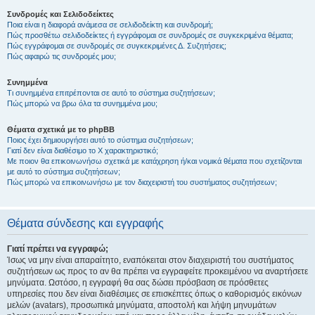
Συνδρομές και Σελιδοδείκτες
Ποια είναι η διαφορά ανάμεσα σε σελιδοδείκτη και συνδρομή;
Πώς προσθέτω σελιδοδείκτες ή εγγράφομαι σε συνδρομές σε συγκεκριμένα θέματα;
Πώς εγγράφομαι σε συνδρομές σε συγκεκριμένες Δ. Συζητήσεις;
Πώς αφαιρώ τις συνδρομές μου;
Συνημμένα
Τι συνημμένα επιτρέπονται σε αυτό το σύστημα συζητήσεων;
Πώς μπορώ να βρω όλα τα συνημμένα μου;
Θέματα σχετικά με το phpBB
Ποιος έχει δημιουργήσει αυτό το σύστημα συζητήσεων;
Γιατί δεν είναι διαθέσιμο το Χ χαρακτηριστικό;
Με ποιον θα επικοινωνήσω σχετικά με κατάχρηση ή/και νομικά θέματα που σχετίζονται
με αυτό το σύστημα συζητήσεων;
Πώς μπορώ να επικοινωνήσω με τον διαχειριστή του συστήματος συζητήσεων;
Θέματα σύνδεσης και εγγραφής
Γιατί πρέπει να εγγραφώ;
Ίσως να μην είναι απαραίτητο, εναπόκειται στον διαχειριστή του συστήματος
συζητήσεων ως προς το αν θα πρέπει να εγγραφείτε προκειμένου να αναρτήσετε
μηνύματα. Ωστόσο, η εγγραφή θα σας δώσει πρόσβαση σε πρόσθετες
υπηρεσίες που δεν είναι διαθέσιμες σε επισκέπτες όπως ο καθορισμός εικόνων
μελών (avatars), προσωπικά μηνύματα, αποστολή και λήψη μηνυμάτων