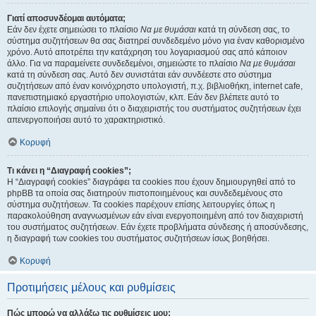
Γιατί αποσυνδέομαι αυτόματα;
Εάν δεν έχετε σημειώσει το πλαίσιο
Να με θυμάσαι
κατά τη σύνδεση σας, το
σύστημα συζητήσεων θα σας διατηρεί συνδεδεμένο μόνο για έναν καθορισμένο
χρόνο. Αυτό αποτρέπει την κατάχρηση του λογαριασμού σας από κάποιον
άλλο. Για να παραμείνετε συνδεδεμένοι, σημειώστε το πλαίσιο
Να με θυμάσαι
κατά τη σύνδεση σας. Αυτό δεν συνιστάται εάν συνδέεστε στο σύστημα
συζητήσεων από έναν κοινόχρηστο υπολογιστή, π.χ. βιβλιοθήκη, internet cafe,
πανεπιστημιακό εργαστήριο υπολογιστών, κλπ. Εάν δεν βλέπετε αυτό το
πλαίσιο επιλογής σημαίνει ότι ο διαχειριστής του συστήματος συζητήσεων έχει
απενεργοποιήσει αυτό το χαρακτηριστικό.
Κορυφή
Τι κάνει η “Διαγραφή cookies”;
Η “Διαγραφή cookies” διαγράφει τα cookies που έχουν δημιουργηθεί από το
phpBB τα οποία σας διατηρούν πιστοποιημένους και συνδεδεμένους στο
σύστημα συζητήσεων. Τα cookies παρέχουν επίσης λειτουργίες όπως η
παρακολούθηση αναγνωσμένων εάν είναι ενεργοποιημένη από τον διαχειριστή
του συστήματος συζητήσεων. Εάν έχετε προβλήματα σύνδεσης ή αποσύνδεσης,
η διαγραφή των cookies του συστήματος συζητήσεων ίσως βοηθήσει.
Κορυφή
Προτιμήσεις μέλους και ρυθμίσεις
Πώς μπορώ να αλλάξω τις ρυθμίσεις μου;