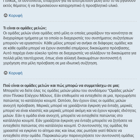
Γενικώς, οι συντονιστές υπάρχουν για να αποτρέπουν μέλη από το να βγαίνουν
εκτός θέματος ή να δημοσιεύουν καταχρηστικό ή προσβλητικό υλικό.
Κορυφή
Τι είναι οι ομάδες μελών;
Οι ομάδες μελών είναι ομάδες από μέλη οι οποίες μοιράζουν την κοινότητα σε
διαχειρίσιμα τμήματα με τα οποία οι διαχειριστές του συστήματος συζητήσεων
μπορούν να εργαστούν. Κάθε μέλος μπορεί να ανήκει σε διάφορες ομάδες και
σε κάθε ομάδα μπορεί να έχουν ανατεθεί επιμέρους δικαιώματα πρόσβασης.
Αυτό παρέχει έναν εύκολο τρόπο σε διαχειριστές να αλλάξουν τα δικαιώματα για
πολλά μέλη ταυτόχρονα, όπως είναι αλλαγή δικαιωμάτων συντονιστή ή
χορήγηση στα μέλη πρόσβαση σε μια ιδιωτική συζήτηση.
Κορυφή
Πού είναι οι ομάδες μελών και πώς μπορώ να συμμετάσχω σε μια;
Μπορείτε να δείτε όλες τις ομάδες μελών μέσω του συνδέσμου “Ομάδες μελών”
στον Πίνακα Ελέγχου Μέλους. Εάν επιθυμείτε να ενταχθείτε σε μια, προχωρήστε
πατώντας το κατάλληλο κουμπί. Ωστόσο, δεν έχουν όλες οι ομάδες μελών
ανοιχτή πρόσβαση. Μερικές μπορεί να χρειάζονται έγκριση για ένταξη, μερικές
μπορεί να είναι κλειστές και μερικές μπορεί ακόμη και να έχουν κρυφές ιδιότητες
μελών. Εάν η ομάδα είναι ανοιχτή, μπορείτε να ενταχθείτε πατώντας στο
κατάλληλο κουμπί. Εάν χρειάζεται έγκριση για ένταξη μπορείτε να ζητήσετε να
ενταχθείτε πατώντας στο κατάλληλο κουμπί. Ο συντονιστής της ομάδας θα
χρειαστεί να εγκρίνει το αίτημα σας και ίσως σας ρωτήσει γιατί θέλετε να
ενταχθείτε στην ομάδα. Παρακαλώ μην παρενοχλήσετε τον συντονιστή ομάδας