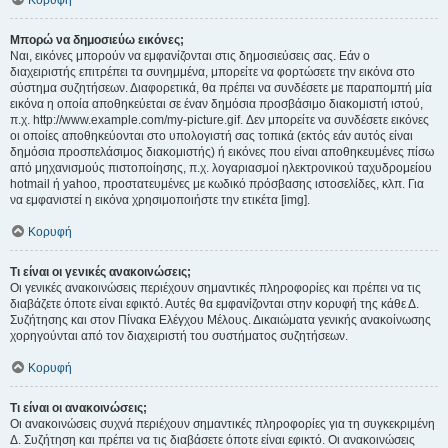
Κορυφή
Μπορώ να δημοσιεύω εικόνες;
Ναι, εικόνες μπορούν να εμφανίζονται στις δημοσιεύσεις σας. Εάν ο
διαχειριστής επιτρέπει τα συνημμένα, μπορείτε να φορτώσετε την εικόνα στο
σύστημα συζητήσεων. Διαφορετικά, θα πρέπει να συνδέσετε με παραπομπή μία
εικόνα η οποία αποθηκεύεται σε έναν δημόσια προσβάσιμο διακομιστή ιστού,
π.χ. http://www.example.com/my-picture.gif. Δεν μπορείτε να συνδέσετε εικόνες
οι οποίες αποθηκεύονται στο υπολογιστή σας τοπικά (εκτός εάν αυτός είναι
δημόσια προσπελάσιμος διακομιστής) ή εικόνες που είναι αποθηκευμένες πίσω
από μηχανισμούς πιστοποίησης, π.χ. λογαριασμοί ηλεκτρονικού ταχυδρομείου
hotmail ή yahoo, προστατευμένες με κωδικό πρόσβασης ιστοσελίδες, κλπ. Για
να εμφανιστεί η εικόνα χρησιμοποιήστε την ετικέτα [img].
Κορυφή
Τι είναι οι γενικές ανακοινώσεις;
Οι γενικές ανακοινώσεις περιέχουν σημαντικές πληροφορίες και πρέπει να τις
διαβάζετε όποτε είναι εφικτό. Αυτές θα εμφανίζονται στην κορυφή της κάθε Δ.
Συζήτησης και στον Πίνακα Ελέγχου Μέλους. Δικαιώματα γενικής ανακοίνωσης
χορηγούνται από τον διαχειριστή του συστήματος συζητήσεων.
Κορυφή
Τι είναι οι ανακοινώσεις;
Οι ανακοινώσεις συχνά περιέχουν σημαντικές πληροφορίες για τη συγκεκριμένη
Δ. Συζήτηση και πρέπει να τις διαβάσετε όποτε είναι εφικτό. Οι ανακοινώσεις