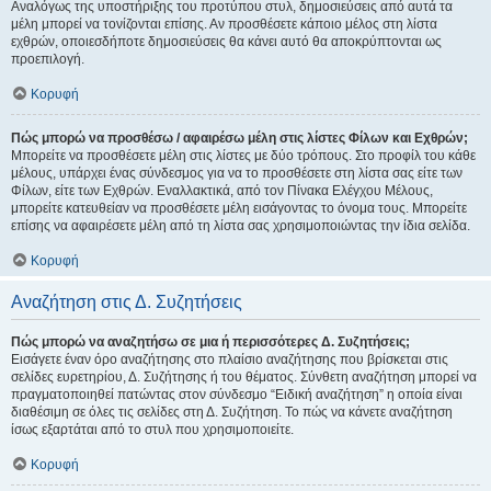
Αναλόγως της υποστήριξης του προτύπου στυλ, δημοσιεύσεις από αυτά τα
μέλη μπορεί να τονίζονται επίσης. Αν προσθέσετε κάποιο μέλος στη λίστα
εχθρών, οποιεσδήποτε δημοσιεύσεις θα κάνει αυτό θα αποκρύπτονται ως
προεπιλογή.
Κορυφή
Πώς μπορώ να προσθέσω / αφαιρέσω μέλη στις λίστες Φίλων και Εχθρών;
Μπορείτε να προσθέσετε μέλη στις λίστες με δύο τρόπους. Στο προφίλ του κάθε
μέλους, υπάρχει ένας σύνδεσμος για να το προσθέσετε στη λίστα σας είτε των
Φίλων, είτε των Εχθρών. Εναλλακτικά, από τον Πίνακα Ελέγχου Μέλους,
μπορείτε κατευθείαν να προσθέσετε μέλη εισάγοντας το όνομα τους. Μπορείτε
επίσης να αφαιρέσετε μέλη από τη λίστα σας χρησιμοποιώντας την ίδια σελίδα.
Κορυφή
Αναζήτηση στις Δ. Συζητήσεις
Πώς μπορώ να αναζητήσω σε μια ή περισσότερες Δ. Συζητήσεις;
Εισάγετε έναν όρο αναζήτησης στο πλαίσιο αναζήτησης που βρίσκεται στις
σελίδες ευρετηρίου, Δ. Συζήτησης ή του θέματος. Σύνθετη αναζήτηση μπορεί να
πραγματοποιηθεί πατώντας στον σύνδεσμο “Ειδική αναζήτηση” η οποία είναι
διαθέσιμη σε όλες τις σελίδες στη Δ. Συζήτηση. Το πώς να κάνετε αναζήτηση
ίσως εξαρτάται από το στυλ που χρησιμοποιείτε.
Κορυφή