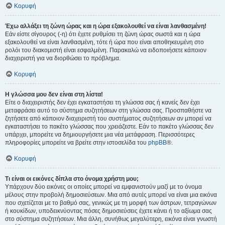
Κορυφή
Έχω αλλάξει τη ζώνη ώρας και η ώρα εξακολουθεί να είναι λανθασμένη!
Εάν είστε σίγουρος (-η) ότι έχετε ρυθμίσει τη ζώνη ώρας σωστά και η ώρα
εξακολουθεί να είναι λανθασμένη, τότε ή ώρα που είναι αποθηκευμένη στο
ρολόι του διακομιστή είναι εσφαλμένη. Παρακαλώ να ειδοποιήσετε κάποιον
διαχειριστή για να διορθώσει το πρόβλημα.
Κορυφή
Η γλώσσα μου δεν είναι στη λίστα!
Είτε ο διαχειριστής δεν έχει εγκαταστήσει τη γλώσσα σας ή κανείς δεν έχει
μεταφράσει αυτό το σύστημα συζητήσεων στη γλώσσα σας. Προσπαθήστε να
ζητήσετε από κάποιον διαχειριστή του συστήματος συζητήσεων αν μπορεί να
εγκαταστήσει το πακέτο γλώσσας που χρειάζεστε. Εάν το πακέτο γλώσσας δεν
υπάρχει, μπορείτε να δημιουργήσετε μια νέα μετάφραση. Περισσότερες
πληροφορίες μπορείτε να βρείτε στην ιστοσελίδα του
phpBB
®.
Κορυφή
Τι είναι οι εικόνες δίπλα στο όνομα χρήστη μου;
Υπάρχουν δύο εικόνες οι οποίες μπορεί να εμφανιστούν μαζί με το όνομα
μέλους στην προβολή δημοσιεύσεων. Μια από αυτές μπορεί να είναι μια εικόνα
που σχετίζεται με το βαθμό σας, γενικώς με τη μορφή των άστρων, τετραγώνων
ή κουκίδων, υποδεικνύοντας πόσες δημοσιεύσεις έχετε κάνει ή το αξίωμα σας
στο σύστημα συζητήσεων. Μια άλλη, συνήθως μεγαλύτερη, εικόνα είναι γνωστή