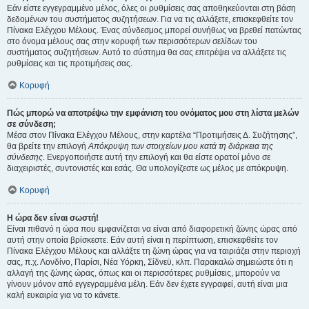
Εάν είστε εγγεγραμμένο μέλος, όλες οι ρυθμίσεις σας αποθηκεύονται στη βάση
δεδομένων του συστήματος συζητήσεων. Για να τις αλλάξετε, επισκεφθείτε τον
Πίνακα Ελέγχου Μέλους. Ένας σύνδεσμος μπορεί συνήθως να βρεθεί πατώντας
στο όνομα μέλους σας στην κορυφή των περισσότερων σελίδων του
συστήματος συζητήσεων. Αυτό το σύστημα θα σας επιτρέψει να αλλάξετε τις
ρυθμίσεις και τις προτιμήσεις σας.
Κορυφή
Πώς μπορώ να αποτρέψω την εμφάνιση του ονόματος μου στη λίστα μελών
σε σύνδεση;
Μέσα στον Πίνακα Ελέγχου Μέλους, στην καρτέλα “Προτιμήσεις Δ. Συζήτησης”,
θα βρείτε την επιλογή
Απόκρυψη των στοιχείων μου κατά τη διάρκεια της
σύνδεσης
. Ενεργοποιήστε αυτή την επιλογή και θα είστε ορατοί μόνο σε
διαχειριστές, συντονιστές και εσάς. Θα υπολογίζεστε ως μέλος με απόκρυψη.
Κορυφή
Η ώρα δεν είναι σωστή!
Είναι πιθανό η ώρα που εμφανίζεται να είναι από διαφορετική ζώνης ώρας από
αυτή στην οποία βρίσκεστε. Εάν αυτή είναι η περίπτωση, επισκεφθείτε τον
Πίνακα Ελέγχου Μέλους και αλλάξτε τη ζώνη ώρας για να ταιριάζει στην περιοχή
σας, π.χ. Λονδίνο, Παρίσι, Νέα Υόρκη, Σίδνεϋ, κλπ. Παρακαλώ σημειώστε ότι η
αλλαγή της ζώνης ώρας, όπως και οι περισσότερες ρυθμίσεις, μπορούν να
γίνουν μόνον από εγγεγραμμένα μέλη. Εάν δεν έχετε εγγραφεί, αυτή είναι μια
καλή ευκαιρία για να το κάνετε.