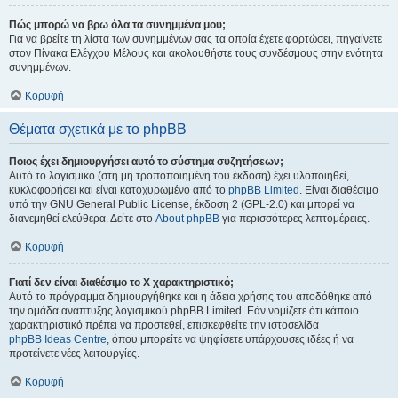
Πώς μπορώ να βρω όλα τα συνημμένα μου;
Για να βρείτε τη λίστα των συνημμένων σας τα οποία έχετε φορτώσει, πηγαίνετε
στον Πίνακα Ελέγχου Μέλους και ακολουθήστε τους συνδέσμους στην ενότητα
συνημμένων.
Κορυφή
Θέματα σχετικά με το phpBB
Ποιος έχει δημιουργήσει αυτό το σύστημα συζητήσεων;
Αυτό το λογισμικό (στη μη τροποποιημένη του έκδοση) έχει υλοποιηθεί,
κυκλοφορήσει και είναι κατοχυρωμένο από το
phpBB Limited
. Είναι διαθέσιμο
υπό την GNU General Public License, έκδοση 2 (GPL-2.0) και μπορεί να
διανεμηθεί ελεύθερα. Δείτε στο
About phpBB
για περισσότερες λεπτομέρειες.
Κορυφή
Γιατί δεν είναι διαθέσιμο το Χ χαρακτηριστικό;
Αυτό το πρόγραμμα δημιουργήθηκε και η άδεια χρήσης του αποδόθηκε από
την ομάδα ανάπτυξης λογισμικού phpBB Limited. Εάν νομίζετε ότι κάποιο
χαρακτηριστικό πρέπει να προστεθεί, επισκεφθείτε την ιστοσελίδα
phpBB Ideas Centre
, όπου μπορείτε να ψηφίσετε υπάρχουσες ιδέες ή να
προτείνετε νέες λειτουργίες.
Κορυφή