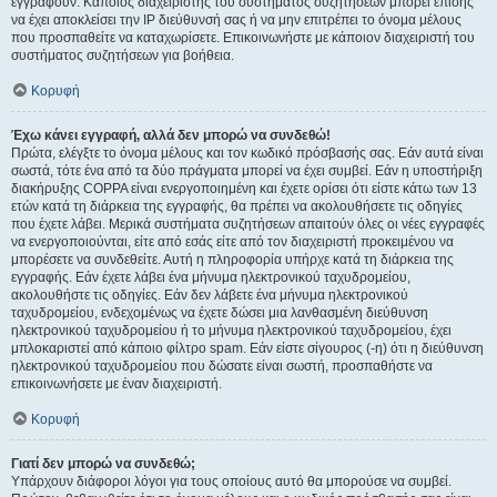
εγγραφούν. Κάποιος διαχειριστής του συστήματος συζητήσεων μπορεί επίσης
να έχει αποκλείσει την IP διεύθυνσή σας ή να μην επιτρέπει το όνομα μέλους
που προσπαθείτε να καταχωρίσετε. Επικοινωνήστε με κάποιον διαχειριστή του
συστήματος συζητήσεων για βοήθεια.
Κορυφή
Έχω κάνει εγγραφή, αλλά δεν μπορώ να συνδεθώ!
Πρώτα, ελέγξτε το όνομα μέλους και τον κωδικό πρόσβασής σας. Εάν αυτά είναι
σωστά, τότε ένα από τα δύο πράγματα μπορεί να έχει συμβεί. Εάν η υποστήριξη
διακήρυξης COPPA είναι ενεργοποιημένη και έχετε ορίσει ότι είστε κάτω των 13
ετών κατά τη διάρκεια της εγγραφής, θα πρέπει να ακολουθήσετε τις οδηγίες
που έχετε λάβει. Μερικά συστήματα συζητήσεων απαιτούν όλες οι νέες εγγραφές
να ενεργοποιούνται, είτε από εσάς είτε από τον διαχειριστή προκειμένου να
μπορέσετε να συνδεθείτε. Αυτή η πληροφορία υπήρχε κατά τη διάρκεια της
εγγραφής. Εάν έχετε λάβει ένα μήνυμα ηλεκτρονικού ταχυδρομείου,
ακολουθήστε τις οδηγίες. Εάν δεν λάβετε ένα μήνυμα ηλεκτρονικού
ταχυδρομείου, ενδεχομένως να έχετε δώσει μια λανθασμένη διεύθυνση
ηλεκτρονικού ταχυδρομείου ή το μήνυμα ηλεκτρονικού ταχυδρομείου, έχει
μπλοκαριστεί από κάποιο φίλτρο spam. Εάν είστε σίγουρος (-η) ότι η διεύθυνση
ηλεκτρονικού ταχυδρομείου που δώσατε είναι σωστή, προσπαθήστε να
επικοινωνήσετε με έναν διαχειριστή.
Κορυφή
Γιατί δεν μπορώ να συνδεθώ;
Υπάρχουν διάφοροι λόγοι για τους οποίους αυτό θα μπορούσε να συμβεί.