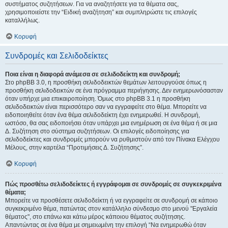
συστήματος συζητήσεων. Για να αναζητήσετε για τα θέματα σας,
χρησιμοποιείστε την “Ειδική αναζήτηση” και συμπληρώστε τις επιλογές
καταλλήλως.
Κορυφή
Συνδρομές και Σελιδοδείκτες
Ποια είναι η διαφορά ανάμεσα σε σελιδοδείκτη και συνδρομή;
Στο phpBB 3.0, η προσθήκη σελιδοδεικτών θεμάτων λειτουργούσε όπως η
προσθήκη σελιδοδεικτών σε ένα πρόγραμμα περιήγησης. Δεν ενημερωνόσασταν
όταν υπήρχε μια επικαιροποίηση. Όμως στο phpBB 3.1 η προσθήκη
σελιδοδεικτών είναι περισσότερο σαν να εγγραφείτε στο θέμα. Μπορείτε να
ειδοποιηθείτε όταν ένα θέμα σελιδοδείκτη έχει ενημερωθεί. Η συνδρομή,
ωστόσο, θα σας ειδοποιήσει όταν υπάρχει μια ενημέρωση σε ένα θέμα ή σε μια
Δ. Συζήτηση στο σύστημα συζητήσεων. Οι επιλογές ειδοποίησης για
σελιδοδείκτες και συνδρομές μπορούν να ρυθμιστούν από τον Πίνακα Ελέγχου
Μέλους, στην καρτέλα “Προτιμήσεις Δ. Συζήτησης”.
Κορυφή
Πώς προσθέτω σελιδοδείκτες ή εγγράφομαι σε συνδρομές σε συγκεκριμένα
θέματα;
Μπορείτε να προσθέσετε σελιδοδείκτη ή να εγγραφείτε σε συνδρομή σε κάποιο
συγκεκριμένο θέμα, πατώντας στον κατάλληλο σύνδεσμο στο μενού "Εργαλεία
θέματος", στο επάνω και κάτω μέρος κάποιου θέματος συζήτησης.
Απαντώντας σε ένα θέμα με σημειωμένη την επιλογή “Να ενημερωθώ όταν