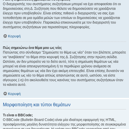
Ο διαχειριστής του συστήματος συζητήσεων μπορεί να έχει αποφασίσει ότι οι
δημοσιεύσεις στη Δ. Συζήτηση που θέλετε να δημοσιεύσετε να χρειάζονται
έλεγχο πριν υποβληθούν. Είναι επίσης πιθανό ο διαχειριστής να σας έχει
τοποθετήσει σε μια ομάδα μελών των οποίων οι δημοσιεύσεις να χρειάζονται
έλεγχο πριν υποβληθούν. Παρακαλώ επικοινωνείτε με τον διαχειριστή του
συστήματος συζητήσεων για περισσότερες πληροφορίες.
Κορυφή
Πώς σημειώνω ένα θέμα μου ως νέο;
Πατώντας στο σύνδεσμο “Σημειώστε το θέμα ως νέο” όταν τον βλέπετε, μπορείτε
να “ανεβάσετε” το θέμα στην κορυφή της Δ. Συζήτησης στην πρώτη σελίδα.
Ωστόσο, αν δεν μπορείτε να το δείτε αυτό, τότε η σημείωση θεμάτων ως νέα
μπορεί να είναι απενεργοποιημένη ή το περιθώριο χρόνου ανάμεσα σε
σημειώσεις θεμάτων ως νέα δεν έχει ακόμη επιτευχθεί. Είναι επίσης δυνατόν να
σημειώσετε ως νέο το θέμα απλώς απαντώντας σε αυτό, ωστόσο, να είστε
σίγουρος (-η) ότι ακολουθείτε τους κανόνες του συστήματος συζητήσεων όταν
το κάνετε αυτό.
Κορυφή
Μορφοποίηση και τύποι θεμάτων
Τι είναι ο BBCode;
Ο BBCode (Bulletin Board Code) είναι μία ιδιαίτερη εφαρμογή της HTML,
προσφέροντας μεγάλη δυνατότητα ελέγχου της μορφοποίησης σε συγκεκριμένα