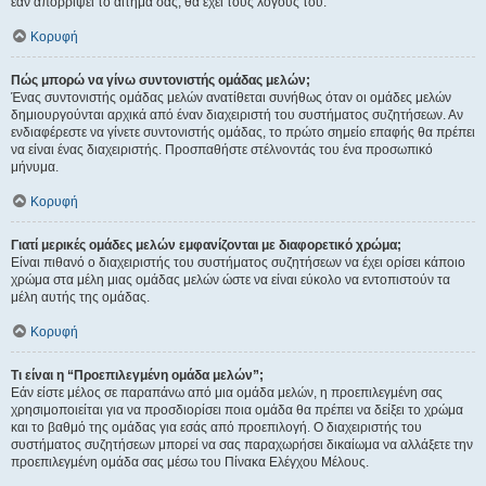
εάν απορρίψει το αίτημα σας, θα έχει τους λόγους του.
Κορυφή
Πώς μπορώ να γίνω συντονιστής ομάδας μελών;
Ένας συντονιστής ομάδας μελών ανατίθεται συνήθως όταν οι ομάδες μελών
δημιουργούνται αρχικά από έναν διαχειριστή του συστήματος συζητήσεων. Αν
ενδιαφέρεστε να γίνετε συντονιστής ομάδας, το πρώτο σημείο επαφής θα πρέπει
να είναι ένας διαχειριστής. Προσπαθήστε στέλνοντάς του ένα προσωπικό
μήνυμα.
Κορυφή
Γιατί μερικές ομάδες μελών εμφανίζονται με διαφορετικό χρώμα;
Είναι πιθανό ο διαχειριστής του συστήματος συζητήσεων να έχει ορίσει κάποιο
χρώμα στα μέλη μιας ομάδας μελών ώστε να είναι εύκολο να εντοπιστούν τα
μέλη αυτής της ομάδας.
Κορυφή
Τι είναι η “Προεπιλεγμένη ομάδα μελών”;
Εάν είστε μέλος σε παραπάνω από μια ομάδα μελών, η προεπιλεγμένη σας
χρησιμοποιείται για να προσδιορίσει ποια ομάδα θα πρέπει να δείξει το χρώμα
και το βαθμό της ομάδας για εσάς από προεπιλογή. Ο διαχειριστής του
συστήματος συζητήσεων μπορεί να σας παραχωρήσει δικαίωμα να αλλάξετε την
προεπιλεγμένη ομάδα σας μέσω του Πίνακα Ελέγχου Μέλους.