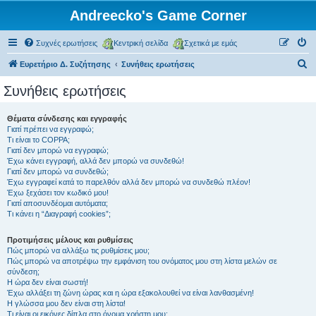
Andreecko's Game Corner
Συχνές ερωτήσεις
Κεντρική σελίδα
Σχετικά με εμάς
Α
Ευρετήριο Δ. Συζήτησης
Συνήθεις ερωτήσεις
ν
Συνήθεις ερωτήσεις
α
ζ
Θέματα σύνδεσης και εγγραφής
Γιατί πρέπει να εγγραφώ;
ή
Τι είναι το COPPA;
τ
Γιατί δεν μπορώ να εγγραφώ;
Έχω κάνει εγγραφή, αλλά δεν μπορώ να συνδεθώ!
η
Γιατί δεν μπορώ να συνδεθώ;
Έχω εγγραφεί κατά το παρελθόν αλλά δεν μπορώ να συνδεθώ πλέον!
σ
Έχω ξεχάσει τον κωδικό μου!
η
Γιατί αποσυνδέομαι αυτόματα;
Τι κάνει η “Διαγραφή cookies”;
Προτιμήσεις μέλους και ρυθμίσεις
Πώς μπορώ να αλλάξω τις ρυθμίσεις μου;
Πώς μπορώ να αποτρέψω την εμφάνιση του ονόματος μου στη λίστα μελών σε
σύνδεση;
Η ώρα δεν είναι σωστή!
Έχω αλλάξει τη ζώνη ώρας και η ώρα εξακολουθεί να είναι λανθασμένη!
Η γλώσσα μου δεν είναι στη λίστα!
Τι είναι οι εικόνες δίπλα στο όνομα χρήστη μου;