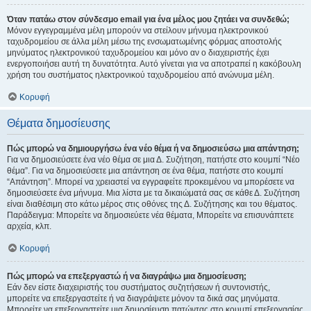
Όταν πατάω στον σύνδεσμο email για ένα μέλος μου ζητάει να συνδεθώ;
Μόνον εγγεγραμμένα μέλη μπορούν να στείλουν μήνυμα ηλεκτρονικού
ταχυδρομείου σε άλλα μέλη μέσω της ενσωματωμένης φόρμας αποστολής
μηνύματος ηλεκτρονικού ταχυδρομείου και μόνο αν ο διαχειριστής έχει
ενεργοποιήσει αυτή τη δυνατότητα. Αυτό γίνεται για να αποτραπεί η κακόβουλη
χρήση του συστήματος ηλεκτρονικού ταχυδρομείου από ανώνυμα μέλη.
Κορυφή
Θέματα δημοσίευσης
Πώς μπορώ να δημιουργήσω ένα νέο θέμα ή να δημοσιεύσω μια απάντηση;
Για να δημοσιεύσετε ένα νέο θέμα σε μια Δ. Συζήτηση, πατήστε στο κουμπί “Νέο
θέμα”. Για να δημοσιεύσετε μια απάντηση σε ένα θέμα, πατήστε στο κουμπί
“Απάντηση”. Μπορεί να χρειαστεί να εγγραφείτε προκειμένου να μπορέσετε να
δημοσιεύσετε ένα μήνυμα. Μια λίστα με τα δικαιώματά σας σε κάθε Δ. Συζήτηση
είναι διαθέσιμη στο κάτω μέρος στις οθόνες της Δ. Συζήτησης και του θέματος.
Παράδειγμα: Μπορείτε να δημοσιεύετε νέα θέματα, Μπορείτε να επισυνάπτετε
αρχεία, κλπ.
Κορυφή
Πώς μπορώ να επεξεργαστώ ή να διαγράψω μια δημοσίευση;
Εάν δεν είστε διαχειριστής του συστήματος συζητήσεων ή συντονιστής,
μπορείτε να επεξεργαστείτε ή να διαγράψετε μόνον τα δικά σας μηνύματα.
Μπορείτε να επεξεργαστείτε μια δημοσίευση πατώντας στο κουμπί επεξεργασίας