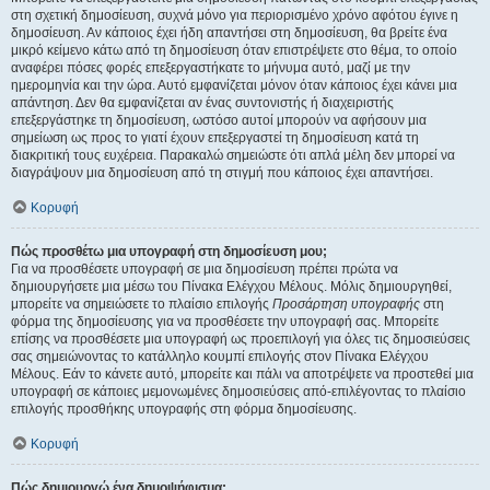
στη σχετική δημοσίευση, συχνά μόνο για περιορισμένο χρόνο αφότου έγινε η
δημοσίευση. Αν κάποιος έχει ήδη απαντήσει στη δημοσίευση, θα βρείτε ένα
μικρό κείμενο κάτω από τη δημοσίευση όταν επιστρέψετε στο θέμα, το οποίο
αναφέρει πόσες φορές επεξεργαστήκατε το μήνυμα αυτό, μαζί με την
ημερομηνία και την ώρα. Αυτό εμφανίζεται μόνον όταν κάποιος έχει κάνει μια
απάντηση. Δεν θα εμφανίζεται αν ένας συντονιστής ή διαχειριστής
επεξεργάστηκε τη δημοσίευση, ωστόσο αυτοί μπορούν να αφήσουν μια
σημείωση ως προς το γιατί έχουν επεξεργαστεί τη δημοσίευση κατά τη
διακριτική τους ευχέρεια. Παρακαλώ σημειώστε ότι απλά μέλη δεν μπορεί να
διαγράψουν μια δημοσίευση από τη στιγμή που κάποιος έχει απαντήσει.
Κορυφή
Πώς προσθέτω μια υπογραφή στη δημοσίευση μου;
Για να προσθέσετε υπογραφή σε μια δημοσίευση πρέπει πρώτα να
δημιουργήσετε μια μέσω του Πίνακα Ελέγχου Μέλους. Μόλις δημιουργηθεί,
μπορείτε να σημειώσετε το πλαίσιο επιλογής
Προσάρτηση υπογραφής
στη
φόρμα της δημοσίευσης για να προσθέσετε την υπογραφή σας. Μπορείτε
επίσης να προσθέσετε μια υπογραφή ως προεπιλογή για όλες τις δημοσιεύσεις
σας σημειώνοντας το κατάλληλο κουμπί επιλογής στον Πίνακα Ελέγχου
Μέλους. Εάν το κάνετε αυτό, μπορείτε και πάλι να αποτρέψετε να προστεθεί μια
υπογραφή σε κάποιες μεμονωμένες δημοσιεύσεις από-επιλέγοντας το πλαίσιο
επιλογής προσθήκης υπογραφής στη φόρμα δημοσίευσης.
Κορυφή
Πώς δημιουργώ ένα δημοψήφισμα;