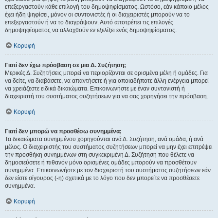
επεξεργαστούν κάθε επιλογή του δημοψηφίσματος. Ωστόσο, εάν κάποιο μέλος
έχει ήδη ψηφίσει, μόνον οι συντονιστές ή οι διαχειριστές μπορούν να το
επεξεργαστούν ή να το διαγράψουν. Αυτό αποτρέπει τις επιλογές
δημοψηφίσματος να αλλαχθούν εν εξελίξει ενός δημοψηφίσματος.
Κορυφή
Γιατί δεν έχω πρόσβαση σε μια Δ. Συζήτηση;
Μερικές Δ. Συζητήσεις μπορεί να περιορίζονται σε ορισμένα μέλη ή ομάδες. Για
να δείτε, να διαβάσετε, να απαντήσετε ή για οποιαδήποτε άλλη ενέργεια μπορεί
να χρειάζεστε ειδικά δικαιώματα. Επικοινωνήστε με έναν συντονιστή ή
διαχειριστή του συστήματος συζητήσεων για να σας χορηγήσει την πρόσβαση.
Κορυφή
Γιατί δεν μπορώ να προσθέσω συνημμένα;
Τα δικαιώματα συνημμένου χορηγούνται ανά Δ. Συζήτηση, ανά ομάδα, ή ανά
μέλος. Ο διαχειριστής του συστήματος συζητήσεων μπορεί να μην έχει επιτρέψει
την προσθήκη συνημμένων στη συγκεκριμένη Δ. Συζήτηση που θέλετε να
δημοσιεύσετε ή πιθανόν μόνο ορισμένες ομάδες μπορούν να προσθέτουν
συνημμένα. Επικοινωνήστε με τον διαχειριστή του συστήματος συζητήσεων εάν
δεν είστε σίγουρος (-η) σχετικά με το λόγο που δεν μπορείτε να προσθέσετε
συνημμένα.
Κορυφή