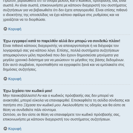
Πρώτον, βεβαιωθείτε ότι το όνομα μέλους και ο κωδικός πρόσβασής σας είναι
σωστά. Αν είναι σωστά, επικοινωνήστε με κάποιον διαχειριστή του συστήματος
συζητήσεων για να βεβαιωθείτε ότι δεν έχετε απαγορευθεί. Είναι επίσης πιθανό
ο ιδιοκτήτης της ιστοσελίδας να έχει κάποιο σφάλμα στις ρυθμίσεις και να
χρειάζεται να το διορθώσει.
Κορυφή
Έχω εγγραφεί κατά το παρελθόν αλλά δεν μπορώ να συνδεθώ πλέον!
Είναι πιθανό κάποιος διαχειριστής να απενεργοποίησε ή να διέγραψε τον
λογαριασμό σας για κάποιο λόγο. Επίσης, πολλά συστήματα συζητήσεων
απομακρύνουν μέλη περιοδικά που δεν έχουν δημοσιεύσει μηνύματα για
μεγάλο χρονικό διάστημα για να μειώσουν το μέγεθος της βάσης δεδομένων.
Εάν αυτό συμβαίνει, προσπαθήστε να εγγραφείτε ξανά και να εμπλακείτε στις
δημόσιες συζητήσεις.
Κορυφή
Έχω ξεχάσει τον κωδικό μου!
Μην πανικοβάλλεστε! Αν και ο κωδικός πρόσβασής σας δεν μπορεί να
ανακτηθεί, μπορεί εύκολα να επαναφερθεί. Επισκεφθείτε τη σελίδα σύνδεσης και
πατήστε στο
Ξέχασα τον κωδικό μου
. Ακολουθήστε τις οδηγίες και θα είστε σε
θέση να συνδεθείτε πάλι σύντομα.
Ωστόσο, αν δεν είστε σε θέση να επαναφέρετε τον κωδικό πρόσβασής σας,
επικοινωνήστε με κάποιον διαχειριστή του συστήματος συζητήσεων.
Κορυφή