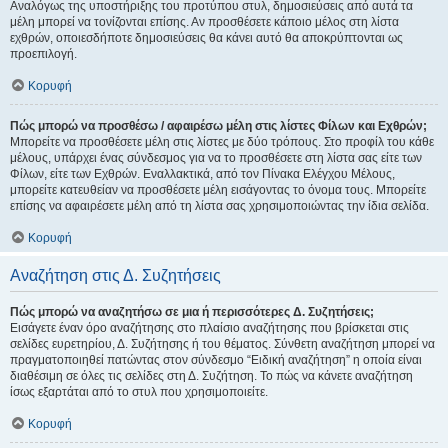
Αναλόγως της υποστήριξης του προτύπου στυλ, δημοσιεύσεις από αυτά τα
μέλη μπορεί να τονίζονται επίσης. Αν προσθέσετε κάποιο μέλος στη λίστα
εχθρών, οποιεσδήποτε δημοσιεύσεις θα κάνει αυτό θα αποκρύπτονται ως
προεπιλογή.
Κορυφή
Πώς μπορώ να προσθέσω / αφαιρέσω μέλη στις λίστες Φίλων και Εχθρών;
Μπορείτε να προσθέσετε μέλη στις λίστες με δύο τρόπους. Στο προφίλ του κάθε
μέλους, υπάρχει ένας σύνδεσμος για να το προσθέσετε στη λίστα σας είτε των
Φίλων, είτε των Εχθρών. Εναλλακτικά, από τον Πίνακα Ελέγχου Μέλους,
μπορείτε κατευθείαν να προσθέσετε μέλη εισάγοντας το όνομα τους. Μπορείτε
επίσης να αφαιρέσετε μέλη από τη λίστα σας χρησιμοποιώντας την ίδια σελίδα.
Κορυφή
Αναζήτηση στις Δ. Συζητήσεις
Πώς μπορώ να αναζητήσω σε μια ή περισσότερες Δ. Συζητήσεις;
Εισάγετε έναν όρο αναζήτησης στο πλαίσιο αναζήτησης που βρίσκεται στις
σελίδες ευρετηρίου, Δ. Συζήτησης ή του θέματος. Σύνθετη αναζήτηση μπορεί να
πραγματοποιηθεί πατώντας στον σύνδεσμο “Ειδική αναζήτηση” η οποία είναι
διαθέσιμη σε όλες τις σελίδες στη Δ. Συζήτηση. Το πώς να κάνετε αναζήτηση
ίσως εξαρτάται από το στυλ που χρησιμοποιείτε.
Κορυφή