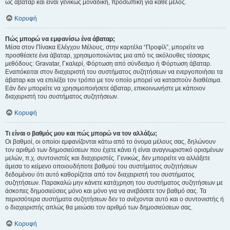
ως άβαταρ και είναι γενικώς μοναδική, προσωπική για κάθε μέλος.
Κορυφή
Πώς μπορώ να εμφανίσω ένα άβαταρ;
Μέσα στον Πίνακα Ελέγχου Μέλους, στην καρτέλα “Προφίλ”, μπορείτε να
προσθέσετε ένα άβαταρ, χρησιμοποιώντας μια από τις ακόλουθες τέσσερις
μεθόδους: Gravatar, Γκαλερί, Φόρτωση από σύνδεσμο ή Φόρτωση άβαταρ.
Εναπόκειται στον διαχειριστή του συστήματος συζητήσεων να ενεργοποιήσει τα
άβαταρ και να επιλέξει τον τρόπο με τον οποίο μπορεί να καταστούν διαθέσιμα.
Εάν δεν μπορείτε να χρησιμοποιήσετε άβαταρ, επικοινωνήστε με κάποιον
διαχειριστή του συστήματος συζητήσεων.
Κορυφή
Τι είναι ο βαθμός μου και πώς μπορώ να τον αλλάξω;
Οι βαθμοί, οι οποίοι εμφανίζονται κάτω από το όνομα μέλους σας, δηλώνουν
τον αριθμό των δημοσιεύσεων που έχετε κάνει ή είναι αναγνωριστικό ορισμένων
μελών, π.χ. συντονιστές και διαχειριστές. Γενικώς, δεν μπορείτε να αλλάξετε
άμεσα το κείμενο οποιουδήποτε βαθμού του συστήματος συζητήσεων
δεδομένου ότι αυτό καθορίζεται από τον διαχειριστή του συστήματος
συζητήσεων. Παρακαλώ μην κάνετε κατάχρηση του συστήματος συζητήσεων με
άσκοπες δημοσιεύσεις μόνο και μόνο για να ανεβάσετε τον βαθμό σας. Τα
περισσότερα συστήματα συζητήσεων δεν το ανέχονται αυτό και ο συντονιστής ή
ο διαχειριστής απλώς θα μειώσει τον αριθμό των δημοσιεύσεων σας.
Κορυφή