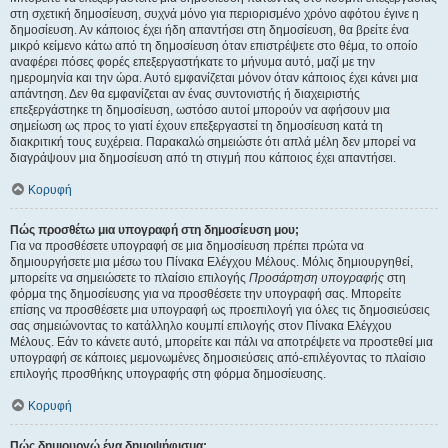
στη σχετική δημοσίευση, συχνά μόνο για περιορισμένο χρόνο αφότου έγινε η
δημοσίευση. Αν κάποιος έχει ήδη απαντήσει στη δημοσίευση, θα βρείτε ένα
μικρό κείμενο κάτω από τη δημοσίευση όταν επιστρέψετε στο θέμα, το οποίο
αναφέρει πόσες φορές επεξεργαστήκατε το μήνυμα αυτό, μαζί με την
ημερομηνία και την ώρα. Αυτό εμφανίζεται μόνον όταν κάποιος έχει κάνει μια
απάντηση. Δεν θα εμφανίζεται αν ένας συντονιστής ή διαχειριστής
επεξεργάστηκε τη δημοσίευση, ωστόσο αυτοί μπορούν να αφήσουν μια
σημείωση ως προς το γιατί έχουν επεξεργαστεί τη δημοσίευση κατά τη
διακριτική τους ευχέρεια. Παρακαλώ σημειώστε ότι απλά μέλη δεν μπορεί να
διαγράψουν μια δημοσίευση από τη στιγμή που κάποιος έχει απαντήσει.
Κορυφή
Πώς προσθέτω μια υπογραφή στη δημοσίευση μου;
Για να προσθέσετε υπογραφή σε μια δημοσίευση πρέπει πρώτα να
δημιουργήσετε μια μέσω του Πίνακα Ελέγχου Μέλους. Μόλις δημιουργηθεί,
μπορείτε να σημειώσετε το πλαίσιο επιλογής
Προσάρτηση υπογραφής
στη
φόρμα της δημοσίευσης για να προσθέσετε την υπογραφή σας. Μπορείτε
επίσης να προσθέσετε μια υπογραφή ως προεπιλογή για όλες τις δημοσιεύσεις
σας σημειώνοντας το κατάλληλο κουμπί επιλογής στον Πίνακα Ελέγχου
Μέλους. Εάν το κάνετε αυτό, μπορείτε και πάλι να αποτρέψετε να προστεθεί μια
υπογραφή σε κάποιες μεμονωμένες δημοσιεύσεις από-επιλέγοντας το πλαίσιο
επιλογής προσθήκης υπογραφής στη φόρμα δημοσίευσης.
Κορυφή
Πώς δημιουργώ ένα δημοψήφισμα;