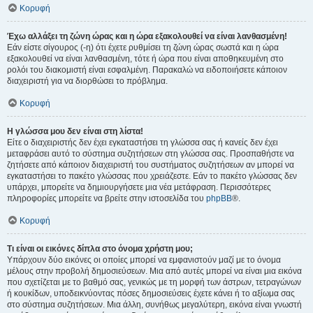
Κορυφή
Έχω αλλάξει τη ζώνη ώρας και η ώρα εξακολουθεί να είναι λανθασμένη!
Εάν είστε σίγουρος (-η) ότι έχετε ρυθμίσει τη ζώνη ώρας σωστά και η ώρα
εξακολουθεί να είναι λανθασμένη, τότε ή ώρα που είναι αποθηκευμένη στο
ρολόι του διακομιστή είναι εσφαλμένη. Παρακαλώ να ειδοποιήσετε κάποιον
διαχειριστή για να διορθώσει το πρόβλημα.
Κορυφή
Η γλώσσα μου δεν είναι στη λίστα!
Είτε ο διαχειριστής δεν έχει εγκαταστήσει τη γλώσσα σας ή κανείς δεν έχει
μεταφράσει αυτό το σύστημα συζητήσεων στη γλώσσα σας. Προσπαθήστε να
ζητήσετε από κάποιον διαχειριστή του συστήματος συζητήσεων αν μπορεί να
εγκαταστήσει το πακέτο γλώσσας που χρειάζεστε. Εάν το πακέτο γλώσσας δεν
υπάρχει, μπορείτε να δημιουργήσετε μια νέα μετάφραση. Περισσότερες
πληροφορίες μπορείτε να βρείτε στην ιστοσελίδα του
phpBB
®.
Κορυφή
Τι είναι οι εικόνες δίπλα στο όνομα χρήστη μου;
Υπάρχουν δύο εικόνες οι οποίες μπορεί να εμφανιστούν μαζί με το όνομα
μέλους στην προβολή δημοσιεύσεων. Μια από αυτές μπορεί να είναι μια εικόνα
που σχετίζεται με το βαθμό σας, γενικώς με τη μορφή των άστρων, τετραγώνων
ή κουκίδων, υποδεικνύοντας πόσες δημοσιεύσεις έχετε κάνει ή το αξίωμα σας
στο σύστημα συζητήσεων. Μια άλλη, συνήθως μεγαλύτερη, εικόνα είναι γνωστή