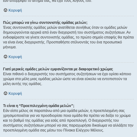
εάν απορρίψει το αίτημα σας, θα έχει τους λόγους του.
Κορυφή
Πώς μπορώ να γίνω συντονιστής ομάδας μελών;
Ένας συντονιστής ομάδας μελών ανατίθεται συνήθως όταν οι ομάδες μελών
δημιουργούνται αρχικά από έναν διαχειριστή του συστήματος συζητήσεων. Αν
ενδιαφέρεστε να γίνετε συντονιστής ομάδας, το πρώτο σημείο επαφής θα πρέπει
να είναι ένας διαχειριστής. Προσπαθήστε στέλνοντάς του ένα προσωπικό
μήνυμα.
Κορυφή
Γιατί μερικές ομάδες μελών εμφανίζονται με διαφορετικό χρώμα;
Είναι πιθανό ο διαχειριστής του συστήματος συζητήσεων να έχει ορίσει κάποιο
χρώμα στα μέλη μιας ομάδας μελών ώστε να είναι εύκολο να εντοπιστούν τα
μέλη αυτής της ομάδας.
Κορυφή
Τι είναι η “Προεπιλεγμένη ομάδα μελών”;
Εάν είστε μέλος σε παραπάνω από μια ομάδα μελών, η προεπιλεγμένη σας
χρησιμοποιείται για να προσδιορίσει ποια ομάδα θα πρέπει να δείξει το χρώμα
και το βαθμό της ομάδας για εσάς από προεπιλογή. Ο διαχειριστής του
συστήματος συζητήσεων μπορεί να σας παραχωρήσει δικαίωμα να αλλάξετε την
προεπιλεγμένη ομάδα σας μέσω του Πίνακα Ελέγχου Μέλους.