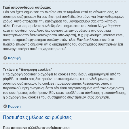
Γιατί αποσυνδέομαι αυτόματα;
Εάν δεν έχετε σημειώσει το πλαίσιο
Να με θυμάσαι
κατά τη σύνδεση σας, το
σύστημα συζητήσεων θα σας διατηρεί συνδεδεμένο μόνο για έναν καθορισμένο
χρόνο. Αυτό αποτρέπει την κατάχρηση του λογαριασμού σας από κάποιον
άλλο. Για να παραμείνετε συνδεδεμένοι, σημειώστε το πλαίσιο
Να με θυμάσαι
κατά τη σύνδεση σας. Αυτό δεν συνιστάται εάν συνδέεστε στο σύστημα
συζητήσεων από έναν κοινόχρηστο υπολογιστή, π.χ. βιβλιοθήκη, internet cafe,
πανεπιστημιακό εργαστήριο υπολογιστών, κλπ. Εάν δεν βλέπετε αυτό το
πλαίσιο επιλογής σημαίνει ότι ο διαχειριστής του συστήματος συζητήσεων έχει
απενεργοποιήσει αυτό το χαρακτηριστικό.
Κορυφή
Τι κάνει η “Διαγραφή cookies”;
Η “Διαγραφή cookies” διαγράφει τα cookies που έχουν δημιουργηθεί από το
phpBB τα οποία σας διατηρούν πιστοποιημένους και συνδεδεμένους στο
σύστημα συζητήσεων. Τα cookies παρέχουν επίσης λειτουργίες όπως η
παρακολούθηση αναγνωσμένων εάν είναι ενεργοποιημένη από τον διαχειριστή
του συστήματος συζητήσεων. Εάν έχετε προβλήματα σύνδεσης ή αποσύνδεσης,
η διαγραφή των cookies του συστήματος συζητήσεων ίσως βοηθήσει.
Κορυφή
Προτιμήσεις μέλους και ρυθμίσεις
Πώς μπορώ να αλλάξω τις ρυθμίσεις μου;