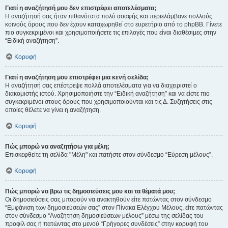
Γιατί η αναζήτησή μου δεν επιστρέφει αποτελέσματα;
Η αναζήτησή σας ήταν πιθανότατα πολύ ασαφής και περιελάμβανε πολλούς
κοινούς όρους που δεν έχουν καταχωρηθεί στο ευρετήριο από το phpBB. Γίνετε
πιο συγκεκριμένοι και χρησιμοποιήσετε τις επιλογές που είναι διαθέσιμες στην
“Ειδική αναζήτηση”.
Κορυφή
Γιατί η αναζήτηση μου επιστρέφει μια κενή σελίδα;
Η αναζήτησή σας επέστρεψε πολλά αποτελέσματα για να διαχειριστεί ο
διακομιστής ιστού. Χρησιμοποιήστε την “Ειδική αναζήτηση” και να είστε πιο
συγκεκριμένοι στους όρους που χρησιμοποιούνται και τις Δ. Συζητήσεις στις
οποίες θέλετε να γίνει η αναζήτηση.
Κορυφή
Πώς μπορώ να αναζητήσω για μέλη;
Επισκεφθείτε τη σελίδα "Μέλη" και πατήστε στον σύνδεσμο “Εύρεση μέλους”.
Κορυφή
Πώς μπορώ να βρω τις δημοσιεύσεις μου και τα θέματά μου;
Οι δημοσιεύσεις σας μπορούν να ανακτηθούν είτε πατώντας στον σύνδεσμο
“Εμφάνιση των δημοσιεύσεών σας” στον Πίνακα Ελέγχου Μέλους, είτε πατώντας
στον σύνδεσμο “Αναζήτηση δημοσιεύσεων μέλους” μέσω της σελίδας του
προφίλ σας ή πατώντας στο μενού “Γρήγορες συνδέσεις” στην κορυφή του