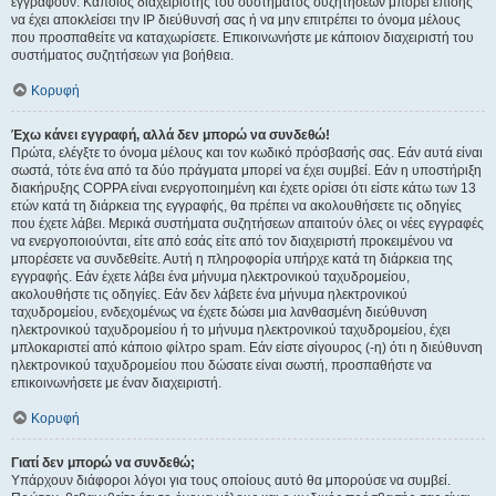
εγγραφούν. Κάποιος διαχειριστής του συστήματος συζητήσεων μπορεί επίσης
να έχει αποκλείσει την IP διεύθυνσή σας ή να μην επιτρέπει το όνομα μέλους
που προσπαθείτε να καταχωρίσετε. Επικοινωνήστε με κάποιον διαχειριστή του
συστήματος συζητήσεων για βοήθεια.
Κορυφή
Έχω κάνει εγγραφή, αλλά δεν μπορώ να συνδεθώ!
Πρώτα, ελέγξτε το όνομα μέλους και τον κωδικό πρόσβασής σας. Εάν αυτά είναι
σωστά, τότε ένα από τα δύο πράγματα μπορεί να έχει συμβεί. Εάν η υποστήριξη
διακήρυξης COPPA είναι ενεργοποιημένη και έχετε ορίσει ότι είστε κάτω των 13
ετών κατά τη διάρκεια της εγγραφής, θα πρέπει να ακολουθήσετε τις οδηγίες
που έχετε λάβει. Μερικά συστήματα συζητήσεων απαιτούν όλες οι νέες εγγραφές
να ενεργοποιούνται, είτε από εσάς είτε από τον διαχειριστή προκειμένου να
μπορέσετε να συνδεθείτε. Αυτή η πληροφορία υπήρχε κατά τη διάρκεια της
εγγραφής. Εάν έχετε λάβει ένα μήνυμα ηλεκτρονικού ταχυδρομείου,
ακολουθήστε τις οδηγίες. Εάν δεν λάβετε ένα μήνυμα ηλεκτρονικού
ταχυδρομείου, ενδεχομένως να έχετε δώσει μια λανθασμένη διεύθυνση
ηλεκτρονικού ταχυδρομείου ή το μήνυμα ηλεκτρονικού ταχυδρομείου, έχει
μπλοκαριστεί από κάποιο φίλτρο spam. Εάν είστε σίγουρος (-η) ότι η διεύθυνση
ηλεκτρονικού ταχυδρομείου που δώσατε είναι σωστή, προσπαθήστε να
επικοινωνήσετε με έναν διαχειριστή.
Κορυφή
Γιατί δεν μπορώ να συνδεθώ;
Υπάρχουν διάφοροι λόγοι για τους οποίους αυτό θα μπορούσε να συμβεί.