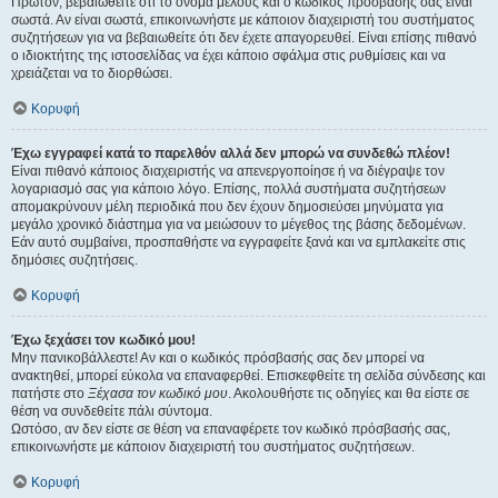
Πρώτον, βεβαιωθείτε ότι το όνομα μέλους και ο κωδικός πρόσβασής σας είναι
σωστά. Αν είναι σωστά, επικοινωνήστε με κάποιον διαχειριστή του συστήματος
συζητήσεων για να βεβαιωθείτε ότι δεν έχετε απαγορευθεί. Είναι επίσης πιθανό
ο ιδιοκτήτης της ιστοσελίδας να έχει κάποιο σφάλμα στις ρυθμίσεις και να
χρειάζεται να το διορθώσει.
Κορυφή
Έχω εγγραφεί κατά το παρελθόν αλλά δεν μπορώ να συνδεθώ πλέον!
Είναι πιθανό κάποιος διαχειριστής να απενεργοποίησε ή να διέγραψε τον
λογαριασμό σας για κάποιο λόγο. Επίσης, πολλά συστήματα συζητήσεων
απομακρύνουν μέλη περιοδικά που δεν έχουν δημοσιεύσει μηνύματα για
μεγάλο χρονικό διάστημα για να μειώσουν το μέγεθος της βάσης δεδομένων.
Εάν αυτό συμβαίνει, προσπαθήστε να εγγραφείτε ξανά και να εμπλακείτε στις
δημόσιες συζητήσεις.
Κορυφή
Έχω ξεχάσει τον κωδικό μου!
Μην πανικοβάλλεστε! Αν και ο κωδικός πρόσβασής σας δεν μπορεί να
ανακτηθεί, μπορεί εύκολα να επαναφερθεί. Επισκεφθείτε τη σελίδα σύνδεσης και
πατήστε στο
Ξέχασα τον κωδικό μου
. Ακολουθήστε τις οδηγίες και θα είστε σε
θέση να συνδεθείτε πάλι σύντομα.
Ωστόσο, αν δεν είστε σε θέση να επαναφέρετε τον κωδικό πρόσβασής σας,
επικοινωνήστε με κάποιον διαχειριστή του συστήματος συζητήσεων.
Κορυφή