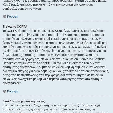
ηλεκτρονικού ταχυδρομείου από και προς άλλα μέλη, ένταξη σε ομάδα μελών,
κλπ. Χρειάζονται μόνο μερικά λεπτά για την εγγραφή σας οπότε σας
συμβουλεύουμε να το κάνετε.
Κορυφή
Τι είναι το COPPA;
Το COPPA, ή Προστασία Προσωπικών Δεδομένων Ανηλίκων στο Διαδίκτυο,
πράξη του 1998, είναι νόμος που απαιτεί από δικτυακούς τόπους οι οποίοι
μπορούν να συλλέγουν πληροφορίες από ανηλίκους κάτω των 13 ετών να
έχουν γραπτή γονική συναίνεση ή κάποια άλλη μέθοδο νομικής επιβεβαίωσης
κηδεμόνα, που να επιτρέπει τη συλλογή προσωπικών δεδομένων από ανήλικο
ηλικίας μικρότερης των 13. Εάν δεν είστε σίγουρος (-η) αν αυτό ισχύει για σας,
όπως κάποιος ο οποίος προσπαθεί να εγγραφεί ή στην ιστοσελίδα που
προσπαθείτε να εγγραφείτε, επικοινωνήστε με νομικό σύμβουλο για βοήθεια.
Παρακαλώ σημειώστε ότι το phpBB Limited και ο ιδιοκτήτης του εν λόγω
συστήματος συζητήσεων δεν μπορεί να δώσει νομική συμβουλή και δεν είναι
ένα σημείο επαφής για ενδοιασμούς νομικού χαρακτήρα οποιουδήποτε είδους,
εκτός από τις περιπτώσεις που περιγράφονται στην ερώτηση “Με ποιόν θα
επικοινωνήσω σχετικά με νομικά ή θέματα κατάχρησης πάνω στο σύστημα
συζητήσεων;”.
Κορυφή
Γιατί δεν μπορώ να εγγραφώ;
Είναι πιθανόν κάποιος διαχειριστής του συστήματος συζητήσεων να έχει
απενεργοποιήσει τις εγγραφές για να αποτρέψει νέους επισκέπτες να