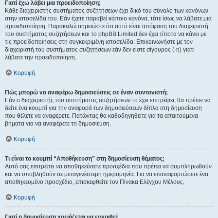
Γιατί έχω λάβει μια προειδοποίηση;
Κάθε διαχειριστής συστήματος συζητήσεων έχει δικό του σύνολο των κανόνων
στην ιστοσελίδα του. Εάν έχετε παραβεί κάποιο κανόνα, τότε ίσως να λάβατε μια
προειδοποίηση. Παρακαλώ σημειώστε ότι αυτό είναι απόφαση του διαχειριστή
του συστήματος συζητήσεων και το phpBB Limited δεν έχει τίποτα να κάνει με
τις προειδοποιήσεις στη συγκεκριμένη ιστοσελίδα. Επικοινωνήστε με τον
διαχειριστή του συστήματος συζητήσεων εάν δεν είστε σίγουρος (-η) γιατί
λάβατε την προειδοποίηση.
Κορυφή
Πώς μπορώ να αναφέρω δημοσιεύσεις σε έναν συντονιστή;
Εάν ο διαχειριστής του συστήματος συζητήσεων το έχει επιτρέψει, θα πρέπει να
δείτε ένα κουμπί για την αναφορά των δημοσιεύσεων δίπλα στη δημοσίευση
που θέλετε να αναφέρετε. Πατώντας θα καθοδηγηθείτε για τα απαιτούμενα
βήματα για να αναφέρετε τη δημοσίευση.
Κορυφή
Τι είναι το κουμπί “Αποθήκευση” στη δημοσίευση θέματος;
Αυτό σας επιτρέπει να αποθηκεύσετε προσχέδια που πρέπει να συμπληρωθούν
και να υποβληθούν σε μεταγενέστερη ημερομηνία. Για να επαναφορτώσετε ένα
αποθηκευμένο προσχέδιο, επισκεφθείτε τον Πίνακα Ελέγχου Μέλους.
Κορυφή
Γιατί η δημοσίευση χρειάζεται να εγκριθεί;