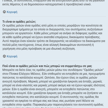
Γενικώς, οι συντονιστές υπάρχουν για να αποτρέπουν μέλη από το να βγαίνουν
εκτός θέματος ή να δημοσιεύουν καταχρηστικό ή προσβλητικό υλικό.
Κορυφή
Τι είναι οι ομάδες μελών;
Οι ομάδες μελών είναι ομάδες από μέλη οι οποίες μοιράζουν την κοινότητα σε
διαχειρίσιμα τμήματα με τα οποία οι διαχειριστές του συστήματος συζητήσεων
μπορούν να εργαστούν. Κάθε μέλος μπορεί να ανήκει σε διάφορες ομάδες και
σε κάθε ομάδα μπορεί να έχουν ανατεθεί επιμέρους δικαιώματα πρόσβασης.
Αυτό παρέχει έναν εύκολο τρόπο σε διαχειριστές να αλλάξουν τα δικαιώματα για
πολλά μέλη ταυτόχρονα, όπως είναι αλλαγή δικαιωμάτων συντονιστή ή
χορήγηση στα μέλη πρόσβαση σε μια ιδιωτική συζήτηση.
Κορυφή
Πού είναι οι ομάδες μελών και πώς μπορώ να συμμετάσχω σε μια;
Μπορείτε να δείτε όλες τις ομάδες μελών μέσω του συνδέσμου “Ομάδες μελών”
στον Πίνακα Ελέγχου Μέλους. Εάν επιθυμείτε να ενταχθείτε σε μια, προχωρήστε
πατώντας το κατάλληλο κουμπί. Ωστόσο, δεν έχουν όλες οι ομάδες μελών
ανοιχτή πρόσβαση. Μερικές μπορεί να χρειάζονται έγκριση για ένταξη, μερικές
μπορεί να είναι κλειστές και μερικές μπορεί ακόμη και να έχουν κρυφές ιδιότητες
μελών. Εάν η ομάδα είναι ανοιχτή, μπορείτε να ενταχθείτε πατώντας στο
κατάλληλο κουμπί. Εάν χρειάζεται έγκριση για ένταξη μπορείτε να ζητήσετε να
ενταχθείτε πατώντας στο κατάλληλο κουμπί. Ο συντονιστής της ομάδας θα
χρειαστεί να εγκρίνει το αίτημα σας και ίσως σας ρωτήσει γιατί θέλετε να
ενταχθείτε στην ομάδα. Παρακαλώ μην παρενοχλήσετε τον συντονιστή ομάδας