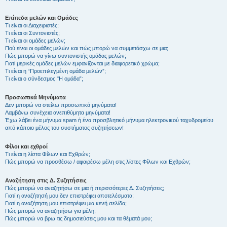
Επίπεδα μελών και Ομάδες
Τι είναι οι Διαχειριστές;
Τι είναι οι Συντονιστές;
Τι είναι οι ομάδες μελών;
Πού είναι οι ομάδες μελών και πώς μπορώ να συμμετάσχω σε μια;
Πώς μπορώ να γίνω συντονιστής ομάδας μελών;
Γιατί μερικές ομάδες μελών εμφανίζονται με διαφορετικό χρώμα;
Τι είναι η “Προεπιλεγμένη ομάδα μελών”;
Τι είναι ο σύνδεσμος "Η ομάδα”;
Προσωπικά Μηνύματα
Δεν μπορώ να στείλω προσωπικά μηνύματα!
Λαμβάνω συνέχεια ανεπιθύμητα μηνύματα!
Έχω λάβει ένα μήνυμα spam ή ένα προσβλητικό μήνυμα ηλεκτρονικού ταχυδρομείου
από κάποιο μέλος του συστήματος συζητήσεων!
Φίλοι και εχθροί
Τι είναι η λίστα Φίλων και Εχθρών;
Πώς μπορώ να προσθέσω / αφαιρέσω μέλη στις λίστες Φίλων και Εχθρών;
Αναζήτηση στις Δ. Συζητήσεις
Πώς μπορώ να αναζητήσω σε μια ή περισσότερες Δ. Συζητήσεις;
Γιατί η αναζήτησή μου δεν επιστρέφει αποτελέσματα;
Γιατί η αναζήτηση μου επιστρέφει μια κενή σελίδα;
Πώς μπορώ να αναζητήσω για μέλη;
Πώς μπορώ να βρω τις δημοσιεύσεις μου και τα θέματά μου;