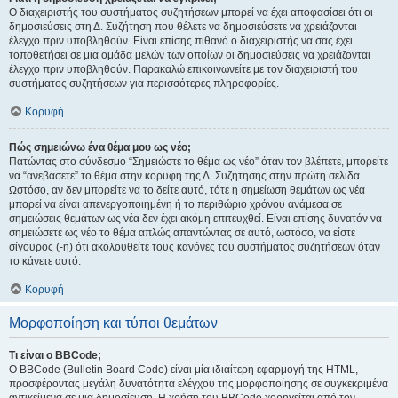
Ο διαχειριστής του συστήματος συζητήσεων μπορεί να έχει αποφασίσει ότι οι
δημοσιεύσεις στη Δ. Συζήτηση που θέλετε να δημοσιεύσετε να χρειάζονται
έλεγχο πριν υποβληθούν. Είναι επίσης πιθανό ο διαχειριστής να σας έχει
τοποθετήσει σε μια ομάδα μελών των οποίων οι δημοσιεύσεις να χρειάζονται
έλεγχο πριν υποβληθούν. Παρακαλώ επικοινωνείτε με τον διαχειριστή του
συστήματος συζητήσεων για περισσότερες πληροφορίες.
Κορυφή
Πώς σημειώνω ένα θέμα μου ως νέο;
Πατώντας στο σύνδεσμο “Σημειώστε το θέμα ως νέο” όταν τον βλέπετε, μπορείτε
να “ανεβάσετε” το θέμα στην κορυφή της Δ. Συζήτησης στην πρώτη σελίδα.
Ωστόσο, αν δεν μπορείτε να το δείτε αυτό, τότε η σημείωση θεμάτων ως νέα
μπορεί να είναι απενεργοποιημένη ή το περιθώριο χρόνου ανάμεσα σε
σημειώσεις θεμάτων ως νέα δεν έχει ακόμη επιτευχθεί. Είναι επίσης δυνατόν να
σημειώσετε ως νέο το θέμα απλώς απαντώντας σε αυτό, ωστόσο, να είστε
σίγουρος (-η) ότι ακολουθείτε τους κανόνες του συστήματος συζητήσεων όταν
το κάνετε αυτό.
Κορυφή
Μορφοποίηση και τύποι θεμάτων
Τι είναι ο BBCode;
Ο BBCode (Bulletin Board Code) είναι μία ιδιαίτερη εφαρμογή της HTML,
προσφέροντας μεγάλη δυνατότητα ελέγχου της μορφοποίησης σε συγκεκριμένα