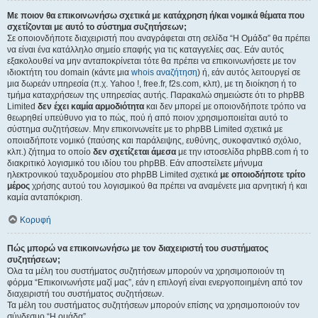
Με ποιον θα επικοινωνήσω σχετικά με κατάχρηση ή/και νομικά θέματα που
σχετίζονται με αυτό το σύστημα συζητήσεων;
Σε οποιονδήποτε διαχειριστή που αναγράφεται στη σελίδα “Η Ομάδα” θα πρέπει
να είναι ένα κατάλληλο σημείο επαφής για τις καταγγελίες σας. Εάν αυτός
εξακολουθεί να μην ανταποκρίνεται τότε θα πρέπει να επικοινωνήσετε με τον
ιδιοκτήτη του domain (κάντε μια
whois αναζήτηση
) ή, εάν αυτός λειτουργεί σε
μια δωρεάν υπηρεσία (π.χ. Yahoo !, free.fr, f2s.com, κλπ), με τη διοίκηση ή το
τμήμα καταχρήσεων της υπηρεσίας αυτής. Παρακαλώ σημειώστε ότι το phpBB
Limited
δεν έχει καμία αρμοδιότητα
και δεν μπορεί με οποιονδήποτε τρόπο να
θεωρηθεί υπεύθυνο για το πώς, πού ή από ποιον χρησιμοποιείται αυτό το
σύστημα συζητήσεων. Μην επικοινωνείτε με το phpBB Limited σχετικά με
οποιαδήποτε νομικό (παύσης και παράλειψης, ευθύνης, συκοφαντικό σχόλιο,
κλπ.) ζήτημα το οποίο
δεν σχετίζεται άμεσα
με την ιστοσελίδα phpBB.com ή το
διακριτικό λογισμικό του ιδίου του phpBB. Εάν αποστείλετε μήνυμα
ηλεκτρονικού ταχυδρομείου στο phpBB Limited σχετικά
με οποιοδήποτε τρίτο
μέρος
χρήσης αυτού του λογισμικού θα πρέπει να αναμένετε μια αρνητική ή και
καμία ανταπόκριση.
Κορυφή
Πώς μπορώ να επικοινωνήσω με τον διαχειριστή του συστήματος
συζητήσεων;
Όλα τα μέλη του συστήματος συζητήσεων μπορούν να χρησιμοποιούν τη
φόρμα “Επικοινωνήστε μαζί μας”, εάν η επιλογή είναι ενεργοποιημένη από τον
διαχειριστή του συστήματος συζητήσεων.
Τα μέλη του συστήματος συζητήσεων μπορούν επίσης να χρησιμοποιούν τον
σύνδεσμο “Η ομάδα”.