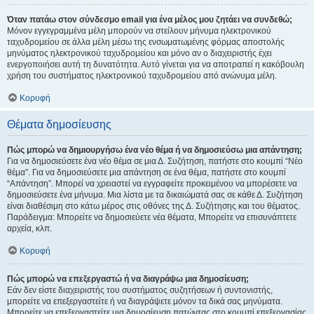
Όταν πατάω στον σύνδεσμο email για ένα μέλος μου ζητάει να συνδεθώ;
Μόνον εγγεγραμμένα μέλη μπορούν να στείλουν μήνυμα ηλεκτρονικού
ταχυδρομείου σε άλλα μέλη μέσω της ενσωματωμένης φόρμας αποστολής
μηνύματος ηλεκτρονικού ταχυδρομείου και μόνο αν ο διαχειριστής έχει
ενεργοποιήσει αυτή τη δυνατότητα. Αυτό γίνεται για να αποτραπεί η κακόβουλη
χρήση του συστήματος ηλεκτρονικού ταχυδρομείου από ανώνυμα μέλη.
Κορυφή
Θέματα δημοσίευσης
Πώς μπορώ να δημιουργήσω ένα νέο θέμα ή να δημοσιεύσω μια απάντηση;
Για να δημοσιεύσετε ένα νέο θέμα σε μια Δ. Συζήτηση, πατήστε στο κουμπί “Νέο
θέμα”. Για να δημοσιεύσετε μια απάντηση σε ένα θέμα, πατήστε στο κουμπί
“Απάντηση”. Μπορεί να χρειαστεί να εγγραφείτε προκειμένου να μπορέσετε να
δημοσιεύσετε ένα μήνυμα. Μια λίστα με τα δικαιώματά σας σε κάθε Δ. Συζήτηση
είναι διαθέσιμη στο κάτω μέρος στις οθόνες της Δ. Συζήτησης και του θέματος.
Παράδειγμα: Μπορείτε να δημοσιεύετε νέα θέματα, Μπορείτε να επισυνάπτετε
αρχεία, κλπ.
Κορυφή
Πώς μπορώ να επεξεργαστώ ή να διαγράψω μια δημοσίευση;
Εάν δεν είστε διαχειριστής του συστήματος συζητήσεων ή συντονιστής,
μπορείτε να επεξεργαστείτε ή να διαγράψετε μόνον τα δικά σας μηνύματα.
Μπορείτε να επεξεργαστείτε μια δημοσίευση πατώντας στο κουμπί επεξεργασίας