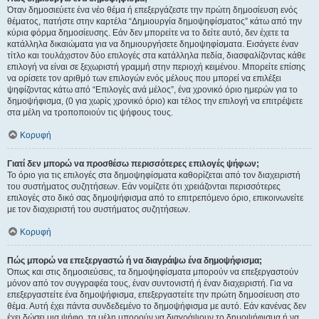
Όταν δημοσιεύετε ένα νέο θέμα ή επεξεργάζεστε την πρώτη δημοσίευση ενός
θέματος, πατήστε στην καρτέλα “Δημιουργία δημοψηφίσματος” κάτω από την
κύρια φόρμα δημοσίευσης. Εάν δεν μπορείτε να το δείτε αυτό, δεν έχετε τα
κατάλληλα δικαιώματα για να δημιουργήσετε δημοψηφίσματα. Εισάγετε έναν
τίτλο και τουλάχιστον δύο επιλογές στα κατάλληλα πεδία, διασφαλίζοντας κάθε
επιλογή να είναι σε ξεχωριστή γραμμή στην περιοχή κειμένου. Μπορείτε επίσης
να ορίσετε τον αριθμό των επιλογών ενός μέλους που μπορεί να επιλέξει
ψηφίζοντας κάτω από “Επιλογές ανά μέλος”, ένα χρονικό όριο ημερών για το
δημοψήφισμα, (0 για χωρίς χρονικό όριο) και τέλος την επιλογή να επιτρέψετε
στα μέλη να τροποποιούν τις ψήφους τους.
Κορυφή
Γιατί δεν μπορώ να προσθέσω περισσότερες επιλογές ψήφων;
Το όριο για τις επιλογές στα δημοψηφίσματα καθορίζεται από τον διαχειριστή
του συστήματος συζητήσεων. Εάν νομίζετε ότι χρειάζονται περισσότερες
επιλογές στο δικό σας δημοψήφισμα από το επιτρεπόμενο όριο, επικοινωνείτε
με τον διαχειριστή του συστήματος συζητήσεων.
Κορυφή
Πώς μπορώ να επεξεργαστώ ή να διαγράψω ένα δημοψήφισμα;
Όπως και στις δημοσιεύσεις, τα δημοψηφίσματα μπορούν να επεξεργαστούν
μόνον από τον συγγραφέα τους, έναν συντονιστή ή έναν διαχειριστή. Για να
επεξεργαστείτε ένα δημοψήφισμα, επεξεργαστείτε την πρώτη δημοσίευση στο
θέμα. Αυτή έχει πάντα συνδεδεμένο το δημοψήφισμα με αυτό. Εάν κανένας δεν
έχει δώσει μια ψήφο, τα μέλη μπορούν να διαγράψουν το δημοψήφισμα ή να