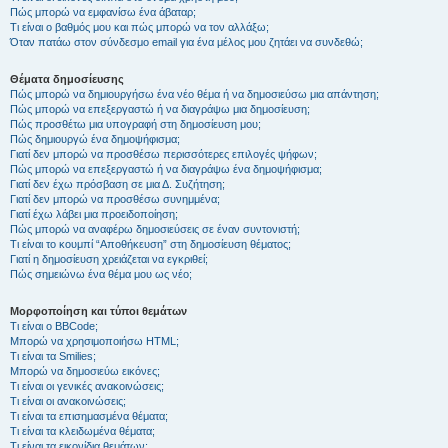
Πώς μπορώ να εμφανίσω ένα άβαταρ;
Τι είναι ο βαθμός μου και πώς μπορώ να τον αλλάξω;
Όταν πατάω στον σύνδεσμο email για ένα μέλος μου ζητάει να συνδεθώ;
Θέματα δημοσίευσης
Πώς μπορώ να δημιουργήσω ένα νέο θέμα ή να δημοσιεύσω μια απάντηση;
Πώς μπορώ να επεξεργαστώ ή να διαγράψω μια δημοσίευση;
Πώς προσθέτω μια υπογραφή στη δημοσίευση μου;
Πώς δημιουργώ ένα δημοψήφισμα;
Γιατί δεν μπορώ να προσθέσω περισσότερες επιλογές ψήφων;
Πώς μπορώ να επεξεργαστώ ή να διαγράψω ένα δημοψήφισμα;
Γιατί δεν έχω πρόσβαση σε μια Δ. Συζήτηση;
Γιατί δεν μπορώ να προσθέσω συνημμένα;
Γιατί έχω λάβει μια προειδοποίηση;
Πώς μπορώ να αναφέρω δημοσιεύσεις σε έναν συντονιστή;
Τι είναι το κουμπί “Αποθήκευση” στη δημοσίευση θέματος;
Γιατί η δημοσίευση χρειάζεται να εγκριθεί;
Πώς σημειώνω ένα θέμα μου ως νέο;
Μορφοποίηση και τύποι θεμάτων
Τι είναι ο BBCode;
Μπορώ να χρησιμοποιήσω HTML;
Τι είναι τα Smilies;
Μπορώ να δημοσιεύω εικόνες;
Τι είναι οι γενικές ανακοινώσεις;
Τι είναι οι ανακοινώσεις;
Τι είναι τα επισημασμένα θέματα;
Τι είναι τα κλειδωμένα θέματα;
Τι είναι τα εικονίδια θεμάτων;