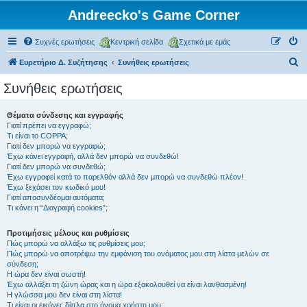
Andreecko's Game Corner
Συχνές ερωτήσεις
Κεντρική σελίδα
Σχετικά με εμάς
Α
Ευρετήριο Δ. Συζήτησης
Συνήθεις ερωτήσεις
ν
Συνήθεις ερωτήσεις
α
ζ
Θέματα σύνδεσης και εγγραφής
Γιατί πρέπει να εγγραφώ;
ή
Τι είναι το COPPA;
τ
Γιατί δεν μπορώ να εγγραφώ;
Έχω κάνει εγγραφή, αλλά δεν μπορώ να συνδεθώ!
η
Γιατί δεν μπορώ να συνδεθώ;
Έχω εγγραφεί κατά το παρελθόν αλλά δεν μπορώ να συνδεθώ πλέον!
σ
Έχω ξεχάσει τον κωδικό μου!
η
Γιατί αποσυνδέομαι αυτόματα;
Τι κάνει η “Διαγραφή cookies”;
Προτιμήσεις μέλους και ρυθμίσεις
Πώς μπορώ να αλλάξω τις ρυθμίσεις μου;
Πώς μπορώ να αποτρέψω την εμφάνιση του ονόματος μου στη λίστα μελών σε
σύνδεση;
Η ώρα δεν είναι σωστή!
Έχω αλλάξει τη ζώνη ώρας και η ώρα εξακολουθεί να είναι λανθασμένη!
Η γλώσσα μου δεν είναι στη λίστα!
Τι είναι οι εικόνες δίπλα στο όνομα χρήστη μου;