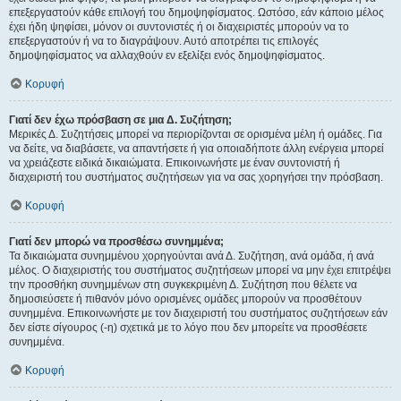
επεξεργαστούν κάθε επιλογή του δημοψηφίσματος. Ωστόσο, εάν κάποιο μέλος
έχει ήδη ψηφίσει, μόνον οι συντονιστές ή οι διαχειριστές μπορούν να το
επεξεργαστούν ή να το διαγράψουν. Αυτό αποτρέπει τις επιλογές
δημοψηφίσματος να αλλαχθούν εν εξελίξει ενός δημοψηφίσματος.
Κορυφή
Γιατί δεν έχω πρόσβαση σε μια Δ. Συζήτηση;
Μερικές Δ. Συζητήσεις μπορεί να περιορίζονται σε ορισμένα μέλη ή ομάδες. Για
να δείτε, να διαβάσετε, να απαντήσετε ή για οποιαδήποτε άλλη ενέργεια μπορεί
να χρειάζεστε ειδικά δικαιώματα. Επικοινωνήστε με έναν συντονιστή ή
διαχειριστή του συστήματος συζητήσεων για να σας χορηγήσει την πρόσβαση.
Κορυφή
Γιατί δεν μπορώ να προσθέσω συνημμένα;
Τα δικαιώματα συνημμένου χορηγούνται ανά Δ. Συζήτηση, ανά ομάδα, ή ανά
μέλος. Ο διαχειριστής του συστήματος συζητήσεων μπορεί να μην έχει επιτρέψει
την προσθήκη συνημμένων στη συγκεκριμένη Δ. Συζήτηση που θέλετε να
δημοσιεύσετε ή πιθανόν μόνο ορισμένες ομάδες μπορούν να προσθέτουν
συνημμένα. Επικοινωνήστε με τον διαχειριστή του συστήματος συζητήσεων εάν
δεν είστε σίγουρος (-η) σχετικά με το λόγο που δεν μπορείτε να προσθέσετε
συνημμένα.
Κορυφή