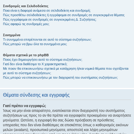
Συνδρομές και Σελιδοδείκτες
Ποια είναι η διαφορά ανάμεσα σε σελιδοδείκτη και συνδρομή;
Πώς προσθέτω σελιδοδείκτες ή εγγράφομαι σε συνδρομές σε συγκεκριμένα θέματα;
Πώς εγγράφομαι σε συνδρομές σε συγκεκριμένες Δ. Συζητήσεις;
Πώς αφαιρώ τις συνδρομές μου;
Συνημμένα
Τι συνημμένα επιτρέπονται σε αυτό το σύστημα συζητήσεων;
Πώς μπορώ να βρω όλα τα συνημμένα μου;
Θέματα σχετικά με το phpBB
Ποιος έχει δημιουργήσει αυτό το σύστημα συζητήσεων;
Γιατί δεν είναι διαθέσιμο το Χ χαρακτηριστικό;
Με ποιον θα επικοινωνήσω σχετικά με κατάχρηση ή/και νομικά θέματα που σχετίζονται
με αυτό το σύστημα συζητήσεων;
Πώς μπορώ να επικοινωνήσω με τον διαχειριστή του συστήματος συζητήσεων;
Θέματα σύνδεσης και εγγραφής
Γιατί πρέπει να εγγραφώ;
Ίσως να μην είναι απαραίτητο, εναπόκειται στον διαχειριστή του συστήματος
συζητήσεων ως προς το αν θα πρέπει να εγγραφείτε προκειμένου να αναρτήσετε
μηνύματα. Ωστόσο, η εγγραφή θα σας δώσει πρόσβαση σε πρόσθετες
υπηρεσίες που δεν είναι διαθέσιμες σε επισκέπτες όπως ο καθορισμός εικόνων
μελών (avatars), προσωπικά μηνύματα, αποστολή και λήψη μηνυμάτων