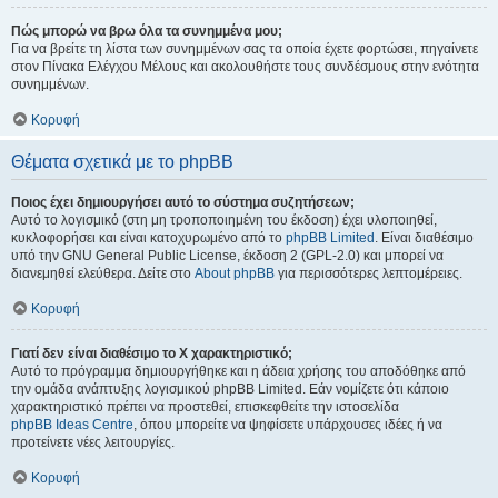
Πώς μπορώ να βρω όλα τα συνημμένα μου;
Για να βρείτε τη λίστα των συνημμένων σας τα οποία έχετε φορτώσει, πηγαίνετε
στον Πίνακα Ελέγχου Μέλους και ακολουθήστε τους συνδέσμους στην ενότητα
συνημμένων.
Κορυφή
Θέματα σχετικά με το phpBB
Ποιος έχει δημιουργήσει αυτό το σύστημα συζητήσεων;
Αυτό το λογισμικό (στη μη τροποποιημένη του έκδοση) έχει υλοποιηθεί,
κυκλοφορήσει και είναι κατοχυρωμένο από το
phpBB Limited
. Είναι διαθέσιμο
υπό την GNU General Public License, έκδοση 2 (GPL-2.0) και μπορεί να
διανεμηθεί ελεύθερα. Δείτε στο
About phpBB
για περισσότερες λεπτομέρειες.
Κορυφή
Γιατί δεν είναι διαθέσιμο το Χ χαρακτηριστικό;
Αυτό το πρόγραμμα δημιουργήθηκε και η άδεια χρήσης του αποδόθηκε από
την ομάδα ανάπτυξης λογισμικού phpBB Limited. Εάν νομίζετε ότι κάποιο
χαρακτηριστικό πρέπει να προστεθεί, επισκεφθείτε την ιστοσελίδα
phpBB Ideas Centre
, όπου μπορείτε να ψηφίσετε υπάρχουσες ιδέες ή να
προτείνετε νέες λειτουργίες.
Κορυφή