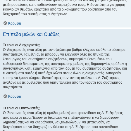
Τα εικονίδια θεμάτων είναι επιλεγμένες εικόνες από τον συγγραφέα σχετιζόμενες
με δημοσιεύσεις και υποδεικνύουν περιεχόμενό τους. Η δυνατότητα για χρήση
εικονιδίων θεμάτων εξαρτάται από τα δικαιώματα που ορίστηκαν από τον
διαχειριστή του συστήματος συζητήσεων.
Κορυφή
Επίπεδα μελών και Ομάδες
Τι είναι οι Διαχειριστές;
Οι Διαχειριστές είναι μέλη με τον υψηλότερο βαθμό ελέγχου σε όλο το σύστημα
συζητήσεων. Τα μέλη αυτά μπορούν να ελέγχουν όλες τις πτυχές της
λειτουργίας του συστήματος συζητήσεων, συμπεριλαμβανομένων του
καθορισμού δικαιωμάτων, της απαγόρευσης μελών, της δημιουργίας ομάδων ή
συντονιστών, κλπ., εξαρτώνται από τον ιδρυτή του συστήματος συζητήσεων και
τι δικαιώματα αυτός ή αυτή έχει δώσει στους άλλους διαχειριστές. Μπορούν
επίσης να έχουν πλήρεις δυνατότητες συντονιστή σε όλες τις Δ. Συζητήσεις,
ανάλογα με τις ρυθμίσεις που διατυπώνεται από τον ιδρυτή του συστήματος
συζητήσεων.
Κορυφή
Τι είναι οι Συντονιστές;
Οι Συντονιστές είναι μέλη (ή ομάδες μελών) που φροντίζουν τις Δ. Συζητήσεις
από μέρα σε μέρα. Έχουν το δικαίωμα να επεξεργάζονται ή να διαγράφουν
δημοσιεύσεις και να κλειδώνουν, να ξεκλειδώνουν, να μετακινούν, να
διαγράφουν και να διαχωρίζουν θέματα στη Δ. Συζήτηση που συντονίζουν.