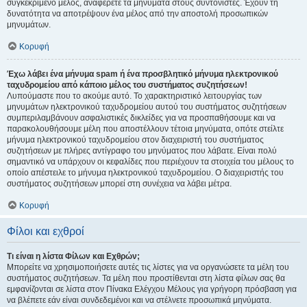
συγκεκριμένο μέλος, αναφέρετε τα μηνύματα στους συντονιστές. Έχουν τη
δυνατότητα να αποτρέψουν ένα μέλος από την αποστολή προσωπικών
μηνυμάτων.
Κορυφή
Έχω λάβει ένα μήνυμα spam ή ένα προσβλητικό μήνυμα ηλεκτρονικού
ταχυδρομείου από κάποιο μέλος του συστήματος συζητήσεων!
Λυπούμαστε που το ακούμε αυτό. Το χαρακτηριστικό λειτουργίας των
μηνυμάτων ηλεκτρονικού ταχυδρομείου αυτού του συστήματος συζητήσεων
συμπεριλαμβάνουν ασφαλιστικές δικλείδες για να προσπαθήσουμε και να
παρακολουθήσουμε μέλη που αποστέλλουν τέτοια μηνύματα, οπότε στείλτε
μήνυμα ηλεκτρονικού ταχυδρομείου στον διαχειριστή του συστήματος
συζητήσεων με πλήρες αντίγραφο του μηνύματος που λάβατε. Είναι πολύ
σημαντικό να υπάρχουν οι κεφαλίδες που περιέχουν τα στοιχεία του μέλους το
οποίο απέστειλε το μήνυμα ηλεκτρονικού ταχυδρομείου. Ο διαχειριστής του
συστήματος συζητήσεων μπορεί στη συνέχεια να λάβει μέτρα.
Κορυφή
Φίλοι και εχθροί
Τι είναι η λίστα Φίλων και Εχθρών;
Μπορείτε να χρησιμοποιήσετε αυτές τις λίστες για να οργανώσετε τα μέλη του
συστήματος συζητήσεων. Τα μέλη που προστίθενται στη λίστα φίλων σας θα
εμφανίζονται σε λίστα στον Πίνακα Ελέγχου Μέλους για γρήγορη πρόσβαση για
να βλέπετε εάν είναι συνδεδεμένοι και να στέλνετε προσωπικά μηνύματα.