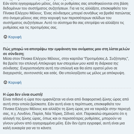
Εάν είστε εγγεγραμμένο μέλος, όλες οι ρυθμίσεις σας αποθηκεύονται στη βάση
δεδομένων του συστήματος συζητήσεων. Για να τις αλλάξετε, επισκεφθείτε τον
Πίνακα Ελέγχου Μέλους. Ένας σύνδεσμος μπορεί συνήθως να βρεθεί πατώντας
στο όνομα μέλους σας στην κορυφή των περισσότερων σελίδων του
συστήματος συζητήσεων. Αυτό το σύστημα θα σας επιτρέψει να αλλάξετε τις
ρυθμίσεις και τις προτιμήσεις σας.
Κορυφή
Πώς μπορώ να αποτρέψω την εμφάνιση του ονόματος μου στη λίστα μελών
σε σύνδεση;
Μέσα στον Πίνακα Ελέγχου Μέλους, στην καρτέλα “Προτιμήσεις Δ. Συζήτησης”,
θα βρείτε την επιλογή
Απόκρυψη των στοιχείων μου κατά τη διάρκεια της
σύνδεσης
. Ενεργοποιήστε αυτή την επιλογή και θα είστε ορατοί μόνο σε
διαχειριστές, συντονιστές και εσάς. Θα υπολογίζεστε ως μέλος με απόκρυψη.
Κορυφή
Η ώρα δεν είναι σωστή!
Είναι πιθανό η ώρα που εμφανίζεται να είναι από διαφορετική ζώνης ώρας από
αυτή στην οποία βρίσκεστε. Εάν αυτή είναι η περίπτωση, επισκεφθείτε τον
Πίνακα Ελέγχου Μέλους και αλλάξτε τη ζώνη ώρας για να ταιριάζει στην περιοχή
σας, π.χ. Λονδίνο, Παρίσι, Νέα Υόρκη, Σίδνεϋ, κλπ. Παρακαλώ σημειώστε ότι η
αλλαγή της ζώνης ώρας, όπως και οι περισσότερες ρυθμίσεις, μπορούν να
γίνουν μόνον από εγγεγραμμένα μέλη. Εάν δεν έχετε εγγραφεί, αυτή είναι μια
καλή ευκαιρία για να το κάνετε.