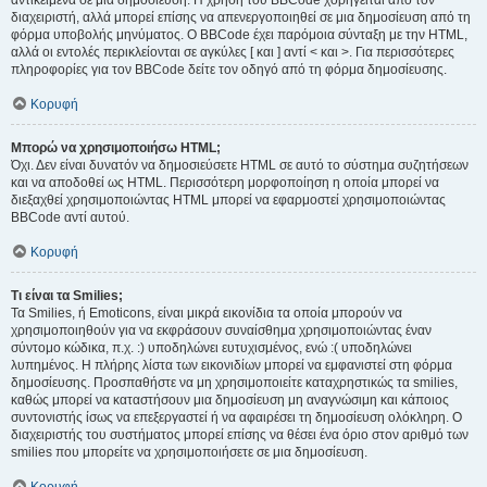
αντικείμενα σε μια δημοσίευση. Η χρήση του BBCode χορηγείται από τον
διαχειριστή, αλλά μπορεί επίσης να απενεργοποιηθεί σε μια δημοσίευση από τη
φόρμα υποβολής μηνύματος. Ο BBCode έχει παρόμοια σύνταξη με την HTML,
αλλά οι εντολές περικλείονται σε αγκύλες [ και ] αντί < και >. Για περισσότερες
πληροφορίες για τον BBCode δείτε τον οδηγό από τη φόρμα δημοσίευσης.
Κορυφή
Μπορώ να χρησιμοποιήσω HTML;
Όχι. Δεν είναι δυνατόν να δημοσιεύσετε HTML σε αυτό το σύστημα συζητήσεων
και να αποδοθεί ως HTML. Περισσότερη μορφοποίηση η οποία μπορεί να
διεξαχθεί χρησιμοποιώντας HTML μπορεί να εφαρμοστεί χρησιμοποιώντας
BBCode αντί αυτού.
Κορυφή
Τι είναι τα Smilies;
Τα Smilies, ή Emoticons, είναι μικρά εικονίδια τα οποία μπορούν να
χρησιμοποιηθούν για να εκφράσουν συναίσθημα χρησιμοποιώντας έναν
σύντομο κώδικα, π.χ. :) υποδηλώνει ευτυχισμένος, ενώ :( υποδηλώνει
λυπημένος. Η πλήρης λίστα των εικονιδίων μπορεί να εμφανιστεί στη φόρμα
δημοσίευσης. Προσπαθήστε να μη χρησιμοποιείτε καταχρηστικώς τα smilies,
καθώς μπορεί να καταστήσουν μια δημοσίευση μη αναγνώσιμη και κάποιος
συντονιστής ίσως να επεξεργαστεί ή να αφαιρέσει τη δημοσίευση ολόκληρη. Ο
διαχειριστής του συστήματος μπορεί επίσης να θέσει ένα όριο στον αριθμό των
smilies που μπορείτε να χρησιμοποιήσετε σε μια δημοσίευση.