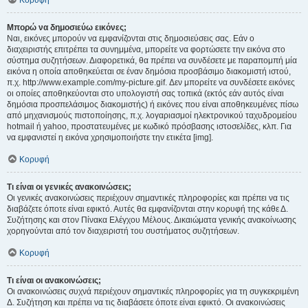
Κορυφή
Μπορώ να δημοσιεύω εικόνες;
Ναι, εικόνες μπορούν να εμφανίζονται στις δημοσιεύσεις σας. Εάν ο
διαχειριστής επιτρέπει τα συνημμένα, μπορείτε να φορτώσετε την εικόνα στο
σύστημα συζητήσεων. Διαφορετικά, θα πρέπει να συνδέσετε με παραπομπή μία
εικόνα η οποία αποθηκεύεται σε έναν δημόσια προσβάσιμο διακομιστή ιστού,
π.χ. http://www.example.com/my-picture.gif. Δεν μπορείτε να συνδέσετε εικόνες
οι οποίες αποθηκεύονται στο υπολογιστή σας τοπικά (εκτός εάν αυτός είναι
δημόσια προσπελάσιμος διακομιστής) ή εικόνες που είναι αποθηκευμένες πίσω
από μηχανισμούς πιστοποίησης, π.χ. λογαριασμοί ηλεκτρονικού ταχυδρομείου
hotmail ή yahoo, προστατευμένες με κωδικό πρόσβασης ιστοσελίδες, κλπ. Για
να εμφανιστεί η εικόνα χρησιμοποιήστε την ετικέτα [img].
Κορυφή
Τι είναι οι γενικές ανακοινώσεις;
Οι γενικές ανακοινώσεις περιέχουν σημαντικές πληροφορίες και πρέπει να τις
διαβάζετε όποτε είναι εφικτό. Αυτές θα εμφανίζονται στην κορυφή της κάθε Δ.
Συζήτησης και στον Πίνακα Ελέγχου Μέλους. Δικαιώματα γενικής ανακοίνωσης
χορηγούνται από τον διαχειριστή του συστήματος συζητήσεων.
Κορυφή
Τι είναι οι ανακοινώσεις;
Οι ανακοινώσεις συχνά περιέχουν σημαντικές πληροφορίες για τη συγκεκριμένη
Δ. Συζήτηση και πρέπει να τις διαβάσετε όποτε είναι εφικτό. Οι ανακοινώσεις