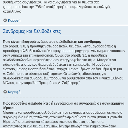
συστήματος συζητήσεων. Για να αναζητήσετε για τα θέματα σας,
χρησιμοποιείστε την “Ειδική αναζήτηση” και συμπληρώστε τις επιλογές
καταλλήλως.
Κορυφή
Συνδρομές και Σελιδοδείκτες
Ποια είναι η διαφορά ανάμεσα σε σελιδοδείκτη και συνδρομή;
Στο phpBB 3.0, η προσθήκη σελιδοδεικτών θεμάτων λειτουργούσε όπως η
προσθήκη σελιδοδεικτών σε ένα πρόγραμμα περιήγησης. Δεν ενημερωνόσασταν
όταν υπήρχε μια επικαιροποίηση. Όμως στο phpBB 3.1 η προσθήκη
σελιδοδεικτών είναι περισσότερο σαν να εγγραφείτε στο θέμα. Μπορείτε να
ειδοποιηθείτε όταν ένα θέμα σελιδοδείκτη έχει ενημερωθεί. Η συνδρομή,
ωστόσο, θα σας ειδοποιήσει όταν υπάρχει μια ενημέρωση σε ένα θέμα ή σε μια
Δ. Συζήτηση στο σύστημα συζητήσεων. Οι επιλογές ειδοποίησης για
σελιδοδείκτες και συνδρομές μπορούν να ρυθμιστούν από τον Πίνακα Ελέγχου
Μέλους, στην καρτέλα “Προτιμήσεις Δ. Συζήτησης”.
Κορυφή
Πώς προσθέτω σελιδοδείκτες ή εγγράφομαι σε συνδρομές σε συγκεκριμένα
θέματα;
Μπορείτε να προσθέσετε σελιδοδείκτη ή να εγγραφείτε σε συνδρομή σε κάποιο
συγκεκριμένο θέμα, πατώντας στον κατάλληλο σύνδεσμο στο μενού "Εργαλεία
θέματος", στο επάνω και κάτω μέρος κάποιου θέματος συζήτησης.
Απαντώντας σε ένα θέμα με σημειωμένη την επιλογή “Να ενημερωθώ όταν