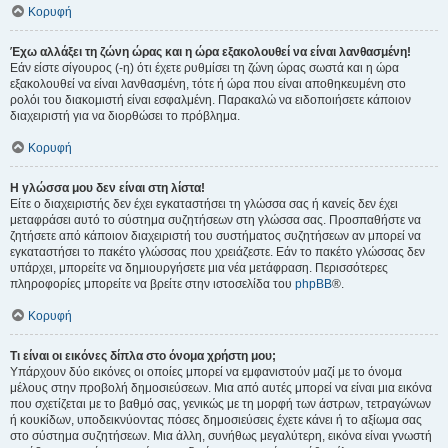
Κορυφή
Έχω αλλάξει τη ζώνη ώρας και η ώρα εξακολουθεί να είναι λανθασμένη!
Εάν είστε σίγουρος (-η) ότι έχετε ρυθμίσει τη ζώνη ώρας σωστά και η ώρα
εξακολουθεί να είναι λανθασμένη, τότε ή ώρα που είναι αποθηκευμένη στο
ρολόι του διακομιστή είναι εσφαλμένη. Παρακαλώ να ειδοποιήσετε κάποιον
διαχειριστή για να διορθώσει το πρόβλημα.
Κορυφή
Η γλώσσα μου δεν είναι στη λίστα!
Είτε ο διαχειριστής δεν έχει εγκαταστήσει τη γλώσσα σας ή κανείς δεν έχει
μεταφράσει αυτό το σύστημα συζητήσεων στη γλώσσα σας. Προσπαθήστε να
ζητήσετε από κάποιον διαχειριστή του συστήματος συζητήσεων αν μπορεί να
εγκαταστήσει το πακέτο γλώσσας που χρειάζεστε. Εάν το πακέτο γλώσσας δεν
υπάρχει, μπορείτε να δημιουργήσετε μια νέα μετάφραση. Περισσότερες
πληροφορίες μπορείτε να βρείτε στην ιστοσελίδα του
phpBB
®.
Κορυφή
Τι είναι οι εικόνες δίπλα στο όνομα χρήστη μου;
Υπάρχουν δύο εικόνες οι οποίες μπορεί να εμφανιστούν μαζί με το όνομα
μέλους στην προβολή δημοσιεύσεων. Μια από αυτές μπορεί να είναι μια εικόνα
που σχετίζεται με το βαθμό σας, γενικώς με τη μορφή των άστρων, τετραγώνων
ή κουκίδων, υποδεικνύοντας πόσες δημοσιεύσεις έχετε κάνει ή το αξίωμα σας
στο σύστημα συζητήσεων. Μια άλλη, συνήθως μεγαλύτερη, εικόνα είναι γνωστή