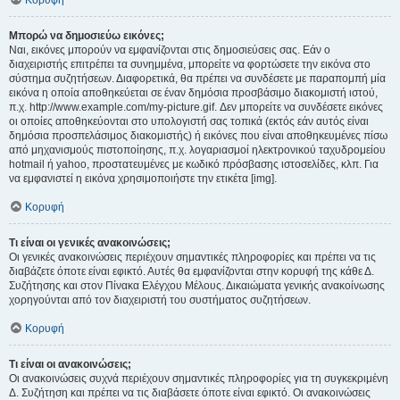
Κορυφή
Μπορώ να δημοσιεύω εικόνες;
Ναι, εικόνες μπορούν να εμφανίζονται στις δημοσιεύσεις σας. Εάν ο
διαχειριστής επιτρέπει τα συνημμένα, μπορείτε να φορτώσετε την εικόνα στο
σύστημα συζητήσεων. Διαφορετικά, θα πρέπει να συνδέσετε με παραπομπή μία
εικόνα η οποία αποθηκεύεται σε έναν δημόσια προσβάσιμο διακομιστή ιστού,
π.χ. http://www.example.com/my-picture.gif. Δεν μπορείτε να συνδέσετε εικόνες
οι οποίες αποθηκεύονται στο υπολογιστή σας τοπικά (εκτός εάν αυτός είναι
δημόσια προσπελάσιμος διακομιστής) ή εικόνες που είναι αποθηκευμένες πίσω
από μηχανισμούς πιστοποίησης, π.χ. λογαριασμοί ηλεκτρονικού ταχυδρομείου
hotmail ή yahoo, προστατευμένες με κωδικό πρόσβασης ιστοσελίδες, κλπ. Για
να εμφανιστεί η εικόνα χρησιμοποιήστε την ετικέτα [img].
Κορυφή
Τι είναι οι γενικές ανακοινώσεις;
Οι γενικές ανακοινώσεις περιέχουν σημαντικές πληροφορίες και πρέπει να τις
διαβάζετε όποτε είναι εφικτό. Αυτές θα εμφανίζονται στην κορυφή της κάθε Δ.
Συζήτησης και στον Πίνακα Ελέγχου Μέλους. Δικαιώματα γενικής ανακοίνωσης
χορηγούνται από τον διαχειριστή του συστήματος συζητήσεων.
Κορυφή
Τι είναι οι ανακοινώσεις;
Οι ανακοινώσεις συχνά περιέχουν σημαντικές πληροφορίες για τη συγκεκριμένη
Δ. Συζήτηση και πρέπει να τις διαβάσετε όποτε είναι εφικτό. Οι ανακοινώσεις