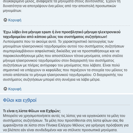
συγκεκριμένο μέλος, αναφέρετε τα μηνύματα στους συντονιστές. Έχουν τη
δυνατότητα να αποτρέψουν ένα μέλος από την αποστολή προσωπικών
μηνυμάτων.
Κορυφή
Έχω λάβει ένα μήνυμα spam ή ένα προσβλητικό μήνυμα ηλεκτρονικού
ταχυδρομείου από κάποιο μέλος του συστήματος συζητήσεων!
Λυπούμαστε που το ακούμε αυτό. Το χαρακτηριστικό λειτουργίας των
μηνυμάτων ηλεκτρονικού ταχυδρομείου αυτού του συστήματος συζητήσεων
συμπεριλαμβάνουν ασφαλιστικές δικλείδες για να προσπαθήσουμε και να
παρακολουθήσουμε μέλη που αποστέλλουν τέτοια μηνύματα, οπότε στείλτε
μήνυμα ηλεκτρονικού ταχυδρομείου στον διαχειριστή του συστήματος
συζητήσεων με πλήρες αντίγραφο του μηνύματος που λάβατε. Είναι πολύ
σημαντικό να υπάρχουν οι κεφαλίδες που περιέχουν τα στοιχεία του μέλους το
οποίο απέστειλε το μήνυμα ηλεκτρονικού ταχυδρομείου. Ο διαχειριστής του
συστήματος συζητήσεων μπορεί στη συνέχεια να λάβει μέτρα.
Κορυφή
Φίλοι και εχθροί
Τι είναι η λίστα Φίλων και Εχθρών;
Μπορείτε να χρησιμοποιήσετε αυτές τις λίστες για να οργανώσετε τα μέλη του
συστήματος συζητήσεων. Τα μέλη που προστίθενται στη λίστα φίλων σας θα
εμφανίζονται σε λίστα στον Πίνακα Ελέγχου Μέλους για γρήγορη πρόσβαση για
να βλέπετε εάν είναι συνδεδεμένοι και να στέλνετε προσωπικά μηνύματα.