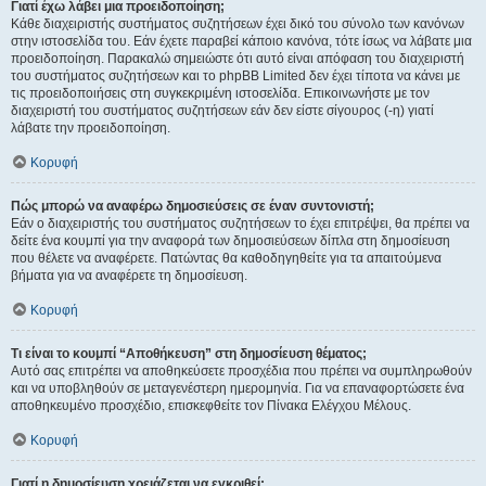
Γιατί έχω λάβει μια προειδοποίηση;
Κάθε διαχειριστής συστήματος συζητήσεων έχει δικό του σύνολο των κανόνων
στην ιστοσελίδα του. Εάν έχετε παραβεί κάποιο κανόνα, τότε ίσως να λάβατε μια
προειδοποίηση. Παρακαλώ σημειώστε ότι αυτό είναι απόφαση του διαχειριστή
του συστήματος συζητήσεων και το phpBB Limited δεν έχει τίποτα να κάνει με
τις προειδοποιήσεις στη συγκεκριμένη ιστοσελίδα. Επικοινωνήστε με τον
διαχειριστή του συστήματος συζητήσεων εάν δεν είστε σίγουρος (-η) γιατί
λάβατε την προειδοποίηση.
Κορυφή
Πώς μπορώ να αναφέρω δημοσιεύσεις σε έναν συντονιστή;
Εάν ο διαχειριστής του συστήματος συζητήσεων το έχει επιτρέψει, θα πρέπει να
δείτε ένα κουμπί για την αναφορά των δημοσιεύσεων δίπλα στη δημοσίευση
που θέλετε να αναφέρετε. Πατώντας θα καθοδηγηθείτε για τα απαιτούμενα
βήματα για να αναφέρετε τη δημοσίευση.
Κορυφή
Τι είναι το κουμπί “Αποθήκευση” στη δημοσίευση θέματος;
Αυτό σας επιτρέπει να αποθηκεύσετε προσχέδια που πρέπει να συμπληρωθούν
και να υποβληθούν σε μεταγενέστερη ημερομηνία. Για να επαναφορτώσετε ένα
αποθηκευμένο προσχέδιο, επισκεφθείτε τον Πίνακα Ελέγχου Μέλους.
Κορυφή
Γιατί η δημοσίευση χρειάζεται να εγκριθεί;