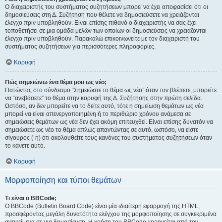
Ο διαχειριστής του συστήματος συζητήσεων μπορεί να έχει αποφασίσει ότι οι
δημοσιεύσεις στη Δ. Συζήτηση που θέλετε να δημοσιεύσετε να χρειάζονται
έλεγχο πριν υποβληθούν. Είναι επίσης πιθανό ο διαχειριστής να σας έχει
τοποθετήσει σε μια ομάδα μελών των οποίων οι δημοσιεύσεις να χρειάζονται
έλεγχο πριν υποβληθούν. Παρακαλώ επικοινωνείτε με τον διαχειριστή του
συστήματος συζητήσεων για περισσότερες πληροφορίες.
Κορυφή
Πώς σημειώνω ένα θέμα μου ως νέο;
Πατώντας στο σύνδεσμο “Σημειώστε το θέμα ως νέο” όταν τον βλέπετε, μπορείτε
να “ανεβάσετε” το θέμα στην κορυφή της Δ. Συζήτησης στην πρώτη σελίδα.
Ωστόσο, αν δεν μπορείτε να το δείτε αυτό, τότε η σημείωση θεμάτων ως νέα
μπορεί να είναι απενεργοποιημένη ή το περιθώριο χρόνου ανάμεσα σε
σημειώσεις θεμάτων ως νέα δεν έχει ακόμη επιτευχθεί. Είναι επίσης δυνατόν να
σημειώσετε ως νέο το θέμα απλώς απαντώντας σε αυτό, ωστόσο, να είστε
σίγουρος (-η) ότι ακολουθείτε τους κανόνες του συστήματος συζητήσεων όταν
το κάνετε αυτό.
Κορυφή
Μορφοποίηση και τύποι θεμάτων
Τι είναι ο BBCode;
Ο BBCode (Bulletin Board Code) είναι μία ιδιαίτερη εφαρμογή της HTML,
προσφέροντας μεγάλη δυνατότητα ελέγχου της μορφοποίησης σε συγκεκριμένα