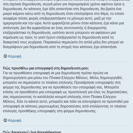
στη σχετική δημοσίευση, συχνά μόνο για περιορισμένο χρόνο αφότου έγινε η
δημοσίευση. Αν κάποιος έχει ήδη απαντήσει στη δημοσίευση, θα βρείτε ένα
μικρό κείμενο κάτω από τη δημοσίευση όταν επιστρέψετε στο θέμα, το οποίο
αναφέρει πόσες φορές επεξεργαστήκατε το μήνυμα αυτό, μαζί με την
ημερομηνία και την ώρα. Αυτό εμφανίζεται μόνον όταν κάποιος έχει κάνει μια
απάντηση. Δεν θα εμφανίζεται αν ένας συντονιστής ή διαχειριστής
επεξεργάστηκε τη δημοσίευση, ωστόσο αυτοί μπορούν να αφήσουν μια
σημείωση ως προς το γιατί έχουν επεξεργαστεί τη δημοσίευση κατά τη
διακριτική τους ευχέρεια. Παρακαλώ σημειώστε ότι απλά μέλη δεν μπορεί να
διαγράψουν μια δημοσίευση από τη στιγμή που κάποιος έχει απαντήσει.
Κορυφή
Πώς προσθέτω μια υπογραφή στη δημοσίευση μου;
Για να προσθέσετε υπογραφή σε μια δημοσίευση πρέπει πρώτα να
δημιουργήσετε μια μέσω του Πίνακα Ελέγχου Μέλους. Μόλις δημιουργηθεί,
μπορείτε να σημειώσετε το πλαίσιο επιλογής
Προσάρτηση υπογραφής
στη
φόρμα της δημοσίευσης για να προσθέσετε την υπογραφή σας. Μπορείτε
επίσης να προσθέσετε μια υπογραφή ως προεπιλογή για όλες τις δημοσιεύσεις
σας σημειώνοντας το κατάλληλο κουμπί επιλογής στον Πίνακα Ελέγχου
Μέλους. Εάν το κάνετε αυτό, μπορείτε και πάλι να αποτρέψετε να προστεθεί μια
υπογραφή σε κάποιες μεμονωμένες δημοσιεύσεις από-επιλέγοντας το πλαίσιο
επιλογής προσθήκης υπογραφής στη φόρμα δημοσίευσης.
Κορυφή
Πώς δημιουργώ ένα δημοψήφισμα;