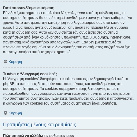
Γιατί αποσυνδέομαι αυτόματα;
Εάν δεν έχετε σημειώσει το πλαίσιο
Να με θυμάσαι
κατά τη σύνδεση σας, το
σύστημα συζητήσεων θα σας διατηρεί συνδεδεμένο μόνο για έναν καθορισμένο
χρόνο. Αυτό αποτρέπει την κατάχρηση του λογαριασμού σας από κάποιον
άλλο. Για να παραμείνετε συνδεδεμένοι, σημειώστε το πλαίσιο
Να με θυμάσαι
κατά τη σύνδεση σας. Αυτό δεν συνιστάται εάν συνδέεστε στο σύστημα
συζητήσεων από έναν κοινόχρηστο υπολογιστή, π.χ. βιβλιοθήκη, internet cafe,
πανεπιστημιακό εργαστήριο υπολογιστών, κλπ. Εάν δεν βλέπετε αυτό το
πλαίσιο επιλογής σημαίνει ότι ο διαχειριστής του συστήματος συζητήσεων έχει
απενεργοποιήσει αυτό το χαρακτηριστικό.
Κορυφή
Τι κάνει η “Διαγραφή cookies”;
Η “Διαγραφή cookies” διαγράφει τα cookies που έχουν δημιουργηθεί από το
phpBB τα οποία σας διατηρούν πιστοποιημένους και συνδεδεμένους στο
σύστημα συζητήσεων. Τα cookies παρέχουν επίσης λειτουργίες όπως η
παρακολούθηση αναγνωσμένων εάν είναι ενεργοποιημένη από τον διαχειριστή
του συστήματος συζητήσεων. Εάν έχετε προβλήματα σύνδεσης ή αποσύνδεσης,
η διαγραφή των cookies του συστήματος συζητήσεων ίσως βοηθήσει.
Κορυφή
Προτιμήσεις μέλους και ρυθμίσεις
Πώς μπορώ να αλλάξω τις ρυθμίσεις μου;