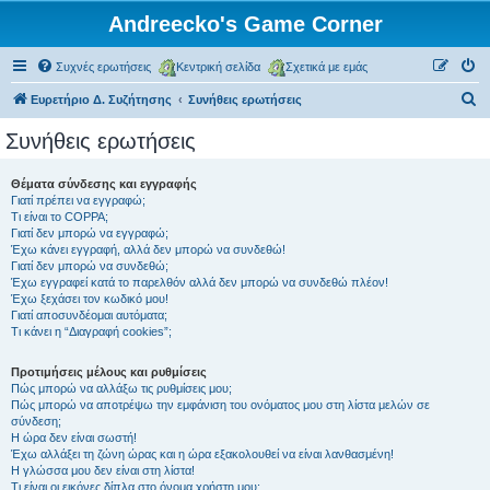
Andreecko's Game Corner
Συχνές ερωτήσεις
Κεντρική σελίδα
Σχετικά με εμάς
Α
Ευρετήριο Δ. Συζήτησης
Συνήθεις ερωτήσεις
ν
Συνήθεις ερωτήσεις
α
ζ
Θέματα σύνδεσης και εγγραφής
Γιατί πρέπει να εγγραφώ;
ή
Τι είναι το COPPA;
τ
Γιατί δεν μπορώ να εγγραφώ;
Έχω κάνει εγγραφή, αλλά δεν μπορώ να συνδεθώ!
η
Γιατί δεν μπορώ να συνδεθώ;
Έχω εγγραφεί κατά το παρελθόν αλλά δεν μπορώ να συνδεθώ πλέον!
σ
Έχω ξεχάσει τον κωδικό μου!
η
Γιατί αποσυνδέομαι αυτόματα;
Τι κάνει η “Διαγραφή cookies”;
Προτιμήσεις μέλους και ρυθμίσεις
Πώς μπορώ να αλλάξω τις ρυθμίσεις μου;
Πώς μπορώ να αποτρέψω την εμφάνιση του ονόματος μου στη λίστα μελών σε
σύνδεση;
Η ώρα δεν είναι σωστή!
Έχω αλλάξει τη ζώνη ώρας και η ώρα εξακολουθεί να είναι λανθασμένη!
Η γλώσσα μου δεν είναι στη λίστα!
Τι είναι οι εικόνες δίπλα στο όνομα χρήστη μου;