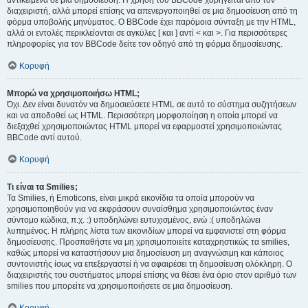
αντικείμενα σε μια δημοσίευση. Η χρήση του BBCode χορηγείται από τον
διαχειριστή, αλλά μπορεί επίσης να απενεργοποιηθεί σε μια δημοσίευση από τη
φόρμα υποβολής μηνύματος. Ο BBCode έχει παρόμοια σύνταξη με την HTML,
αλλά οι εντολές περικλείονται σε αγκύλες [ και ] αντί < και >. Για περισσότερες
πληροφορίες για τον BBCode δείτε τον οδηγό από τη φόρμα δημοσίευσης.
Κορυφή
Μπορώ να χρησιμοποιήσω HTML;
Όχι. Δεν είναι δυνατόν να δημοσιεύσετε HTML σε αυτό το σύστημα συζητήσεων
και να αποδοθεί ως HTML. Περισσότερη μορφοποίηση η οποία μπορεί να
διεξαχθεί χρησιμοποιώντας HTML μπορεί να εφαρμοστεί χρησιμοποιώντας
BBCode αντί αυτού.
Κορυφή
Τι είναι τα Smilies;
Τα Smilies, ή Emoticons, είναι μικρά εικονίδια τα οποία μπορούν να
χρησιμοποιηθούν για να εκφράσουν συναίσθημα χρησιμοποιώντας έναν
σύντομο κώδικα, π.χ. :) υποδηλώνει ευτυχισμένος, ενώ :( υποδηλώνει
λυπημένος. Η πλήρης λίστα των εικονιδίων μπορεί να εμφανιστεί στη φόρμα
δημοσίευσης. Προσπαθήστε να μη χρησιμοποιείτε καταχρηστικώς τα smilies,
καθώς μπορεί να καταστήσουν μια δημοσίευση μη αναγνώσιμη και κάποιος
συντονιστής ίσως να επεξεργαστεί ή να αφαιρέσει τη δημοσίευση ολόκληρη. Ο
διαχειριστής του συστήματος μπορεί επίσης να θέσει ένα όριο στον αριθμό των
smilies που μπορείτε να χρησιμοποιήσετε σε μια δημοσίευση.