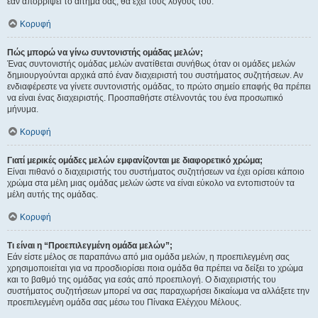
εάν απορρίψει το αίτημα σας, θα έχει τους λόγους του.
Κορυφή
Πώς μπορώ να γίνω συντονιστής ομάδας μελών;
Ένας συντονιστής ομάδας μελών ανατίθεται συνήθως όταν οι ομάδες μελών
δημιουργούνται αρχικά από έναν διαχειριστή του συστήματος συζητήσεων. Αν
ενδιαφέρεστε να γίνετε συντονιστής ομάδας, το πρώτο σημείο επαφής θα πρέπει
να είναι ένας διαχειριστής. Προσπαθήστε στέλνοντάς του ένα προσωπικό
μήνυμα.
Κορυφή
Γιατί μερικές ομάδες μελών εμφανίζονται με διαφορετικό χρώμα;
Είναι πιθανό ο διαχειριστής του συστήματος συζητήσεων να έχει ορίσει κάποιο
χρώμα στα μέλη μιας ομάδας μελών ώστε να είναι εύκολο να εντοπιστούν τα
μέλη αυτής της ομάδας.
Κορυφή
Τι είναι η “Προεπιλεγμένη ομάδα μελών”;
Εάν είστε μέλος σε παραπάνω από μια ομάδα μελών, η προεπιλεγμένη σας
χρησιμοποιείται για να προσδιορίσει ποια ομάδα θα πρέπει να δείξει το χρώμα
και το βαθμό της ομάδας για εσάς από προεπιλογή. Ο διαχειριστής του
συστήματος συζητήσεων μπορεί να σας παραχωρήσει δικαίωμα να αλλάξετε την
προεπιλεγμένη ομάδα σας μέσω του Πίνακα Ελέγχου Μέλους.