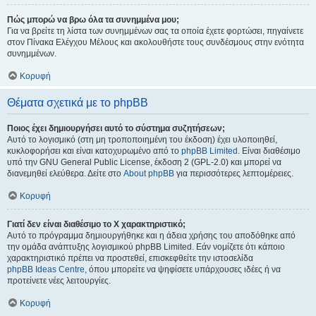
Πώς μπορώ να βρω όλα τα συνημμένα μου;
Για να βρείτε τη λίστα των συνημμένων σας τα οποία έχετε φορτώσει, πηγαίνετε
στον Πίνακα Ελέγχου Μέλους και ακολουθήστε τους συνδέσμους στην ενότητα
συνημμένων.
Κορυφή
Θέματα σχετικά με το phpBB
Ποιος έχει δημιουργήσει αυτό το σύστημα συζητήσεων;
Αυτό το λογισμικό (στη μη τροποποιημένη του έκδοση) έχει υλοποιηθεί,
κυκλοφορήσει και είναι κατοχυρωμένο από το
phpBB Limited
. Είναι διαθέσιμο
υπό την GNU General Public License, έκδοση 2 (GPL-2.0) και μπορεί να
διανεμηθεί ελεύθερα. Δείτε στο
About phpBB
για περισσότερες λεπτομέρειες.
Κορυφή
Γιατί δεν είναι διαθέσιμο το Χ χαρακτηριστικό;
Αυτό το πρόγραμμα δημιουργήθηκε και η άδεια χρήσης του αποδόθηκε από
την ομάδα ανάπτυξης λογισμικού phpBB Limited. Εάν νομίζετε ότι κάποιο
χαρακτηριστικό πρέπει να προστεθεί, επισκεφθείτε την ιστοσελίδα
phpBB Ideas Centre
, όπου μπορείτε να ψηφίσετε υπάρχουσες ιδέες ή να
προτείνετε νέες λειτουργίες.
Κορυφή