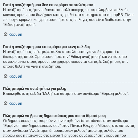
Γιατί η αναζήτησή μου δεν επιστρέφει αποτελέσματα;
Η αναζήτησή σας ήταν πιθανότατα πολύ ασαφής και περιελάμβανε πολλούς
κοινούς όρους που δεν έχουν καταχωρηθεί στο ευρετήριο από το phpBB. Γίνετε
πιο συγκεκριμένοι και χρησιμοποιήσετε τις επιλογές που είναι διαθέσιμες στην
“Ειδική αναζήτηση”.
Κορυφή
Γιατί η αναζήτηση μου επιστρέφει μια κενή σελίδα;
Η αναζήτησή σας επέστρεψε πολλά αποτελέσματα για να διαχειριστεί ο
διακομιστής ιστού. Χρησιμοποιήστε την “Ειδική αναζήτηση” και να είστε πιο
συγκεκριμένοι στους όρους που χρησιμοποιούνται και τις Δ. Συζητήσεις στις
οποίες θέλετε να γίνει η αναζήτηση.
Κορυφή
Πώς μπορώ να αναζητήσω για μέλη;
Επισκεφθείτε τη σελίδα "Μέλη" και πατήστε στον σύνδεσμο “Εύρεση μέλους”.
Κορυφή
Πώς μπορώ να βρω τις δημοσιεύσεις μου και τα θέματά μου;
Οι δημοσιεύσεις σας μπορούν να ανακτηθούν είτε πατώντας στον σύνδεσμο
“Εμφάνιση των δημοσιεύσεών σας” στον Πίνακα Ελέγχου Μέλους, είτε πατώντας
στον σύνδεσμο “Αναζήτηση δημοσιεύσεων μέλους” μέσω της σελίδας του
προφίλ σας ή πατώντας στο μενού “Γρήγορες συνδέσεις” στην κορυφή του