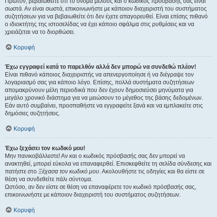
Πρώτον, βεβαιωθείτε ότι το όνομα μέλους και ο κωδικός πρόσβασής σας είναι
σωστά. Αν είναι σωστά, επικοινωνήστε με κάποιον διαχειριστή του συστήματος
συζητήσεων για να βεβαιωθείτε ότι δεν έχετε απαγορευθεί. Είναι επίσης πιθανό
ο ιδιοκτήτης της ιστοσελίδας να έχει κάποιο σφάλμα στις ρυθμίσεις και να
χρειάζεται να το διορθώσει.
Κορυφή
Έχω εγγραφεί κατά το παρελθόν αλλά δεν μπορώ να συνδεθώ πλέον!
Είναι πιθανό κάποιος διαχειριστής να απενεργοποίησε ή να διέγραψε τον
λογαριασμό σας για κάποιο λόγο. Επίσης, πολλά συστήματα συζητήσεων
απομακρύνουν μέλη περιοδικά που δεν έχουν δημοσιεύσει μηνύματα για
μεγάλο χρονικό διάστημα για να μειώσουν το μέγεθος της βάσης δεδομένων.
Εάν αυτό συμβαίνει, προσπαθήστε να εγγραφείτε ξανά και να εμπλακείτε στις
δημόσιες συζητήσεις.
Κορυφή
Έχω ξεχάσει τον κωδικό μου!
Μην πανικοβάλλεστε! Αν και ο κωδικός πρόσβασής σας δεν μπορεί να
ανακτηθεί, μπορεί εύκολα να επαναφερθεί. Επισκεφθείτε τη σελίδα σύνδεσης και
πατήστε στο
Ξέχασα τον κωδικό μου
. Ακολουθήστε τις οδηγίες και θα είστε σε
θέση να συνδεθείτε πάλι σύντομα.
Ωστόσο, αν δεν είστε σε θέση να επαναφέρετε τον κωδικό πρόσβασής σας,
επικοινωνήστε με κάποιον διαχειριστή του συστήματος συζητήσεων.
Κορυφή