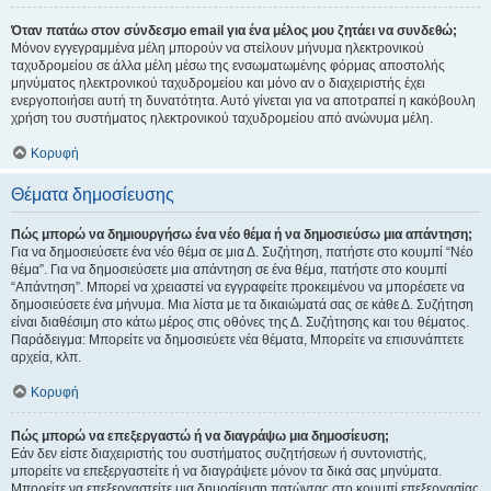
Όταν πατάω στον σύνδεσμο email για ένα μέλος μου ζητάει να συνδεθώ;
Μόνον εγγεγραμμένα μέλη μπορούν να στείλουν μήνυμα ηλεκτρονικού
ταχυδρομείου σε άλλα μέλη μέσω της ενσωματωμένης φόρμας αποστολής
μηνύματος ηλεκτρονικού ταχυδρομείου και μόνο αν ο διαχειριστής έχει
ενεργοποιήσει αυτή τη δυνατότητα. Αυτό γίνεται για να αποτραπεί η κακόβουλη
χρήση του συστήματος ηλεκτρονικού ταχυδρομείου από ανώνυμα μέλη.
Κορυφή
Θέματα δημοσίευσης
Πώς μπορώ να δημιουργήσω ένα νέο θέμα ή να δημοσιεύσω μια απάντηση;
Για να δημοσιεύσετε ένα νέο θέμα σε μια Δ. Συζήτηση, πατήστε στο κουμπί “Νέο
θέμα”. Για να δημοσιεύσετε μια απάντηση σε ένα θέμα, πατήστε στο κουμπί
“Απάντηση”. Μπορεί να χρειαστεί να εγγραφείτε προκειμένου να μπορέσετε να
δημοσιεύσετε ένα μήνυμα. Μια λίστα με τα δικαιώματά σας σε κάθε Δ. Συζήτηση
είναι διαθέσιμη στο κάτω μέρος στις οθόνες της Δ. Συζήτησης και του θέματος.
Παράδειγμα: Μπορείτε να δημοσιεύετε νέα θέματα, Μπορείτε να επισυνάπτετε
αρχεία, κλπ.
Κορυφή
Πώς μπορώ να επεξεργαστώ ή να διαγράψω μια δημοσίευση;
Εάν δεν είστε διαχειριστής του συστήματος συζητήσεων ή συντονιστής,
μπορείτε να επεξεργαστείτε ή να διαγράψετε μόνον τα δικά σας μηνύματα.
Μπορείτε να επεξεργαστείτε μια δημοσίευση πατώντας στο κουμπί επεξεργασίας