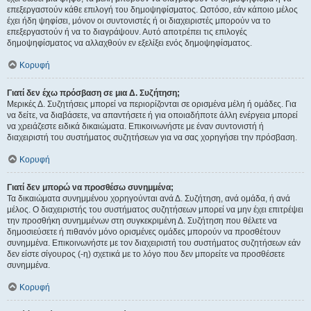
επεξεργαστούν κάθε επιλογή του δημοψηφίσματος. Ωστόσο, εάν κάποιο μέλος
έχει ήδη ψηφίσει, μόνον οι συντονιστές ή οι διαχειριστές μπορούν να το
επεξεργαστούν ή να το διαγράψουν. Αυτό αποτρέπει τις επιλογές
δημοψηφίσματος να αλλαχθούν εν εξελίξει ενός δημοψηφίσματος.
Κορυφή
Γιατί δεν έχω πρόσβαση σε μια Δ. Συζήτηση;
Μερικές Δ. Συζητήσεις μπορεί να περιορίζονται σε ορισμένα μέλη ή ομάδες. Για
να δείτε, να διαβάσετε, να απαντήσετε ή για οποιαδήποτε άλλη ενέργεια μπορεί
να χρειάζεστε ειδικά δικαιώματα. Επικοινωνήστε με έναν συντονιστή ή
διαχειριστή του συστήματος συζητήσεων για να σας χορηγήσει την πρόσβαση.
Κορυφή
Γιατί δεν μπορώ να προσθέσω συνημμένα;
Τα δικαιώματα συνημμένου χορηγούνται ανά Δ. Συζήτηση, ανά ομάδα, ή ανά
μέλος. Ο διαχειριστής του συστήματος συζητήσεων μπορεί να μην έχει επιτρέψει
την προσθήκη συνημμένων στη συγκεκριμένη Δ. Συζήτηση που θέλετε να
δημοσιεύσετε ή πιθανόν μόνο ορισμένες ομάδες μπορούν να προσθέτουν
συνημμένα. Επικοινωνήστε με τον διαχειριστή του συστήματος συζητήσεων εάν
δεν είστε σίγουρος (-η) σχετικά με το λόγο που δεν μπορείτε να προσθέσετε
συνημμένα.
Κορυφή