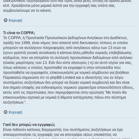
ηλεκτρονικού ταχυδρομείου από και προς άλλα μέλη, ένταξη σε ομάδα μελών,
κλπ. Χρειάζονται μόνο μερικά λεπτά για την εγγραφή σας οπότε σας
συμβουλεύουμε να το κάνετε.
Κορυφή
Τι είναι το COPPA;
Το COPPA, ή Προστασία Προσωπικών Δεδομένων Ανηλίκων στο Διαδίκτυο,
πράξη του 1998, είναι νόμος που απαιτεί από δικτυακούς τόπους οι οποίοι
μπορούν να συλλέγουν πληροφορίες από ανηλίκους κάτω των 13 ετών να
έχουν γραπτή γονική συναίνεση ή κάποια άλλη μέθοδο νομικής επιβεβαίωσης
κηδεμόνα, που να επιτρέπει τη συλλογή προσωπικών δεδομένων από ανήλικο
ηλικίας μικρότερης των 13. Εάν δεν είστε σίγουρος (-η) αν αυτό ισχύει για σας,
όπως κάποιος ο οποίος προσπαθεί να εγγραφεί ή στην ιστοσελίδα που
προσπαθείτε να εγγραφείτε, επικοινωνήστε με νομικό σύμβουλο για βοήθεια.
Παρακαλώ σημειώστε ότι το phpBB Limited και ο ιδιοκτήτης του εν λόγω
συστήματος συζητήσεων δεν μπορεί να δώσει νομική συμβουλή και δεν είναι
ένα σημείο επαφής για ενδοιασμούς νομικού χαρακτήρα οποιουδήποτε είδους,
εκτός από τις περιπτώσεις που περιγράφονται στην ερώτηση “Με ποιόν θα
επικοινωνήσω σχετικά με νομικά ή θέματα κατάχρησης πάνω στο σύστημα
συζητήσεων;”.
Κορυφή
Γιατί δεν μπορώ να εγγραφώ;
Είναι πιθανόν κάποιος διαχειριστής του συστήματος συζητήσεων να έχει
απενεργοποιήσει τις εγγραφές για να αποτρέψει νέους επισκέπτες να