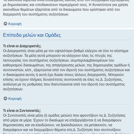
Τα εικονίδια θεμάτων είναι επιλεγμένες εικόνες από τον συγγραφέα σχετιζόμενες
με δημοσιεύσεις και υποδεικνύουν περιεχόμενό τους. Η δυνατότητα για χρήση
εικονιδίων θεμάτων εξαρτάται από τα δικαιώματα που ορίστηκαν από τον
διαχειριστή του συστήματος συζητήσεων.
Κορυφή
Επίπεδα μελών και Ομάδες
Τι είναι οι Διαχειριστές;
Οι Διαχειριστές είναι μέλη με τον υψηλότερο βαθμό ελέγχου σε όλο το σύστημα
συζητήσεων. Τα μέλη αυτά μπορούν να ελέγχουν όλες τις πτυχές της
λειτουργίας του συστήματος συζητήσεων, συμπεριλαμβανομένων του
καθορισμού δικαιωμάτων, της απαγόρευσης μελών, της δημιουργίας ομάδων ή
συντονιστών, κλπ., εξαρτώνται από τον ιδρυτή του συστήματος συζητήσεων και
τι δικαιώματα αυτός ή αυτή έχει δώσει στους άλλους διαχειριστές. Μπορούν
επίσης να έχουν πλήρεις δυνατότητες συντονιστή σε όλες τις Δ. Συζητήσεις,
ανάλογα με τις ρυθμίσεις που διατυπώνεται από τον ιδρυτή του συστήματος
συζητήσεων.
Κορυφή
Τι είναι οι Συντονιστές;
Οι Συντονιστές είναι μέλη (ή ομάδες μελών) που φροντίζουν τις Δ. Συζητήσεις
από μέρα σε μέρα. Έχουν το δικαίωμα να επεξεργάζονται ή να διαγράφουν
δημοσιεύσεις και να κλειδώνουν, να ξεκλειδώνουν, να μετακινούν, να
διαγράφουν και να διαχωρίζουν θέματα στη Δ. Συζήτηση που συντονίζουν.