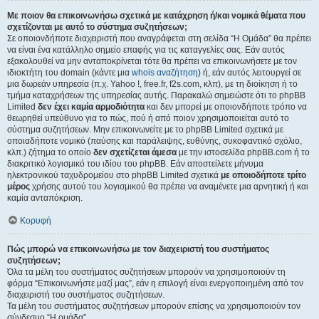
Με ποιον θα επικοινωνήσω σχετικά με κατάχρηση ή/και νομικά θέματα που
σχετίζονται με αυτό το σύστημα συζητήσεων;
Σε οποιονδήποτε διαχειριστή που αναγράφεται στη σελίδα “Η Ομάδα” θα πρέπει
να είναι ένα κατάλληλο σημείο επαφής για τις καταγγελίες σας. Εάν αυτός
εξακολουθεί να μην ανταποκρίνεται τότε θα πρέπει να επικοινωνήσετε με τον
ιδιοκτήτη του domain (κάντε μια
whois αναζήτηση
) ή, εάν αυτός λειτουργεί σε
μια δωρεάν υπηρεσία (π.χ. Yahoo !, free.fr, f2s.com, κλπ), με τη διοίκηση ή το
τμήμα καταχρήσεων της υπηρεσίας αυτής. Παρακαλώ σημειώστε ότι το phpBB
Limited
δεν έχει καμία αρμοδιότητα
και δεν μπορεί με οποιονδήποτε τρόπο να
θεωρηθεί υπεύθυνο για το πώς, πού ή από ποιον χρησιμοποιείται αυτό το
σύστημα συζητήσεων. Μην επικοινωνείτε με το phpBB Limited σχετικά με
οποιαδήποτε νομικό (παύσης και παράλειψης, ευθύνης, συκοφαντικό σχόλιο,
κλπ.) ζήτημα το οποίο
δεν σχετίζεται άμεσα
με την ιστοσελίδα phpBB.com ή το
διακριτικό λογισμικό του ιδίου του phpBB. Εάν αποστείλετε μήνυμα
ηλεκτρονικού ταχυδρομείου στο phpBB Limited σχετικά
με οποιοδήποτε τρίτο
μέρος
χρήσης αυτού του λογισμικού θα πρέπει να αναμένετε μια αρνητική ή και
καμία ανταπόκριση.
Κορυφή
Πώς μπορώ να επικοινωνήσω με τον διαχειριστή του συστήματος
συζητήσεων;
Όλα τα μέλη του συστήματος συζητήσεων μπορούν να χρησιμοποιούν τη
φόρμα “Επικοινωνήστε μαζί μας”, εάν η επιλογή είναι ενεργοποιημένη από τον
διαχειριστή του συστήματος συζητήσεων.
Τα μέλη του συστήματος συζητήσεων μπορούν επίσης να χρησιμοποιούν τον
σύνδεσμο “Η ομάδα”.