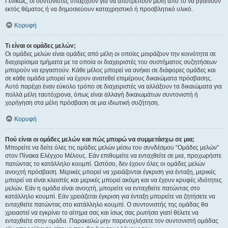
Γενικώς, οι συντονιστές υπάρχουν για να αποτρέπουν μέλη από το να βγαίνουν
εκτός θέματος ή να δημοσιεύουν καταχρηστικό ή προσβλητικό υλικό.
Κορυφή
Τι είναι οι ομάδες μελών;
Οι ομάδες μελών είναι ομάδες από μέλη οι οποίες μοιράζουν την κοινότητα σε
διαχειρίσιμα τμήματα με τα οποία οι διαχειριστές του συστήματος συζητήσεων
μπορούν να εργαστούν. Κάθε μέλος μπορεί να ανήκει σε διάφορες ομάδες και
σε κάθε ομάδα μπορεί να έχουν ανατεθεί επιμέρους δικαιώματα πρόσβασης.
Αυτό παρέχει έναν εύκολο τρόπο σε διαχειριστές να αλλάξουν τα δικαιώματα για
πολλά μέλη ταυτόχρονα, όπως είναι αλλαγή δικαιωμάτων συντονιστή ή
χορήγηση στα μέλη πρόσβαση σε μια ιδιωτική συζήτηση.
Κορυφή
Πού είναι οι ομάδες μελών και πώς μπορώ να συμμετάσχω σε μια;
Μπορείτε να δείτε όλες τις ομάδες μελών μέσω του συνδέσμου “Ομάδες μελών”
στον Πίνακα Ελέγχου Μέλους. Εάν επιθυμείτε να ενταχθείτε σε μια, προχωρήστε
πατώντας το κατάλληλο κουμπί. Ωστόσο, δεν έχουν όλες οι ομάδες μελών
ανοιχτή πρόσβαση. Μερικές μπορεί να χρειάζονται έγκριση για ένταξη, μερικές
μπορεί να είναι κλειστές και μερικές μπορεί ακόμη και να έχουν κρυφές ιδιότητες
μελών. Εάν η ομάδα είναι ανοιχτή, μπορείτε να ενταχθείτε πατώντας στο
κατάλληλο κουμπί. Εάν χρειάζεται έγκριση για ένταξη μπορείτε να ζητήσετε να
ενταχθείτε πατώντας στο κατάλληλο κουμπί. Ο συντονιστής της ομάδας θα
χρειαστεί να εγκρίνει το αίτημα σας και ίσως σας ρωτήσει γιατί θέλετε να
ενταχθείτε στην ομάδα. Παρακαλώ μην παρενοχλήσετε τον συντονιστή ομάδας