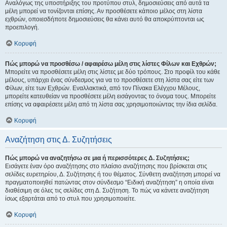
Αναλόγως της υποστήριξης του προτύπου στυλ, δημοσιεύσεις από αυτά τα
μέλη μπορεί να τονίζονται επίσης. Αν προσθέσετε κάποιο μέλος στη λίστα
εχθρών, οποιεσδήποτε δημοσιεύσεις θα κάνει αυτό θα αποκρύπτονται ως
προεπιλογή.
Κορυφή
Πώς μπορώ να προσθέσω / αφαιρέσω μέλη στις λίστες Φίλων και Εχθρών;
Μπορείτε να προσθέσετε μέλη στις λίστες με δύο τρόπους. Στο προφίλ του κάθε
μέλους, υπάρχει ένας σύνδεσμος για να το προσθέσετε στη λίστα σας είτε των
Φίλων, είτε των Εχθρών. Εναλλακτικά, από τον Πίνακα Ελέγχου Μέλους,
μπορείτε κατευθείαν να προσθέσετε μέλη εισάγοντας το όνομα τους. Μπορείτε
επίσης να αφαιρέσετε μέλη από τη λίστα σας χρησιμοποιώντας την ίδια σελίδα.
Κορυφή
Αναζήτηση στις Δ. Συζητήσεις
Πώς μπορώ να αναζητήσω σε μια ή περισσότερες Δ. Συζητήσεις;
Εισάγετε έναν όρο αναζήτησης στο πλαίσιο αναζήτησης που βρίσκεται στις
σελίδες ευρετηρίου, Δ. Συζήτησης ή του θέματος. Σύνθετη αναζήτηση μπορεί να
πραγματοποιηθεί πατώντας στον σύνδεσμο “Ειδική αναζήτηση” η οποία είναι
διαθέσιμη σε όλες τις σελίδες στη Δ. Συζήτηση. Το πώς να κάνετε αναζήτηση
ίσως εξαρτάται από το στυλ που χρησιμοποιείτε.
Κορυφή