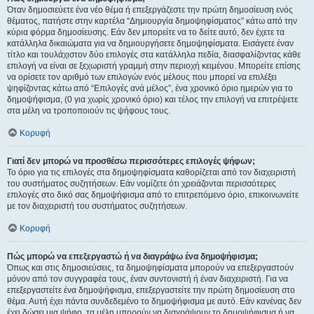
Όταν δημοσιεύετε ένα νέο θέμα ή επεξεργάζεστε την πρώτη δημοσίευση ενός
θέματος, πατήστε στην καρτέλα “Δημιουργία δημοψηφίσματος” κάτω από την
κύρια φόρμα δημοσίευσης. Εάν δεν μπορείτε να το δείτε αυτό, δεν έχετε τα
κατάλληλα δικαιώματα για να δημιουργήσετε δημοψηφίσματα. Εισάγετε έναν
τίτλο και τουλάχιστον δύο επιλογές στα κατάλληλα πεδία, διασφαλίζοντας κάθε
επιλογή να είναι σε ξεχωριστή γραμμή στην περιοχή κειμένου. Μπορείτε επίσης
να ορίσετε τον αριθμό των επιλογών ενός μέλους που μπορεί να επιλέξει
ψηφίζοντας κάτω από “Επιλογές ανά μέλος”, ένα χρονικό όριο ημερών για το
δημοψήφισμα, (0 για χωρίς χρονικό όριο) και τέλος την επιλογή να επιτρέψετε
στα μέλη να τροποποιούν τις ψήφους τους.
Κορυφή
Γιατί δεν μπορώ να προσθέσω περισσότερες επιλογές ψήφων;
Το όριο για τις επιλογές στα δημοψηφίσματα καθορίζεται από τον διαχειριστή
του συστήματος συζητήσεων. Εάν νομίζετε ότι χρειάζονται περισσότερες
επιλογές στο δικό σας δημοψήφισμα από το επιτρεπόμενο όριο, επικοινωνείτε
με τον διαχειριστή του συστήματος συζητήσεων.
Κορυφή
Πώς μπορώ να επεξεργαστώ ή να διαγράψω ένα δημοψήφισμα;
Όπως και στις δημοσιεύσεις, τα δημοψηφίσματα μπορούν να επεξεργαστούν
μόνον από τον συγγραφέα τους, έναν συντονιστή ή έναν διαχειριστή. Για να
επεξεργαστείτε ένα δημοψήφισμα, επεξεργαστείτε την πρώτη δημοσίευση στο
θέμα. Αυτή έχει πάντα συνδεδεμένο το δημοψήφισμα με αυτό. Εάν κανένας δεν
έχει δώσει μια ψήφο, τα μέλη μπορούν να διαγράψουν το δημοψήφισμα ή να