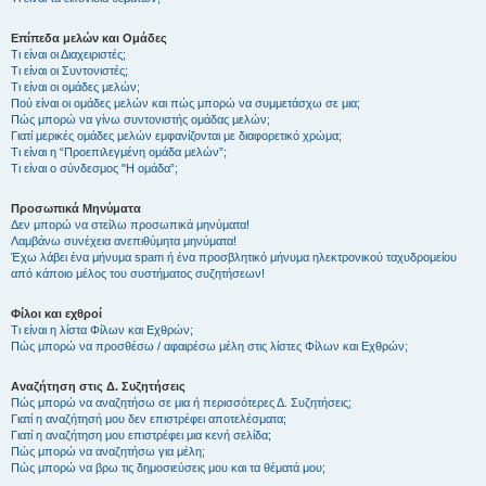
Επίπεδα μελών και Ομάδες
Τι είναι οι Διαχειριστές;
Τι είναι οι Συντονιστές;
Τι είναι οι ομάδες μελών;
Πού είναι οι ομάδες μελών και πώς μπορώ να συμμετάσχω σε μια;
Πώς μπορώ να γίνω συντονιστής ομάδας μελών;
Γιατί μερικές ομάδες μελών εμφανίζονται με διαφορετικό χρώμα;
Τι είναι η “Προεπιλεγμένη ομάδα μελών”;
Τι είναι ο σύνδεσμος "Η ομάδα”;
Προσωπικά Μηνύματα
Δεν μπορώ να στείλω προσωπικά μηνύματα!
Λαμβάνω συνέχεια ανεπιθύμητα μηνύματα!
Έχω λάβει ένα μήνυμα spam ή ένα προσβλητικό μήνυμα ηλεκτρονικού ταχυδρομείου
από κάποιο μέλος του συστήματος συζητήσεων!
Φίλοι και εχθροί
Τι είναι η λίστα Φίλων και Εχθρών;
Πώς μπορώ να προσθέσω / αφαιρέσω μέλη στις λίστες Φίλων και Εχθρών;
Αναζήτηση στις Δ. Συζητήσεις
Πώς μπορώ να αναζητήσω σε μια ή περισσότερες Δ. Συζητήσεις;
Γιατί η αναζήτησή μου δεν επιστρέφει αποτελέσματα;
Γιατί η αναζήτηση μου επιστρέφει μια κενή σελίδα;
Πώς μπορώ να αναζητήσω για μέλη;
Πώς μπορώ να βρω τις δημοσιεύσεις μου και τα θέματά μου;