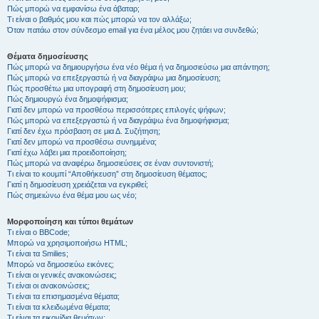
Πώς μπορώ να εμφανίσω ένα άβαταρ;
Τι είναι ο βαθμός μου και πώς μπορώ να τον αλλάξω;
Όταν πατάω στον σύνδεσμο email για ένα μέλος μου ζητάει να συνδεθώ;
Θέματα δημοσίευσης
Πώς μπορώ να δημιουργήσω ένα νέο θέμα ή να δημοσιεύσω μια απάντηση;
Πώς μπορώ να επεξεργαστώ ή να διαγράψω μια δημοσίευση;
Πώς προσθέτω μια υπογραφή στη δημοσίευση μου;
Πώς δημιουργώ ένα δημοψήφισμα;
Γιατί δεν μπορώ να προσθέσω περισσότερες επιλογές ψήφων;
Πώς μπορώ να επεξεργαστώ ή να διαγράψω ένα δημοψήφισμα;
Γιατί δεν έχω πρόσβαση σε μια Δ. Συζήτηση;
Γιατί δεν μπορώ να προσθέσω συνημμένα;
Γιατί έχω λάβει μια προειδοποίηση;
Πώς μπορώ να αναφέρω δημοσιεύσεις σε έναν συντονιστή;
Τι είναι το κουμπί “Αποθήκευση” στη δημοσίευση θέματος;
Γιατί η δημοσίευση χρειάζεται να εγκριθεί;
Πώς σημειώνω ένα θέμα μου ως νέο;
Μορφοποίηση και τύποι θεμάτων
Τι είναι ο BBCode;
Μπορώ να χρησιμοποιήσω HTML;
Τι είναι τα Smilies;
Μπορώ να δημοσιεύω εικόνες;
Τι είναι οι γενικές ανακοινώσεις;
Τι είναι οι ανακοινώσεις;
Τι είναι τα επισημασμένα θέματα;
Τι είναι τα κλειδωμένα θέματα;
Τι είναι τα εικονίδια θεμάτων;