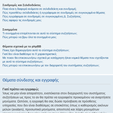
Συνδρομές και Σελιδοδείκτες
Ποια είναι η διαφορά ανάμεσα σε σελιδοδείκτη και συνδρομή;
Πώς προσθέτω σελιδοδείκτες ή εγγράφομαι σε συνδρομές σε συγκεκριμένα θέματα;
Πώς εγγράφομαι σε συνδρομές σε συγκεκριμένες Δ. Συζητήσεις;
Πώς αφαιρώ τις συνδρομές μου;
Συνημμένα
Τι συνημμένα επιτρέπονται σε αυτό το σύστημα συζητήσεων;
Πώς μπορώ να βρω όλα τα συνημμένα μου;
Θέματα σχετικά με το phpBB
Ποιος έχει δημιουργήσει αυτό το σύστημα συζητήσεων;
Γιατί δεν είναι διαθέσιμο το Χ χαρακτηριστικό;
Με ποιον θα επικοινωνήσω σχετικά με κατάχρηση ή/και νομικά θέματα που σχετίζονται
με αυτό το σύστημα συζητήσεων;
Πώς μπορώ να επικοινωνήσω με τον διαχειριστή του συστήματος συζητήσεων;
Θέματα σύνδεσης και εγγραφής
Γιατί πρέπει να εγγραφώ;
Ίσως να μην είναι απαραίτητο, εναπόκειται στον διαχειριστή του συστήματος
συζητήσεων ως προς το αν θα πρέπει να εγγραφείτε προκειμένου να αναρτήσετε
μηνύματα. Ωστόσο, η εγγραφή θα σας δώσει πρόσβαση σε πρόσθετες
υπηρεσίες που δεν είναι διαθέσιμες σε επισκέπτες όπως ο καθορισμός εικόνων
μελών (avatars), προσωπικά μηνύματα, αποστολή και λήψη μηνυμάτων