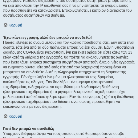
εγγραφούν. Κάποιος διαχειριστής του συστήματος συζητήσεων μπορεί επίσης
να έχει αποκλείσει την IP διεύθυνσή σας ή να μην επιτρέπει το όνομα μέλους
που προσπαθείτε να καταχωρίσετε. Επικοινωνήστε με κάποιον διαχειριστή του
συστήματος συζητήσεων για βοήθεια.
Κορυφή
Έχω κάνει εγγραφή, αλλά δεν μπορώ να συνδεθώ!
Πρώτα, ελέγξτε το όνομα μέλους και τον κωδικό πρόσβασής σας. Εάν αυτά είναι
σωστά, τότε ένα από τα δύο πράγματα μπορεί να έχει συμβεί. Εάν η υποστήριξη
διακήρυξης COPPA είναι ενεργοποιημένη και έχετε ορίσει ότι είστε κάτω των 13
ετών κατά τη διάρκεια της εγγραφής, θα πρέπει να ακολουθήσετε τις οδηγίες
που έχετε λάβει. Μερικά συστήματα συζητήσεων απαιτούν όλες οι νέες εγγραφές
να ενεργοποιούνται, είτε από εσάς είτε από τον διαχειριστή προκειμένου να
μπορέσετε να συνδεθείτε. Αυτή η πληροφορία υπήρχε κατά τη διάρκεια της
εγγραφής. Εάν έχετε λάβει ένα μήνυμα ηλεκτρονικού ταχυδρομείου,
ακολουθήστε τις οδηγίες. Εάν δεν λάβετε ένα μήνυμα ηλεκτρονικού
ταχυδρομείου, ενδεχομένως να έχετε δώσει μια λανθασμένη διεύθυνση
ηλεκτρονικού ταχυδρομείου ή το μήνυμα ηλεκτρονικού ταχυδρομείου, έχει
μπλοκαριστεί από κάποιο φίλτρο spam. Εάν είστε σίγουρος (-η) ότι η διεύθυνση
ηλεκτρονικού ταχυδρομείου που δώσατε είναι σωστή, προσπαθήστε να
επικοινωνήσετε με έναν διαχειριστή.
Κορυφή
Γιατί δεν μπορώ να συνδεθώ;
Υπάρχουν διάφοροι λόγοι για τους οποίους αυτό θα μπορούσε να συμβεί.