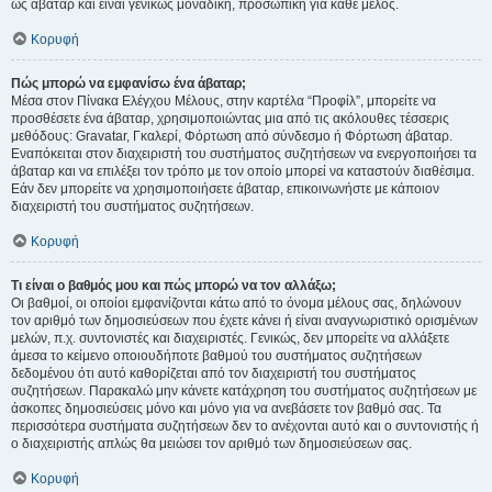
ως άβαταρ και είναι γενικώς μοναδική, προσωπική για κάθε μέλος.
Κορυφή
Πώς μπορώ να εμφανίσω ένα άβαταρ;
Μέσα στον Πίνακα Ελέγχου Μέλους, στην καρτέλα “Προφίλ”, μπορείτε να
προσθέσετε ένα άβαταρ, χρησιμοποιώντας μια από τις ακόλουθες τέσσερις
μεθόδους: Gravatar, Γκαλερί, Φόρτωση από σύνδεσμο ή Φόρτωση άβαταρ.
Εναπόκειται στον διαχειριστή του συστήματος συζητήσεων να ενεργοποιήσει τα
άβαταρ και να επιλέξει τον τρόπο με τον οποίο μπορεί να καταστούν διαθέσιμα.
Εάν δεν μπορείτε να χρησιμοποιήσετε άβαταρ, επικοινωνήστε με κάποιον
διαχειριστή του συστήματος συζητήσεων.
Κορυφή
Τι είναι ο βαθμός μου και πώς μπορώ να τον αλλάξω;
Οι βαθμοί, οι οποίοι εμφανίζονται κάτω από το όνομα μέλους σας, δηλώνουν
τον αριθμό των δημοσιεύσεων που έχετε κάνει ή είναι αναγνωριστικό ορισμένων
μελών, π.χ. συντονιστές και διαχειριστές. Γενικώς, δεν μπορείτε να αλλάξετε
άμεσα το κείμενο οποιουδήποτε βαθμού του συστήματος συζητήσεων
δεδομένου ότι αυτό καθορίζεται από τον διαχειριστή του συστήματος
συζητήσεων. Παρακαλώ μην κάνετε κατάχρηση του συστήματος συζητήσεων με
άσκοπες δημοσιεύσεις μόνο και μόνο για να ανεβάσετε τον βαθμό σας. Τα
περισσότερα συστήματα συζητήσεων δεν το ανέχονται αυτό και ο συντονιστής ή
ο διαχειριστής απλώς θα μειώσει τον αριθμό των δημοσιεύσεων σας.
Κορυφή