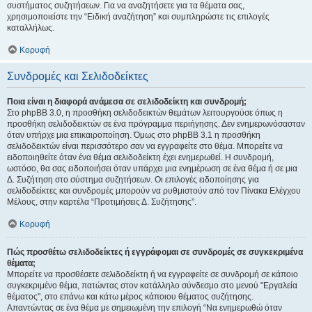
συστήματος συζητήσεων. Για να αναζητήσετε για τα θέματα σας,
χρησιμοποιείστε την “Ειδική αναζήτηση” και συμπληρώστε τις επιλογές
καταλλήλως.
Κορυφή
Συνδρομές και Σελιδοδείκτες
Ποια είναι η διαφορά ανάμεσα σε σελιδοδείκτη και συνδρομή;
Στο phpBB 3.0, η προσθήκη σελιδοδεικτών θεμάτων λειτουργούσε όπως η
προσθήκη σελιδοδεικτών σε ένα πρόγραμμα περιήγησης. Δεν ενημερωνόσασταν
όταν υπήρχε μια επικαιροποίηση. Όμως στο phpBB 3.1 η προσθήκη
σελιδοδεικτών είναι περισσότερο σαν να εγγραφείτε στο θέμα. Μπορείτε να
ειδοποιηθείτε όταν ένα θέμα σελιδοδείκτη έχει ενημερωθεί. Η συνδρομή,
ωστόσο, θα σας ειδοποιήσει όταν υπάρχει μια ενημέρωση σε ένα θέμα ή σε μια
Δ. Συζήτηση στο σύστημα συζητήσεων. Οι επιλογές ειδοποίησης για
σελιδοδείκτες και συνδρομές μπορούν να ρυθμιστούν από τον Πίνακα Ελέγχου
Μέλους, στην καρτέλα “Προτιμήσεις Δ. Συζήτησης”.
Κορυφή
Πώς προσθέτω σελιδοδείκτες ή εγγράφομαι σε συνδρομές σε συγκεκριμένα
θέματα;
Μπορείτε να προσθέσετε σελιδοδείκτη ή να εγγραφείτε σε συνδρομή σε κάποιο
συγκεκριμένο θέμα, πατώντας στον κατάλληλο σύνδεσμο στο μενού "Εργαλεία
θέματος", στο επάνω και κάτω μέρος κάποιου θέματος συζήτησης.
Απαντώντας σε ένα θέμα με σημειωμένη την επιλογή “Να ενημερωθώ όταν