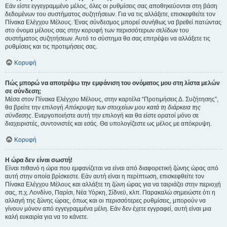
Εάν είστε εγγεγραμμένο μέλος, όλες οι ρυθμίσεις σας αποθηκεύονται στη βάση
δεδομένων του συστήματος συζητήσεων. Για να τις αλλάξετε, επισκεφθείτε τον
Πίνακα Ελέγχου Μέλους. Ένας σύνδεσμος μπορεί συνήθως να βρεθεί πατώντας
στο όνομα μέλους σας στην κορυφή των περισσότερων σελίδων του
συστήματος συζητήσεων. Αυτό το σύστημα θα σας επιτρέψει να αλλάξετε τις
ρυθμίσεις και τις προτιμήσεις σας.
Κορυφή
Πώς μπορώ να αποτρέψω την εμφάνιση του ονόματος μου στη λίστα μελών
σε σύνδεση;
Μέσα στον Πίνακα Ελέγχου Μέλους, στην καρτέλα “Προτιμήσεις Δ. Συζήτησης”,
θα βρείτε την επιλογή
Απόκρυψη των στοιχείων μου κατά τη διάρκεια της
σύνδεσης
. Ενεργοποιήστε αυτή την επιλογή και θα είστε ορατοί μόνο σε
διαχειριστές, συντονιστές και εσάς. Θα υπολογίζεστε ως μέλος με απόκρυψη.
Κορυφή
Η ώρα δεν είναι σωστή!
Είναι πιθανό η ώρα που εμφανίζεται να είναι από διαφορετική ζώνης ώρας από
αυτή στην οποία βρίσκεστε. Εάν αυτή είναι η περίπτωση, επισκεφθείτε τον
Πίνακα Ελέγχου Μέλους και αλλάξτε τη ζώνη ώρας για να ταιριάζει στην περιοχή
σας, π.χ. Λονδίνο, Παρίσι, Νέα Υόρκη, Σίδνεϋ, κλπ. Παρακαλώ σημειώστε ότι η
αλλαγή της ζώνης ώρας, όπως και οι περισσότερες ρυθμίσεις, μπορούν να
γίνουν μόνον από εγγεγραμμένα μέλη. Εάν δεν έχετε εγγραφεί, αυτή είναι μια
καλή ευκαιρία για να το κάνετε.